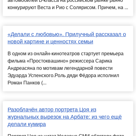
автомобилей B-класса на российском рынке рьяно
конкурируют Веста и Рио с Солярисом. Причем, на ...
«Делали с любовью». Прилучный рассказал о
новой картине и ценностях семьи
В одном из онлайн-кинотеатров стартует премьера
фильма «Простоквашино» режиссера Сарика
Андреасяна по мотивам легендарной повести
Эдуарда Успенского.Роль дяди Фёдора исполнил
Роман Панков (...
Разоблачён автор портрета Цоя из
журнальных вырезок на Арбате: из чего ещё
делали кумира