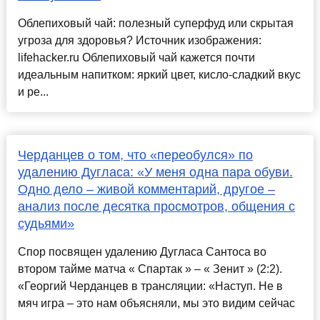
Облепиховый чай: полезный суперфуд или скрытая
угроза для здоровья? Источник изображения:
lifehacker.ru Облепиховый чай кажется почти
идеальным напитком: яркий цвет, кисло-сладкий вкус
и ре...
Черданцев о том, что «переобулся» по
удалению Дугласа: «У меня одна пара обуви.
Одно дело – живой комментарий, другое –
анализ после десятка просмотров, общения с
судьями»
Спор посвящен удалению Дугласа Сантоса во
втором тайме матча « Спартак » – « Зенит » (2:2).
«Георгий Черданцев в трансляции: «Наступ. Не в
мяч игра – это нам объясняли, мы это видим сейчас