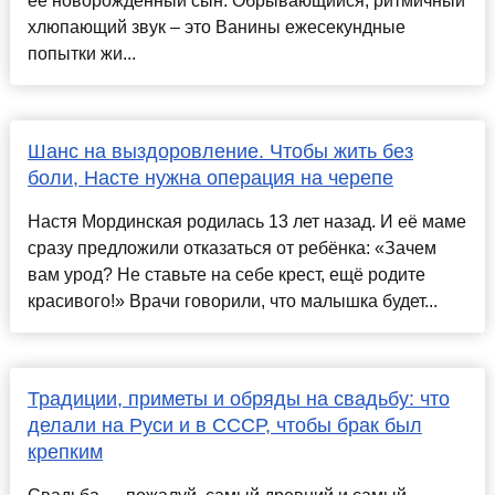
её новорождённый сын. Обрывающийся, ритмичный
хлюпающий звук – это Ванины ежесекундные
попытки жи...
Шанс на выздоровление. Чтобы жить без
боли, Насте нужна операция на черепе
Настя Мординская родилась 13 лет назад. И её маме
сразу предложили отказаться от ребёнка: «Зачем
вам урод? Не ставьте на себе крест, ещё родите
красивого!» Врачи говорили, что малышка будет...
Традиции, приметы и обряды на свадьбу: что
делали на Руси и в СССР, чтобы брак был
крепким