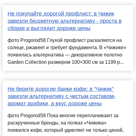
Не покупайте дорогой профлист: в Чижик
завезли бюджетную альтернативу - проста в
сборке и выглядит дороже цены
фото Progorod58 Глухой профлист раскаляется на
солнце, ржавеет и требует фундамента. В «Чижике»
появилась альтернатива — декоративное полотно
Garden Collection размером 100×300 см за 1199 р...
Не берите дорогие банки кофе: в "Чижик"
завезли альтернативу с чистым составом-
аромат арабики, а вкус дороже цены
фото Progorod58 Пока многие переплачивают за
раскрученные бренды, на полках «Чижика»
появился кофе, который удивляет не только ценой,