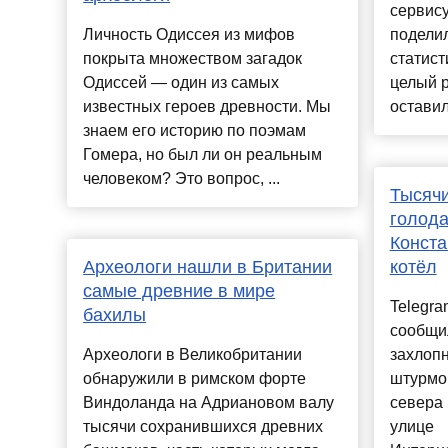
сервису
Личность Одиссея из мифов
подели
покрыта множеством загадок
статист
Одиссей — один из самых
целый 
известных героев древности. Мы
оставил
знаем его историю по поэмам
Гомера, но был ли он реальным
человеком? Это вопрос, ...
Тысячи
голода
Конста
Археологи нашли в Британии
котёл
самые древние в мире
Telegr
бахилы
сообщил
Археологи в Великобритании
захлопн
обнаружили в римском форте
штурмов
Виндоланда на Адриановом валу
севера 
тысячи сохранившихся древних
улице