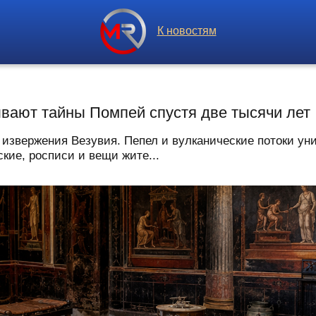
К новостям
ывают тайны Помпей спустя две тысячи лет
 извержения Везувия. Пепел и вулканические потоки ун
кие, росписи и вещи жите...