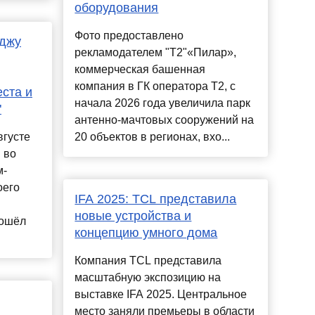
оборудования
Фото предоставлено
иджу
рекламодателем "Т2"«Пилар»,
коммерческая башенная
компания в ГК оператора Т2, с
еста и
начала 2026 года увеличила парк
"
антенно-мачтовых сооружений на
вгусте
20 объектов в регионах, вхо...
 во
м-
оего
IFA 2025: TCL представила
новые устройства и
зошёл
концепцию умного дома
Компания TCL представила
масштабную экспозицию на
выставке IFA 2025. Центральное
место заняли премьеры в области