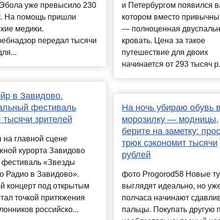
 Эбола уже превысило 230
и Петербургом появился ва
к. На помощь пришли
котором вместо привычны
кие медики.
— полноценная двуспаль
ребнадзор передал тысячи
кровать. Цена за такое
ля...
путешествие для двоих
начинается от 293 тысяч р.
йр в Завидово.
альный фестиваль
На ночь убираю обувь 
 тысячи зрителей
морозилку — модницы,
берите на заметку: про
 на главной сцене
трюк сэкономит тысячи
жной курорта Завидово
рублей
 фестиваль «Звезды
о Радио в Завидово».
фото Progorod58 Новые т
й концерт под открытым
выглядят идеально, но уж
тал точкой притяжения
полчаса начинают сдавли
лонников российско...
пальцы. Покупать другую 