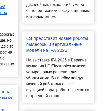
дисплейных технологий, умной
SW
бытовой техники с искусственным
нсах
интеллектом, мо...
дорогах
LG представит новые роботы-
ще, но
пылесосы и вертикальные
 до сих
модели на IFA 2025
прос на
a с
На выставке IFA 2025 в Берлине
 связано
компания LG Electronics покажет
четыре новых решения для
уборки дома. В линейку войдут
моющий робот-пылесос с
функцией пара, робот-пылесос со
Хавал
встроенной станц...
с км мы
ад -