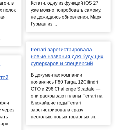
гон, в
Кстати, одну из функций iOS 27
х полок
уже можно попробовать самому,
ная
не дожидаясь обновления. Марк
Гурман из ...
..
Ferrari зарегистрировала
новые названия для будущих
в
суперкаров и спецверсий
В документах компании
стой
появились F80 Targa, 12Cilindri
GTO и 296 Challenge Stradale —
они раскрывают планы Ferrari на
уфли
ближайшие годыFerrari
е через
зарегистрировала сразу
вать
несколько новых товарных зн...
пару