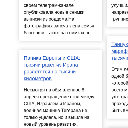
своём телеграм-канале
улучшил
опубликовала новые снимки
направ
выписки из роддома.На
группир
фотографиях запечатлена семья
блогерши. Также на снимках по...
Танцую
марафо
Паника Европы и США:
тысячи
тысячи ракет из Ирана
Этим л
разлетятся на тысячи
одной 
километров
которой
Несмотря на объявленное 8
всего м
апреля прекращение огня между
уже тра
США, Израилем и Ираном,
проход
военная машина Тегерана не
быть вм
только уцелела, но и вышла на
новый уровень развития.