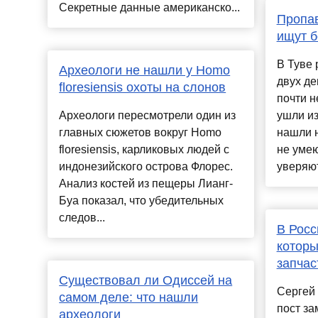
Секретные данные американско...
Пропав
ищут б
В Туве
Археологи не нашли у Homo
двух де
floresiensis охоты на слонов
почти 
Археологи пересмотрели один из
ушли из
главных сюжетов вокруг Homo
нашли н
floresiensis, карликовых людей с
не умею
индонезийского острова Флорес.
уверяют
Анализ костей из пещеры Лианг-
Буа показал, что убедительных
следов...
В Росс
которы
запчас
Существовал ли Одиссей на
Сергей
самом деле: что нашли
пост за
археологи