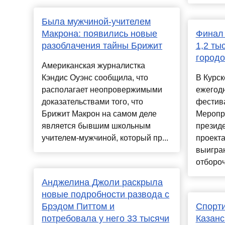
Была мужчиной-учителем
Макрона: появились новые
Финал 
разоблачения тайны Брижит
1,2 ты
городо
Американская журналистка
Кэндис Оуэнс сообщила, что
В Курс
располагает неопровержимыми
ежегод
доказательствами того, что
фестива
Брижит Макрон на самом деле
Меропр
является бывшим школьным
президе
учителем-мужчиной, который пр...
проекта
выигра
отбороч
Анджелина Джоли раскрыла
новые подробности развода с
Брэдом Питтом и
Спорти
потребовала у него 33 тысячи
Казанс