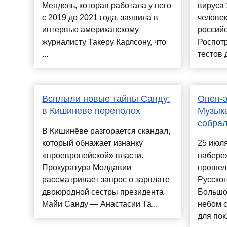
Мендель, которая работала у него
вируса
с 2019 до 2021 года, заявила в
челове
интервью американскому
российс
журналисту Такеру Карлсону, что
Роспот
...
тестов д
Всплыли новые тайны Санду:
Опен-э
в Кишиневе переполох
Музык
собрал
В Кишинёве разгорается скандал,
который обнажает изнанку
25 июля
«проевропейской» власти.
набере
Прокуратура Молдавии
прошел
рассматривает запрос о зарплате
Русског
двоюродной сестры президента
Большо
Майи Санду — Анастасии Та...
небом с
для пок