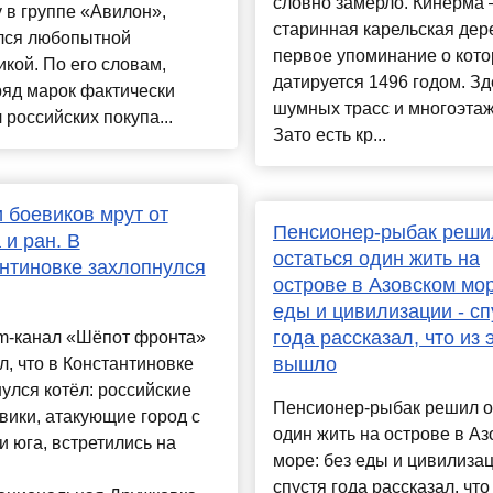
словно замерло. Кинерма
 в группе «Авилон»,
старинная карельская дер
лся любопытной
первое упоминание о кото
икой. По его словам,
датируется 1496 годом. Зд
ряд марок фактически
шумных трасс и многоэтаж
 российских покупа...
Зато есть кр...
 боевиков мрут от
Пенсионер-рыбак реши
 и ран. В
остаться один жить на
нтиновке захлопнулся
острове в Азовском мор
еды и цивилизации - сп
года рассказал, что из 
am-канал «Шёпот фронта»
вышло
, что в Константиновке
улся котёл: российские
Пенсионер-рыбак решил о
ики, атакующие город с
один жить на острове в А
и юга, встретились на
море: без еды и цивилизац
спустя года рассказал, что