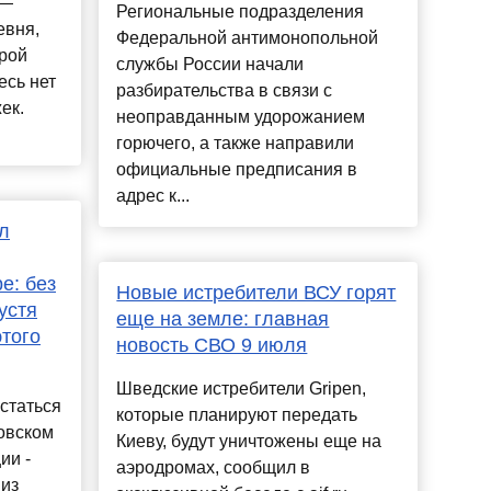
 —
Региональные подразделения
евня,
Федеральной антимонопольной
рой
службы России начали
есь нет
разбирательства в связи с
ек.
неоправданным удорожанием
горючего, а также направили
официальные предписания в
адрес к...
л
е: без
Новые истребители ВСУ горят
устя
еще на земле: главная
этого
новость СВО 9 июля
Шведские истребители Gripen,
статься
которые планируют передать
зовском
Киеву, будут уничтожены еще на
ии -
аэродромах, сообщил в
 из