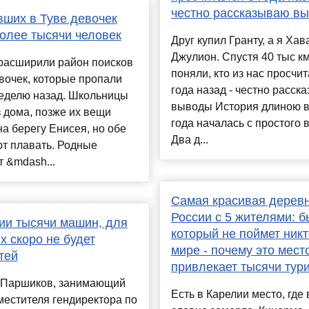
честно рассказываю в
ших в Туве девочек
олее тысячи человек
Друг купил Гранту, а я Хав
Джулион. Спустя 40 тыс к
 расширили район поисков
поняли, кто из нас просчит
вочек, которые пропали
года назад - честно расск
неделю назад. Школьницы
выводы История длиною в
 дома, позже их вещи
года началась с простого 
а берегу Енисея, но обе
Два д...
т плавать. Родные
 &mdash...
Самая красивая дерев
России с 5 жителями: б
ии тысячи машин, для
который не поймет никт
х скоро не будет
мире - почему это мест
тей
привлекает тысячи тур
 Паршиков, занимающий
Есть в Карелии место, где
местителя гендиректора по