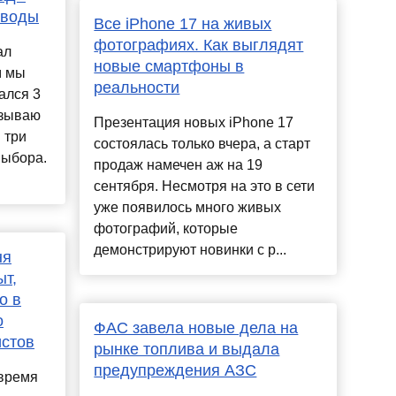
ыводы
Все iPhone 17 на живых
фотографиях. Как выглядят
ал
новые смартфоны в
м мы
реальности
ался 3
азываю
Презентация новых iPhone 17
 три
состоялась только вчера, а старт
выбора.
продаж намечен аж на 19
сентября. Несмотря на это в сети
уже появилось много живых
фотографий, которые
демонстрируют новинки с р...
ня
ыт,
о в
о
ФАС завела новые дела на
истов
рынке топлива и выдала
предупреждения АЗС
 время