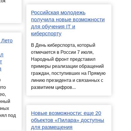
сок
Российская молодежь
получила новые возможности
для обучения IT и
киберспорту
 Лето
В День киберспорта, который
отмечается в России 7 июля,
ал
Народный фронт представил
т
примеры реализации обращений
в
граждан, поступивших на Прямую
0
линию президента и связанных с
ето
развитием цифров...
ео,
анный
чных
Новые возможности: еще 20
нял под
объектов «Пилара» доступны
для размещения