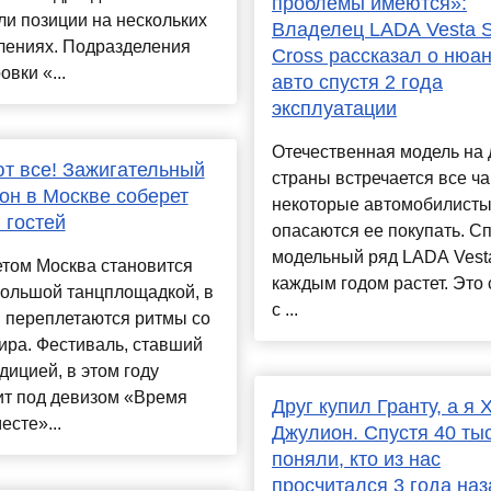
проблемы имеются»:
и позиции на нескольких
Владелец LADA Vesta 
лениях. Подразделения
Cross рассказал о нюа
овки «...
авто спустя 2 года
эксплуатации
Отечественная модель на 
т все! Зажигательный
страны встречается все ча
н в Москве соберет
некоторые автомобилисты
 гостей
опасаются ее покупать. С
модельный ряд LADA Vest
етом Москва становится
каждым годом растет. Это
большой танцплощадкой, в
с ...
 переплетаются ритмы со
ира. Фестиваль, ставший
дицией, в этом году
ит под девизом «Время
Друг купил Гранту, а я 
есте»...
Джулион. Спустя 40 ты
поняли, кто из нас
просчитался 3 года наз