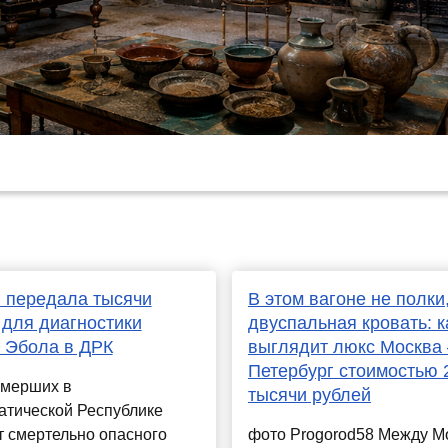
 передала тысячи
В этом вагоне не полки,
 для диагностики
двуспальная кровать: к
 Эбола в ДРК
выглядит люкс Москва
Петербург стоимостью 
умерших в
тысячи рублей
атической Республике
т смертельно опасного
фото Progorod58 Между М