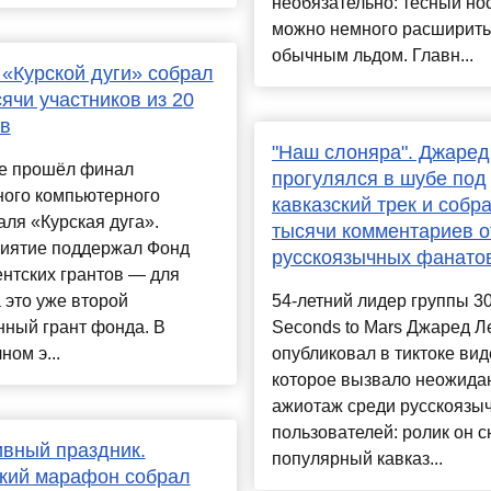
необязательно: тесный но
можно немного расширить
обычным льдом. Главн...
«Курской дуги» собрал
сячи участников из 20
в
"Наш слоняра". Джаред
ке прошёл финал
прогулялся в шубе под
ного компьютерного
кавказский трек и собр
ля «Курская дуга».
тысячи комментариев о
иятие поддержал Фонд
русскоязычных фанато
нтских грантов — для
 это уже второй
54-летний лидер группы 3
нный грант фонда. В
Seconds to Mars Джаред Л
ном э...
опубликовал в тиктоке вид
которое вызвало неожид
ажиотаж среди русскоязы
пользователей: ролик он с
вный праздник.
популярный кавказ...
кий марафон собрал