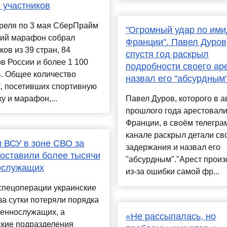
 участников
преля по 3 мая СберПрайм
"Огромный удар по им
кий марафон собрал
Франции". Павел Дуров
ков из 39 стран, 84
спустя год раскрыл
в России и более 1 100
подробности своего ар
. Общее количество
назвал его "абсурдным
, посетивших спортивную
у и марафон,...
Павел Дуров, которого в а
прошлого года арестовали
Франции, в своём телегра
канале раскрыл детали св
 ВСУ в зоне СВО за
задержания и назвал его
составили более тысячи
"абсурдным"."Арест прои
ослужащих
из-за ошибки самой фр...
спецоперации украинские
за сутки потеряли порядка
оеннослужащих, а
«Не рассыпалась, но
ские подразделения