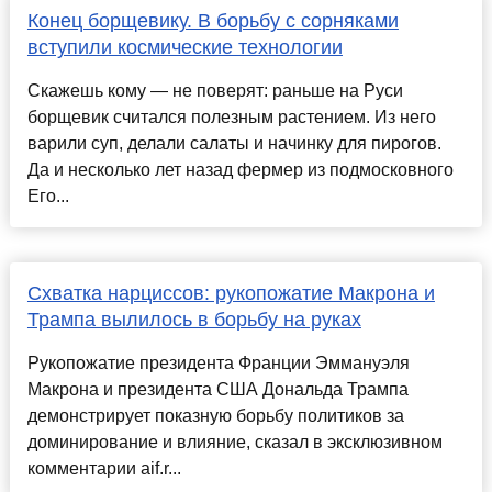
Конец борщевику. В борьбу с сорняками
вступили космические технологии
Скажешь кому — не поверят: раньше на Руси
борщевик считался полезным растением. Из него
варили суп, делали салаты и начинку для пирогов.
Да и несколько лет назад фермер из подмосковного
Его...
Схватка нарциссов: рукопожатие Макрона и
Трампа вылилось в борьбу на руках
Рукопожатие президента Франции Эммануэля
Макрона и президента США Дональда Трампа
демонстрирует показную борьбу политиков за
доминирование и влияние, сказал в эксклюзивном
комментарии aif.r...