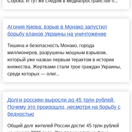
Сорока. И тут же следом в медиапространстве п...
Агония Киева: взрыв в Монако запустил
борьбу кланов Украины на уничтожение
Тишина и безопасность Монако, города
миллионеров, разрушены мощным взрывом,
который уже назван первым терактом в истории
княжества. Жертвами стали трое граждан Украины,
среди которых — олиг...
Долги россиян выросли до 45 трлн рублей.
Почему это произошло, несмотря на борьбу с
бедностью
Общий долг жителей России достиг 45 трлн рублей