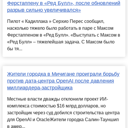
Ферстаппену в «Ред Булл», после обновлений
разрыв сильно увеличивался»
Пилот « Кадиллака » Серхио Перес сообщил,
насколько тяжело было работать в паре с Максом
Ферстаппеном в «Ред Булл». «Выступать с Максом в
«Ред Булл» – тяжелейшая задача. С Максом было
бы тя...
Жители городка в Мичигане проиграли борьбу
против дата-центра OpenAI после давления
миллиардера-застройщика
Местные власти дважды отклонили проект ИИ-
комплекса стоимостью $16 млрд долларов, но
застройщик через суд добился строительства центра
для OpenAI и OracleЖители городка Салин-Тауншип
в амер...