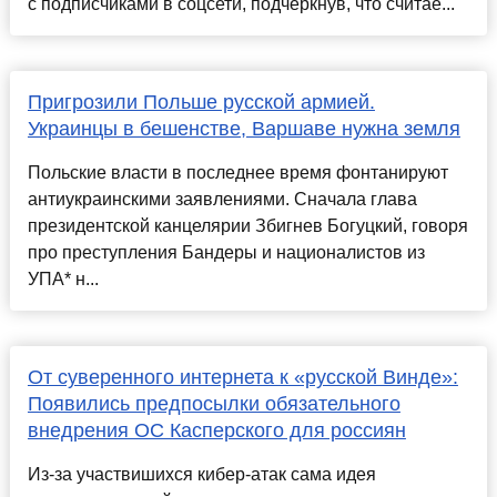
с подписчиками в соцсети, подчеркнув, что считае...
Пригрозили Польше русской армией.
Украинцы в бешенстве, Варшаве нужна земля
Польские власти в последнее время фонтанируют
антиукраинскими заявлениями. Сначала глава
президентской канцелярии Збигнев Богуцкий, говоря
про преступления Бандеры и националистов из
УПА* н...
От суверенного интернета к «русской Винде»:
Появились предпосылки обязательного
внедрения ОС Касперского для россиян
Из-за участвишихся кибер-атак сама идея