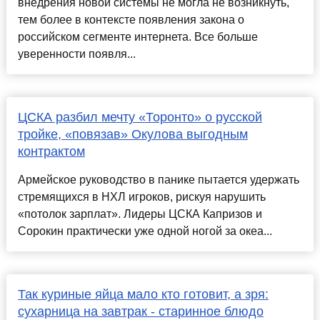
внедрения новой системы не могла не возникнуть,
тем более в контексте появления закона о
российском сегменте интернета. Все больше
уверенности появля...
ЦСКА разбил мечту «Торонто» о русской
тройке, «повязав» Окулова выгодным
контрактом
Армейское руководство в панике пытается удержать
стремящихся в НХЛ игроков, рискуя нарушить
«потолок зарплат». Лидеры ЦСКА Капризов и
Сорокин практически уже одной ногой за океа...
Так куриные яйца мало кто готовит, а зря:
сухарница на завтрак - старинное блюдо