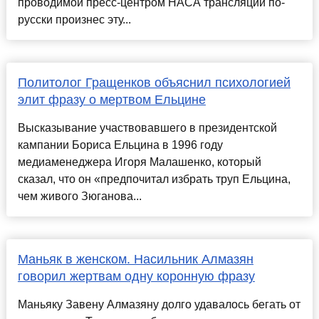
проводимой пресс-центром НАСА трансляции по-
русски произнес эту...
Политолог Гращенков объяснил психологией
элит фразу о мертвом Ельцине
Высказывание участвовавшего в президентской
кампании Бориса Ельцина в 1996 году
медиаменеджера Игоря Малашенко, который
сказал, что он «предпочитал избрать труп Ельцина,
чем живого Зюганова...
Маньяк в женском. Насильник Алмазян
говорил жертвам одну коронную фразу
Маньяку Завену Алмазяну долго удавалось бегать от