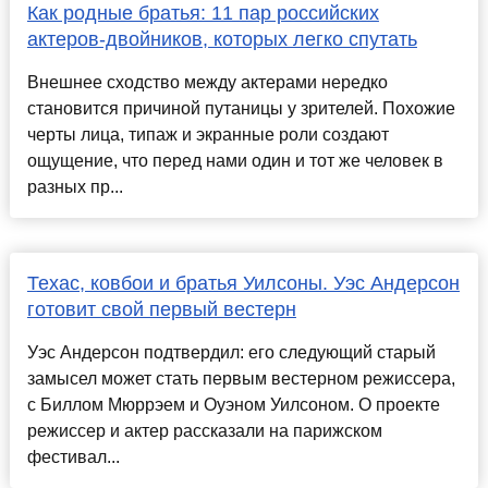
Как родные братья: 11 пар российских
актеров-двойников, которых легко спутать
Внешнее сходство между актерами нередко
становится причиной путаницы у зрителей. Похожие
черты лица, типаж и экранные роли создают
ощущение, что перед нами один и тот же человек в
разных пр...
Техас, ковбои и братья Уилсоны. Уэс Андерсон
готовит свой первый вестерн
Уэс Андерсон подтвердил: его следующий старый
замысел может стать первым вестерном режиссера,
с Биллом Мюррэем и Оуэном Уилсоном. О проекте
режиссер и актер рассказали на парижском
фестивал...