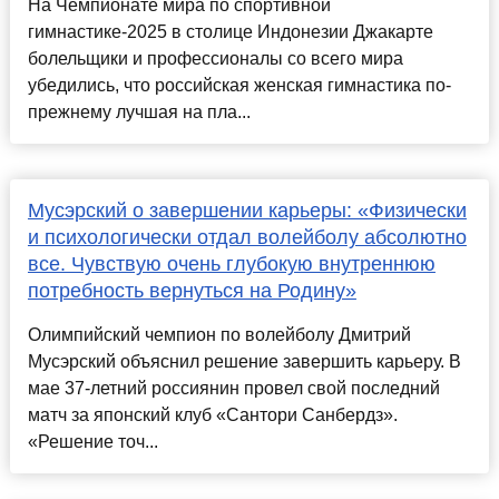
На Чемпионате мира по спортивной
гимнастике-2025 в столице Индонезии Джакарте
болельщики и профессионалы со всего мира
убедились, что российская женская гимнастика по-
прежнему лучшая на пла...
Мусэрский о завершении карьеры: «Физически
и психологически отдал волейболу абсолютно
все. Чувствую очень глубокую внутреннюю
потребность вернуться на Родину»
Олимпийский чемпион по волейболу Дмитрий
Мусэрский объяснил решение завершить карьеру. В
мае 37-летний россиянин провел свой последний
матч за японский клуб «Сантори Санбердз».
«Решение точ...