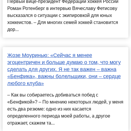
Первый вице-президент Федерации хоккея России
Роман Ротенберг в интервью Вячеславу Фетисову
высказался о ситуации с экипировкой для юных
хоккеистов. – Для многих семей хоккей становится
дор...
Жозе Моуринью: «Сейчас я менее
эгоцентричен и больше думаю о том, что могу
сделать для других. Я не так важен – важна
«Бенфика», важны болельщики, они – сердце
любого клуба»
– Как вы собираетесь добиваться побед с
«Бенфикой»? – По мнению некоторых людей, у меня
есть два резюме: одно из них касается
определенного периода моей работы, а другое
отражает, скажем та...