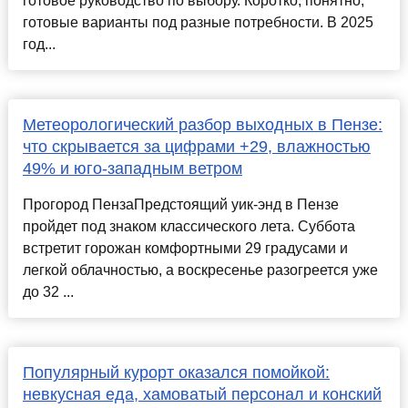
готовое руководство по выбору. Коротко, понятно,
готовые варианты под разные потребности. В 2025
год...
Метеорологический разбор выходных в Пензе:
что скрывается за цифрами +29, влажностью
49% и юго-западным ветром
Прогород ПензаПредстоящий уик-энд в Пензе
пройдет под знаком классического лета. Суббота
встретит горожан комфортными 29 градусами и
легкой облачностью, а воскресенье разогреется уже
до 32 ...
Популярный курорт оказался помойкой:
невкусная еда, хамоватый персонал и конский