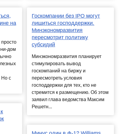
ься,
Госкомпании без IPO могут
ине на
лишиться господдержки.
Минэкономразвития
пересмотрит политику
 просто
субсидий
ини-дом
вычно
Минэкономразвития планирует
олезных
стимулировать вывод
госкомпаний на биржу и
 Но с
пересмотреть условия
господдержки для тех, кто не
стремится к размещению. Об этом
заявил глава ведомства Максим
Решетн...
 к
ок
Минус один в Ф-1? Williams