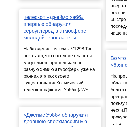
энергет
воспри
Телескоп «Джеймс Уэбб»
быстро 
впервые обнаружил
послед
сероуглерод в атмосфере
чаще на
молодой экзопланеты
Наблюдения системы V1298 Tau
показали, что соседние планеты
Во что
могут иметь принципиально
«брянс
разную химию атмосферы уже на
ранних этапах своего
На про
существованияКосмический
области
телескоп «Джеймс Уэбб» (JWS...
белый с
превращ
пользу 
несли.
«Джеймс Уэбб» обнаружил
прокуро
древнюю сверхмассивную
Татья...