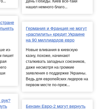
о...
День Победы. Киев все-таки
нашел немного благо...
 стране
льнять
Германия и Франция не могут
«распилить» кредит Украине
на 90 миллиардов евро
ше из-
Новые вливания в киевскую
м пишет
казну, похоже, начинают
орая
сталкивать западных союзников,
шего
даже несмотря на громкие
ьши
заявления о поддержке Украины.
Ведь для европейских лидеров на
первом месте по-преж...
 рук?
нуть
Бензин Евро-2 могут вернуть