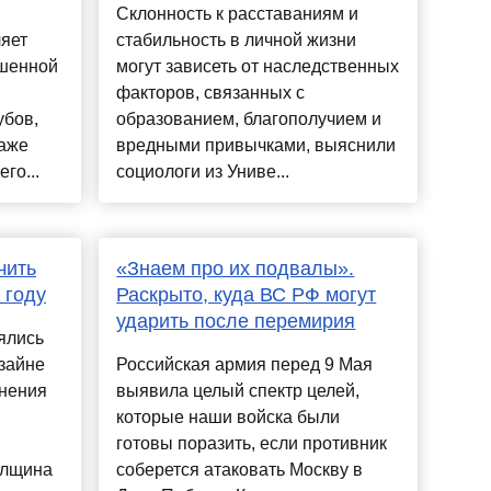
Склонность к расставаниям и
яет
стабильность в личной жизни
ышенной
могут зависеть от наследственных
факторов, связанных с
убов,
образованием, благополучием и
даже
вредными привычками, выяснили
го...
социологи из Униве...
чить
«Знаем про их подвалы».
 году
Раскрыто, куда ВС РФ могут
ударить после перемирия
ялись
зайне
Российская армия перед 9 Мая
енения
выявила целый спектр целей,
которые наши войска были
готовы поразить, если противник
олщина
соберется атаковать Москву в