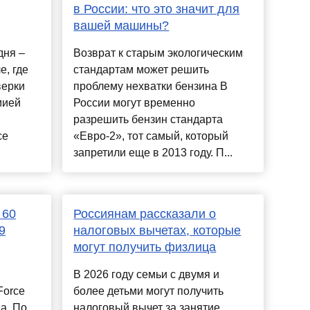
в России: что это значит для
вашей машины?
дня –
Возврат к старым экологическим
е, где
стандартам может решить
верки
проблему нехватки бензина В
мией
России могут временно
разрешить бензин стандарта
се
«Евро-2», тот самый, который
запретили еще в 2013 году. П...
 60
Россиянам рассказали о
9
налоговых вычетах, которые
могут получить физлица
В 2026 году семьи с двумя и
Force
более детьми могут получить
а. По
налоговый вычет за занятие