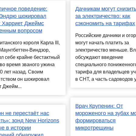
ичное поведение:
Дачникам могут снизить
 Эндрю шокировал
за электричество: как
 Харриет Джеймс
сэкономить на тарифах
венным вопросом
Российские дачники и ого
итанского короля Карла III,
могут начать платить за
Маунтбеттен-Виндзор,
электричество меньше. Вл
л себе крайне бестактный
обсуждают введение
во время званого ужина
специального пониженног
0 лет назад. Своим
тарифа для владельцев уч
тством он шокировал
в СНТ, а часть садоводов у
 Джейм...
Врач Крупенин: От
н не перестаёт нас
мороженого на зубах м
ть»: зонд New Horizons
формироваться
е в истории
микротрещины
дений обнаружил