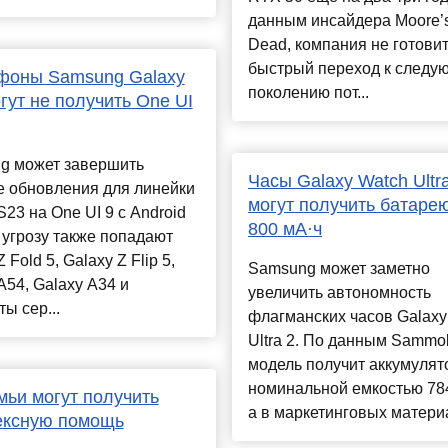
данным инсайдера Moore’s
Dead, компания не готови
быстрый переход к следу
фоны Samsung Galaxy
поколению пот...
гут не получить One UI
g может завершить
Часы Galaxy Watch Ultr
е обновления для линейки
могут получить батаре
S23 на One UI 9 с Android
800 мА·ч
 угрозу также попадают
 Fold 5, Galaxy Z Flip 5,
Samsung может заметно
A54, Galaxy A34 и
увеличить автономность
ы сер...
флагманских часов Galaxy
Ultra 2. По данным Sammob
модель получит аккумулят
номинальной емкостью 784
мьи могут получить
а в маркетинговых материа
ексную помощь