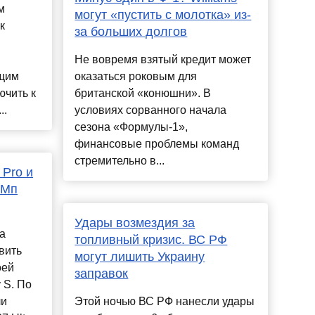
м
могут «пустить с молотка» из-
к
за больших долгов
Не вовремя взятый кредит может
ящим
оказаться роковым для
ючить к
британской «конюшни». В
..
условиях сорванного начала
сезона «Формулы-1»,
финансовые проблемы команд
стремительно в...
Pro и
 Мп
Удары возмездия за
а
топливный кризис. ВС РФ
вить
могут лишить Украину
оей
заправок
 S. По
ли
Этой ночью ВС РФ нанесли удары