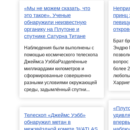
«Мы не можем сказать, что
Неприл
это такое». Ученые
принц
обнаружили неизвестную
певицу
органику на Плутоне и
откро
спутнике Сатурна Титане
Брат бр
Наблюдения были выполнены с
Эндрю 
помощью космического телескопа
позволи
Джеймса УэббаРазделённые
вопрос 
миллиардами километров и
более 2
сформированные совершенно
любопы
разными условиями окружающей
Харриет
среды, задымлённый спутни...
«Плуто
Телескоп «Джеймс Уэбб»
удивля
обнаружил метан в
впервы
межзвёздной комете 3I/ATLAS
наблю