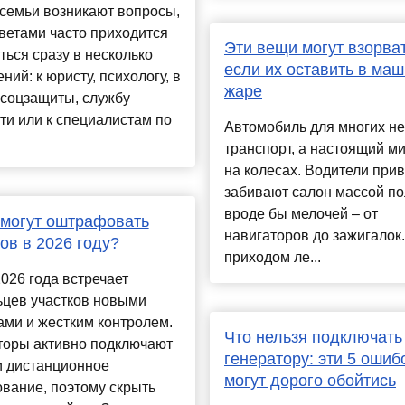
 семьи возникают вопросы,
тветами часто приходится
Эти вещи могут взорват
ься сразу в несколько
если их оставить в маш
ний: к юристу, психологу, в
жаре
 соцзащиты, службу
ти или к специалистам по
Автомобиль для многих не
транспорт, а настоящий м
на колесах. Водители при
забивают салон массой п
вроде бы мелочей – от
 могут оштрафовать
навигаторов до зажигалок.
ов в 2026 году?
приходом ле...
026 года встречает
ьцев участков новыми
ми и жестким контролем.
Что нельзя подключать
торы активно подключают
генератору: эти 5 ошиб
и дистанционное
могут дорого обойтись
вание, поэтому скрыть