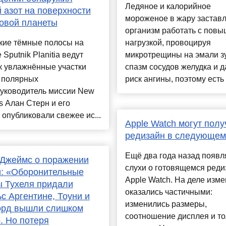
Ледяное и калорийное
 азот на поверхности
мороженое в жару заставл
овой планеты
организм работать с пов
кие тёмные полосы на
нагрузкой, провоцируя
 Sputnik Planitia ведут
микротрещины на эмали з
к увлажнённые участки
спазм сосудов желудка и 
 полярных
риск ангины, поэтому есть е
уководитель миссии New
s Алан Стерн и его
 опубликовали свежее ис...
Apple Watch могут полу
редизайн в следующем
Ещё два года назад появл
 Джеймс о поражении
слухи о готовящемся реди
и: «Оборонительные
Apple Watch. На деле изм
 Тухеля придали
оказались частичными:
с Аргентине, Тоуни и
изменились размеры,
рд вышли слишком
соотношение дисплея и т
. Но потеря