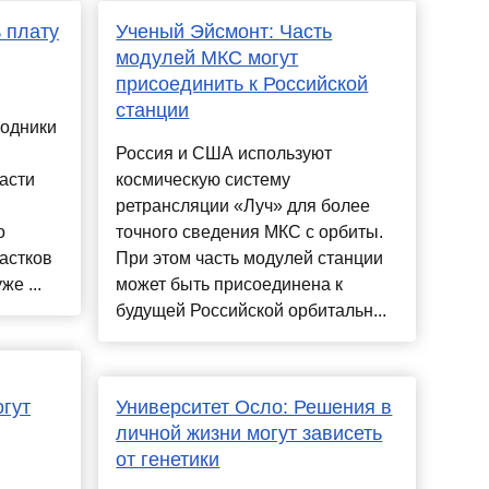
 плату
Ученый Эйсмонт: Часть
модулей МКС могут
присоединить к Российской
станции
родники
Россия и США используют
асти
космическую систему
ретрансляции «Луч» для более
о
точного сведения МКС с орбиты.
астков
При этом часть модулей станции
же ...
может быть присоединена к
будущей Российской орбитальн...
огут
Университет Осло: Решения в
личной жизни могут зависеть
от генетики