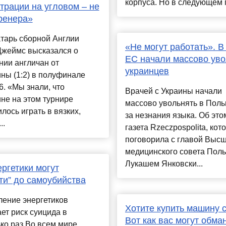
корпуса. Но в следующем г
трации на угловом – не
ренера»
тарь сборной Англии
«Не могут работать». В
Джеймс высказался о
ЕС начали массово уво
ии англичан от
украинцев
ны (1:2) в полуфинале
. «Мы знали, что
Врачей с Украины начали
не на этом турнире
массово увольнять в Поль
лось играть в вязких,
за незнания языка. Об это
..
газета Rzeczpospolita, кот
поговорила с главой Выс
медицинского совета Пол
Лукашем Янковски...
ергетики могут
ти” до самоубийства
ление энергетиков
Хотите купить машину с
т риск суицида в
Вот как вас могут обма
ко раз Во всем мире