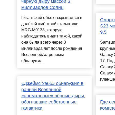
чёрную дыру массой 6
миллиардов Солнц
Гигантский объект скрывается в
Смарт
далёкой «мёртвой» галактике
S23 мо
MRG-M0138, которую
9.5
наблюдатель видит такой, какой
она была всего через 3
Samsun
миллиарда лет после рождения
крупны
ВселеннойАстрономы
Galaxy 
обнаружил...
17. Под
Galaxy Z
Galaxy 
планшет
«Джеймс Уэбб» обнаружил в
ранней Вселенной
«аномальные» чёрные дыры,
обогнавшие собственные
Где се
галактики
компл