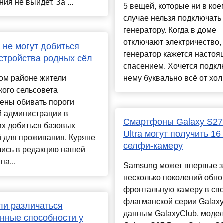
ия не выйдет. За ...
5 вещей, которые ни в кое
случае нельзя подключать 
генератору. Когда в доме
отключают электричество,
 не могут добиться
генератор кажется насто
стройства родных сёл
спасением. Хочется подкл
ом районе жители
нему буквально всё от хол.
ого сельсовета
ены обивать пороги
й администрации в
Смартфоны Galaxy S27 
ах добиться базовых
Ultra могут получить 16
 для проживания. Куряне
селфи-камеру
лись в редакцию нашей
па...
Samsung может впервые з
несколько поколений обно
фронтальную камеру в св
флагманской серии Galaxy
ли различаться
данным GalaxyClub, моде
нные способности у