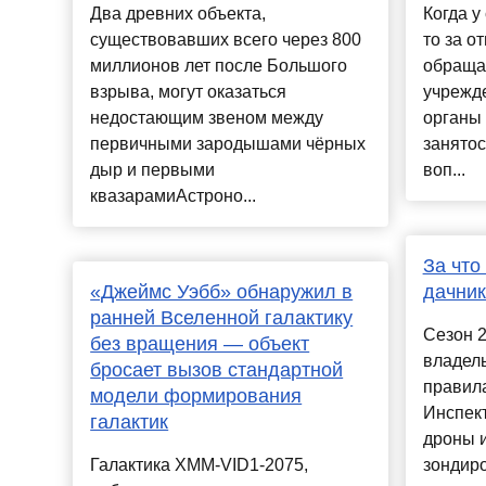
Два древних объекта,
Когда у
существовавших всего через 800
то за о
миллионов лет после Большого
обращат
взрыва, могут оказаться
учрежде
недостающим звеном между
органы
первичными зародышами чёрных
занятос
дыр и первыми
воп...
квазарамиАстроно...
За что
«Джеймс Уэбб» обнаружил в
дачник
ранней Вселенной галактику
Сезон 2
без вращения — объект
владел
бросает вызов стандартной
правила
модели формирования
Инспек
галактик
дроны 
Галактика XMM-VID1-2075,
зондиро