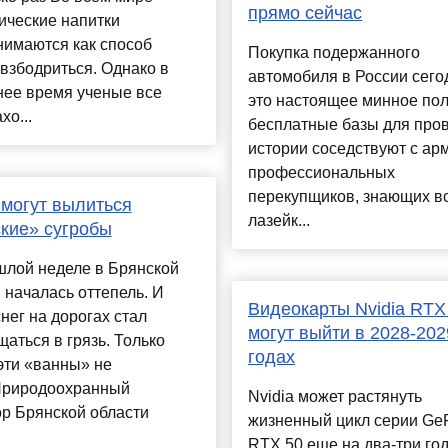
прямо сейчас
ические напитки
нимаются как способ
Покупка подержанного
взбодриться. Однако в
автомобиля в России сего
нее время ученые все
это настоящее минное пол
хо...
бесплатные базы для про
истории соседствуют с ар
профессиональных
перекупщиков, знающих в
 могут вылиться
лазейк...
кие» сугробы
шлой неделе в Брянской
 началась оттепель. И
Видеокарты Nvidia RTX
нег на дорогах стал
могут выйти в 2028-202
аться в грязь. Только
годах
эти «ванны» не
Природоохранный
Nvidia может растянуть
р Брянской области
жизненный цикл серии Ge
RTX 50 еще на два-три год