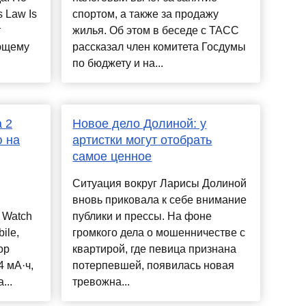
 Law Is
спортом, а также за продажу
т
жилья. Об этом в беседе с ТАСС
ющему
рассказал член комитета Госдумы
по бюджету и на...
a 2
Новое дело Долиной: у
ю на
артистки могут отобрать
самое ценное
Ситуация вокруг Ларисы Долиной
вновь приковала к себе внимание
 Watch
публики и прессы. На фоне
ile,
громкого дела о мошенничестве с
ор
квартирой, где певица признана
 мА·ч,
потерпевшей, появилась новая
...
тревожна...