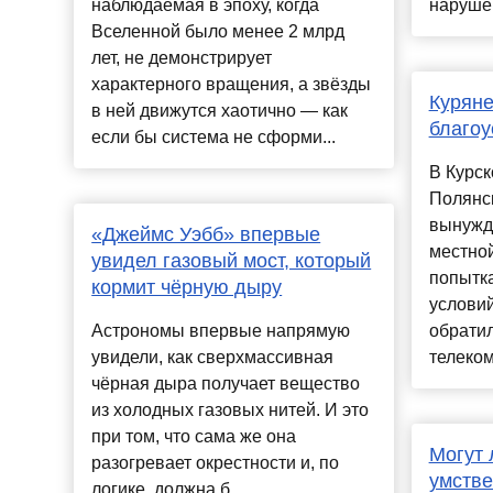
наблюдаемая в эпоху, когда
нарушен
Вселенной было менее 2 млрд
лет, не демонстрирует
характерного вращения, а звёзды
Куряне
в ней движутся хаотично — как
благоу
если бы система не сформи...
В Курск
Полянск
вынужд
«Джеймс Уэбб» впервые
местно
увидел газовый мост, который
попытк
кормит чёрную дыру
условий
Астрономы впервые напрямую
обрати
увидели, как сверхмассивная
телеком
чёрная дыра получает вещество
из холодных газовых нитей. И это
при том, что сама же она
Могут 
разогревает окрестности и, по
умстве
логике, должна б...