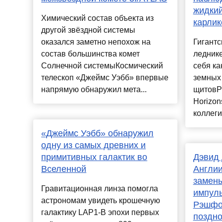
жидкий
Химический состав объекта из
карлик
другой звёздной системы
оказался заметно непохож на
Гигантс
состав большинства комет
леднике
Солнечной системыКосмический
себя ка
телескоп «Джеймс Уэбб» впервые
земных
напрямую обнаружил мета...
щитовР
Horizon
коллеги
«Джеймс Уэбб» обнаружил
одну из самых древних и
примитивных галактик во
Дэвид
Вселенной
Англи
замены
Гравитационная линза помогла
импуль
астрономам увидеть крошечную
Рэшфо
галактику LAP1-B эпохи первых
поздно