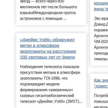
звёзд — всего через 800
концен
миллионов лет после Большого
вина т
взрываМеждународная группа
астрономов с помощью ...
Экс-вра
Дэвид 
поражен
Аргенти
«Джеймс Уэбб» обнаружил
ЧМ-2026
метан в атмосфере
Аргенти
экзопланеты на расстоянии
приходи
335 световых лет от Земли
тяжелы.
Наблюдения телескопа показали
присутствие метана в атмосфере
экзопланеты TOI-199b, что
Как эн
подтверждает модели
“довес
формирования «умеренных»
газовых гигантовКосмический
Потреб
телескоп «Джеймс Уэбб» (JWST)...
повышае
несколь