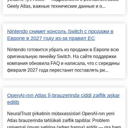
Geely Atlas, важные технические данные и о...
Nintendo снимет консоль Switch с продажи в
Европе в 2027 году из-за правил ЕС
Nintendo готовится убрать из продажи в Европе всю
оригинальную линейку Switch. На сайте поддержки
компания обновила FAQ и написала, что с середины
февраля 2027 года перестанет поставлять ри...
OpenAI-nın Atlas İİ-brauzerində ciddi zəiflik aşkar
edilib
NeuralTrust şirkətinin mütəxəssisləri OpenAI-nın yeni
Atlas brauzerində təhlükəli zəiflik tapıblar. Problem
universal ünvan sətirinə (adres barına) aiddir — ora həm