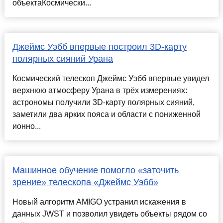
объектаКосмически...
Джеймс Уэбб впервые построил 3D‑карту
полярных сияний Урана
Космический телескоп Джеймс Уэбб впервые увидел
верхнюю атмосферу Урана в трёх измерениях:
астрономы получили 3D‑карту полярных сияний,
заметили два ярких пояса и области с пониженной
ионно...
Машинное обучение помогло «заточить
зрение» телескопа «Джеймс Уэбб»
Новый алгоритм AMIGO устранил искажения в
данных JWST и позволил увидеть объекты рядом со