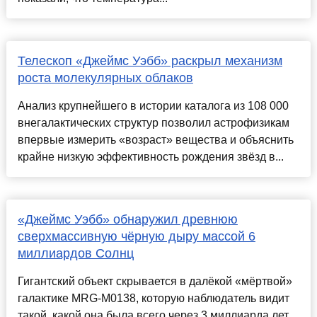
Телескоп «Джеймс Уэбб» раскрыл механизм
роста молекулярных облаков
Анализ крупнейшего в истории каталога из 108 000
внегалактических структур позволил астрофизикам
впервые измерить «возраст» вещества и объяснить
крайне низкую эффективность рождения звёзд в...
«Джеймс Уэбб» обнаружил древнюю
сверхмассивную чёрную дыру массой 6
миллиардов Солнц
Гигантский объект скрывается в далёкой «мёртвой»
галактике MRG-M0138, которую наблюдатель видит
такой, какой она была всего через 3 миллиарда лет