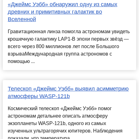
«Джеймс Уэбб» обнаружил одну из самых
древних и примитивных галактик во
Вселенной
Гравитационная линза помогла астрономам увидеть
крошечную галактику LAP1-B эпохи первых звёзд —
всего через 800 миллионов лет после Большого
взрываМеждународная группа астрономов с
помощью ...
Телескоп «Джеймс Уэбб» выявил асимметрию
атмосферы WASP-121b
Космический телескоп «Джеймс Уэбб» помог
астрономам детальнее описать атмосферу
экзопланеты WASP-121b, одного из самых
изученных ультрагорячих юпитеров. Наблюдения
показали, что температура...