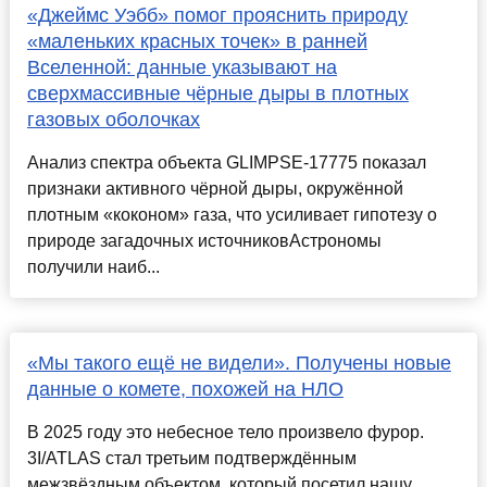
«Джеймс Уэбб» помог прояснить природу
«маленьких красных точек» в ранней
Вселенной: данные указывают на
сверхмассивные чёрные дыры в плотных
газовых оболочках
Анализ спектра объекта GLIMPSE-17775 показал
признаки активного чёрной дыры, окружённой
плотным «коконом» газа, что усиливает гипотезу о
природе загадочных источниковАстрономы
получили наиб...
«Мы такого ещё не видели». Получены новые
данные о комете, похожей на НЛО
В 2025 году это небесное тело произвело фурор.
3I/ATLAS стал третьим подтверждённым
межзвёздным объектом, который посетил нашу