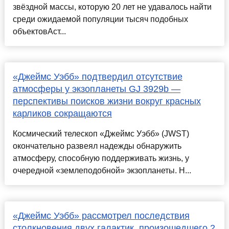
звёздной массы, которую 20 лет не удавалось найти
среди ожидаемой популяции тысяч подобных
объектовАст...
«Джеймс Уэбб» подтвердил отсутствие
атмосферы у экзопланеты GJ 3929b —
перспективы поисков жизни вокруг красных
карликов сокращаются
Космический телескоп «Джеймс Уэбб» (JWST)
окончательно развеял надежды обнаружить
атмосферу, способную поддерживать жизнь, у
очередной «землеподобной» экзопланеты. Н...
«Джеймс Уэбб» рассмотрел последствия
столкновения двух галактик, произошедшего 2