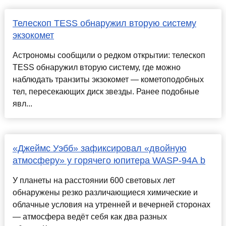
Телескоп TESS обнаружил вторую систему
экзокомет
Астрономы сообщили о редком открытии: телескоп
TESS обнаружил вторую систему, где можно
наблюдать транзиты экзокомет — кометоподобных
тел, пересекающих диск звезды. Ранее подобные
явл...
«Джеймс Уэбб» зафиксировал «двойную
атмосферу» у горячего юпитера WASP-94A b
У планеты на расстоянии 600 световых лет
обнаружены резко различающиеся химические и
облачные условия на утренней и вечерней сторонах
— атмосфера ведёт себя как два разных