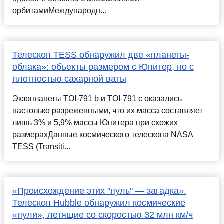
орбитамиМеждународн...
Телескоп TESS обнаружил две «планеты-
облака»: объекты размером с Юпитер, но с
плотностью сахарной ваты
Экзопланеты TOI-791 b и TOI-791 c оказались
настолько разреженными, что их масса составляет
лишь 3% и 5,9% массы Юпитера при схожих
размерахДанные космического телескопа NASA
TESS (Transiti...
«Происхождение этих "пуль" — загадка».
Телескоп Hubble обнаружил космические
«пули», летящие со скоростью 32 млн км/ч