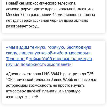
Новый снимок космического телескопа
демонстрирует яркое ядро спиральной галактики
Messier 77 на расстоянии 45 миллионов световых
лет, где сверхмассивная чёрная дыра активно
разогревает окру...
«Мы видим темную, горячую, бесплодную
скалу, лишенную какой-либо атмосферы».
Телескоп Джеймс Уэбб впервые напрямую
изучил поверхность экзопланеты
«Дневная» сторона LHS 3844 b разогрета до 725
°CКосмический телескоп James Webb впервые дал
астрономам возможность не просто изучать
атмосферу далёкой планеты, а напрямую
«заглянуть» на её ...