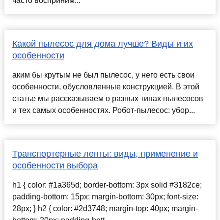
часто восприним...
Какой пылесос для дома лучше? Виды и их
особенности
аким бы крутым не был пылесос, у него есть свои
особенности, обусловленные конструкцией. В этой
статье мы рассказываем о разных типах пылесосов
и тех самых особенностях. Робот-пылесос: убор...
Транспортерные ленты: виды, применение и
особенности выбора
h1 { color: #1a365d; border-bottom: 3px solid #3182ce;
padding-bottom: 15px; margin-bottom: 30px; font-size:
28px; } h2 { color: #2d3748; margin-top: 40px; margin-