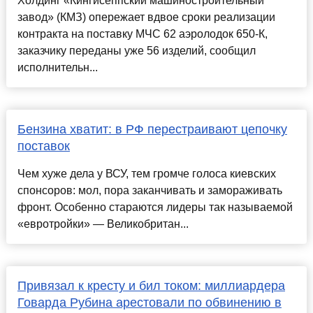
Холдинг «Кингисеппский машиностроительный
завод» (КМЗ) опережает вдвое сроки реализации
контракта на поставку МЧС 62 аэролодок 650-К,
заказчику переданы уже 56 изделий, сообщил
исполнительн...
Бензина хватит: в РФ перестраивают цепочку
поставок
Чем хуже дела у ВСУ, тем громче голоса киевских
спонсоров: мол, пора заканчивать и замораживать
фронт. Особенно стараются лидеры так называемой
«евротройки» — Великобритан...
Привязал к кресту и бил током: миллиардера
Говарда Рубина арестовали по обвинению в