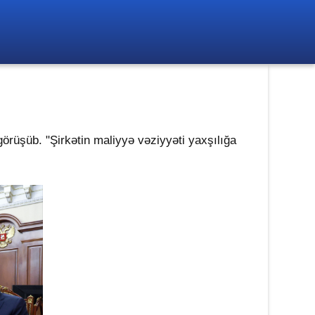
örüşüb. "Şirkətin maliyyə vəziyyəti yaxşılığa