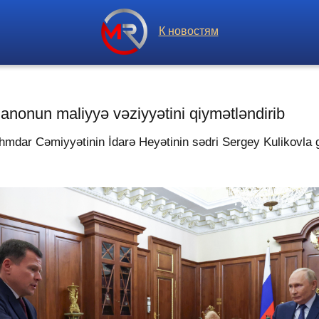
К новостям
nanonun maliyyə vəziyyətini qiymətləndirib
hmdar Cəmiyyətinin İdarə Heyətinin sədri Sergey Kulikovla g