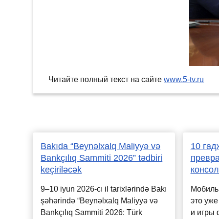
Читайте полный текст на сайте
www.5-tv.ru
Bakıda “Beynəlxalq Maliyyə və
10 гад
Bankçılıq Sammiti 2026” tədbiri
превра
keçiriləcək
консол
9–10 iyun 2026-cı il tarixlərində Bakı
Мобиль
şəhərində “Beynəlxalq Maliyyə və
это уже
Bankçılıq Sammiti 2026: Türk
и игры 