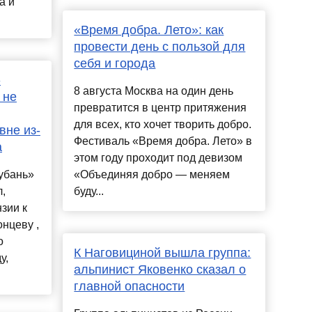
а и
«Время добра. Лето»: как
провести день с пользой для
себя и города
»
8 августа Москва на один день
 не
превратится в центр притяжения
для всех, кто хочет творить добро.
вне из-
Фестиваль «Время добра. Лето» в
а
этом году проходит под девизом
убань»
«Объединяя добро — меняем
,
буду...
нзии к
нцеву ,
о
К Наговициной вышла группа:
у,
альпинист Яковенко сказал о
главной опасности