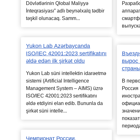
Dövlətlərinin Qlobal Maliyyə
Разраб
İnteqrasiyası” adlı beynəlxalq tədbir
аппара
təşkil olunacaq. Samm...
смартфо
выпуска
Yukon Lab Azərbaycanda
ISO/IEC 42001:2023 sertifikatını
Въездн
əldə edən ilk şirkət oldu
вырос 
страны
Yukon Lab süni intellektin idarəetmə
sistemi (Artificial Intelligence
В перво
Management System – AIMS) üzrə
Россия 
ISO/IEC 42001:2023 sertifikatını
иностра
əldə etdiyini elan edib. Bununla da
официал
şirkət süni intelle...
значен
показат
периода
Чемпионат России.