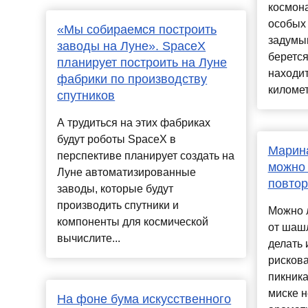
космона
особых 
«Мы собираемся построить
задумыв
заводы на Луне». SpaceX
берется
планирует построить на Луне
находит
фабрики по производству
километ
спутников
А трудиться на этих фабриках
будут роботы SpaceX в
Марин
перспективе планирует создать на
можно 
Луне автоматизированные
повто
заводы, которые будут
производить спутники и
Можно 
компоненты для космической
от шашл
вычислите...
делать 
рискова
пикника
миске н
На фоне бума искусственного