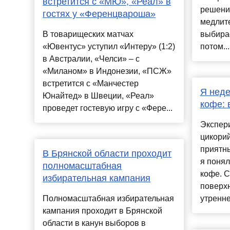
встретится с «МЮ», «Реал» в
решени
гостях у «Ференцвароша»
медлите
В товарищеских матчах
выбирае
«Ювентус» уступил «Интеру» (1:2)
потом...
в Австралии, «Челси» – с
«Миланом» в Индонезии, «ПСЖ»
встретится с «Манчестер
Я неде
Юнайтед» в Швеции, «Реал»
кофе: 
проведет гостевую игру с «Фере...
Экспер
цикорий
приятны
В Брянской области проходит
я понял
полномасштабная
кофе. С
избирательная кампания
поверхн
Полномасштабная избирательная
утренне
кампания проходит в Брянской
области в канун выборов в