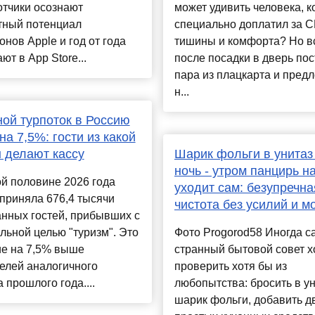
отчики осознают
может удивить человека, 
тный потенциал
специально доплатил за С
нов Apple и год от года
тишины и комфорта? Но в
ют в App Store...
после посадки в дверь по
пара из плацкарта и пред
н...
ой турпоток в Россию
на 7,5%: гости из какой
 делают кассу
Шарик фольги в унитаз
ночь - утром панцирь н
й половине 2026 года
уходит сам: безупречна
приняла 676,4 тысячи
чистота без усилий и м
нных гостей, прибывших с
ьной целью "туризм". Это
Фото Progorod58 Иногда 
ие на 7,5% выше
странный бытовой совет х
елей аналогичного
проверить хотя бы из
 прошлого года....
любопытства: бросить в у
шарик фольги, добавить д