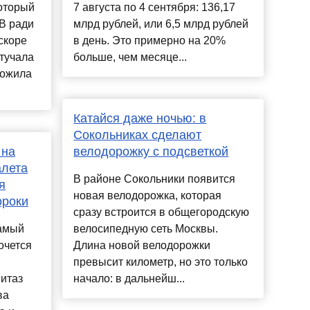
который
7 августа по 4 сентября: 136,17
В ради
млрд рублей, или 6,5 млрд рублей
скоре
в день. Это примерно на 20%
стучала
больше, чем месяце...
ложила
Катайся даже ночью: в
Сокольниках сделают
 на
велодорожку с подсветкой
алета
В районе Сокольники появится
я
новая велодорожка, которая
ороки
сразу встроится в общегородскую
самый
велосипедную сеть Москвы.
очется
Длина новой велодорожки
превысит километр, но это только
нитаз
начало: в дальнейш...
ва