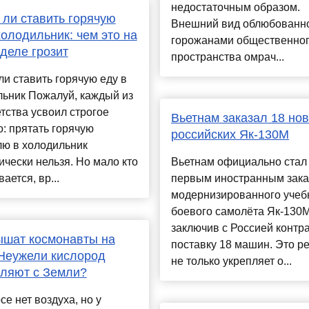
недостаточным образом.
ли ставить горячую
Внешний вид облюбованн
холодильник: чем это на
горожанами общественно
деле грозит
пространства омрач...
и ставить горячую еду в
льник Пожалуй, каждый из
етства усвоил строгое
Вьетнам заказал 18 но
: прятать горячую
российских Як-130М
лю в холодильник
ически нельзя. Но мало кто
Вьетнам официально стал
ается, вр...
первым иностранным зака
модернизированного учеб
боевого самолёта Як-130М
заключив с Россией контра
ышат космонавты на
поставку 18 машин. Это р
Неужели кислород
не только укрепляет о...
ляют с Земли?
се нет воздуха, но у