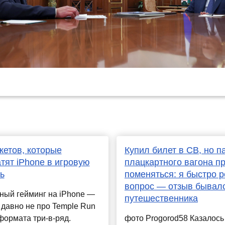
жетов, которые
Купил билет в СВ, но п
тят iPhone в игровую
плацкартного вагона п
ь
поменяться: я быстро 
вопрос — отзыв бывал
ный гейминг на iPhone —
путешественника
 давно не про Temple Run
формата три-в-ряд.
фото Progorod58 Казалось 