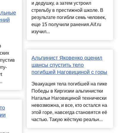
и дедушку, а затем устроил
стрельбу в престижной школе. В
альные
результате погибли семь человек,
ений
еще 15 получили ранения.Aif.ru
изучил...
в
ских
Альпинист Яковенко оценил
пустив
шансы спустить тело
ту-
погибшей Наговициной с горы
t
..
Эвакуация тела погибшей на пике
Победы в Киргизии альпинистки
Натальи Наговициной технически
невозможна, и все, кто остался на
то
этой горе, навсегда становятся её
ции
частью. Такую жёсткую реальн...