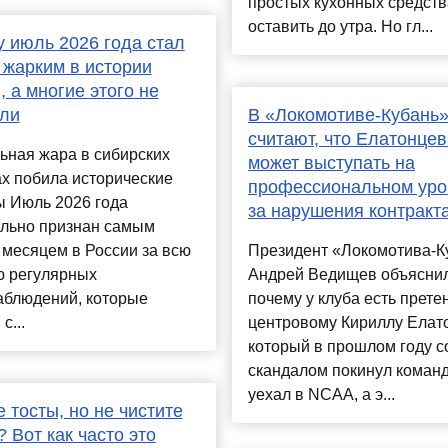
простых кухонных средств
оставить до утра. Но гл...
 июль 2026 года стал
жарким в истории
, а многие этого не
или
В «Локомотиве-Кубань
считают, что Елатонцев
ьная жара в сибирских
может выступать на
х побила исторические
профессиональном уро
ы Июль 2026 года
за нарушения контракт
льно признан самым
месяцем в России за всю
Президент «Локомотива-К
ю регулярных
Андрей Ведищев объяснил
аблюдений, которые
почему у клуба есть прете
с...
центровому Кириллу Елато
который в прошлом году с
скандалом покинул команд
уехал в NCAA, а э...
 тосты, но не чистите
? Вот как часто это