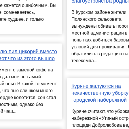
благоустройства родны
е кажется ошибочным. Вы
, сомневаетесь,
В Курском районе жители
те худшее, и только
Полянского сельсовета
вынуждены обивать порог
местной администрации в
попытках добиться базов
условий для проживания. 
лю пил цикорий вместо
обратились в редакцию н
вот что из этого вышло
телекомпа...
имент с заменой кофе на
 дал мне не самый
й опыт В какой-то момент
Куряне жалуются на
, что пью слишком много
некачественную уборку
ердце колотится, сон стал
городской набережной
остным, однако без
й чаш...
Куряне считают, что уборк
набережной «Утиный остр
площади Добролюбова ве