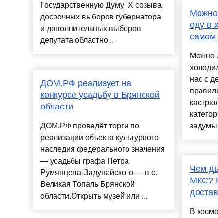
Государственную Думу IX созыва,
Можно 
досрочных выборов губернатора
еду в 
и дополнительных выборов
самом 
депутата областно...
Можно л
холоди
нас с д
ДОМ.РФ реализует на
правило
конкурсе усадьбу в Брянской
кастрю
области
категор
ДОМ.РФ проведёт торги по
задумыв
реализации объекта культурного
наследия федерального значения
— усадьбы графа Петра
Чем д
Румянцева-Задунайского — в с.
МКС? 
Великая Топаль Брянской
достав
области.Открыть музей или ...
В космо