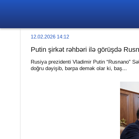
12.02.2026 14:12
Putin şirkət rəhbəri ilə görüşdə Rus
Rusiya prezidenti Vladimir Putin “Rusnano” Sə
doğru dəyişib, bərpa demək olar ki, baş...