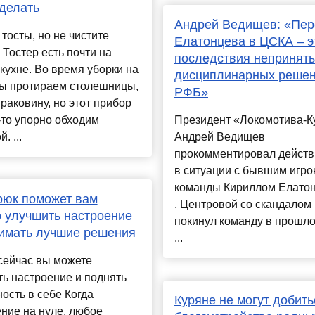
делать
Андрей Ведищев: «Пер
тосты, но не чистите
Елатонцева в ЦСКА – э
 Тостер есть почти на
последствия непринят
кухне. Во время уборки на
дисциплинарных реше
мы протираем столешницы,
РФБ»
 раковину, но этот прибор
то упорно обходим
Президент «Локомотива-К
. ...
Андрей Ведищев
прокомментировал дейст
в ситуации с бывшим игро
команды Кириллом Елато
рюк поможет вам
. Центровой со скандалом
 улучшить настроение
покинул команду в прошло
имать лучшие решения
...
сейчас вы можете
ь настроение и поднять
ость в себе Когда
Куряне не могут добить
ние на нуле, любое