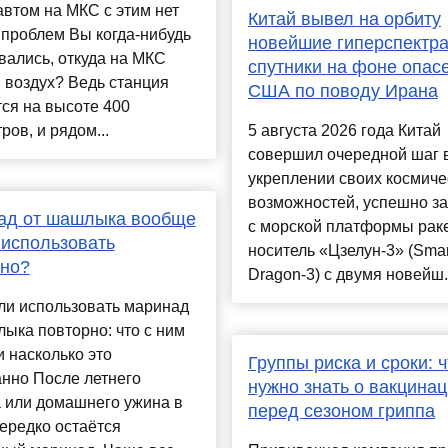
втом на МКС с этим нет
Китай вывел на орбиту
проблем Вы когда-нибудь
новейшие гиперспектр
ались, откуда на МКС
спутники на фоне опас
 воздух? Ведь станция
США по поводу Ирана
ся на высоте 400
ров, и рядом...
5 августа 2026 года Китай
совершил очередной шаг 
укреплении своих космиче
возможностей, успешно за
ад от шашлыка вообще
с морской платформы раке
использовать
носитель «Цзелун-3» (Smar
рно?
Dragon-3) с двумя новейш.
ли использовать маринад
ыка повторно: что с ним
и насколько это
Группы риска и сроки: ч
нно После летнего
нужно знать о вакцина
 или домашнего ужина в
перед сезоном гриппа
ередко остаётся