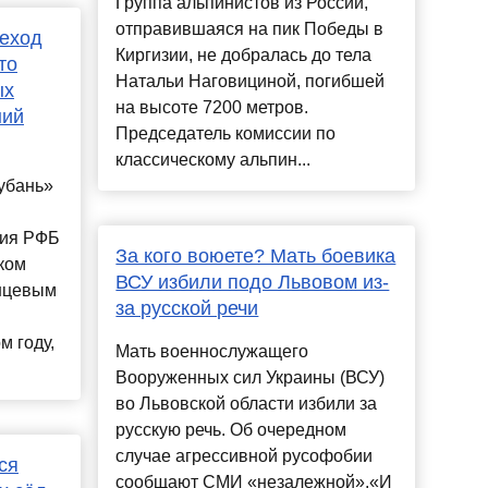
Группа альпинистов из России,
отправившаяся на пик Победы в
еход
Киргизии, не добралась до тела
то
Натальи Наговициной, погибшей
ых
на высоте 7200 метров.
ний
Председатель комиссии по
классическому альпин...
убань»
вия РФБ
За кого воюете? Мать боевика
ком
ВСУ избили подо Львовом из-
нцевым
за русской речи
м году,
Мать военнослужащего
Вооруженных сил Украины (ВСУ)
во Львовской области избили за
русскую речь. Об очередном
случае агрессивной русофобии
ся
сообщают СМИ «незалежной».«И