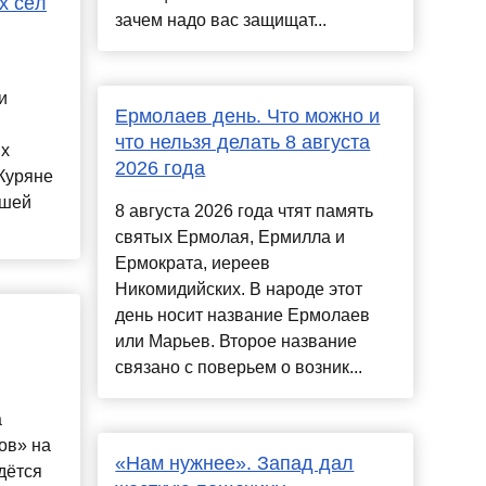
х сёл
зачем надо вас защищат...
и
Ермолаев день. Что можно и
что нельзя делать 8 августа
ых
2026 года
Куряне
ашей
8 августа 2026 года чтят память
святых Ермолая, Ермилла и
Ермократа, иереев
Никомидийских. В народе этот
день носит название Ермолаев
или Марьев. Второе название
связано с поверьем о возник...
а
ов» на
«Нам нужнее». Запад дал
дётся