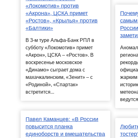
«Локомотив» против
«Акрона», ЦСКА примет
Почему
«Ростов», «Крылья» против
самым 
«Балтики»
России
замет
В 3-м туре Альфа-Банк РПЛ в
субботу «Локомотив» примет
Аномал
«Акрон», ЦСКА – «Ростов». В
региона
воскресенье московское
рекорд
«Динамо» сыграет дома с
официа
махачкалинским, «Зенит» – с
жарким 
«Родиной», «Спартак»
истори
встретится...
метеон
ведутся 
Павел Каманцев: «В России
повысится планка
Любите
единоборств и вмешательства
тостер