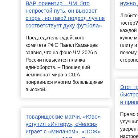
ВАР, ориентир – ЧМ. Это
нужно 
непростой путь, он вызовет
Любите 
споры, но такой подход лучше
тостер?
соответствует духу футбола»
каждой 
Председатель судейского
кухне 
комитета РФС Павел Каманцев
плиту и
заявил, что на фоне ЧМ-2026 в
почему-
России повысится планка
стороной
единоборств. – Прошедший
чемпионат мира в США
понравился многим болельщикам
Этот т
высокой...
быстро
и прин
Прямо 
Товарищеские матчи. «Юве»
улучшит
уступил «Интеру», «Челси»
уверенн
играет с «Миланом», «ПСЖ»
настрое