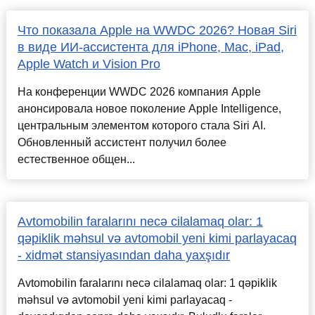
Что показала Apple на WWDC 2026? Новая Siri
в виде ИИ-ассистента для iPhone, Mac, iPad,
Apple Watch и Vision Pro
На конференции WWDC 2026 компания Apple
анонсировала новое поколение Apple Intelligence,
центральным элементом которого стала Siri AI.
Обновленный ассистент получил более
естественное общен...
Avtomobilin faralarını necə cilalamaq olar: 1
qəpiklik məhsul və avtomobil yeni kimi parlayacaq
- xidmət stansiyasından daha yaxşıdır
Avtomobilin faralarını necə cilalamaq olar: 1 qəpiklik
məhsul və avtomobil yeni kimi parlayacaq -