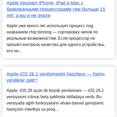
Apple продает iPhone, iPad и Mac с
бракованными процессорами уже больше 15
лет, а вы и не знали
Apple уже много лет использует процесс под
названием chip binning — сортировку чипов по
реальным возможностям. Если процессор не
прошёл контроль качества для одного устройства,
его не...
Apple iOS 26.1 yeniləməsini hazırlayır — hansı
yeniliklər gəlir?
Apple, iOS 26 üçün ilk böyük yeniləməni — iOS 26.1
versiyasını ictimai beta şəklində istifadəyə verib. Bu
versiyada ağıllı funksiyaların əhatə dairəsi genişlənir,
həmçinin interfeys və proq...