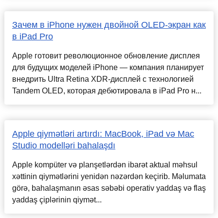
Зачем в iPhone нужен двойной OLED-экран как
в iPad Pro
Apple готовит революционное обновление дисплея
для будущих моделей iPhone — компания планирует
внедрить Ultra Retina XDR-дисплей с технологией
Tandem OLED, которая дебютировала в iPad Pro н...
Apple qiymətləri artırdı: MacBook, iPad və Mac
Studio modelləri bahalaşdı
Apple kompüter və planşetlərdən ibarət aktual məhsul
xəttinin qiymətlərini yenidən nəzərdən keçirib. Məlumata
görə, bahalaşmanın əsas səbəbi operativ yaddaş və flaş
yaddaş çiplərinin qiymət...