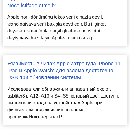
Necə istifadə etməli?
Apple hər ildönümünü təkcə yeni cihazla deyil,
texnologiyaya yeni baxışla qeyd edir. Bu il şirkət,
deyəsən, smartfonla qarşılıqlı əlaqə prinsipini
dəyişməyə hazırlaşır. Apple-ın tam olaraq ...
Уязвимость в чипах Apple затронула iPhone 11,
iPad и Apple Watch: для взлома достаточно
USB при обновлении системы
Исследователи обнаружили аппаратный exploit
usbliter8 в A12–A13 и S4–S5, который даёт доступ к
выполнению кода на устройствах Apple при
физическом подключении во время
прошивкиИнженеры из P...