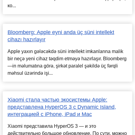
ко...
Bloomberg: Apple eyni anda üç süni intellekt
cihazı hazırlayır
Apple yaxın gələcəkdə süni intellekt imkanlarına malik
bir neçə yeni cihaz təqdim etməyə hazırlaşır. Bloomberg
—in məlumatına görə, şirkət paralel şəkildə üç fərqli
məhsul üzərində işi...
Xiaomi стала частью экосистемы Apple:
представлена HyperOS 3 с Dynamic Island,
интеграцией с iPhone, iPad и Mac
Xiaomi представила HyperOS 3 — и это
действительно большое обновление. По сути, можно