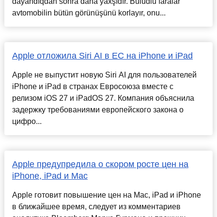
dayandıqdan sonra daha yaxşıdır. Buludlu faralar
avtomobilin bütün görünüşünü korlayır, onu...
Apple отложила Siri AI в ЕС на iPhone и iPad
Apple не выпустит новую Siri AI для пользователей
iPhone и iPad в странах Евросоюза вместе с
релизом iOS 27 и iPadOS 27. Компания объяснила
задержку требованиями европейского закона о
цифро...
Apple предупредила о скором росте цен на
iPhone, iPad и Mac
Apple готовит повышение цен на Mac, iPad и iPhone
в ближайшее время, следует из комментариев