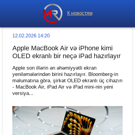
К новостям
12.02.2026 14:20
Apple MacBook Air və iPhone kimi
OLED ekranlı bir neçə iPad hazırlayır
Apple son illərin ən əhəmiyyətli ekran
yeniləmələrindən birini hazırlayır. Bloomberg-in
məlumatına görə, şirkət OLED ekranlı üç cihazın
- MacBook Air, iPad Air və iPad mini-nin yeni
versiya...