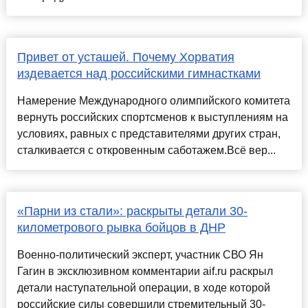
Привет от усташей. Почему Хорватия
издевается над российскими гимнастками
Намерение Международного олимпийского комитета
вернуть российских спортсменов к выступлениям на
условиях, равных с представителями других стран,
сталкивается с откровенным саботажем.Всё вер...
«Парни из стали»: раскрыты детали 30-
километрового рывка бойцов в ДНР
Военно-политический эксперт, участник СВО Ян
Гагин в эксклюзивном комментарии aif.ru раскрыл
детали наступательной операции, в ходе которой
российские силы совершили стремительный 30-