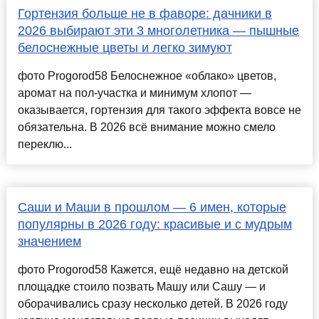
Гортензия больше не в фаворе: дачники в
2026 выбирают эти 3 многолетника — пышные
белоснежные цветы и легко зимуют
фото Progorod58 Белоснежное «облако» цветов,
аромат на пол-участка и минимум хлопот —
оказывается, гортензия для такого эффекта вовсе не
обязательна. В 2026 всё внимание можно смело
переклю...
Саши и Маши в прошлом — 6 имен, которые
популярны в 2026 году: красивые и с мудрым
значением
фото Progorod58 Кажется, ещё недавно на детской
площадке стоило позвать Машу или Сашу — и
оборачивались сразу несколько детей. В 2026 году