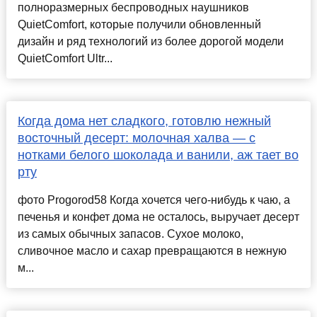
полноразмерных беспроводных наушников
QuietComfort, которые получили обновленный
дизайн и ряд технологий из более дорогой модели
QuietComfort Ultr...
Когда дома нет сладкого, готовлю нежный
восточный десерт: молочная халва — с
нотками белого шоколада и ванили, аж тает во
рту
фото Progorod58 Когда хочется чего-нибудь к чаю, а
печенья и конфет дома не осталось, выручает десерт
из самых обычных запасов. Сухое молоко,
сливочное масло и сахар превращаются в нежную
м...