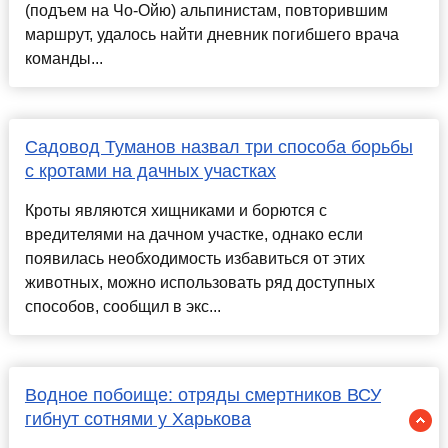
(подъем на Чо-Ойю) альпинистам, повторившим
маршрут, удалось найти дневник погибшего врача
команды...
Садовод Туманов назвал три способа борьбы
с кротами на дачных участках
Кроты являются хищниками и борются с
вредителями на дачном участке, однако если
появилась необходимость избавиться от этих
животных, можно использовать ряд доступных
способов, сообщил в экс...
Водное побоище: отряды смертников ВСУ
гибнут сотнями у Харькова