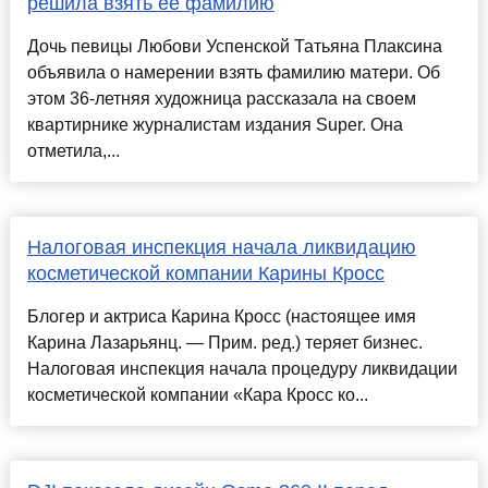
решила взять ее фамилию
Дочь певицы Любови Успенской Татьяна Плаксина
объявила о намерении взять фамилию матери. Об
этом 36-летняя художница рассказала на своем
квартирнике журналистам издания Super. Она
отметила,...
Налоговая инспекция начала ликвидацию
косметической компании Карины Кросс
Блогер и актриса Карина Кросс (настоящее имя
Карина Лазарьянц. — Прим. ред.) теряет бизнес.
Налоговая инспекция начала процедуру ликвидации
косметической компании «Кара Кросс ко...