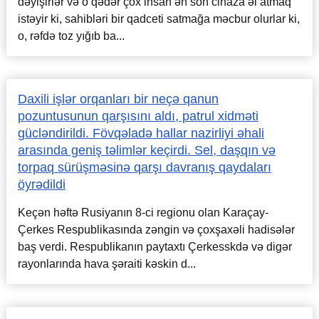
dəyişirlər və o qədər çox insan ən son cihaza əl atmaq
istəyir ki, sahibləri bir qadceti satmağa məcbur olurlar ki,
o, rəfdə toz yığıb ba...
Daxili işlər orqanları bir neçə qanun
pozuntusunun qarşısını aldı, patrul xidməti
gücləndirildi. Fövqəladə hallar nazirliyi əhali
arasında geniş təlimlər keçirdi. Sel, daşqın və
torpaq sürüşməsinə qarşı davranış qaydaları
öyrədildi
Keçən həftə Rusiyanın 8-ci regionu olan Karaçay-
Çerkes Respublikasında zəngin və çoxşaxəli hadisələr
baş verdi. Respublikanın paytaxtı Çerkesskdə və digər
rayonlarında hava şəraiti kəskin d...