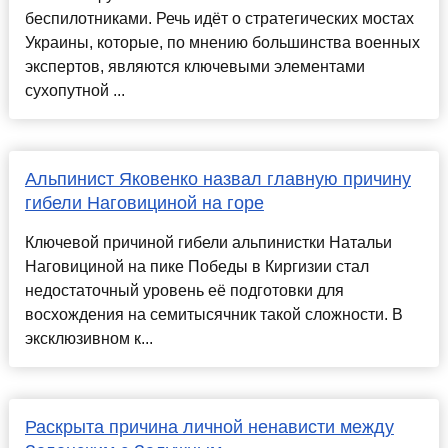
беспилотниками. Речь идёт о стратегических мостах
Украины, которые, по мнению большинства военных
экспертов, являются ключевыми элементами
сухопутной ...
Альпинист Яковенко назвал главную причину
гибели Наговициной на горе
Ключевой причиной гибели альпинистки Натальи
Наговициной на пике Победы в Киргизии стал
недостаточный уровень её подготовки для
восхождения на семитысячник такой сложности. В
эксклюзивном к...
Раскрыта причина личной ненависти между