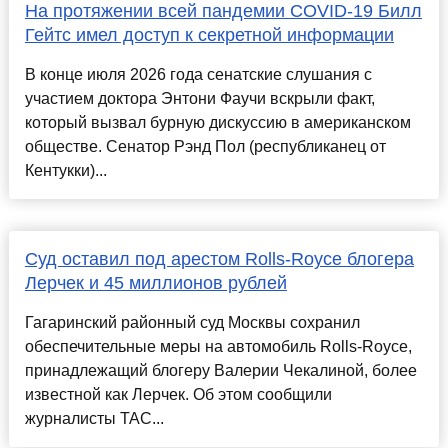
На протяжении всей пандемии COVID-19 Билл
Гейтс имел доступ к секретной информации
В конце июля 2026 года сенатские слушания с
участием доктора Энтони Фаучи вскрыли факт,
который вызвал бурную дискуссию в американском
обществе. Сенатор Рэнд Пол (республиканец от
Кентукки)...
Суд оставил под арестом Rolls-Royce блогера
Лерчек и 45 миллионов рублей
Гагаринский районный суд Москвы сохранил
обеспечительные меры на автомобиль Rolls-Royce,
принадлежащий блогеру Валерии Чекалиной, более
известной как Лерчек. Об этом сообщили
журналисты ТАС...