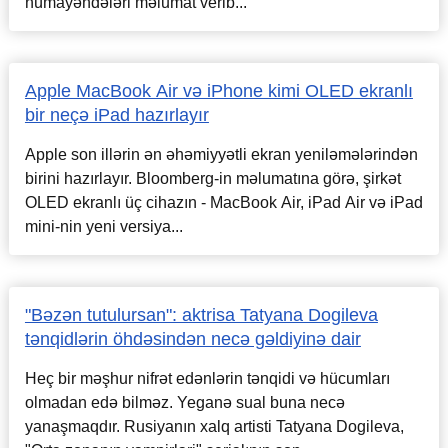
nümayəndələri məlumat verib...
Apple MacBook Air və iPhone kimi OLED ekranlı
bir neçə iPad hazırlayır
Apple son illərin ən əhəmiyyətli ekran yeniləmələrindən
birini hazırlayır. Bloomberg-in məlumatına görə, şirkət
OLED ekranlı üç cihazın - MacBook Air, iPad Air və iPad
mini-nin yeni versiya...
"Bəzən tutulursan": aktrisa Tatyana Dogileva
tənqidlərin öhdəsindən necə gəldiyinə dair
Heç bir məşhur nifrət edənlərin tənqidi və hücumları
olmadan edə bilməz. Yeganə sual buna necə
yanaşmaqdır. Rusiyanın xalq artisti Tatyana Dogileva,