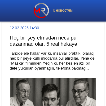
К новостям
12.02.2026 14:30
Heç bir şey etmədən necə pul
qazanmaq olar: 5 real hekayə
Tarixdə elə hallar var ki, insanlar praktiki olaraq
heç bir şeyə külli miqdarda pul alırdılar. Yenə də
"Maska" filmindən Yəqin ki, hər kəs ən azı bir
dəfə yuxudan oyanmağın, telefona baxmağ...