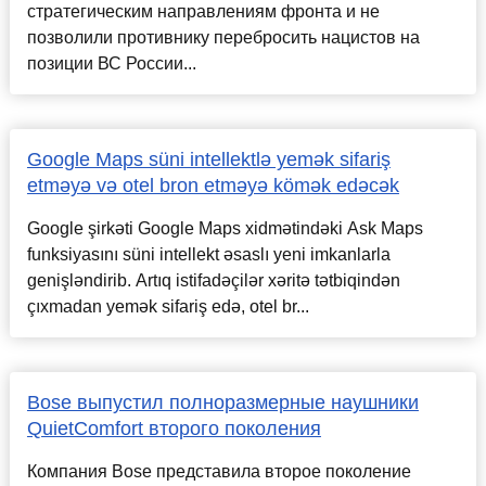
стратегическим направлениям фронта и не
позволили противнику перебросить нацистов на
позиции ВС России...
Google Maps süni intellektlə yemək sifariş
etməyə və otel bron etməyə kömək edəcək
Google şirkəti Google Maps xidmətindəki Ask Maps
funksiyasını süni intellekt əsaslı yeni imkanlarla
genişləndirib. Artıq istifadəçilər xəritə tətbiqindən
çıxmadan yemək sifariş edə, otel br...
Bose выпустил полноразмерные наушники
QuietComfort второго поколения
Компания Bose представила второе поколение