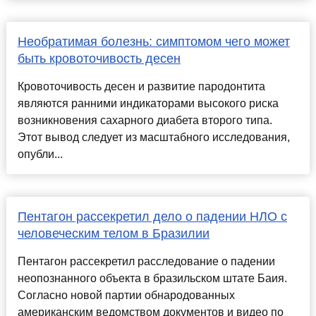
Необратимая болезнь: симптомом чего может
быть кровоточивость десен
Кровоточивость десен и развитие пародонтита
являются ранними индикаторами высокого риска
возникновения сахарного диабета второго типа.
Этот вывод следует из масштабного исследования,
опубли...
Пентагон рассекретил дело о падении НЛО с
человеческим телом в Бразилии
Пентагон рассекретил расследование о падении
неопознанного объекта в бразильском штате Баия.
Согласно новой партии обнародованных
американским ведомством документов и видео по