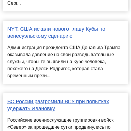
Серг...
NYT: США искали нового главу Кубы по
венесуэльскому сценарию
Администрация президента США Дональда Трампа
оказывала давление на свои разведывательные
службы, чтобы те выявили на Кубе человека,
похожего на Делси Родригес, которая стала
временным прези...
ВС России разгромили ВСУ при попытках
удержать Ивановку
Российские военнослужащие группировки войск
«Север» за прошедшие сутки продвинулись по