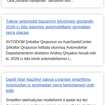
"Orta zonanın vampirləri" serialının son...
Təkrar avtomobil bazarının böyüməsi gözlənilir:
2026-cı ildə işlənmiş avtomobillərin qiymətləri
necə olacaq
AVTODOM Şirkətlər Qrupunun və AutoSpetsCenter
Şirkətlər Qrupunun İstifadə olunmuş Avtomobillər
Departamentinin direktoru Andrey Qrişakov hesab edir
ki, 2026-cı ildə minik avtomobillərinin t...
Daxili İşlər Nazirliyi satışa çıxarılan smartfonu
özünüzdən iz qoymadan necə təmizləməyi izah
edib
Smartfon istehsalçıları modellərini o qədər tez-tez