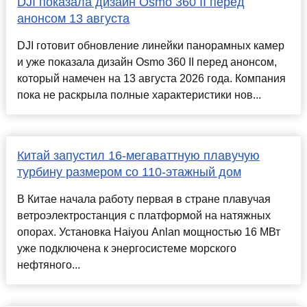
DJI показала дизайн Osmo 360 II перед
анонсом 13 августа
DJI готовит обновление линейки панорамных камер
и уже показала дизайн Osmo 360 II перед анонсом,
который намечен на 13 августа 2026 года. Компания
пока не раскрыла полные характеристики нов...
Китай запустил 16-мегаваттную плавучую
турбину размером со 110-этажный дом
В Китае начала работу первая в стране плавучая
ветроэлектростанция с платформой на натяжных
опорах. Установка Haiyou Anlan мощностью 16 МВт
уже подключена к энергосистеме морского
нефтяного...