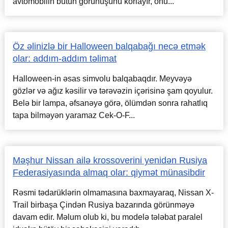
avtomobilin bütün görünüşünü korlayır, onu...
Öz əlinizlə bir Halloween balqabağı necə etmək
olar: addım-addım təlimat
Halloween-in əsas simvolu balqabaqdır. Meyvəyə
gözlər və ağız kəsilir və tərəvəzin içərisinə şam qoyulur.
Belə bir lampa, əfsanəyə görə, ölümdən sonra rahatlıq
tapa bilməyən yaramaz Cek-O-F...
Məşhur Nissan ailə krossoverini yenidən Rusiya
Federasiyasında almaq olar: qiymət münasibdir
Rəsmi tədarüklərin olmamasına baxmayaraq, Nissan X-
Trail birbaşa Çindən Rusiya bazarında görünməyə
davam edir. Məlum olub ki, bu modelə tələbat paralel