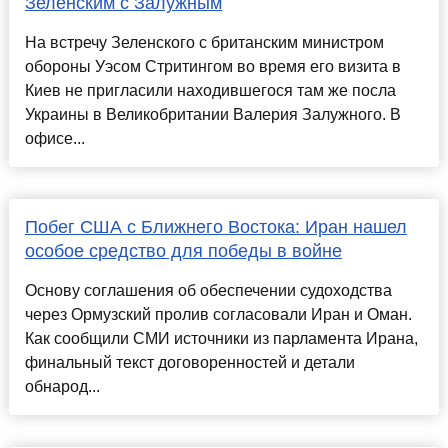
Зеленским с Залужным
На встречу Зеленского с британским министром
обороны Уэсом Стритингом во время его визита в
Киев не пригласили находившегося там же посла
Украины в Великобритании Валерия Залужного. В
офисе...
Побег США с Ближнего Востока: Иран нашел
особое средство для победы в войне
Основу соглашения об обеспечении судоходства
через Ормузский пролив согласовали Иран и Оман.
Как сообщили СМИ источники из парламента Ирана,
финальный текст договоренностей и детали
обнарод...