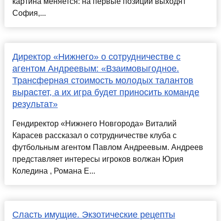
картина меняется: на первые позиции выходят
София,...
Директор «Нижнего» о сотрудничестве с
агентом Андреевым: «Взаимовыгодное.
Трансферная стоимость молодых талантов
вырастет, а их игра будет приносить команде
результат»
Гендиректор «Нижнего Новгорода» Виталий
Карасев рассказал о сотрудничестве клуба с
футбольным агентом Павлом Андреевым. Андреев
представляет интересы игроков волжан Юрия
Коледина , Романа Е...
Сласть имущие. Экзотические рецепты