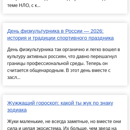
теме НЛО, с к...
День физкультурника в России — 2026:
история и традиции спортивного праздника
День физкультурника так органично и легко вошел в
культуру активных россиян, что давно перешагнул
границы профессиональной среды. Теперь он
считается общенародным. В этот день вместе с
засл...
Жужжащий гороскоп: какой ты жук по знаку
зодиака
Жуки маленькие, не всегда заметные, но вместе они
сила и целая экосистема. Их больше, чем звезд на