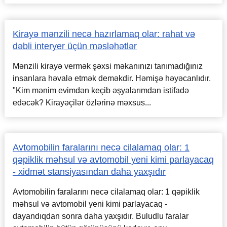
Kirayə mənzili necə hazırlamaq olar: rahat və
dəbli interyer üçün məsləhətlər
Mənzili kirayə vermək şəxsi məkanınızı tanımadığınız
insanlara həvalə etmək deməkdir. Həmişə həyəcanlıdır.
"Kim mənim evimdən keçib əşyalarımdan istifadə
edəcək? Kirayəçilər özlərinə məxsus...
Avtomobilin faralarını necə cilalamaq olar: 1
qəpiklik məhsul və avtomobil yeni kimi parlayacaq
- xidmət stansiyasından daha yaxşıdır
Avtomobilin faralarını necə cilalamaq olar: 1 qəpiklik
məhsul və avtomobil yeni kimi parlayacaq -
dayandıqdan sonra daha yaxşıdır. Buludlu faralar