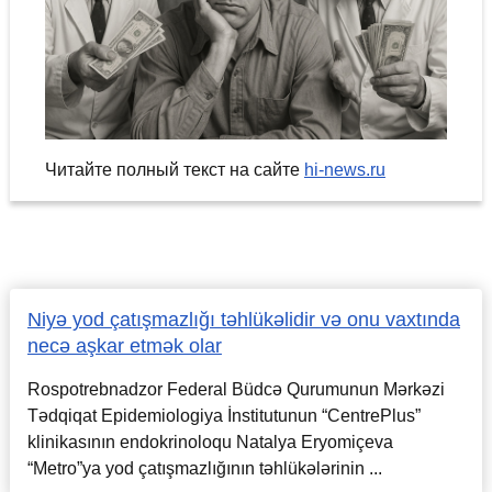
Читайте полный текст на сайте
hi-news.ru
Niyə yod çatışmazlığı təhlükəlidir və onu vaxtında
necə aşkar etmək olar
Rospotrebnadzor Federal Büdcə Qurumunun Mərkəzi
Tədqiqat Epidemiologiya İnstitutunun “CentrePlus”
klinikasının endokrinoloqu Natalya Eryomiçeva
“Metro”ya yod çatışmazlığının təhlükələrinin ...