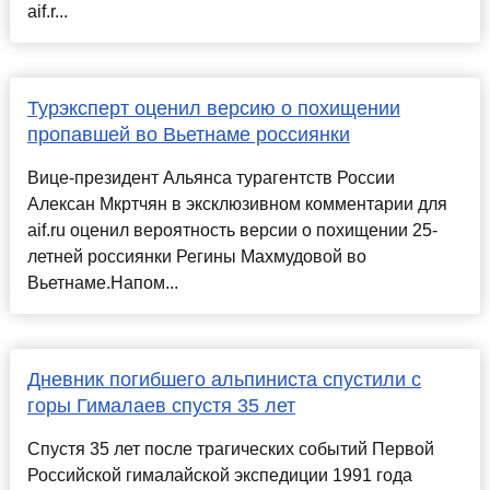
aif.r...
Турэксперт оценил версию о похищении
пропавшей во Вьетнаме россиянки
Вице-президент Альянса турагентств России
Алексан Мкртчян в эксклюзивном комментарии для
aif.ru оценил вероятность версии о похищении 25-
летней россиянки Регины Махмудовой во
Вьетнаме.Напом...
Дневник погибшего альпиниста спустили с
горы Гималаев спустя 35 лет
Спустя 35 лет после трагических событий Первой
Российской гималайской экспедиции 1991 года