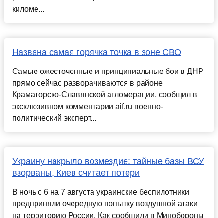
киломе...
Названа самая горячка точка в зоне СВО
Самые ожесточенные и принципиальные бои в ДНР
прямо сейчас разворачиваются в районе
Краматорско-Славянской агломерации, сообщил в
эксклюзивном комментарии aif.ru военно-
политический эксперт...
Украину накрыло возмездие: тайные базы ВСУ
взорваны, Киев считает потери
В ночь с 6 на 7 августа украинские беспилотники
предприняли очередную попытку воздушной атаки
на территорию России. Как сообщили в Минобороны