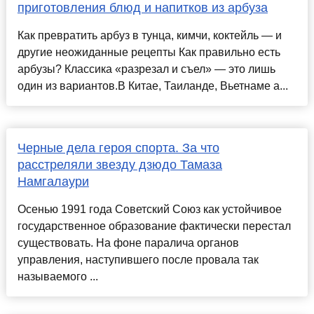
приготовления блюд и напитков из арбуза
Как превратить арбуз в тунца, кимчи, коктейль — и
другие неожиданные рецепты Как правильно есть
арбузы? Классика «разрезал и съел» — это лишь
один из вариантов.В Китае, Таиланде, Вьетнаме а...
Черные дела героя спорта. За что
расстреляли звезду дзюдо Тамаза
Намгалаури
Осенью 1991 года Советский Союз как устойчивое
государственное образование фактически перестал
существовать. На фоне паралича органов
управления, наступившего после провала так
называемого ...