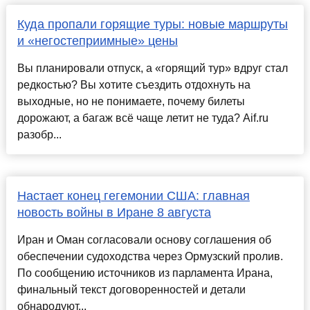
Куда пропали горящие туры: новые маршруты
и «негостеприимные» цены
Вы планировали отпуск, а «горящий тур» вдруг стал
редкостью? Вы хотите съездить отдохнуть на
выходные, но не понимаете, почему билеты
дорожают, а багаж всё чаще летит не туда? Aif.ru
разобр...
Настает конец гегемонии США: главная
новость войны в Иране 8 августа
Иран и Оман согласовали основу соглашения об
обеспечении судоходства через Ормузский пролив.
По сообщению источников из парламента Ирана,
финальный текст договоренностей и детали
обнародуют...