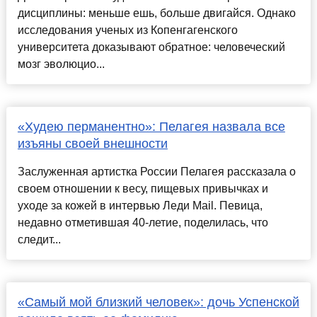
дисциплины: меньше ешь, больше двигайся. Однако
исследования ученых из Копенгагенского
университета доказывают обратное: человеческий
мозг эволюцио...
«Худею перманентно»: Пелагея назвала все
изъяны своей внешности
Заслуженная артистка России Пелагея рассказала о
своем отношении к весу, пищевых привычках и
уходе за кожей в интервью Леди Mail. Певица,
недавно отметившая 40-летие, поделилась, что
следит...
«Самый мой близкий человек»: дочь Успенской