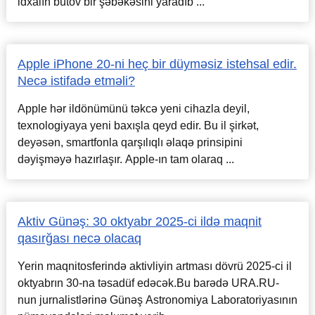
idxalın bütöv bir şəbəkəsini yaradıb ...
Apple iPhone 20-ni heç bir düyməsiz istehsal edir.
Necə istifadə etməli?
Apple hər ildönümünü təkcə yeni cihazla deyil,
texnologiyaya yeni baxışla qeyd edir. Bu il şirkət,
deyəsən, smartfonla qarşılıqlı əlaqə prinsipini
dəyişməyə hazırlaşır. Apple-ın tam olaraq ...
Aktiv Günəş: 30 oktyabr 2025-ci ildə maqnit
qasırğası necə olacaq
Yerin maqnitosferində aktivliyin artması dövrü 2025-ci il
oktyabrın 30-na təsadüf edəcək.Bu barədə URA.RU-
nun jurnalistlərinə Günəş Astronomiya Laboratoriyasının