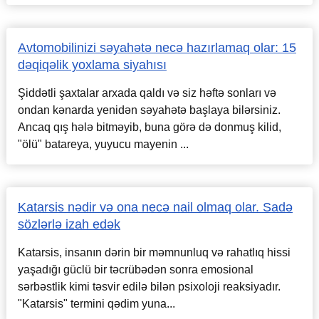
Avtomobilinizi səyahətə necə hazırlamaq olar: 15
dəqiqəlik yoxlama siyahısı
Şiddətli şaxtalar arxada qaldı və siz həftə sonları və
ondan kənarda yenidən səyahətə başlaya bilərsiniz.
Ancaq qış hələ bitməyib, buna görə də donmuş kilid,
"ölü" batareya, yuyucu mayenin ...
Katarsis nədir və ona necə nail olmaq olar. Sadə
sözlərlə izah edək
Katarsis, insanın dərin bir məmnunluq və rahatlıq hissi
yaşadığı güclü bir təcrübədən sonra emosional
sərbəstlik kimi təsvir edilə bilən psixoloji reaksiyadır.
"Katarsis" termini qədim yuna...