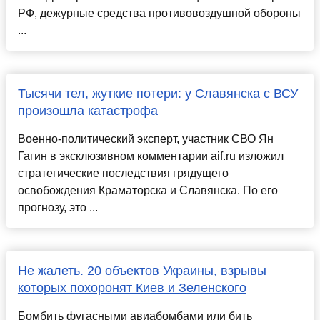
РФ, дежурные средства противовоздушной обороны
...
Тысячи тел, жуткие потери: у Славянска с ВСУ
произошла катастрофа
Военно-политический эксперт, участник СВО Ян
Гагин в эксклюзивном комментарии aif.ru изложил
стратегические последствия грядущего
освобождения Краматорска и Славянска. По его
прогнозу, это ...
Не жалеть. 20 объектов Украины, взрывы
которых похоронят Киев и Зеленского
Бомбить фугасными авиабомбами или бить