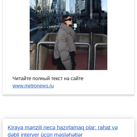
Читайте полный текст на сайте
www.metronews.ru
Kirayə mənzili necə hazırlamaq olar: rahat və
dəbli interyer üçün məsləhətlər