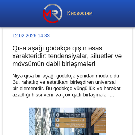
К новостям
12.02.2026 14:33
Qısa aşağı gödəkçə qışın əsas
xarakteridir: tendensiyalar, siluetlər və
mövsümün dəbli birləşmələri
Niyə qısa bir aşağı gödəkçə yenidən moda oldu
Bu, rahatlıq və estetikanı birləşdirən universal
bir elementdir. Bu gödəkçə yüngüllük və hərəkət
azadlığı hissi verir və çox qatlı birləşmələr ...