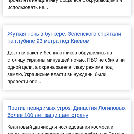
проявлять инициативу, общаться с окружающими и
использовать не...
Жуткая ночь в бункере. Зеленского спрятали
на глубине 93 метра под Киевом
Десятки ракет и беспилотников обрушились на
столицу Украины минувшей ночью. ПВО не сбила ни
одной цели, а охрана завела главу режима под
землю. Украинские власти вынуждены были
провести опе...
Против невидимых угроз. Династия Логиновых
более 100 лет защищает страну
Квантовый датчик для исследования космоса и