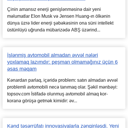
Çinin amansız enerji genişlənməsinə dair yeni
məlumatlar Elon Musk və Jensen Huang-ın ölkənin
dünya üzrə lider enerji şəbəkəsinin ona süni intellekt
üstünlüyü uğrunda mübarizədə ABŞ üzərind...
İşlənmiş avtomobil almadan əvvəl nələri
yoxlamaq lazımdır: peşman olmamağınız üçün 6
əsas məqam
Kənardan parlaq, içəridə problem: satın almadan əvvəl
problemli avtomobili necə tanımaq olar. Şəkil mənbəyi:
topsov.com İstifadə olunmuş avtomobil almaq kor-
koranə görüşə getmək kimidir: əv...
Kənd təsərrüfatı innovasiyalarla zənginləşdi. Yeni