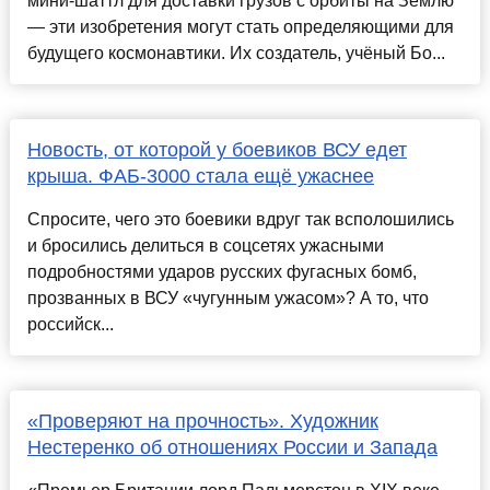
мини-шаттл для доставки грузов с орбиты на Землю
— эти изобретения могут стать определяющим­и для
будущего космонавтики. Их создател­ь, учёный Бо...
Новость, от которой у боевиков ВСУ едет
крыша. ФАБ-3000 стала ещё ужаснее
Спросите, чего это боевики вдруг так всполошились
и бросились делиться в соцсетях ужасными
подробностями ударов русских фугасных бомб,
прозванных в ВСУ «чугунным ужасом»? А то, что
российск...
«Проверяют на прочность». Художник
Нестеренко об отношениях России и Запада