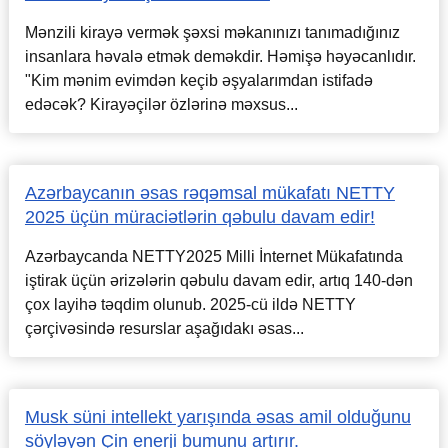
Mənzili kirayə vermək şəxsi məkanınızı tanımadığınız
insanlara həvalə etmək deməkdir. Həmişə həyəcanlıdır.
"Kim mənim evimdən keçib əşyalarımdan istifadə
edəcək? Kirayəçilər özlərinə məxsus...
Azərbaycanın əsas rəqəmsal mükafatı NETTY
2025 üçün müraciətlərin qəbulu davam edir!
Azərbaycanda NETTY2025 Milli İnternet Mükafatında
iştirak üçün ərizələrin qəbulu davam edir, artıq 140-dən
çox layihə təqdim olunub. 2025-cü ildə NETTY
çərçivəsində resurslar aşağıdakı əsas...
Musk süni intellekt yarışında əsas amil olduğunu
söyləyən Çin enerji bumunu artırır.