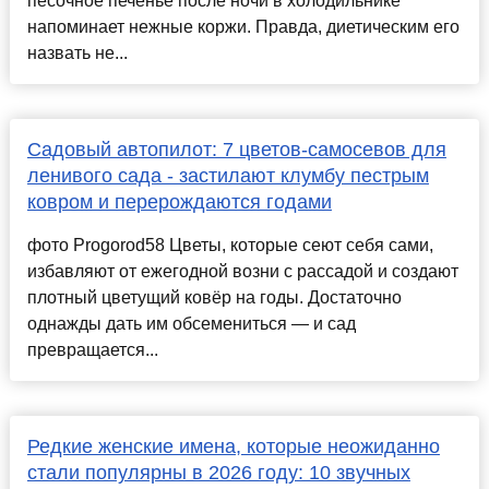
песочное печенье после ночи в холодильнике
напоминает нежные коржи. Правда, диетическим его
назвать не...
Садовый автопилот: 7 цветов-самосевов для
ленивого сада - застилают клумбу пестрым
ковром и перерождаются годами
фото Progorod58 Цветы, которые сеют себя сами,
избавляют от ежегодной возни с рассадой и создают
плотный цветущий ковёр на годы. Достаточно
однажды дать им обсемениться — и сад
превращается...
Редкие женские имена, которые неожиданно
стали популярны в 2026 году: 10 звучных