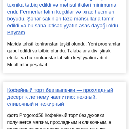
texnika tətbiq edildi və məhsul itkiləri minimuma
endi. Fermerlər təlim keçdilər və ixrac həcmləri
böyüdü. Şəhər sakinləri təzə məhsullarla təmin
edildi və bu sahə iqtisadiyyatın əsas dayağı oldu.
Bayram
Martda təhsil konfransları təşkil olundu. Yeni proqramlar
qəbul edildi və tətbiq olundu. Tələbələr aktiv iştirak
etdilər və bu konfranslar təhsilin keyfiyyətini artırdı.
Müəllimlər peşəkarl...
Кофейный торт без выпечки — прохладный
десерт к летнему чаепитию: нежный,
сливочный и нежирный
фото Progorod58 Кофейный торт без духовки
получается мягким, прохладным и сливочным, а