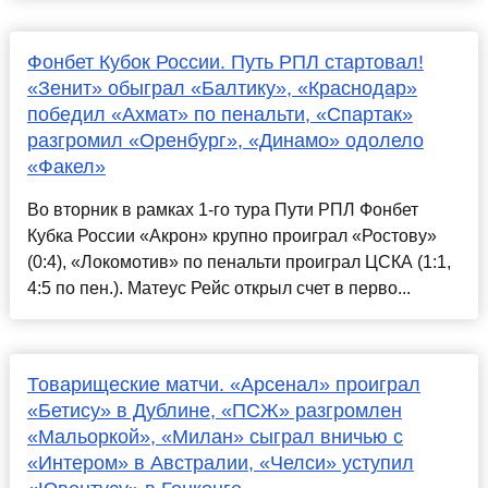
Фонбет Кубок России. Путь РПЛ стартовал!
«Зенит» обыграл «Балтику», «Краснодар»
победил «Ахмат» по пенальти, «Спартак»
разгромил «Оренбург», «Динамо» одолело
«Факел»
Во вторник в рамках 1-го тура Пути РПЛ Фонбет
Кубка России «Акрон» крупно проиграл «Ростову»
(0:4), «Локомотив» по пенальти проиграл ЦСКА (1:1,
4:5 по пен.). Матеус Рейс открыл счет в перво...
Товарищеские матчи. «Арсенал» проиграл
«Бетису» в Дублине, «ПСЖ» разгромлен
«Мальоркой», «Милан» сыграл вничью с
«Интером» в Австралии, «Челси» уступил