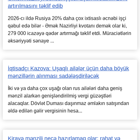
artırılmasını təklif edib
2026-cı ildə Rusiya 20% daha çox ixtisaslı əcnəbi işçi
qəbul edə bilər - Əmək Nazirliyi kvotanı demək olar ki,
279 000 icazəyə qədər artırmağı təklif etdi. Müraciətlərin
əksəriyyəti sənaye ...
İqtisadçı Kazova: Uşaqlı ailələr üçün daha böyük
mənzillərin alınması sadələşdiriləcək
İki və ya daha çox uşağı olan rus ailələri daha geniş
mənzil alarkən genişləndirilmiş vergi güzəştləri
alacaqlar. Dövlət Duması daşınmaz əmlakın satışından
əldə edilən gəlir vergisinin hesa...
Kirayə mənzili necə hazırlamaq olar: rahat və