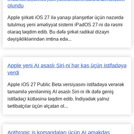
olundu
Apple şirkəti iOS 27 ilə yanaşı planşetlər üçün nəzərdə
tutulmuş yeni əməliyyat sistemi iPadOS 27-ni də rəsmi
olaraq təqdim edib. Bu dəfə şirkət radikal dizayn
dəyişikliklərindən imtina edə...
Apple yeni AI əsaslı Siri-ni hər kəs üçün istifadəyə
verdi
Apple iOS 27 Public Beta versiyasını istifadəyə verərək
tamamilə yenilənmiş AI əsaslı Siri-ni ilk dəfə geniş
istifadəçi kütləsinə təqdim edib. İndiyədək yalnız
tərtibatçılar üçün əlçatan ol...
Anthropic iş komandaları üçün AI əməkdaş