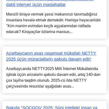
dəbli interyer üçün məsləhətlər
Mənzili kirayə vermək şəxsi məkanınızı tanımadığınız
insanlara həvalə etmək deməkdir. Həmişə həyəcanlıdır.
"Kim mənim evimdən keçib əşyalarımdan istifadə
edəcək? Kirayəçilər özlərinə məxsus...
Azərbaycanın əsas rəqəmsal mükafatı NETTY
2025 üçün müraciətlərin qəbulu davam edir!
Azərbaycanda NETTY2025 Milli İnternet Mükafatında
iştirak üçün ərizələrin qəbulu davam edir, artıq 140-dən
çox layihə təqdim olunub. 2025-cü ildə NETTY
çərçivəsində resurslar aşağıdakı əsas...
Bakıda “SOCGOV 2025: Süni intellekt insan və