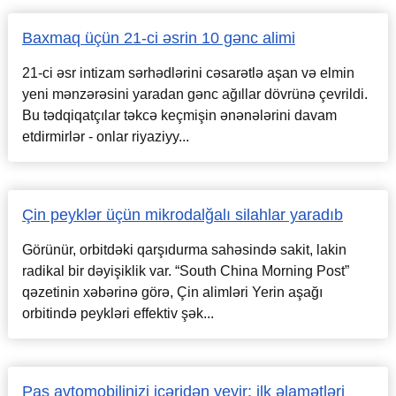
Baxmaq üçün 21-ci əsrin 10 gənc alimi
21-ci əsr intizam sərhədlərini cəsarətlə aşan və elmin
yeni mənzərəsini yaradan gənc ağıllar dövrünə çevrildi.
Bu tədqiqatçılar təkcə keçmişin ənənələrini davam
etdirmirlər - onlar riyaziyy...
Çin peyklər üçün mikrodalğalı silahlar yaradıb
Görünür, orbitdəki qarşıdurma sahəsində sakit, lakin
radikal bir dəyişiklik var. “South China Morning Post”
qəzetinin xəbərinə görə, Çin alimləri Yerin aşağı
orbitində peykləri effektiv şək...
Pas avtomobilinizi içəridən yeyir: ilk əlamətləri