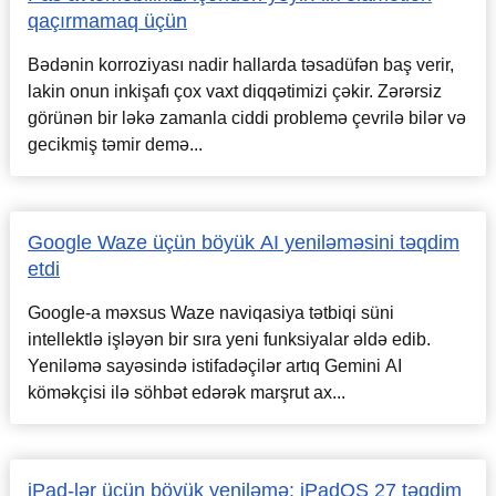
qaçırmamaq üçün
Bədənin korroziyası nadir hallarda təsadüfən baş verir,
lakin onun inkişafı çox vaxt diqqətimizi çəkir. Zərərsiz
görünən bir ləkə zamanla ciddi problemə çevrilə bilər və
gecikmiş təmir demə...
Google Waze üçün böyük AI yeniləməsini təqdim
etdi
Google-a məxsus Waze naviqasiya tətbiqi süni
intellektlə işləyən bir sıra yeni funksiyalar əldə edib.
Yeniləmə sayəsində istifadəçilər artıq Gemini AI
köməkçisi ilə söhbət edərək marşrut ax...
iPad-lər üçün böyük yeniləmə: iPadOS 27 təqdim