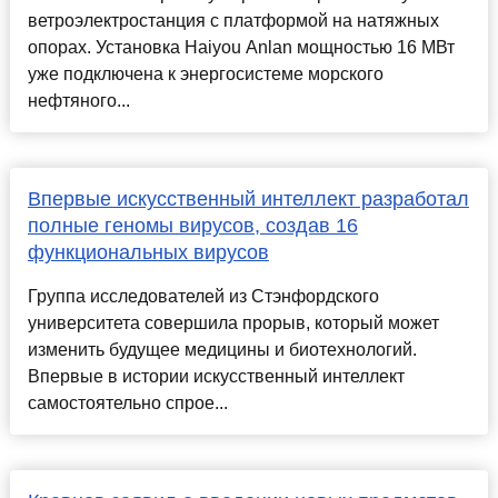
ветроэлектростанция с платформой на натяжных
опорах. Установка Haiyou Anlan мощностью 16 МВт
уже подключена к энергосистеме морского
нефтяного...
Впервые искусственный интеллект разработал
полные геномы вирусов, создав 16
функциональных вирусов
Группа исследователей из Стэнфордского
университета совершила прорыв, который может
изменить будущее медицины и биотехнологий.
Впервые в истории искусственный интеллект
самостоятельно спрое...