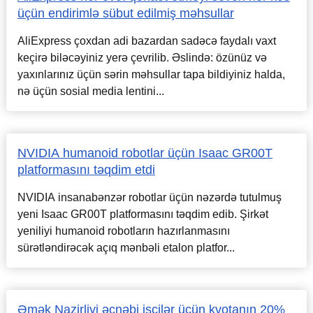
üçün endirimlə sübut edilmiş məhsullar
AliExpress çoxdan adi bazardan sadəcə faydalı vaxt
keçirə biləcəyiniz yerə çevrilib. Əslində: özünüz və
yaxınlarınız üçün sərin məhsullar tapa bildiyiniz halda,
nə üçün sosial media lentini...
NVIDIA humanoid robotlar üçün Isaac GR00T
platformasını təqdim etdi
NVIDIA insanabənzər robotlar üçün nəzərdə tutulmuş
yeni Isaac GR00T platformasını təqdim edib. Şirkət
yeniliyi humanoid robotların hazırlanmasını
sürətləndirəcək açıq mənbəli etalon platfor...
Əmək Nazirliyi əcnəbi işçilər üçün kvotanın 20%