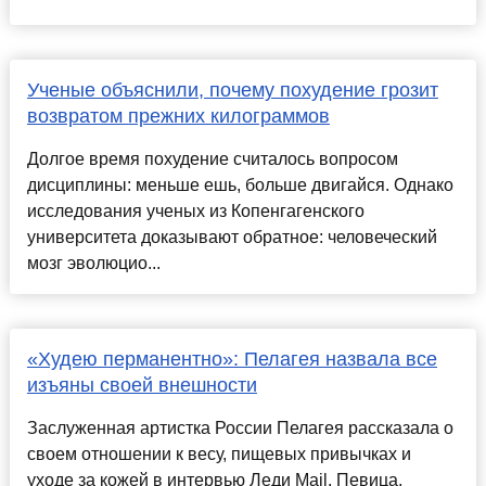
Ученые объяснили, почему похудение грозит
возвратом прежних килограммов
Долгое время похудение считалось вопросом
дисциплины: меньше ешь, больше двигайся. Однако
исследования ученых из Копенгагенского
университета доказывают обратное: человеческий
мозг эволюцио...
«Худею перманентно»: Пелагея назвала все
изъяны своей внешности
Заслуженная артистка России Пелагея рассказала о
своем отношении к весу, пищевых привычках и
уходе за кожей в интервью Леди Mail. Певица,