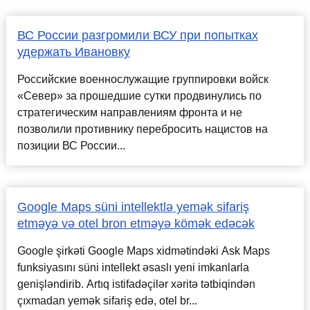
ВС России разгромили ВСУ при попытках
удержать Ивановку
Российские военнослужащие группировки войск
«Север» за прошедшие сутки продвинулись по
стратегическим направлениям фронта и не
позволили противнику перебросить нацистов на
позиции ВС России...
Google Maps süni intellektlə yemək sifariş
etməyə və otel bron etməyə kömək edəcək
Google şirkəti Google Maps xidmətindəki Ask Maps
funksiyasını süni intellekt əsaslı yeni imkanlarla
genişləndirib. Artıq istifadəçilər xəritə tətbiqindən
çıxmadan yemək sifariş edə, otel br...