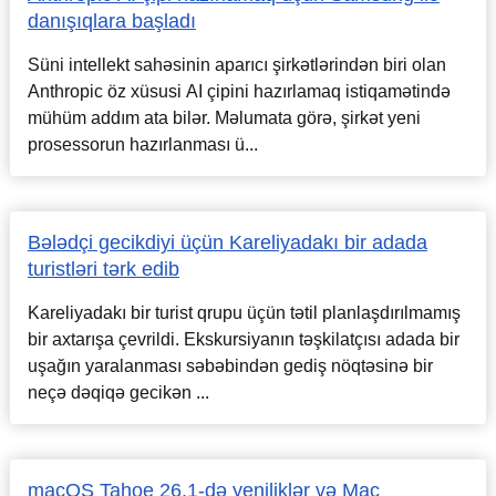
danışıqlara başladı
Süni intellekt sahəsinin aparıcı şirkətlərindən biri olan
Anthropic öz xüsusi AI çipini hazırlamaq istiqamətində
mühüm addım ata bilər. Məlumata görə, şirkət yeni
prosessorun hazırlanması ü...
Bələdçi gecikdiyi üçün Kareliyadakı bir adada
turistləri tərk edib
Kareliyadakı bir turist qrupu üçün tətil planlaşdırılmamış
bir axtarışa çevrildi. Ekskursiyanın təşkilatçısı adada bir
uşağın yaralanması səbəbindən gediş nöqtəsinə bir
neçə dəqiqə gecikən ...
macOS Tahoe 26.1-də yeniliklər və Mac