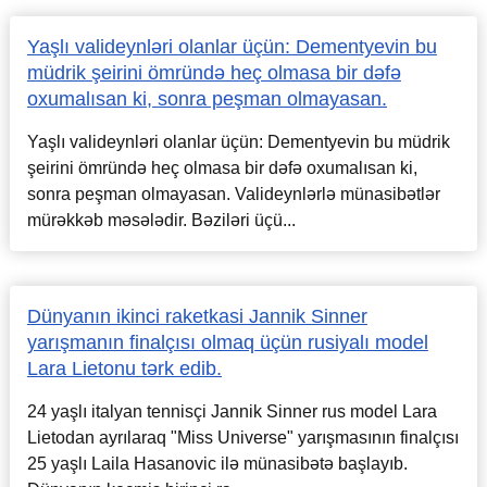
Yaşlı valideynləri olanlar üçün: Dementyevin bu
müdrik şeirini ömründə heç olmasa bir dəfə
oxumalısan ki, sonra peşman olmayasan.
Yaşlı valideynləri olanlar üçün: Dementyevin bu müdrik
şeirini ömründə heç olmasa bir dəfə oxumalısan ki,
sonra peşman olmayasan. Valideynlərlə münasibətlər
mürəkkəb məsələdir. Bəziləri üçü...
Dünyanın ikinci raketkasi Jannik Sinner
yarışmanın finalçısı olmaq üçün rusiyalı model
Lara Lietonu tərk edib.
24 yaşlı italyan tennisçi Jannik Sinner rus model Lara
Lietodan ayrılaraq "Miss Universe" yarışmasının finalçısı
25 yaşlı Laila Hasanovic ilə münasibətə başlayıb.