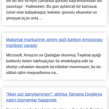
İlin ən sirli və eyni zamanda qorxulu bayramlarından biri
yaxınlaşır - Halloween. Bu gün əyləncəli bir karnaval,
üzləri olan balqabaqlar, kəllələr, qorxulu əfsanələr və
şirniyyat üçün ovla ...
Məlumat mərkəzinin artımı gizli karbon emissiyası
mənbəyi yaradır
Microsoft, Amazon və Qadağan olunmuş Təşkilat aşağı
karbonlu beton istehsalçıları ilə əməkdaşlıq edir və
ekoloji cəhətdən davamlı təcrübələri mənimsəyir, bu da
iddialı iqlim məqsədlərinə na...
"Mən sizi qarşılamıram": aktrisa Tatyana Dogileva
xarici bayramlar haqqında