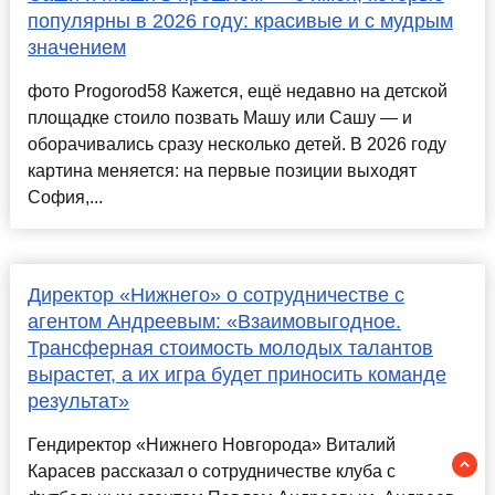
популярны в 2026 году: красивые и с мудрым
значением
фото Progorod58 Кажется, ещё недавно на детской
площадке стоило позвать Машу или Сашу — и
оборачивались сразу несколько детей. В 2026 году
картина меняется: на первые позиции выходят
София,...
Директор «Нижнего» о сотрудничестве с
агентом Андреевым: «Взаимовыгодное.
Трансферная стоимость молодых талантов
вырастет, а их игра будет приносить команде
результат»
Гендиректор «Нижнего Новгорода» Виталий
Карасев рассказал о сотрудничестве клуба с