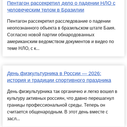
Пентагон рассекретил дело о падении НЛО с
человеческим телом в Бразилии
Пентагон рассекретил расследование о падении
неопознанного объекта в бразильском штате Баия.
Согласно новой партии обнародованных
американским ведомством документов и видео по
теме НЛО, с к...
День физкультурника в России — 2026:
история и традиции спортивного праздника
День физкультурника так органично и легко вошел в
культуру активных россиян, что давно перешагнул
границы профессиональной среды. Теперь он
считается общенародным. В этот день вместе с
засл...