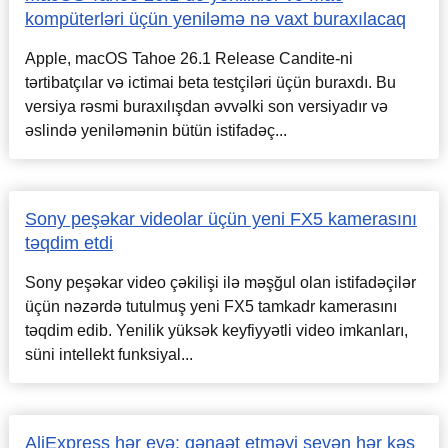
kompüterləri üçün yeniləmə nə vaxt buraxılacaq
Apple, macOS Tahoe 26.1 Release Candite-ni
tərtibatçılar və ictimai beta testçiləri üçün buraxdı. Bu
versiya rəsmi buraxılışdan əvvəlki son versiyadır və
əslində yeniləmənin bütün istifadəç...
Sony peşəkar videolar üçün yeni FX5 kamerasını
təqdim etdi
Sony peşəkar video çəkilişi ilə məşğul olan istifadəçilər
üçün nəzərdə tutulmuş yeni FX5 tamkadr kamerasını
təqdim edib. Yenilik yüksək keyfiyyətli video imkanları,
süni intellekt funksiyal...
AliExpress hər evə: qənaət etməyi sevən hər kəs