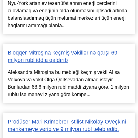
Nyu-York artan ev təsərrüfatlarının enerji xərclərini
cilovlamaq və enerjinin əldə olunmasını iqtisadi artımla
balanslaşdırmaq üçün məlumat mərkəzləri üçün enerji
haqlarını artırmağı planla...
Bloqqer Mitroşina keçmiş vəkillərinə qarşı 69
milyon rubl iddia qaldırıb
Aleksandra Mitroşina bu məbləği keçmiş vəkil Alisa
Volxova və vəkil Olqa Qoltsevadan almaq istəyir.
Bunlardan 68,6 milyon rubl maddi ziyana görə, 1 milyon
rublu isə mənəvi ziyana görə kompe...
Prodüser Mari Krimebreri stilist Nikolay Oveçkini
məhkəməyə verib və 9 milyon rubl tələb edib.