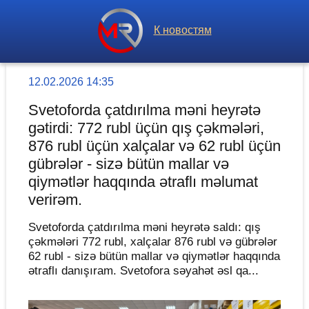
К новостям
12.02.2026 14:35
Svetoforda çatdırılma məni heyrətə
gətirdi: 772 rubl üçün qış çəkmələri,
876 rubl üçün xalçalar və 62 rubl üçün
gübrələr - sizə bütün mallar və
qiymətlər haqqında ətraflı məlumat
verirəm.
Svetoforda çatdırılma məni heyrətə saldı: qış
çəkmələri 772 rubl, xalçalar 876 rubl və gübrələr
62 rubl - sizə bütün mallar və qiymətlər haqqında
ətraflı danışıram. Svetofora səyahət əsl qa...