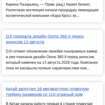
Карина Лазарьянц. — Прим. ред.) теряет бизнес.
Налоговая инспекция начала процедуру ликвидации
косметической компании «Кара Кросс ко...
DJI показала дизайн Osmo 360 II перед
анонсом 13 августа
DJI готовит обновление линейки панорамных камер
и уже показала дизайн Osmo 360 II перед анонсом,
который намечен на 13 августа 2026 года. Компания
пока не раскрыла полные характеристики нов...
Китай запустил 16-мегаваттную плавучую
турбину размером со 110-этажный дом
В Китае начала работу первая в стране плавучая