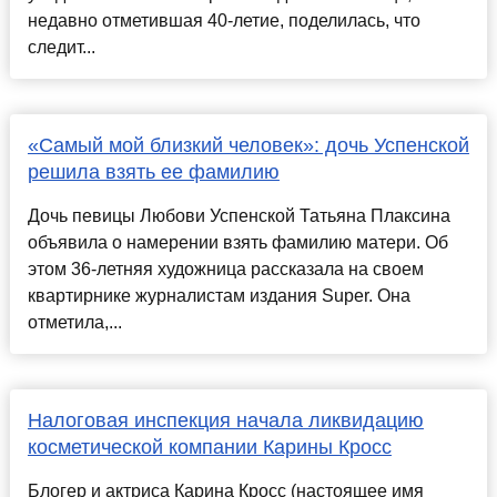
недавно отметившая 40-летие, поделилась, что
следит...
«Самый мой близкий человек»: дочь Успенской
решила взять ее фамилию
Дочь певицы Любови Успенской Татьяна Плаксина
объявила о намерении взять фамилию матери. Об
этом 36-летняя художница рассказала на своем
квартирнике журналистам издания Super. Она
отметила,...
Налоговая инспекция начала ликвидацию
косметической компании Карины Кросс
Блогер и актриса Карина Кросс (настоящее имя