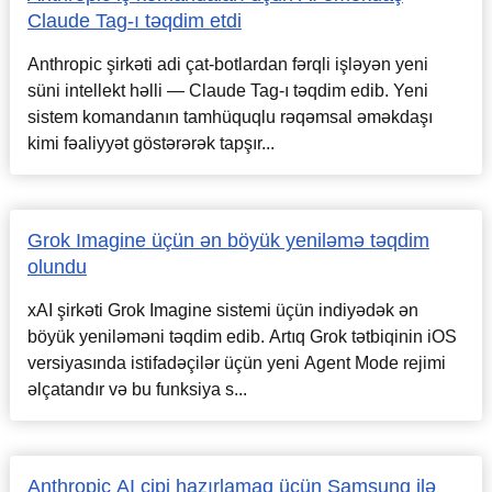
Claude Tag-ı təqdim etdi
Anthropic şirkəti adi çat-botlardan fərqli işləyən yeni
süni intellekt həlli — Claude Tag-ı təqdim edib. Yeni
sistem komandanın tamhüquqlu rəqəmsal əməkdaşı
kimi fəaliyyət göstərərək tapşır...
Grok Imagine üçün ən böyük yeniləmə təqdim
olundu
xAI şirkəti Grok Imagine sistemi üçün indiyədək ən
böyük yeniləməni təqdim edib. Artıq Grok tətbiqinin iOS
versiyasında istifadəçilər üçün yeni Agent Mode rejimi
əlçatandır və bu funksiya s...
Anthropic AI çipi hazırlamaq üçün Samsung ilə