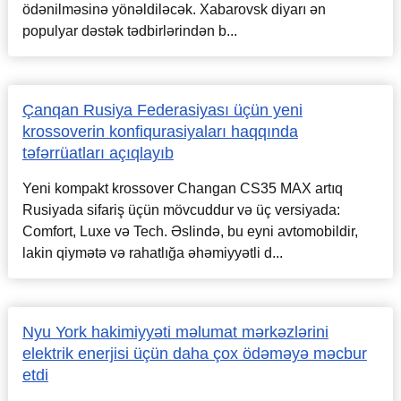
ödənilməsinə yönəldiləcək. Xabarovsk diyarı ən
populyar dəstək tədbirlərindən b...
Çanqan Rusiya Federasiyası üçün yeni
krossoverin konfiqurasiyaları haqqında
təfərrüatları açıqlayıb
Yeni kompakt krossover Changan CS35 MAX artıq
Rusiyada sifariş üçün mövcuddur və üç versiyada:
Comfort, Luxe və Tech. Əslində, bu eyni avtomobildir,
lakin qiymətə və rahatlığa əhəmiyyətli d...
Nyu York hakimiyyəti məlumat mərkəzlərini
elektrik enerjisi üçün daha çox ödəməyə məcbur
etdi