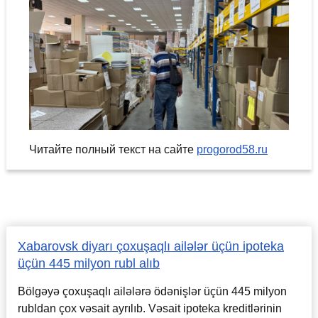
Читайте полный текст на сайте
progorod58.ru
Xabarovsk diyarı çoxuşaqlı ailələr üçün ipoteka
üçün 445 milyon rubl alıb
Bölgəyə çoxuşaqlı ailələrə ödənişlər üçün 445 milyon
rubldan çox vəsait ayrılıb. Vəsait ipoteka kreditlərinin