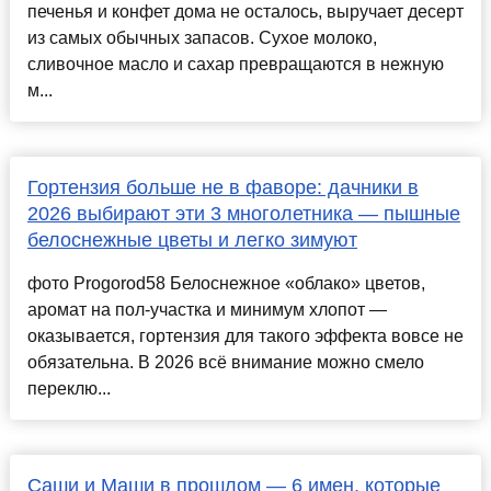
печенья и конфет дома не осталось, выручает десерт
из самых обычных запасов. Сухое молоко,
сливочное масло и сахар превращаются в нежную
м...
Гортензия больше не в фаворе: дачники в
2026 выбирают эти 3 многолетника — пышные
белоснежные цветы и легко зимуют
фото Progorod58 Белоснежное «облако» цветов,
аромат на пол-участка и минимум хлопот —
оказывается, гортензия для такого эффекта вовсе не
обязательна. В 2026 всё внимание можно смело
переклю...
Саши и Маши в прошлом — 6 имен, которые