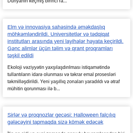
Dünyanın keçmiş birinci ra...
Elm və innovasiya sahəsində əməkdaşlıq
möhkəmləndirildi. Universitetlər və tədqiqat
institutları arasında yeni layihələr həyata keçirildi.
Gənc alimlər üçün təlim və qrant proqramları
təşkil edildi
Ekoloji vəziyyətin yaxşılaşdırılması istiqamətində
tullantıların idarə olunması və təkrar emal prosesləri
təkmilləşdirildi. Yeni yaşıllıq zonaları yaradıldı və ətraf
mühitin qorunması ilə b...
Sirlər və proqnozlar gecəsi: Halloween falçılıq
gələcəyini tapmaqda sizə kömək edəcək