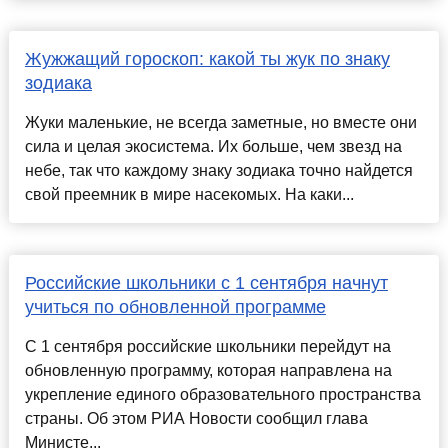
Жужжащий гороскоп: какой ты жук по знаку
зодиака
Жуки маленькие, не всегда заметные, но вместе они
сила и целая экосистема. Их больше, чем звезд на
небе, так что каждому знаку зодиака точно найдется
свой преемник в мире насекомых. На каки...
Российские школьники с 1 сентября начнут
учиться по обновленной программе
С 1 сентября российские школьники перейдут на
обновленную программу, которая направлена на
укрепление единого образовательного пространства
страны. Об этом РИА Новости сообщил глава
Министе...