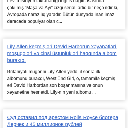
Lev Tolstoyun təkrarladığı ingilis nağılı əsasında
çəkilmiş “Maşa və Ayı” cizgi serialı artıq bir neçə ildir ki,
Avropada narazılıq yaradır. Bütün dünyada inanılmaz
dərəcədə populyar olan c...
Lily Allen keçmiş əri Devid Harborun xəyanətləri,
məşuqələri və cinsi üstünlükləri haqqında albom
buraxıb.
Britaniyalı müğənni Lily Allen yeddi il sonra ilk
albomunu buraxdı, West End Girl, o, tamamilə keçmiş
əri David Harbordan son boşanmasına və onun
xəyanətinə həsr etdi. Lily-nin yeni albomu ...
Суд оставил под арестом Rolls-Royce блогера
Лерчек и 45 миллионов рублей