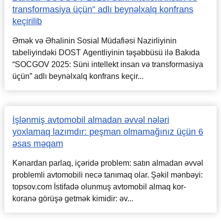
transformasiya üçün” adlı beynəlxalq konfrans
keçirilib
Əmək və Əhalinin Sosial Müdafiəsi Nazirliyinin
tabeliyindəki DOST Agentliyinin təşəbbüsü ilə Bakıda
“SOCGOV 2025: Süni intellekt insan və transformasiya
üçün” adlı beynəlxalq konfrans keçir...
İşlənmiş avtomobil almadan əvvəl nələri
yoxlamaq lazımdır: peşman olmamağınız üçün 6
əsas məqam
Kənardan parlaq, içəridə problem: satın almadan əvvəl
problemli avtomobili necə tanımaq olar. Şəkil mənbəyi:
topsov.com İstifadə olunmuş avtomobil almaq kor-
koranə görüşə getmək kimidir: əv...