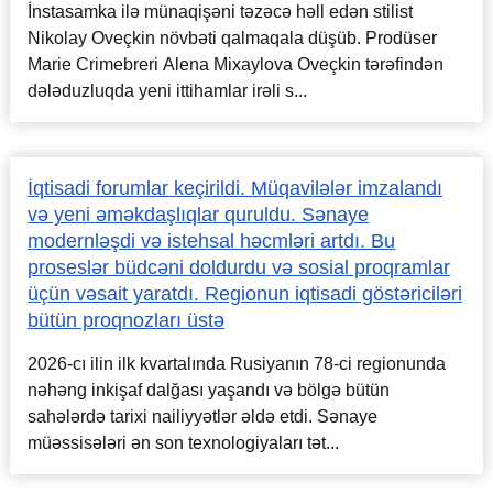
İnstasamka ilə münaqişəni təzəcə həll edən stilist
Nikolay Oveçkin növbəti qalmaqala düşüb. Prodüser
Marie Crimebreri Alena Mixaylova Oveçkin tərəfindən
dələduzluqda yeni ittihamlar irəli s...
İqtisadi forumlar keçirildi. Müqavilələr imzalandı
və yeni əməkdaşlıqlar quruldu. Sənaye
modernləşdi və istehsal həcmləri artdı. Bu
proseslər büdcəni doldurdu və sosial proqramlar
üçün vəsait yaratdı. Regionun iqtisadi göstəriciləri
bütün proqnozları üstə
2026-cı ilin ilk kvartalında Rusiyanın 78-ci regionunda
nəhəng inkişaf dalğası yaşandı və bölgə bütün
sahələrdə tarixi nailiyyətlər əldə etdi. Sənaye
müəssisələri ən son texnologiyaları tət...