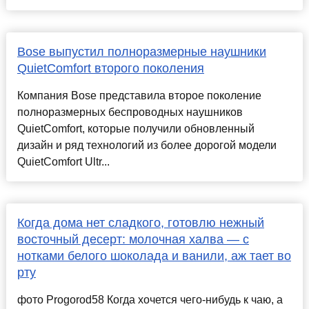
Bose выпустил полноразмерные наушники
QuietComfort второго поколения
Компания Bose представила второе поколение
полноразмерных беспроводных наушников
QuietComfort, которые получили обновленный
дизайн и ряд технологий из более дорогой модели
QuietComfort Ultr...
Когда дома нет сладкого, готовлю нежный
восточный десерт: молочная халва — с
нотками белого шоколада и ванили, аж тает во
рту
фото Progorod58 Когда хочется чего-нибудь к чаю, а