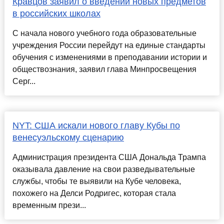
Кравцов заявил о введении новых предметов
в российских школах
С начала нового учебного года образовательные
учреждения России перейдут на единые стандарты
обучения с изменениями в преподавании истории и
обществознания, заявил глава Минпросвещения
Серг...
NYT: США искали нового главу Кубы по
венесуэльскому сценарию
Администрация президента США Дональда Трампа
оказывала давление на свои разведывательные
службы, чтобы те выявили на Кубе человека,
похожего на Делси Родригес, которая стала
временным прези...