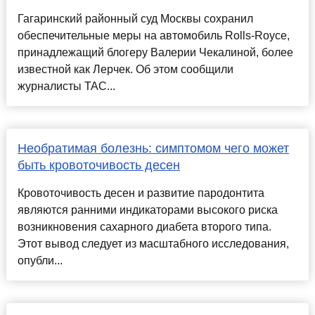
Гагаринский районный суд Москвы сохранил
обеспечительные меры на автомобиль Rolls-Royce,
принадлежащий блогеру Валерии Чекалиной, более
известной как Лерчек. Об этом сообщили
журналисты ТАС...
Необратимая болезнь: симптомом чего может
быть кровоточивость десен
Кровоточивость десен и развитие пародонтита
являются ранними индикаторами высокого риска
возникновения сахарного диабета второго типа.
Этот вывод следует из масштабного исследования,
опубли...