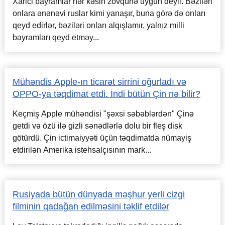
Xarici bayramlar hər kəsin zövqünə uyğun deyil. Bəziləri
onlara ənənəvi ruslar kimi yanaşır, buna görə də onları
qeyd edirlər, bəziləri onları alqışlamır, yalnız milli
bayramları qeyd etməy...
Mühəndis Apple-ın ticarət sirrini oğurladı və
OPPO-ya təqdimat etdi. İndi bütün Çin nə bilir?
Keçmiş Apple mühəndisi "şəxsi səbəblərdən" Çinə
getdi və özü ilə gizli sənədlərlə dolu bir fleş disk
götürdü. Çin ictimaiyyəti üçün təqdimatda nümayiş
etdirilən Amerika istehsalçısının mark...
Rusiyada bütün dünyada məşhur yerli cizgi
filminin qadağan edilməsini təklif etdilər