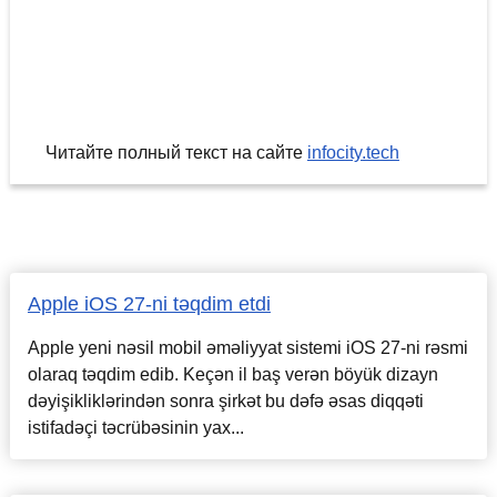
Читайте полный текст на сайте
infocity.tech
Apple iOS 27-ni təqdim etdi
Apple yeni nəsil mobil əməliyyat sistemi iOS 27-ni rəsmi
olaraq təqdim edib. Keçən il baş verən böyük dizayn
dəyişikliklərindən sonra şirkət bu dəfə əsas diqqəti
istifadəçi təcrübəsinin yax...