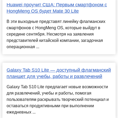
Huawei проучит США: Первым смартфоном с
HongMeng OS будет Mate 30 Lite
В эти выходные представят линейку флагманских
смартфонов с HongMeng OS, которые выйдут в
середине сентября. Несмотря на заявления
представителей китайской компании, загадочная
операционная ...
Galaxy Tab S10 Lite — доступный флагманский
планшет для учебы, работы и развлечений
Galaxy Tab S10 Lite предлагает новые возможности
для развлечений, учебы и работы, помогая
пользователям раскрывать творческий потенциал и
оставаться продуктивными при выполнении
ежедневных ...