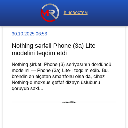
К новостям
30.10.2025 06:53
Nothing sərfəli Phone (3a) Lite
modelini təqdim etdi
Nothing şirkəti Phone (3) seriyasının dördüncü
modelini — Phone (3a) Lite-ı təqdim edib. Bu,
brendin ən əlçatan smartfonu olsa da, cihaz
Nothing-ə məxsus şəffaf dizayn üslubunu
qoruyub saxl...