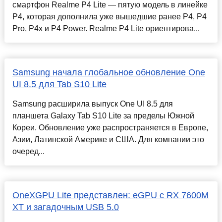
смартфон Realme P4 Lite — пятую модель в линейке
P4, которая дополнила уже вышедшие ранее P4, P4
Pro, P4x и P4 Power. Realme P4 Lite ориентирова...
Samsung начала глобальное обновление One
UI 8.5 для Tab S10 Lite
Samsung расширила выпуск One UI 8.5 для
планшета Galaxy Tab S10 Lite за пределы Южной
Кореи. Обновление уже распространяется в Европе,
Азии, Латинской Америке и США. Для компании это
очеред...
OneXGPU Lite представлен: eGPU с RX 7600M
XT и загадочным USB 5.0