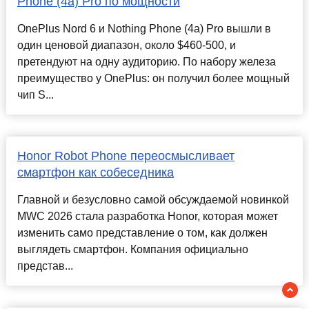
Phone (4a) Pro по мощности
OnePlus Nord 6 и Nothing Phone (4a) Pro вышли в
один ценовой диапазон, около $460-500, и
претендуют на одну аудиторию. По набору железа
преимущество у OnePlus: он получил более мощный
чип S...
Honor Robot Phone переосмысливает
смартфон как собеседника
Главной и безусловно самой обсуждаемой новинкой
MWC 2026 стала разработка Honor, которая может
изменить само представление о том, как должен
выглядеть смартфон. Компания официально
представ...