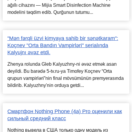
ağıllı cihazını — Mijia Smart Disinfection Machine
modelini təqdim edib. Qurğunun tutumu...
"Mən fərqli üzvi kimyaya sahib bir sənətkaram":
Koçnev "Orta Bandın Vampirləri" serialında
Kalyujnı əvəz etdi.
Zhenya rolunda Gleb Kalyuzhny-ni əvəz etmək asan
deyildi. Bu barədə 5-tv.ru-ya Timofey Koçnev “Orta
qrupun vampirləri”nin final mövsümünün premyerasında
bildirib. Kalyuzhny'nin orduya getdi...
Смартфон Nothing Phone (4a) Pro оценили как
сильный средний класс
Nothing вывела в США только одну модель из