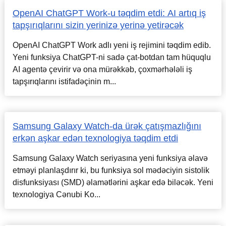
OpenAI ChatGPT Work-u təqdim etdi: AI artıq iş
tapşırıqlarını sizin yerinizə yerinə yetirəcək
OpenAI ChatGPT Work adlı yeni iş rejimini təqdim edib.
Yeni funksiya ChatGPT-ni sadə çat-botdan tam hüquqlu
AI agentə çevirir və ona mürəkkəb, çoxmərhələli iş
tapşırıqlarını istifadəçinin m...
Samsung Galaxy Watch-da ürək çatışmazlığını
erkən aşkar edən texnologiya təqdim etdi
Samsung Galaxy Watch seriyasına yeni funksiya əlavə
etməyi planlaşdırır ki, bu funksiya sol mədəciyin sistolik
disfunksiyası (SMD) əlamətlərini aşkar edə biləcək. Yeni
texnologiya Cənubi Ko...