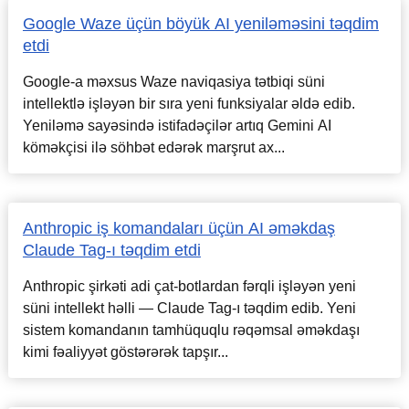
Google Waze üçün böyük AI yeniləməsini təqdim
etdi
Google-a məxsus Waze naviqasiya tətbiqi süni
intellektlə işləyən bir sıra yeni funksiyalar əldə edib.
Yeniləmə sayəsində istifadəçilər artıq Gemini AI
köməkçisi ilə söhbət edərək marşrut ax...
Anthropic iş komandaları üçün AI əməkdaş
Claude Tag-ı təqdim etdi
Anthropic şirkəti adi çat-botlardan fərqli işləyən yeni
süni intellekt həlli — Claude Tag-ı təqdim edib. Yeni
sistem komandanın tamhüquqlu rəqəmsal əməkdaşı
kimi fəaliyyət göstərərək tapşır...