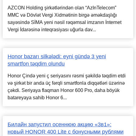
AZCON Holding şirkətlərindən olan “AzInTelecom”
MMC və Dövlət Vergi Xidmətinin birgə əməkdaşlığı
sayəsində SİMA yeni nəsil rəqəmsal imzanın İnternet
Vergi İdarəsinə inteqrasiyası uğurla dav...
Honor bazarı silkələdi: eyni gündə 3 yeni
smartfon təqdim olundu
Honor Çində yeni ç seriyasını rəsmi şəkildə təqdim etdi
və şirkət bir anda üç fərqli smartfonla diqqətləri üzərinə
çəkdi. Seriyaya flaqman Honor 600 Pro, daha böyük
batareyaya sahib Honor 6...
Билайн запустил осеннюю акцию «3в1»:
новый HONOR 400 Lite с бонусными рублями