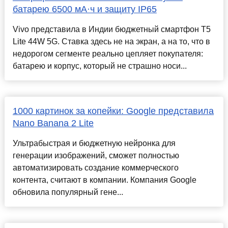
батарею 6500 мА·ч и защиту IP65
Vivo представила в Индии бюджетный смартфон T5
Lite 44W 5G. Ставка здесь не на экран, а на то, что в
недорогом сегменте реально цепляет покупателя:
батарею и корпус, который не страшно носи...
1000 картинок за копейки: Google представила
Nano Banana 2 Lite
Ультрабыстрая и бюджетную нейронка для
генерации изображений, сможет полностью
автоматизировать создание коммерческого
контента, считают в компании. Компания Google
обновила популярный гене...