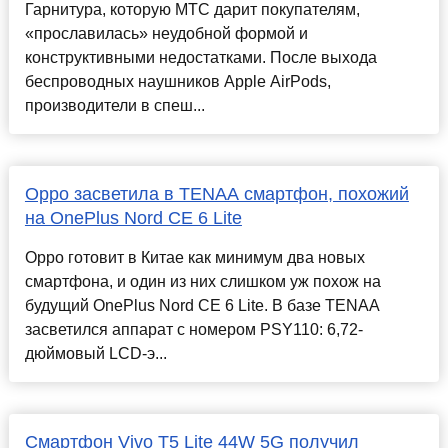
Гарнитура, которую МТС дарит покупателям,
«прославилась» неудобной формой и
конструктивными недостатками. После выхода
беспроводных наушников Apple AirPods,
производители в спеш...
Oppo засветила в TENAA смартфон, похожий
на OnePlus Nord CE 6 Lite
Oppo готовит в Китае как минимум два новых
смартфона, и один из них слишком уж похож на
будущий OnePlus Nord CE 6 Lite. В базе TENAA
засветился аппарат с номером PSY110: 6,72-
дюймовый LCD-э...
Смартфон Vivo T5 Lite 44W 5G получил