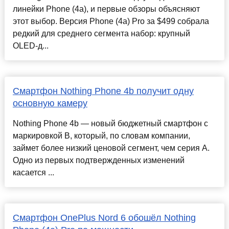
линейки Phone (4a), и первые обзоры объясняют
этот выбор. Версия Phone (4a) Pro за $499 собрала
редкий для среднего сегмента набор: крупный
OLED-д...
Смартфон Nothing Phone 4b получит одну
основную камеру
Nothing Phone 4b — новый бюджетный смартфон с
маркировкой B, который, по словам компании,
займет более низкий ценовой сегмент, чем серия A.
Одно из первых подтвержденных изменений
касается ...
Смартфон OnePlus Nord 6 обошёл Nothing