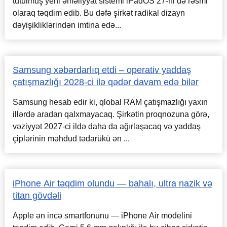
tutulmuş yeni əməliyyat sistemi iPadOS 27-ni də rəsmi
olaraq təqdim edib. Bu dəfə şirkət radikal dizayn
dəyişikliklərindən imtina edə...
Samsung xəbərdarlıq etdi – operativ yaddaş
çatışmazlığı 2028-ci ilə qədər davam edə bilər
Samsung hesab edir ki, qlobal RAM çatışmazlığı yaxın
illərdə aradan qalxmayacaq. Şirkətin proqnozuna görə,
vəziyyət 2027-ci ildə daha da ağırlaşacaq və yaddaş
çiplərinin məhdud tədarükü ən ...
iPhone Air təqdim olundu — bahalı, ultra nazik və
titan gövdəli
Apple ən incə smartfonunu — iPhone Air modelini