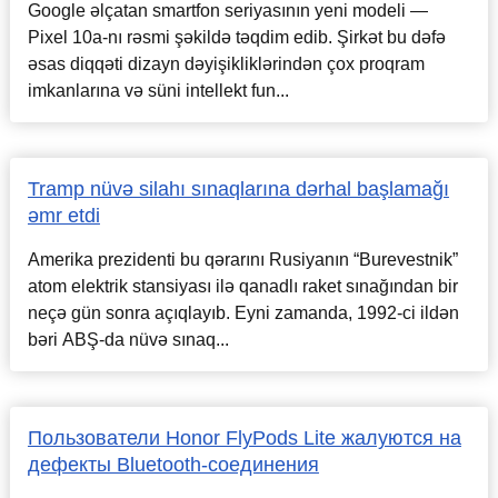
Google əlçatan smartfon seriyasının yeni modeli —
Pixel 10a-nı rəsmi şəkildə təqdim edib. Şirkət bu dəfə
əsas diqqəti dizayn dəyişikliklərindən çox proqram
imkanlarına və süni intellekt fun...
Tramp nüvə silahı sınaqlarına dərhal başlamağı
əmr etdi
Amerika prezidenti bu qərarını Rusiyanın “Burevestnik”
atom elektrik stansiyası ilə qanadlı raket sınağından bir
neçə gün sonra açıqlayıb. Eyni zamanda, 1992-ci ildən
bəri ABŞ-da nüvə sınaq...
Пользователи Honor FlyPods Lite жалуются на
дефекты Bluetooth-соединения