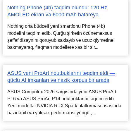
Nothing Phone (4b) təqdim olundu: 120 Hz
AMOLED ekran və 6000 mAh batareya
Nothing orta büdcəli yeni smartfonu Phone (4b)
modelini təqdim edib. Qurğu şirkətin özünəməxsus
şəffaf dizaynını qoruyub saxlayıb və ucuz qiymətinə
baxmayaraq, flaqman modellərə xas bir sır...
ASUS yeni ProArt noutbuklarını təqdim etdi —
güclü AI imkanları və nazik korpus bir arada
ASUS Computex 2026 sərgisində yeni ASUS ProArt
P16 və ASUS ProArt P14 noutbuklarını təqdim edib.
Yeni modellər NVIDIA RTX Spark platforması əsasında
hazırlanıb və yüksək performansı yüngül,...