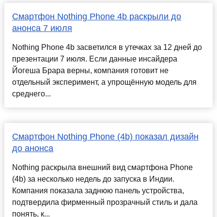
Смартфон Nothing Phone 4b раскрыли до
анонса 7 июля
Nothing Phone 4b засветился в утечках за 12 дней до
презентации 7 июля. Если данные инсайдера
Йогеша Брара верны, компания готовит не
отдельный эксперимент, а упрощённую модель для
среднего...
Смартфон Nothing Phone (4b) показал дизайн
до анонса
Nothing раскрыла внешний вид смартфона Phone
(4b) за несколько недель до запуска в Индии.
Компания показала заднюю панель устройства,
подтвердила фирменный прозрачный стиль и дала
понять, к...