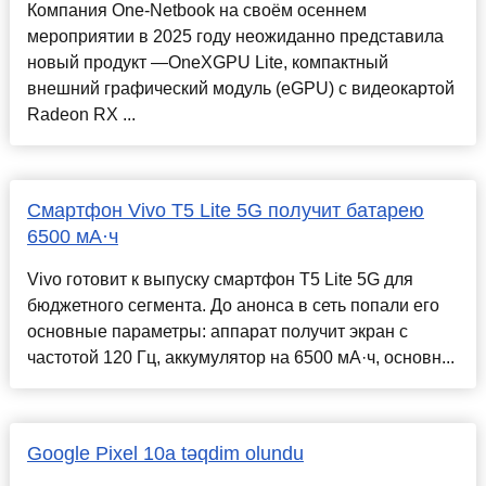
Компания One-Netbook на своём осеннем
мероприятии в 2025 году неожиданно представила
новый продукт —OneXGPU Lite, компактный
внешний графический модуль (eGPU) с видеокартой
Radeon RX ...
Смартфон Vivo T5 Lite 5G получит батарею
6500 мА·ч
Vivo готовит к выпуску смартфон T5 Lite 5G для
бюджетного сегмента. До анонса в сеть попали его
основные параметры: аппарат получит экран с
частотой 120 Гц, аккумулятор на 6500 мА·ч, основн...
Google Pixel 10a təqdim olundu