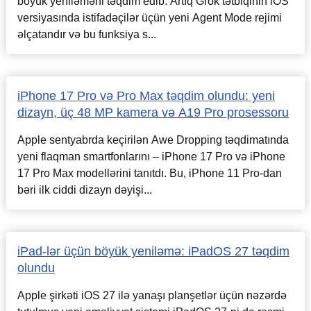
böyük yeniləməni təqdim edib. Artıq Grok tətbiqinin iOS
versiyasında istifadəçilər üçün yeni Agent Mode rejimi
əlçatandır və bu funksiya s...
iPhone 17 Pro və Pro Max təqdim olundu: yeni
dizayn, üç 48 MP kamera və A19 Pro prosessoru
Apple sentyabrda keçirilən Awe Dropping təqdimatında
yeni flaqman smartfonlarını – iPhone 17 Pro və iPhone
17 Pro Max modellərini tanıtdı. Bu, iPhone 11 Pro-dan
bəri ilk ciddi dizayn dəyişi...
iPad-lər üçün böyük yeniləmə: iPadOS 27 təqdim
olundu
Apple şirkəti iOS 27 ilə yanaşı planşetlər üçün nəzərdə