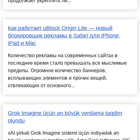
продолжает укреплять ли...
Как работает uBlock Origin Lite — новый
блокировщик рекламы в Safari для iPhone,
iPad и Mac
Количество рекламы на современных сайтах в
последнее время стало превышать все мыслимые
пределы. Огромное количество баннеров,
всплывающих элементов и прочих вещей,
отвлекающих от основного...
Grok Imagine üçün ən böyük yeniləmə təqdim
olundu
xAI şirkəti Grok Imagine sistemi üçün indiyədək ən