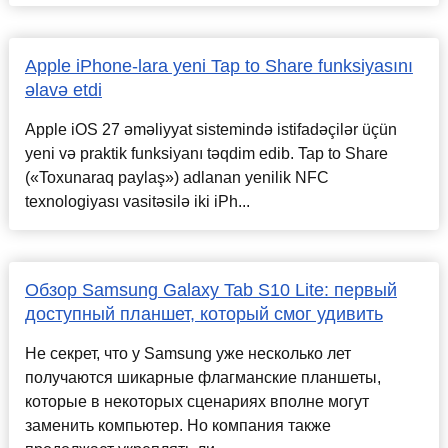
Apple iPhone-lara yeni Tap to Share funksiyasını
əlavə etdi
Apple iOS 27 əməliyyat sistemində istifadəçilər üçün
yeni və praktik funksiyanı təqdim edib. Tap to Share
(«Toxunaraq paylaş») adlanan yenilik NFC
texnologiyası vasitəsilə iki iPh...
Обзор Samsung Galaxy Tab S10 Lite: первый
доступный планшет, который смог удивить
Не секрет, что у Samsung уже несколько лет
получаются шикарные флагманские планшеты,
которые в некоторых сценариях вполне могут
заменить компьютер. Но компания также