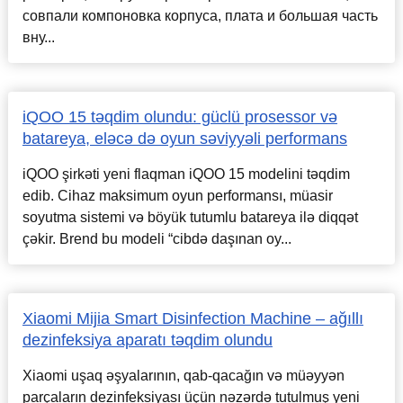
совпали компоновка корпуса, плата и большая часть
вну...
iQOO 15 təqdim olundu: güclü prosessor və
batareya, eləcə də oyun səviyyəli performans
iQOO şirkəti yeni flaqman iQOO 15 modelini təqdim
edib. Cihaz maksimum oyun performansı, müasir
soyutma sistemi və böyük tutumlu batareya ilə diqqət
çəkir. Brend bu modeli “cibdə daşınan oy...
Xiaomi Mijia Smart Disinfection Machine – ağıllı
dezinfeksiya aparatı təqdim olundu
Xiaomi uşaq əşyalarının, qab-qacağın və müəyyən
parçaların dezinfeksiyası üçün nəzərdə tutulmuş yeni