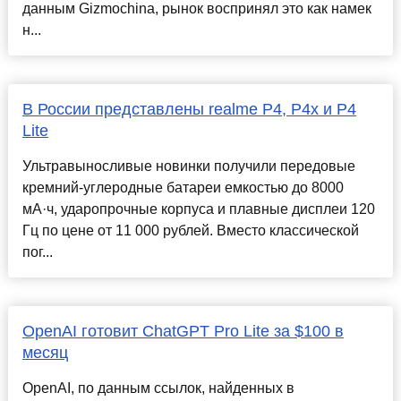
данным Gizmochina, рынок воспринял это как намек
н...
В России представлены realme P4, P4x и P4
Lite
Ультравыносливые новинки получили передовые
кремний-углеродные батареи емкостью до 8000
мА·ч, ударопрочные корпуса и плавные дисплеи 120
Гц по цене от 11 000 рублей. Вместо классической
пог...
OpenAI готовит ChatGPT Pro Lite за $100 в
месяц
OpenAI, по данным ссылок, найденных в