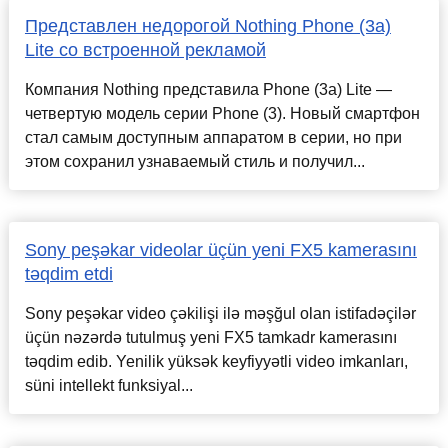
Представлен недорогой Nothing Phone (3a)
Lite со встроенной рекламой
Компания Nothing представила Phone (3a) Lite —
четвертую модель серии Phone (3). Новый смартфон
стал самым доступным аппаратом в серии, но при
этом сохранил узнаваемый стиль и получил...
Sony peşəkar videolar üçün yeni FX5 kamerasını
təqdim etdi
Sony peşəkar video çəkilişi ilə məşğul olan istifadəçilər
üçün nəzərdə tutulmuş yeni FX5 tamkadr kamerasını
təqdim edib. Yenilik yüksək keyfiyyətli video imkanları,
süni intellekt funksiyal...