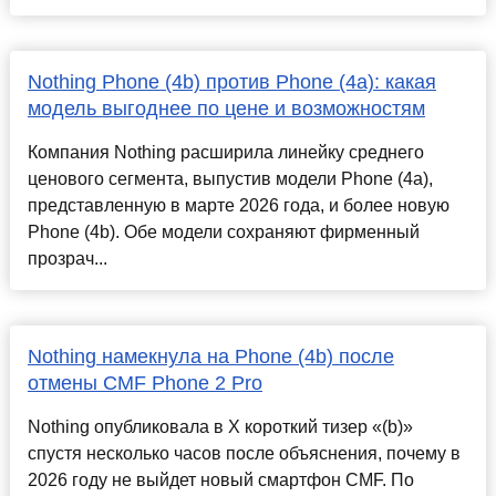
Nothing Phone (4b) против Phone (4a): какая
модель выгоднее по цене и возможностям
Компания Nothing расширила линейку среднего
ценового сегмента, выпустив модели Phone (4a),
представленную в марте 2026 года, и более новую
Phone (4b). Обе модели сохраняют фирменный
прозрач...
Nothing намекнула на Phone (4b) после
отмены CMF Phone 2 Pro
Nothing опубликовала в X короткий тизер «(b)»
спустя несколько часов после объяснения, почему в
2026 году не выйдет новый смартфон CMF. По