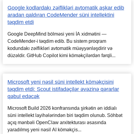
Google kodlardakı zəiflikləri avtomatik aşkar edib
aradan qaldıran CodeMender süni intellektini
təqdim etdi
Google DeepMind bölməsi yeni İA xidmətini —
CodeMender-i təqdim edib. Bu sistem proqram
kodundakı zəiflikləri avtomatik müəyyənləşdirir və
düzəldir. GitHub Copilot kimi köməkçilərdən fərqli...
Microsoft yeni nəsil süni intellekt köməkçisini
təqdim etdi: Scout istifadəçilər əvəzinə qərarlar
qəbul edəcək
Microsoft Build 2026 konfransında şirkətin ən iddialı
süni intellekt layihələrindən biri təqdim olunub. Söhbət
açıq mənbəli OpenClaw arxitekturası əsasında
yaradılmış yeni nəsil AI köməkçis...