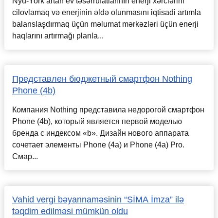
Nyu-York artan ev təsərrüfatlarının enerji xərclərini
cilovlamaq və enerjinin əldə olunmasını iqtisadi artımla
balanslaşdırmaq üçün məlumat mərkəzləri üçün enerji
haqlarını artırmağı planla...
Представлен бюджетный смартфон Nothing
Phone (4b)
Компания Nothing представила недорогой смартфон
Phone (4b), который является первой моделью
бренда с индексом «b». Дизайн нового аппарата
сочетает элементы Phone (4a) и Phone (4a) Pro.
Смар...
Vahid vergi bəyannaməsinin “SİMA İmza” ilə
təqdim edilməsi mümkün oldu