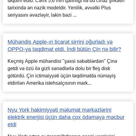
təqdim edib. Cəmi 5,6 mm qalınlığı ilə bu cihaz şirkətin
tarixində ən nazik modeldir. Yenilik, əvvəlki Plus
seriyasını əvəzləyir, lakin bəzi ...
Mühəndis Apple-ın ticarət sirrini oğurladı və
OPPO-ya təqdimat etdi. İndi bütün Çin nə bilir?
Keçmiş Apple mühəndisi "şəxsi səbəblərdən" Çinə
getdi və özü ilə gizli sənədlərlə dolu bir fleş disk
götürdü. Çin ictimaiyyəti üçün təqdimatda nümayiş
etdirilən Amerika istehsalçısının mark...
Nyu York hakimiyyəti məlumat mərkəzlərini
elektrik enerjisi üçün daha çox ödəməyə məcbur
etdi