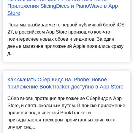
Приложения SlicingDices и PianoWave в App
Store
Пока мы разбираемся с первой публичной бетой iOS
27, в российском App Store произошло кое-что
поинтереснее новых обоев и виджетов. За один
день в магазине приложений Apple появились сразу
д...
Как скачать Сбер Кидс на iPhone: новое
приложение BookTracker доступно в App Store
Сбер вновь протащил приложение СберКидс в App
Store, и опять окольным путём. В поиске приложение
прячется под вывеской BookTracker и
прикидывается трекером прочитанных книг, хотя
внутри сид...