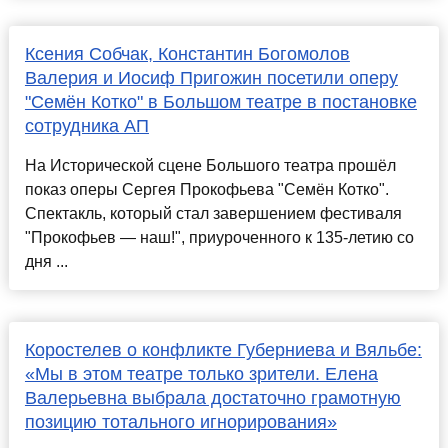
Ксения Собчак, Константин Богомолов
Валерия и Иосиф Пригожин посетили оперу
"Семён Котко" в Большом театре в постановке
сотрудника АП
На Исторической сцене Большого театра прошёл
показ оперы Сергея Прокофьева "Семён Котко".
Спектакль, который стал завершением фестиваля
"Прокофьев — наш!", приуроченного к 135-летию со
дня ...
Коростелев о конфликте Губерниева и Вяльбе:
«Мы в этом театре только зрители. Елена
Валерьевна выбрала достаточно грамотную
позицию тотального игнорирования»