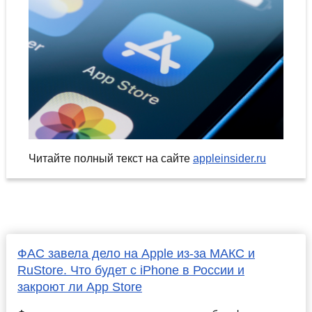
Читайте полный текст на сайте
appleinsider.ru
ФАС завела дело на Apple из-за МАКС и
RuStore. Что будет с iPhone в России и
закроют ли App Store