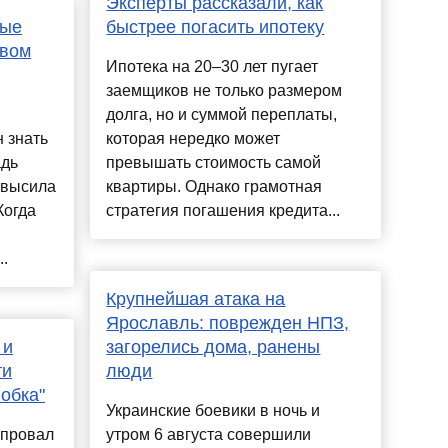
Эксперты рассказали, как
ные
быстрее погасить ипотеку
рвом
Ипотека на 20–30 лет пугает
заемщиков не только размером
долга, но и суммой переплаты,
 знать
которая нередко может
адь
превышать стоимость самой
евысила
квартиры. Однако грамотная
Когда
стратегия погашения кредита...
..
Крупнейшая атака на
Ярославль: поврежден НПЗ,
 и
загорелись дома, ранены
ти
люди
обка"
Украинские боевики в ночь и
 провал
утром 6 августа совершили