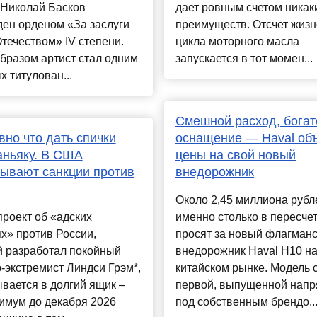
 Николай Басков
дает ровным счетом никак
ен орденом «За заслуги
преимуществ. Отсчет жизн
течеством» IV степени.
цикла моторного масла
бразом артист стал одним
запускается в тот момен...
х титулован...
Смешной расход, богат
вно что дать спички
оснащение — Haval об
ньяку. В США
цены на свой новый
ывают санкции против
внедорожник
Около 2,45 миллиона рубл
роект об «адских
именно столько в пересче
х» против России,
просят за новый флагман
й разработал покойный
внедорожник Haval H10 н
-экстремист Линдси Грэм*,
китайском рынке. Модель 
вается в долгий ящик –
первой, выпущенной нап
имум до декабря 2026
под собственным брендо..