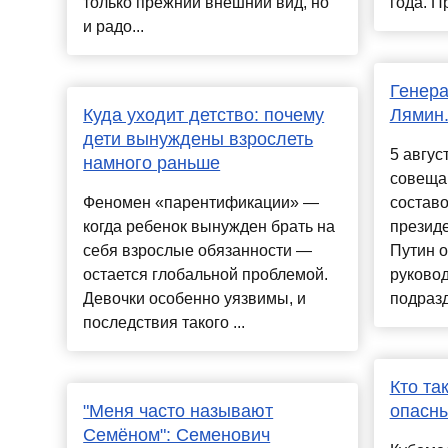
только прежний внешний вид, но
года. Пр
и радо...
Генера
Куда уходит детство: почему
Лямин.
дети вынуждены взрослеть
5 авгус
намного раньше
совеща
Феномен «парентификации» —
состав
когда ребенок вынужден брать на
презид
себя взрослые обязанности —
Путин о
остается глобальной проблемой.
руковод
Девочки особенно уязвимы, и
подразд
последствия такого ...
Кто та
"Меня часто называют
опасны
Семёном": Семенович