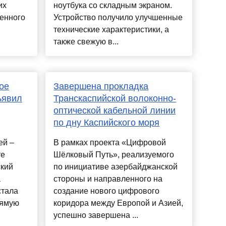
их
ноутбука со складным экраном.
енного
Устройство получило улучшенные
технические характеристики, а
также свежую в...
ое
Завершена прокладка
ъявил
Транскаспийской волоконно-
оптической кабельной линии
по дну Каспийского моря
ей –
В рамках проекта «Цифровой
те
Шёлковый Путь», реализуемого
ский
по инициативе азербайджанской
а
стороны и направленного на
стала
создание нового цифрового
рямую
коридора между Европой и Азией,
.
успешно завершена ...