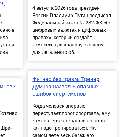
од
4 августа 2026 года президент
я
России Владимир Путин подписал
е
Федеральный закон № 282-ФЗ «О
сано в
цифровых валютах и цифровых
нила
правах», который создаёт
уска и
комплексную правовую основу
лива
для легального об...
Фитнес без травм. Тренер
омцев?
Думчев назвал 6 опасных
ошибок спортсменов
​Когда человек впервые
ботливо
переступает порог спортзала, ему
кажется, что он знает всё про то,
 Шри-
как надо тренироваться. На
ет
самом деле весь багаж его