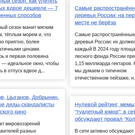
ный сезон: как улететь
ых вдвое дешевле — 7
Самые распространён
ренных способов
деревья России: на пе
месте не берёза
ный сезон манит мягким
, тёплым морем и, что
Самые распространённые
о приятно, более
деревья России: их должен
атичными ценами.
каждый В 2024 году площ
рь и первая половина
лесного фонда России пр
 — идеальное окно, чтобы
1,15 миллиарда гектаров. 
ь в отпуск вдвое д...
мы думаем о типичном
отечественном пейзаже, н.
в, Цыганов, Добрынин.
ые деды-скандалисты
Нулевой рейтинг, мемы
ского кино
"туалетный юмор": в се
обсуждают провал "Кол
кт мировоззрений
авителей разных
В сети активно обсуждают