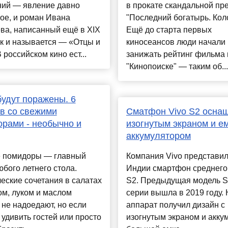
ний — явление давно
в прокате скандальной п
ое, и роман Ивана
"Последний богатырь. Кол
ва, написанный ещё в XIX
Ещё до старта первых
ак и называется — «Отцы и
киносеансов люди начали
В российском кино ест...
занижать рейтинг фильма 
"Кинопоиске" — таким об...
будут поражены. 6
в со свежими
Сматфон Vivo S2 осна
рами - необычно и
изогнутым экраном и е
аккумулятором
 помидоры — главный
Компания Vivo представил
бого летнего стола.
Индии смартфон среднего
еские сочетания в салатах
S2. Предыдущая модель S
ом, луком и маслом
серии вышла в 2019 году.
 не надоедают, но если
аппарат получил дизайн с
 удивить гостей или просто
изогнутым экраном и акку