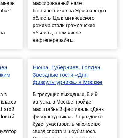
ремьеры
массированный налет
обок".
беспилотников на Ярославскую
область. Целями киевского
режима стали гражданские
на
объекты, в том числе
нефтеперерабат...
щен
Нюша, Губерниев, Голден.
мким
Звёздные гости «Дня
физкультурника» в Москве
а в
В грядущие выходные, 8 и 9
 класса
августа, в Москве пройдет
1 этой
масштабный фестиваль «День
 Новый
физкультурника». В празднике
будет участвовать множество
мулятор
звезд спорта и шоубизнеса.