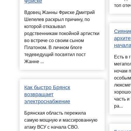
Фриске
топ оте
Вдовец Жанны Фриске Дмитрий
Шепелев раскрыл причину, по
которой отказывал
Сияние
родственникам покойной артистки
архите
во встрече со своим сыном
начала
Платоном. В личном блоге
тедеведущий посвятил пост
Есть в 
Жанне ...
мегапол
ночам 
особым
люксмет
Как быстро Брянск
хорошо
возвращает
часть и
электроснабжение
ра...
Брянская область пережила
самую мощную и массированную
атаку ВСУ с начала СВО.