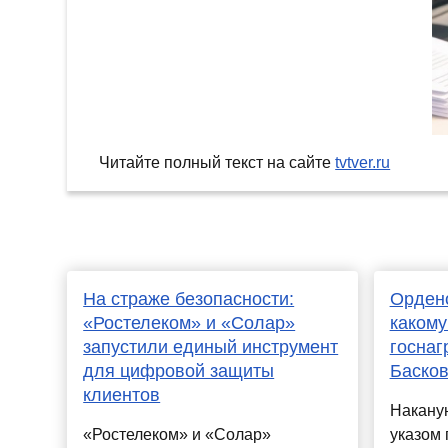
Читайте полный текст на сайте
tvtver.ru
На страже безопасности:
Ордено
«Ростелеком» и «Солар»
какому
запустили единый инструмент
госнаг
для цифровой защиты
Баско
клиентов
Наканун
«Ростелеком» и «Солар»
указом