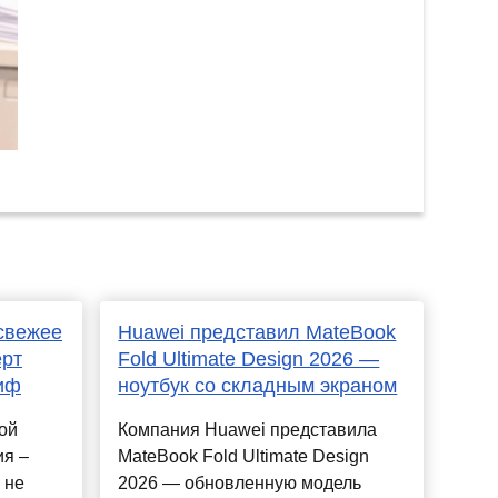
 свежее
Huawei представил MateBook
ерт
Fold Ultimate Design 2026 —
иф
ноутбук со складным экраном
ой
Компания Huawei представила
ия –
MateBook Fold Ultimate Design
 не
2026 — обновленную модель