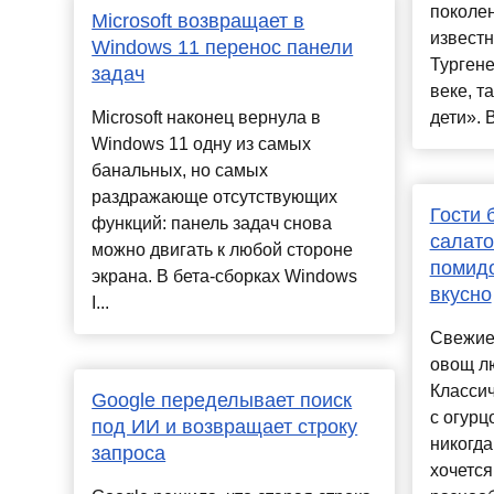
поколе
Microsoft возвращает в
известн
Windows 11 перенос панели
Тургене
задач
веке, т
Microsoft наконец вернула в
дети». 
Windows 11 одну из самых
банальных, но самых
раздражающе отсутствующих
Гости 
функций: панель задач снова
салато
можно двигать к любой стороне
помидо
экрана. В бета-сборках Windows
вкусно
I...
Свежие
овощ лю
Классич
Google переделывает поиск
с огурц
под ИИ и возвращает строку
никогда
запроса
хочется