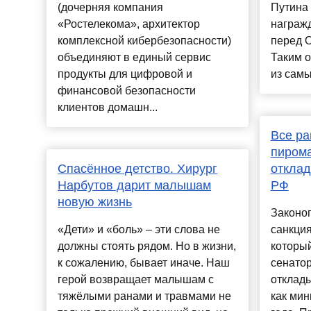
(дочерняя компания
Путина
«Ростелекома», архитектор
награжд
комплексной кибербезопасности)
перед О
объединяют в единый сервис
Таким о
продукты для цифровой и
из самы
финансовой безопасности
клиентов домашн...
Все ра
пирома
Спасённое детство. Хирург
отклад
Нарбутов дарит малышам
РФ
новую жизнь
Законоп
«Дети» и «боль» – эти слова не
санкция
должны стоять рядом. Но в жизни,
которы
к сожалению, бывает иначе. Наш
сенатор
герой возвращает малышам с
отклады
тяжёлыми ранами и травмами не
как мин