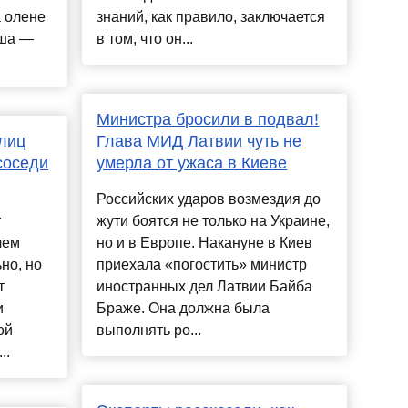
а олене
знаний, как правило, заключается
ыша —
в том, что он...
Министра бросили в подвал!
лиц
Глава МИД Латвии чуть не
соседи
умерла от ужаса в Киеве
Российских ударов возмездия до
т
жути боятся не только на Украине,
чем
но и в Европе. Накануне в Киев
но, но
приехала «погостить» министр
т
иностранных дел Латвии Байба
и
Браже. Она должна была
ой
выполнять ро...
..