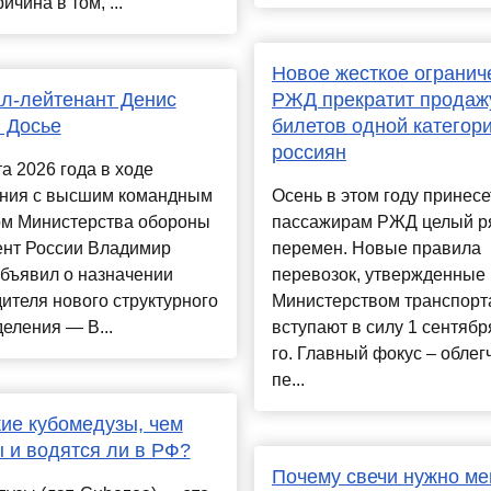
ичина в том, ...
Новое жесткое огранич
л-лейтенант Денис
РЖД прекратит продаж
 Досье
билетов одной категор
россиян
та 2026 года в ходе
ния с высшим командным
Осень в этом году принесе
ом Министерства обороны
пассажирам РЖД целый р
ент России Владимир
перемен. Новые правила
бъявил о назначении
перевозок, утвержденные
ителя нового структурного
Министерством транспорт
еления — В...
вступают в силу 1 сентябр
го. Главный фокус – облег
пе...
кие кубомедузы, чем
 и водятся ли в РФ?
Почему свечи нужно ме