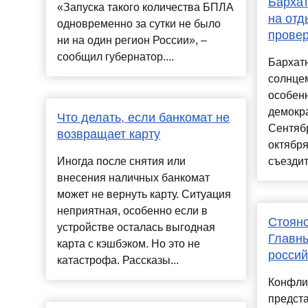
Бархат
«Запуска такого количества БПЛА
на отд
одновременно за сутки не было
прове
ни на один регион России», –
сообщил губернатор....
Бархат
солнцем
особенн
демокр
Что делать, если банкомат не
Сентяб
возвращает карту
октября
Иногда после снятия или
съездит
внесения наличных банкомат
может не вернуть карту. Ситуация
неприятная, особенно если в
Стояно
устройстве осталась выгодная
Главн
карта с кэшбэком. Но это не
россий
катастрофа. Рассказы...
Конфли
предст