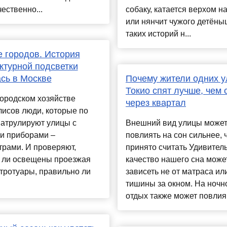
чественно...
собаку, катается верхом н
или нянчит чужого детён
таких историй н...
 городов. История
ктурной подсветки
сь в Москве
Почему жители одних у
Токио спят лучше, чем 
городском хозяйстве
через квартал
исов люди, которые по
патрулируют улицы с
Внешний вид улицы може
и приборами –
повлиять на сон сильнее, 
рами. И проверяют,
принято считать Удивитель
 ли освещены проезжая
качество нашего сна може
 тротуары, правильно ли
зависеть не от матраса ил
тишины за окном. На ночн
отдых также может повлия.