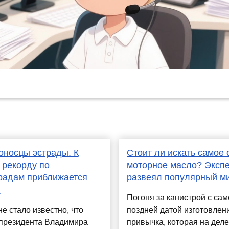
носцы эстрады. К
Стоит ли искать самое
 рекорду по
моторное масло? Эксп
радам приближается
развеял популярный м
в
Погоня за канистрой с сам
е стало известно, что
поздней датой изготовлен
 президента Владимира
привычка, которая на деле