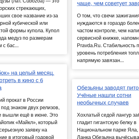
узы (лат. Cubozoa) — это
чаще, чем советует зав
орских стрекающих,
ших свое название из-за
О том, что свечи зажигани
рной кубической или
нуждаются в гораздо боле
той формы купола. Купол
частом контроле, чем напи
ида медуз по размерам
сервисной книжке, напом
 с бас...
Pravda.Ru. Стабильность п
уровень потребления топ
напрямую завязан...
ок» на целый месяц.
отреть в кино с 6
а
Обезьяны заводят пит
Учёные нашли сотни
й прокат в России
необычных случаев
под знаком двух релизов,
е вышли ещё в июне. Это
Хохлатый седой лангур за
айопик «Майкл», который
гладит гигантскую белку в
серьезную заявку на
Национальном парке Яла,
ие в итоговый годовой
Ланка Обезьяна вычёсыва