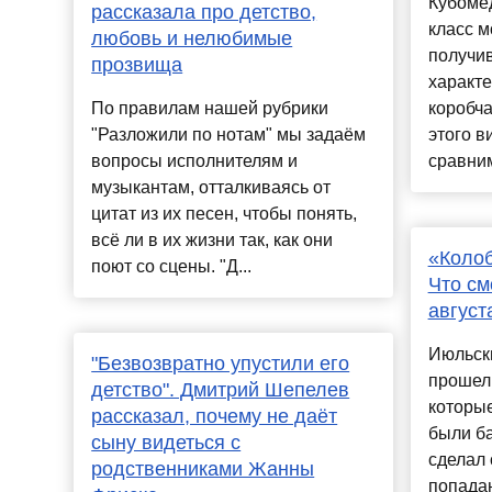
Кубомед
рассказала про детство,
класс м
любовь и нелюбимые
получив
прозвища
характе
По правилам нашей рубрики
коробча
"Разложили по нотам" мы задаём
этого в
вопросы исполнителям и
сравним
музыкантам, отталкиваясь от
цитат из их песен, чтобы понять,
всё ли в их жизни так, как они
«Колоб
поют со сцены. "Д...
Что см
август
Июльски
"Безвозвратно упустили его
прошел 
детство". Дмитрий Шепелев
которы
рассказал, почему не даёт
были б
сыну видеться с
сделал 
родственниками Жанны
попадан