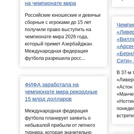
на чемпионате мира
Российские юношеские и девичьи
сборные с игроками до 15 лет
Чемпио
получили право выступить на
«Ливер
чемпионате мира 2026 года,
«Виллы
который примет Азербайджан.
«Арсен
Международная федерация
«Бернл
футбола разрешила росс...
Сити» 
В 37-м 
«Ливерп
ФИФА заработала на
«Астон 
чемпионате мира рекордные
«Манче
15 млрд долларов
«Ноттин
понеде
Международная федерация
встрети
футбола планирует заявить о
небывалой прибыли от летнего
турнира, которая значительно