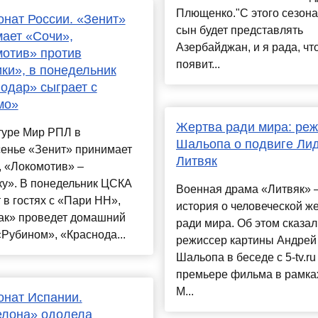
Плющенко."С этого сезона
нат России. «Зенит»
сын будет представлять
ает «Сочи»,
Азербайджан, и я рада, что
отив» против
появит...
ки», в понедельник
одар» сыграет с
мо»
Жертва ради мира: ре
туре Мир РПЛ в
Шальопа о подвиге Ли
сенье «Зенит» принимает
Литвяк
, «Локомотив» –
ку». В понедельник ЦСКА
Военная драма «Литвяк» 
 в гостях с «Пари НН»,
история о человеческой ж
ак» проведет домашний
ради мира. Об этом сказал
«Рубином», «Краснода...
режиссер картины Андрей
Шальопа в беседе с 5-tv.ru
премьере фильма в рамках
М...
нат Испании.
елона» одолела