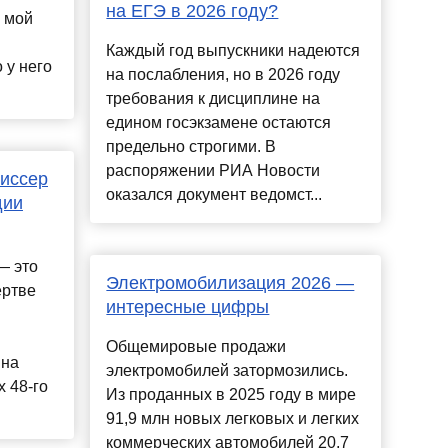
на ЕГЭ в 2026 году?
 мой
Каждый год выпускники надеются
 у него
на послабления, но в 2026 году
требования к дисциплине на
едином госэкзамене остаются
предельно строгими. В
распоряжении РИА Новости
жиссер
оказался документ ведомст...
дии
— это
Электромобилизация 2026 —
ертве
интересные цифры
Общемировые продажи
 на
электромобилей затормозились.
 48-го
Из проданных в 2025 году в мире
91,9 млн новых легковых и легких
коммерческих автомобилей 20,7