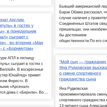
Бывший американский ли
Барак Обама рассказал, чт
случае наличия у правите
нат Англии.
Соединённых Штатов свед
пуль» в гостях у
пришельцах, они неизбежн
», в понедельник
бы достоянием
ал» сыграет с
общественности.По его сло
и» , во вторник «Ман
– с «Борнмутом»
туре АПЛ в пятницу
"Мой сын — гражданин 
уль» сыграет в гостях с
Яна Рудковская высказ
Виллой». В воскресенье
о смене спортивного
стер Юнайтед» примет
гражданства сына
гем Форест». В
льник «Арсенал»
Яна Рудковская
тся дома с «Бернли». Во ...
прокомментировала смен
спортивного гражданства 
13-летнего сына Александ