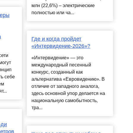
млн (22,6%) – электрические
полностью или ча...
зеры
а
Где и когда пройдет
«Интервидение-2026»?
сети
«Интервидение» — это
могут
международный песенный
инцип
конкурс, созданный как
ть себе
альтернатива «Евровидению». В
ем
отличие от западного аналога,
...
здесь основной упор делается на
национальную самобытность,
тра...
юди
метров