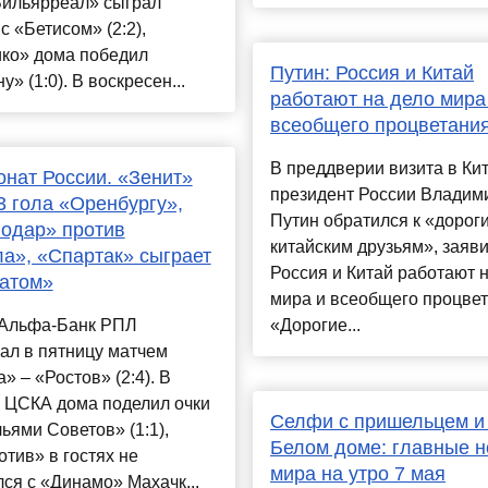
«Вильярреал» сыграл
с «Бетисом» (2:2),
ико» дома победил
Путин: Россия и Китай
у» (1:0). В воскресен...
работают на дело мира
всеобщего процветани
В преддверии визита в Ки
нат России. «Зенит»
президент России Владим
3 гола «Оренбургу»,
Путин обратился к «дорог
одар» против
китайским друзьям», заяви
а», «Спартак» сыграет
Россия и Китай работают 
атом»
мира и всеобщего процвет
р Альфа-Банк РПЛ
«Дорогие...
ал в пятницу матчем
» – «Ростов» (2:4). В
у ЦСКА дома поделил очки
Селфи с пришельцем и 
ьями Советов» (1:1),
Белом доме: главные н
тив» в гостях не
мира на утро 7 мая
ся с «Динамо» Махачк...