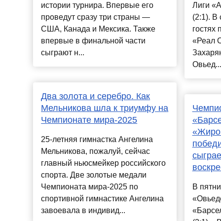
истории турнира. Впервые его
Лиги «А
проведут сразу три страны —
(2:1). 
США, Канада и Мексика. Также
гостях 
впервые в финальной части
«Реал 
сыграют н...
Захарян
Овьед..
Два золота и серебро. Как
Мельникова шла к триумфу на
Чемпио
Чемпионате мира-2025
«Барс
«Жирон
25-летняя гимнастка Ангелина
победи
Мельникова, пожалуй, сейчас
сыграе
главный ньюсмейкер российского
воскре
спорта. Две золотые медали
Чемпионата мира-2025 по
В пятн
спортивной гимнастике Ангелина
«Овьедо
завоевала в индивид...
«Барсе