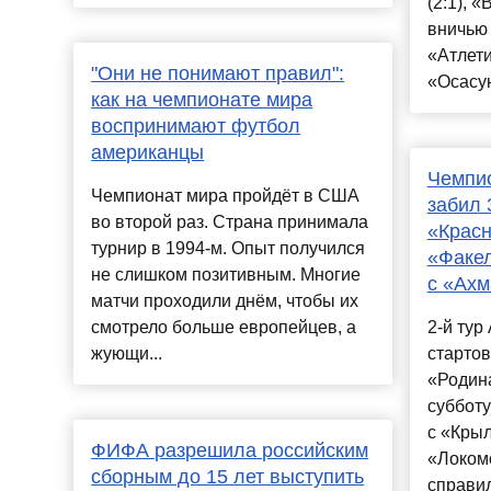
(2:1), 
вничью 
«Атлет
"Они не понимают правил":
«Осасун
как на чемпионате мира
воспринимают футбол
американцы
Чемпио
Чемпионат мира пройдёт в США
забил 
во второй раз. Страна принимала
«Красн
турнир в 1994-м. Опыт получился
«Факел
не слишком позитивным. Многие
с «Ахм
матчи проходили днём, чтобы их
смотрело больше европейцев, а
2-й ту
жующи...
стартов
«Родина
суббот
с «Крыл
ФИФА разрешила российским
«Локомо
сборным до 15 лет выступить
справил