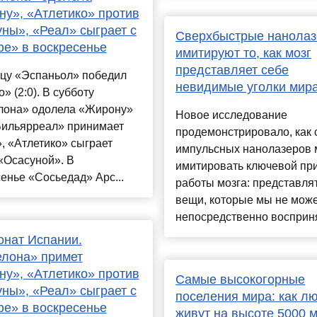
у», «Атлетико» против
ны», «Реал» сыграет с
Сверхбыстрые нанола
е» в воскресенье
имитируют то, как мозг
представляет себе
ицу «Эспаньол» победил
невидимые уголки мир
» (2:0). В субботу
лона» одолела «Жирону»
Новое исследование
«Вильярреал» принимает
продемонстрировало, как 
, «Атлетико» сыграет
импульсных нанолазеров 
«Осасуной». В
имитировать ключевой пр
енье «Сосьедад» Арс...
работы мозга: представля
вещи, которые мы не мож
непосредственно воспринят
нат Испании.
лона» примет
у», «Атлетико» против
Самые высокогорные
ны», «Реал» сыграет с
поселения мира: как л
е» в воскресенье
живут на высоте 5000 