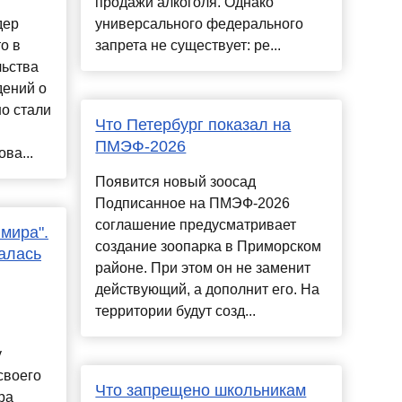
продажи алкоголя. Однако
дер
универсального федерального
о в
запрета не существует: ре...
льства
ений о
о стали
Что Петербург показал на
ПМЭФ-2026
ва...
Появится новый зоосад
Подписанное на ПМЭФ-2026
соглашение предусматривает
мира".
создание зоопарка в Приморском
алась
районе. При этом он не заменит
действующий, а дополнит его. На
территории будут созд...
у
своего
Что запрещено школьникам
ра