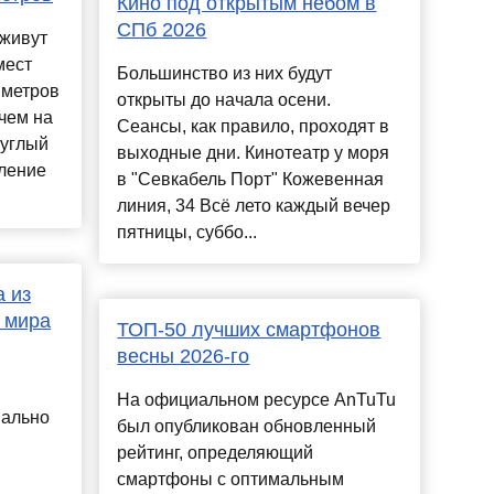
Кино под открытым небом в
СПб 2026
 живут
мест
Большинство из них будут
 метров
открыты до начала осени.
чем на
Сеансы, как правило, проходят в
руглый
выходные дни. Кинотеатр у моря
вление
в "Севкабель Порт" Кожевенная
линия, 34 Всё лето каждый вечер
пятницы, суббо...
а из
 мира
ТОП-50 лучших смартфонов
весны 2026-го
На официальном ресурсе AnTuTu
иально
был опубликован обновленный
рейтинг, определяющий
смартфоны с оптимальным