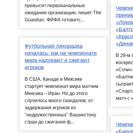
превысит первоначальные
Чемпио
ожидания организации, пишет The
приним
Guardian. ФИФА готовитс...
«Локом
«Балти
«Красн
«Дина
Футбольная лихорадка
началась: как на чемпионате
В 29-м 
мира надувают и сжигают
воскре
игроков
«Сочи»
«Балти
В США, Канаде и Мексике
сыграет
стартует чемпионат мира матчем
«Спарт
Мексика – Иран. Но до этого
матч с 
случилось много скандалов: от
задержания игроков из
"недружественных" Вашингтону
стран до сжигания ф...
Чемпио
«Барс