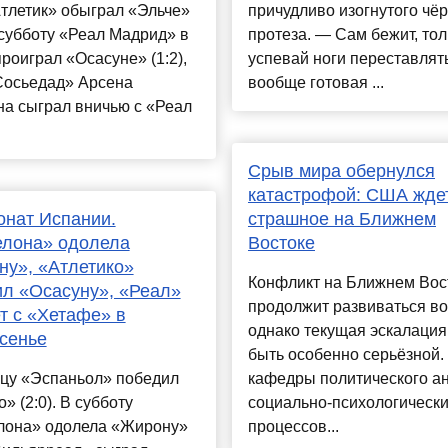
тлетик» обыграл «Эльче»
причудливо изогнутого чё
В субботу «Реал Мадрид» в
протеза. — Сам бежит, тол
проиграл «Осасуне» (1:2),
успевай ноги переставлять
Сосьедад» Арсена
вообще готовая ...
а сыграл вничью с «Реал
.
Срыв мира обернулся
катастрофой: США жде
нат Испании.
страшное на Ближнем
елона» одолела
Востоке
у», «Атлетико»
Конфликт на Ближнем Вос
л «Осасуну», «Реал»
продолжит развиваться в
т с «Хетафе» в
однако текущая эскалация
сенье
быть особенно серьёзной.
ицу «Эспаньол» победил
кафедры политического ан
» (2:0). В субботу
социально-психологическ
лона» одолела «Жирону»
процессов...