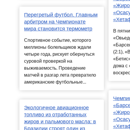
«Жирон
«Осасу
Перегретый футбол. Главным
«Хетаф
арбитром на Чемпионате
мира становится термометр
В пятн
«Овьедо
Спортивное событие, которого
«Барсе
миллионы болельщиков ждали
(2:1), 
четыре года, рискует обернуться
«Бетис»
суровой проверкой на
дома с 
выживаемость. Проведение
воскрес
матчей в разгар лета превратило
американские футбольные...
Чемпио
«Барсе
Экологичное авиационное
«Жирон
топливо из отработанных
«Осасу
жиров и пальмового масла: в
«Хетаф
Бразилии строят один из