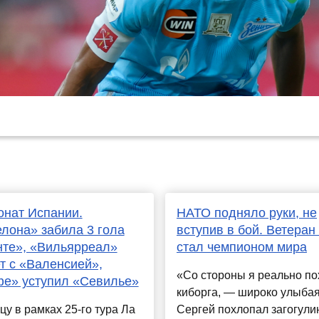
нат Испании.
НАТО подняло руки, не
лона» забила 3 гола
вступив в бой. Ветера
те», «Вильярреал»
стал чемпионом мира
т с «Валенсией»,
«Со стороны я реально по
е» уступил «Севилье»
киборга, — широко улыбая
цу в рамках 25-го тура Ла
Сергей похлопал загогули