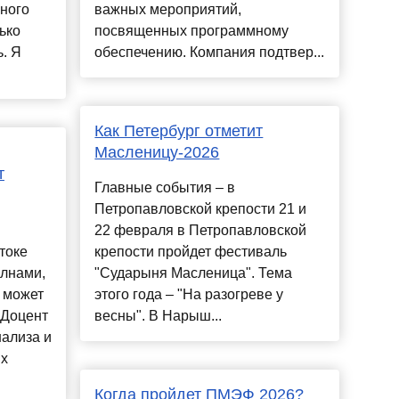
рного
важных мероприятий,
ько
посвященных программному
. Я
обеспечению. Компания подтвер...
Как Петербург отметит
Масленицу-2026
т
Главные события – в
Петропавловской крепости 21 и
22 февраля в Петропавловской
токе
крепости пройдет фестиваль
олнами,
"Сударыня Масленица". Тема
 может
этого года – "На разогреве у
 Доцент
весны". В Нарыш...
ализа и
их
Когда пройдет ПМЭФ 2026?