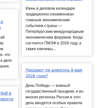
Июнь в деловом календаре
традиционно ознаменован
главным экономическим
 и
событием страны —
я
Петербургским международным
тай
экономическим форумом. Когда
ир
состоится ПМЭФ в 2026 году, а
им
также ключевы...
в, что
на дело
ания.
Продают ли алкоголь 9 мая
2026 года?
День Победы — важный
государственный праздник, и во
бой в
многих регионах России в этот
овости
день вводятся особые правила