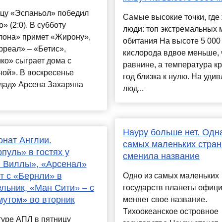
ицу «Эспаньол» победил
Самые высокие точки, где
» (2:0). В субботу
люди: топ экстремальных 
лона» примет «Жирону»,
обитания На высоте 5 000
реал» – «Бетис»,
кислорода вдвое меньше, 
ко» сыграет дома с
равнине, а температура к
ой». В воскресенье
год близка к нулю. На уди
дад» Арсена Захаряна
люд...
Науру больше нет. Одн
нат Англии.
самых маленьких стран
пуль» в гостях у
сменила название
 Виллы», «Арсенал»
т с «Бернли» в
Одно из самых маленьких
льник, «Ман Сити» – с
государств планеты офиц
утом» во вторник
меняет свое название.
Тихоокеанское островное
туре АПЛ в пятницу