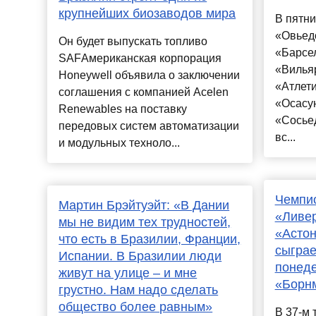
крупнейших биозаводов мира
В пятн
«Овьедо
Он будет выпускать топливо
«Барсе
SAFАмериканская корпорация
«Вильяр
Honeywell объявила о заключении
«Атлети
соглашения с компанией Acelen
«Осасун
Renewables на поставку
«Сосье
передовых систем автоматизации
вс...
и модульных техноло...
Чемпио
Мартин Брэйтуэйт: «В Дании
«Ливер
мы не видим тех трудностей,
«Астон
что есть в Бразилии, Франции,
сыграе
Испании. В Бразилии люди
понеде
живут на улице – и мне
«Борнм
грустно. Нам надо сделать
общество более равным»
В 37-м 