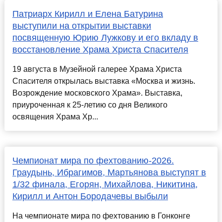
Патриарх Кирилл и Елена Батурина
выступили на открытии выставки
посвященную Юрию Лужкову и его вкладу в
восстановление Храма Христа Спасителя
19 августа в Музейной галерее Храма Христа
Спасителя открылась выставка «Москва и жизнь.
Возрождение московского Храма». Выставка,
приуроченная к 25-летию со дня Великого
освящения Храма Хр...
Чемпионат мира по фехтованию-2026.
Граудынь, Ибрагимов, Мартьянова выступят в
1/32 финала, Егорян, Михайлова, Никитина,
Кирилл и Антон Бородачевы выбыли
На чемпионате мира по фехтованию в Гонконге