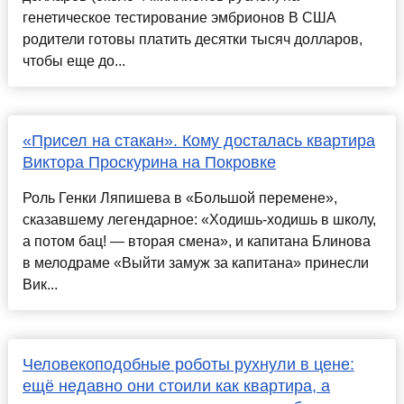
генетическое тестирование эмбрионов В США
родители готовы платить десятки тысяч долларов,
чтобы еще до...
«Присел на стакан». Кому досталась квартира
Виктора Проскурина на Покровке
Роль Генки Ляпишева в «Большой перемене»,
сказавшему легендарное: «Ходишь-ходишь в школу,
а потом бац! — вторая смена», и капитана Блинова
в мелодраме «Выйти замуж за капитана» принесли
Вик...
Человекоподобные роботы рухнули в цене:
ещё недавно они стоили как квартира, а