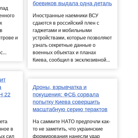
боевиков выдала одна деталь
клад
енного
Иностранные наемники ВСУ
х
сдаются в российский плен с
в
гаджетами и мобильными
трове и
устройствами, которые позволяют
узнать секретные данные о
...
военных объектах и планах
Киева, сообщил в эксклюзивной...
ит
а
Дроны, взрывчатка и
Н 22
покушения: ФСБ сорвала
попытку Киева совершить
масштабную серию терактов
ета
На саммите НАТО предпочли как-
нное в
то не заметить, что украинские
ых сил
формирования нанесли удар