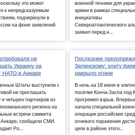
оскольку это может
военной техники для укра
ти к непредсказуемым
армии в рамках специаль
твиям, подчеркнули в
инициативы
ссии на фоне заявлений
Североатлантического аль
заявил перед н...
отребовали не
Последнее предупреж
шать Украину на
Зеленскому: элиту Кие
 НАТО в Анкаре
накрыло огнем
енные Штаты выступили с
В ночь на 18 июня в элитн
тивой не приглашать
посёлке Конча-Заспа под 
 и четырех партнеров из
прогремел взрыв. Впервы
хоокеанского региона на
начала специальной воен
ьные встречи саммита
операции российские сред
 Анкаре, сообщили СМИ.
огневого поражения дости
едает Po...
цели в районе этого...