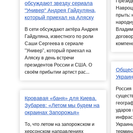
Презид
обсуждают звезду сериала
Навроц
"Универ" Андрея Гайдуляна,
прыть: 
который приехал на Аляску
народн
В сети обсуждают актёра Андрея
Владими
Гайдуляна, известного по роли
договор
Саши Сергеева в сериале
компенс
"Универ", который приехал на
Аляску в день встречи
президентов России и США. О
Общест
своём прибытии артист рас...
Украин
Россия
сущест
Кровавая «баня» для Киева.
географ
Зубарев: «Летом мы будем на
ударов 
окраинах Запорожья»
инфраст
То, что летом на запорожском и
Украины
херсонском направлениях
термина