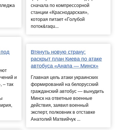
лледжа
сначала по компрессорной
станции «Краснодарская»,
которая питает «Голубой
поток&raqu...
 под
Втянуть новую страну:
раскрыт план Киева по атаке
автобуса «Анапа — Минск»
еют
чений и
Главная цель атаки украинских
 – так
формирований на белорусский
гражданский автобус — вынудить
вы
Минск на ответные военные
ирия,
действия, заявил военный
эксперт, полковник в отставке
Анатолий Матвийчук ...