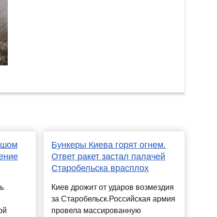
ьшом
Бункеры Киева горят огнем.
ение
Ответ ракет застал палачей
Старобельска врасплох
ь
Киев дрожит от ударов возмездия
за Старобельск.Российская армия
ой
провела массированную