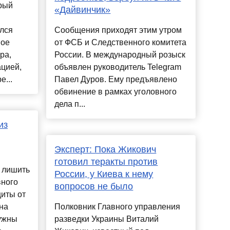
рый
«Дайвинчик»
лся
Сообщения приходят этим утром
ное
от ФСБ и Следственного комитета
ра,
России. В международный розыск
ацией,
объявлен руководитель Telegram
...
Павел Дуров. Ему предъявлено
обвинение в рамках уголовного
дела п...
из
Эксперт: Пока Жикович
готовил теракты против
 лишить
России, у Киева к нему
вного
вопросов не было
иты от
на
Полковник Главного управления
нужны
разведки Украины Виталий