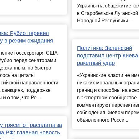
Украины на общежитие ко
в Старобельске Луганской
Народной Республики....
ка: Рубио перевел
у в режим ожидания
Политика: Зеленский
ление госсекретаря США
подставил центр Киева
Рубио перед сенаторами
ракетный удар
держанным, но быстро
лось на цитаты
«Украинские власти не им
сийской направленности:
никаких моральных ограни
 санкциях, поддержке
границ и способны на все»,
и о том, что Ро...
в экспертном сообществе
комментируют перспекти
соблюдения Киевом перем
объявленного Росси...
у трясет от расплаты за
на РФ: главная новость