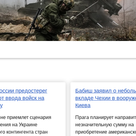
ссии предостерег
Бабиш заявил о небол
т ввода войск на
вкладе Чехии в вооруж
у
Киева
 не приемлет сценария
Прага планирует направит
ения на Украине
незначительную сумму на
го контингента стран
приобретение американск