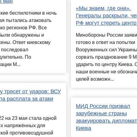
6 мая
«Мы знаем, где они».
кие беспилотники в ночь
Генералы раскрыли, ч
ая пытались атаковать
РФ могут стереть центр
ко регионов РФ. Все
были обнаружены и
Минобороны России заяви
ены. Ответ киевскому
готово в ответ на попытки
 последовал
Вооруженных сил Украины
длительно. По
сорвать празднование 9 
ции М...
ударить по центру Киева. 
наши военные не обознач
целей возможн...
у трясет от ударов: ВСУ
ла расплата за атаки
МИД России призвал
зарубежные страны
22 на 23 мая стала одной
эвакуировать дипломат
ых напряжённых для
Киева
ской противовоздушной