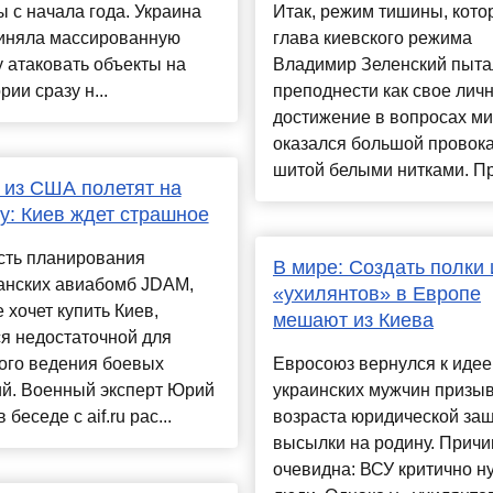
 с начала года. Украина
Итак, режим тишины, кото
иняла массированную
глава киевского режима
 атаковать объекты на
Владимир Зеленский пыта
рии сразу н...
преподнести как свое лич
достижение в вопросах ми
оказался большой провок
шитой белыми нитками. Пре
из США полетят на
у: Киев ждет страшное
сть планирования
В мире: Создать полки 
анских авиабомб JDAM,
«ухилянтов» в Европе
 хочет купить Киев,
мешают из Киева
я недостаточной для
ого ведения боевых
Евросоюз вернулся к идее
ий. Военный эксперт Юрий
украинских мужчин призы
 беседе с aif.ru рас...
возраста юридической защ
высылки на родину. Причи
очевидна: ВСУ критично 