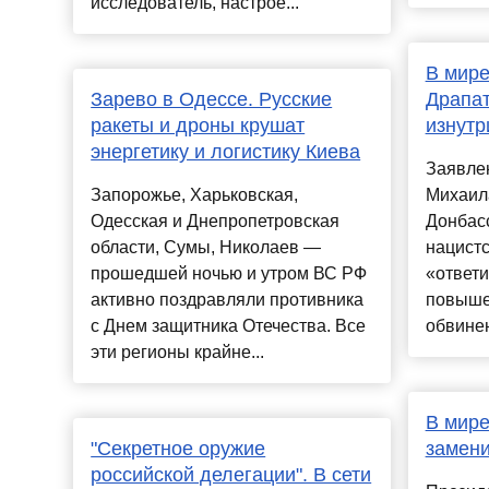
исследователь, настрое...
В мире
Зарево в Одессе. Русские
Драпат
ракеты и дроны крушат
изнутр
энергетику и логистику Киева
Заявле
Запорожье, Харьковская,
Михаила
Одесская и Днепропетровская
Донбасс
области, Сумы, Николаев —
нацистс
прошедшей ночью и утром ВС РФ
«ответи
активно поздравляли противника
повыше
с Днем защитника Отечества. Все
обвинен 
эти регионы крайне...
В мире
"Секретное оружие
замени
российской делегации". В сети