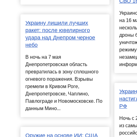
СВО 1
Украинс
на 16 м
Украину лишили лучших
несколь
ракет: после ювелирного
дроны 
удара над Днепром черное
уничтож
небо
режиму
В ночь на 7 мая
незаме
Днепропетровская область
информа
превратилась в зону сплошного
огневого поражения. Взрывы
гремели в Кривом Роге,
Украин
Днепропетровске, Чаплино,
настиг
Павлограде и Новомосковске. По
РФ
данным Мино...
Ночь с 
из сам
россий
Оружие на основе ИИ: США