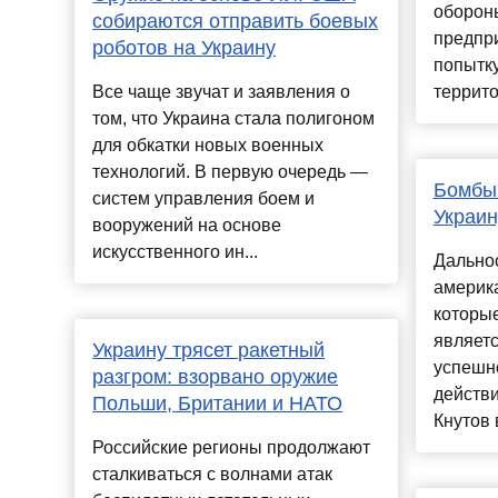
обороны
собираются отправить боевых
предпр
роботов на Украину
попытку
Все чаще звучат и заявления о
террито
том, что Украина стала полигоном
для обкатки новых военных
технологий. В первую очередь —
Бомбы 
систем управления боем и
Украин
вооружений на основе
искусственного ин...
Дально
америк
которые
являетс
Украину трясет ракетный
успешн
разгром: взорвано оружие
действ
Польши, Британии и НАТО
Кнутов в
Российские регионы продолжают
сталкиваться с волнами атак