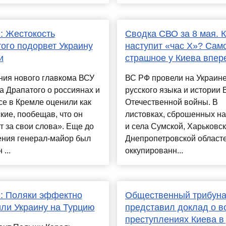
: Жестокость
Сводка СВО за 8 мая. 
ого подорвет Украину
наступит «час Х»? Сам
и
страшное у Киева впер
ния нового главкома ВСУ
ВС РФ провели на Украине
 Драпатого о россиянах и
русского языка и истории 
е в Кремле оценили как
Отечественной войны. В
кие, пообещав, что он
листовках, сброшенных на
т за свои слова». Еще до
и села Сумской, Харьковск
ния генерал-майор был
Днепропетровской областе
...
оккупированн...
: Поляки эффектно
Общественный трибун
ли Украину на Турцию
представил доклад о в
преступлениях Киева в