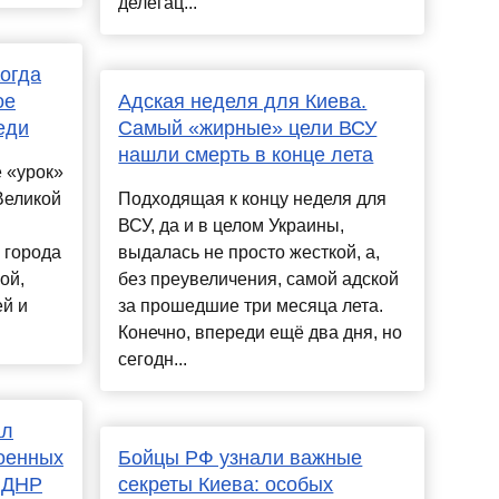
делегац...
Когда
ое
Адская неделя для Киева.
еди
Самый «жирные» цели ВСУ
нашли смерть в конце лета
 «урок»
Великой
Подходящая к концу неделя для
ВСУ, да и в целом Украины,
 города
выдалась не просто жесткой, а,
ой,
без преувеличения, самой адской
й и
за прошедшие три месяца лета.
Конечно, впереди ещё два дня, но
сегодн...
ал
оенных
Бойцы РФ узнали важные
 ДНР
секреты Киева: особых