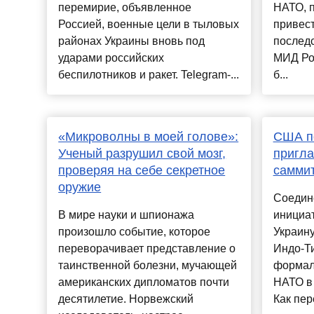
перемирие, объявленное
НАТО, п
Россией, военные цели в тыловых
привес
районах Украины вновь под
последс
ударами российских
МИД Ро
беспилотников и ракет. Telegram-...
б...
«Микроволны в моей голове»:
США п
Ученый разрушил свой мозг,
пригла
проверяя на себе секретное
саммит
оружие
Соедин
В мире науки и шпионажа
инициа
произошло событие, которое
Украину
переворачивает представление о
Индо-Ти
таинственной болезни, мучающей
формал
американских дипломатов почти
НАТО в
десятилетие. Норвежский
Как пер