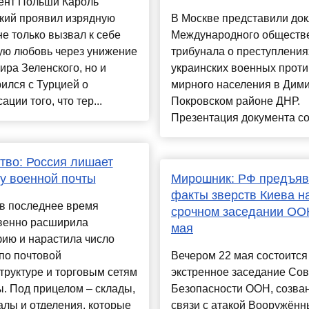
ент Польши Кароль
кий проявил изрядную
В Москве представили до
не только вызвал к себе
Международного обществ
ую любовь через унижение
трибунала о преступления
ра Зеленского, но и
украинских военных проти
ился с Турцией о
мирного населения в Дими
ации того, что тер...
Покровском районе ДНР.
Презентация документа сос
во: Россия лишает
у военной почты
Мирошник: РФ предъяв
факты зверств Киева н
 в последнее время
срочном заседании ОО
венно расширила
мая
ию и нарастила число
по почтовой
Вечером 22 мая состоится
руктуре и торговым сетям
экстренное заседание Сов
. Под прицелом – склады,
Безопасности ООН, созва
лы и отделения, которые
связи с атакой Вооружённ