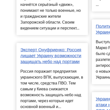
начнётся серьёзный «движ»,
...
понимают не только военные, но
и гражданские жители
Запорожской области. Своим
Полити
видением ситуации и перспект...
Украин
Выступ
Марко 
Эксперт Онуфриенко: Россия
было с
лишает Украину возможности
разлете
защищать небо над портами
антирос
Россия поражает предприятия
о новых
украинского ВПК, выпускающие, в
Украины 
том числе, средства ПВО. Тем
самым у Киева снижается
возможность защищать небо над
Украин
портами, через которые идет
атаки 
основной военный и...