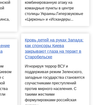
инской
комбинированную атаку на
ной
командные пункты в центре
столицы Украины.Гиперзвуковые
янса,
«Цирконы» и «Искандеры...
Кровь детей на руках Запада:
дение
как спонсоры Киева
ва
закрывают глаза на теракт в
Старобельске
ом
Игнорируя террор ВСУ и
Киевом
поддерживая режим Зеленского,
е с
западные государства становятся
ной
соучастниками преступлений
ства
против мирного населения. С
гли
такими жесткими
формулировками российская