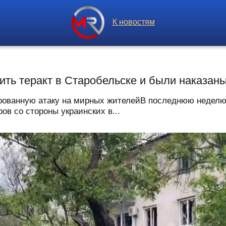
К новостям
ить теракт в Старобельске и были наказан
ированную атаку на мирных жителейВ последнюю неделю
в со стороны украинских в...