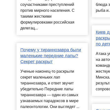
соучастниками преступлений
блюда з
против мирного населения. С
рыба и..
такими жесткими
формулировками российская
делегац...
Киев д
раскры
по дет
Почему у тираннозавра были
Атака у
маленькие передние лапы?
на авто
Секрет раскрыт
команд
Ученые наконец-то раскрыли
жестку
секрет маленьких лап
Минска.
тираннозавра, и ответ звучит
результ
убедительно Передние лапы
сопрово
тираннозавра — один из самых
узнаваемых парадоксов в мире
палеонтологии. Они выглядят ...