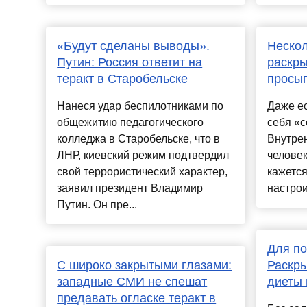
«Будут сделаны выводы».
Нескол
Путин: Россия ответит на
раскры
теракт в Старобельске
просы
Нанеся удар беспилотниками по
Даже ес
общежитию педагогического
себя «с
колледжа в Старобельске, что в
Внутре
ЛНР, киевский режим подтвердил
человек
свой террористический характер,
кажется
заявил президент Владимир
настрои
Путин. Он пре...
Для по
С широко закрытыми глазами:
Раскры
западные СМИ не спешат
диеты 
предавать огласке теракт в