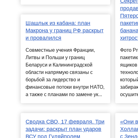
Секрет
продав
Пятеро
Шашлык из кабана: план
пакети
Макрона у границ РФ раскрыт
банана
и провалился
хитрос
Совместные учения Франции,
Фото P
Литвы и Польши у границ
пакетик
Беларуси и Калининградской
ящиков 
области напрямую связаны с
техноло
борьбой за лидерство и
который
финансовые потоки внутри НАТО,
забираю
а также с планами по замене ук...
осушите
Сводка СВО, 17 февраля. Три
«Они в
задачи: раскрыт план ударов
Холла
ВСУ под Гуляйполем
с Зенд