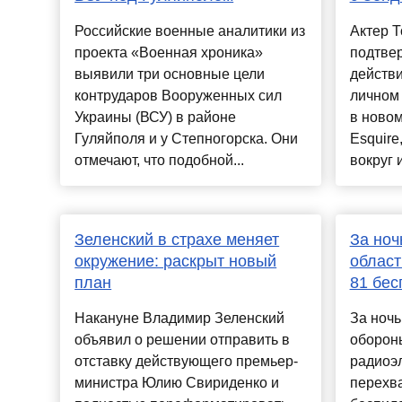
Российские военные аналитики из
Актер 
проекта «Военная хроника»
подтвер
выявили три основные цели
действи
контрударов Вооруженных сил
личном 
Украины (ВСУ) в районе
в ново
Гуляйполя и у Степногорска. Они
Esquire
отмечают, что подобной...
вокруг 
Зеленский в страхе меняет
За ноч
окружение: раскрыт новый
облас
план
81 бес
Накануне Владимир Зеленский
За ноч
объявил о решении отправить в
обороны
отставку действующего премьер-
радиоэ
министра Юлию Свириденко и
перехва