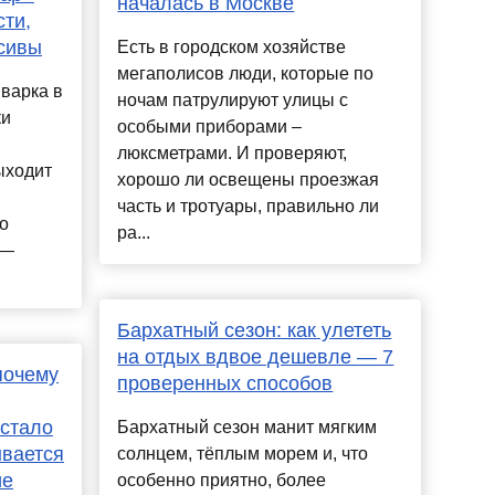
началась в Москве
сти,
сивы
Есть в городском хозяйстве
мегаполисов люди, которые по
 варка в
ночам патрулируют улицы с
ки
особыми приборами –
люксметрами. И проверяют,
ыходит
хорошо ли освещены проезжая
часть и тротуары, правильно ли
о
ра...
 —
Бархатный сезон: как улететь
на отдых вдвое дешевле — 7
почему
проверенных способов
 стало
Бархатный сезон манит мягким
ывается
солнцем, тёплым морем и, что
ие
особенно приятно, более