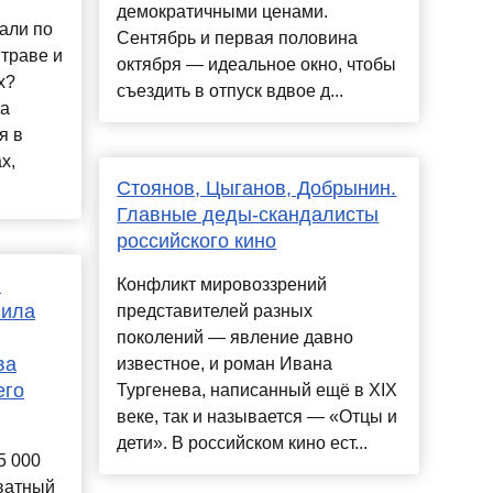
демократичными ценами.
гали по
Сентябрь и первая половина
 траве и
октября — идеальное окно, чтобы
х?
съездить в отпуск вдвое д...
на
я в
х,
Стоянов, Цыганов, Добрынин.
Главные деды-скандалисты
российского кино
:
Конфликт мировоззрений
пила
представителей разных
поколений — явление давно
ва
известное, и роман Ивана
его
Тургенева, написанный ещё в XIX
веке, так и называется — «Отцы и
дети». В российском кино ест...
5 000
ватный