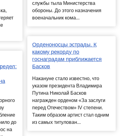
службы тыла Министерства
ка,
обороны. До этого назначения
теряет
военачальник кома...
же
Орденоносцы эстрады. К
какому рекорду по
госнаградам приближается
редел:
Басков
Накануне стало известно, что
на
указом президента Владимира
Путина Николай Басков
орного
награжден орденом «За заслуги
зу
перед Отечеством» IV степени.
ебление
Таким образом артист стал одним
чило до
из самых титулован...
рос на