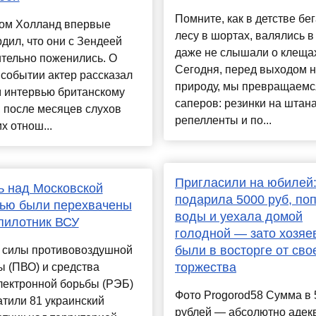
Помните, как в детстве бе
Том Холланд впервые
лесу в шортах, валялись в
дил, что они с Зендеей
даже не слышали о клеща
тельно поженились. О
Сегодня, перед выходом 
событии актер рассказал
природу, мы превращаемс
м интервью британскому
саперов: резинки на штана
, после месяцев слухов
репелленты и по...
их отнош...
Пригласили на юбилей
ь над Московской
подарила 5000 руб, по
тью были перехвачены
воды и уехала домой
пилотник ВСУ
голодной — зато хозяе
были в восторге от сво
ь силы противовоздушной
торжества
 (ПВО) и средства
лектронной борьбы (РЭБ)
Фото Progorod58 Сумма в 
тили 81 украинский
рублей — абсолютно адек