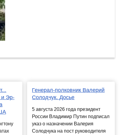
...
Генерал-полковник Валерий
 и Эр-
Солодчук. Досье
а
5 августа 2026 года президент
ША
России Владимир Путин подписал
нгтону
указ о назначении Валерия
атах
Солодчука на пост руководителя