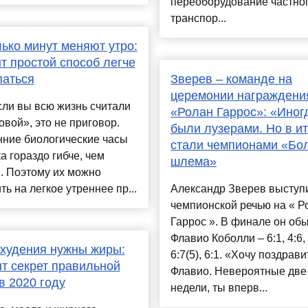
переоборудование частно
транспор...
ько минут меняют утро:
т простой способ легче
паться
Зверев – команде на
церемонии награждени
ли вы всю жизнь считали
«Ролан Гаррос»: «Иног
овой», это не приговор.
были лузерами. Но в ит
нние биологические часы
стали чемпионами «Бо
а гораздо гибче, чем
шлема»
. Поэтому их можно
ть на легкое утреннее пр...
Александр Зверев выступ
чемпионской речью на « Р
Гаррос ». В финале он об
Флавио Коболли – 6:1, 4:6, 
худения нужны жиры:
6:7(5), 6:1. «Хочу поздрави
т секрет правильной
Флавио. Невероятные две
в 2020 году
недели, ты вперв...