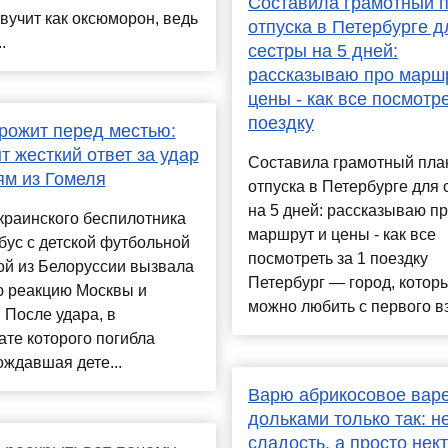
Составила грамотный 
вучит как оксюморон, ведь
отпуска в Петербурге д
.
сестры на 5 дней:
рассказываю про марш
цены - как все посмотре
поездку
рожит перед местью:
т жесткий ответ за удар
Составила грамотный пла
ям из Гомеля
отпуска в Петербурге для 
на 5 дней: рассказываю п
краинского беспилотника
маршрут и цены - как все
бус с детской футбольной
посмотреть за 1 поездку
ой из Белоруссии вызвала
Петербург — город, котор
ю реакцию Москвы и
можно любить с первого вз
 После удара, в
ате которого погибла
ждавшая дете...
Варю абрикосовое варе
дольками только так: н
сладость, а просто нект