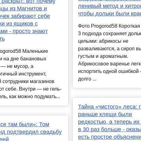
 раскрыт: вот почему
ленивый метод и хитро
цы из Магнитов и
чтобы дольки были кра
чек забирают себе
ки из ящиков с
Фото Progorod58 Короткая
ми - просто знают
3 подхода сохраняет доль
ть
целыми: абрикосы не
разваливаются, а сироп в
rogorod58 Маленькие
густым и ароматным.
и на дне банановых
Абрикосовое варенье легк
— не мусор, а
испортить одной ошибкой
гичный инструмент,
долго ...
 сотрудники магазинов
т себе. Внутри — не гель-
ль, как можно подумать...
Тайна «чистого» леса: 
раньше клещи были
редкостью, а теперь их
се там были»: Том
в 30 раз больше - оказ
нд подтвердил свадьбу
есть простое объяснен
еей