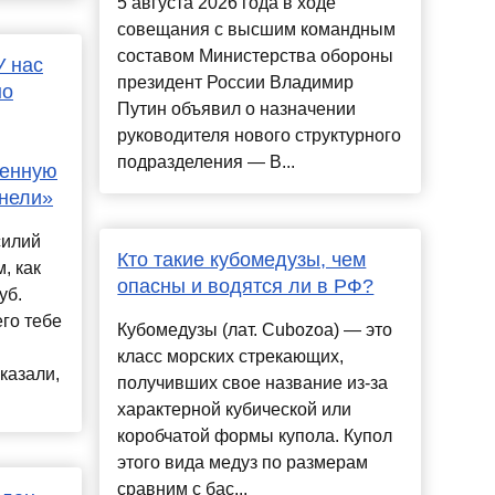
5 августа 2026 года в ходе
совещания с высшим командным
составом Министерства обороны
У нас
президент России Владимир
но
Путин объявил о назначении
руководителя нового структурного
подразделения — В...
венную
енели»
силий
Кто такие кубомедузы, чем
, как
опасны и водятся ли в РФ?
уб.
его тебе
Кубомедузы (лат. Cubozoa) — это
класс морских стрекающих,
казали,
получивших свое название из-за
характерной кубической или
коробчатой формы купола. Купол
этого вида медуз по размерам
сравним с бас...