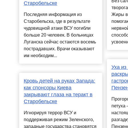
Без сал
Старобельске
творога
Последняя информация из
Жиры в
Старобельска, где в результате
помогаю
чудовищной атаки ВСУ погибли
нервной
больше 20 человек. В больницах
способ
Луганска сейчас остаются восемь
усвоени
пострадавших. Врачи оказывают
им необходим...
Уха из
раскры
Кровь детей на руках Запада:
гастро
как спонсоры Киева
Пензен
закрывают глаза на теракт в
Прогоро
Старобельске
петуха 
Игнорируя террор ВСУ и
настоя
поддерживая режим Зеленского,
разгадк
западные государства становятся
Пензенс