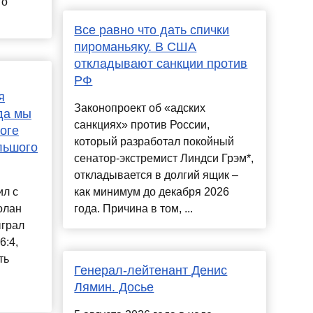
го
Все равно что дать спички
пироманьяку. В США
откладывают санкции против
РФ
я
Законопроект об «адских
да мы
санкциях» против России,
оге
который разработал покойный
льшого
сенатор-экстремист Линдси Грэм*,
откладывается в долгий ящик –
ил с
как минимум до декабря 2026
олан
года. Причина в том, ...
ыграл
6:4,
ть
Генерал-лейтенант Денис
Лямин. Досье