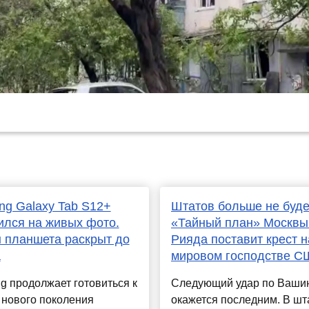
g Galaxy Tab S12+
Штатов больше не будет
ился на живых фото.
«Тайный план» Москвы
 планшета раскрыт до
Рияда поставит крест н
а
мировом господстве С
 продолжает готовиться к
Следующий удар по Ваши
 нового поколения
окажется последним. В шт