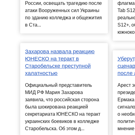
России, освещать трагедию после
флагма
атаки Вооруженных сил Украины
Tab S12
по зданию колледжа и общежития
реально
в Ста...
S12+, о
южноко.
Захарова назвала реакцию
ЮНЕСКО на теракт в
Уберут
Старобельске преступной
сценар
халатностью
после 
Официальный представитель
Арест э
МИД РФ Мария Захарова
презид
заявила, что российская сторона
Ермака
была шокирована реакцией
сигнал
секретариата ЮНЕСКО на теракт
о необх
украинских боевиков в колледже
политич
Старобельска. Об этом д...
мнение в