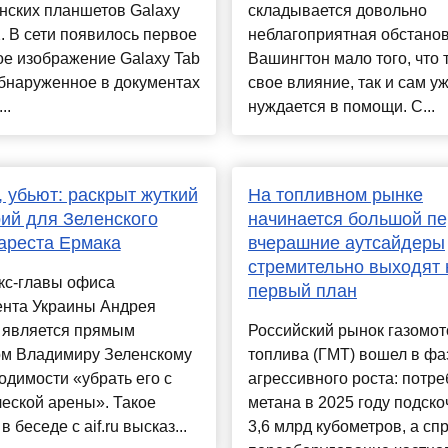
нских планшетов Galaxy
складывается довольно
. В сети появилось первое
неблагоприятная обстанов
е изображение Galaxy Tab
Вашингтон мало того, что 
бнаруженное в документах
свое влияние, так и сам у
..
нуждается в помощи. С...
, убьют: раскрыт жуткий
На топливном рынке
ий для Зеленского
начинается большой пе
ареста Ермака
вчерашние аутсайдеры
стремительно выходят 
кс-главы офиса
первый план
ента Украины Андрея
 является прямым
Российский рынок газомот
ом Владимиру Зеленскому
топлива (ГМТ) вошел в фа
одимости «убрать его с
агрессивного роста: потр
еской арены». Такое
метана в 2025 году подско
 беседе с aif.ru высказ...
3,6 млрд кубометров, а сп