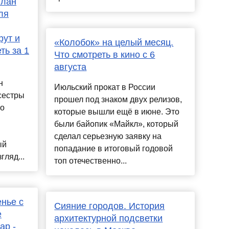
план
ля
рут и
«Колобок» на целый месяц.
ть за 1
Что смотреть в кино с 6
августа
н
Июльский прокат в России
сестры
прошел под знаком двух релизов,
ро
которые вышли ещё в июне. Это
были байопик «Майкл», который
сделал серьезную заявку на
ый
попадание в итоговый годовой
гляд...
топ отечественно...
нье с
Сияние городов. История
е
архитектурной подсветки
ар -