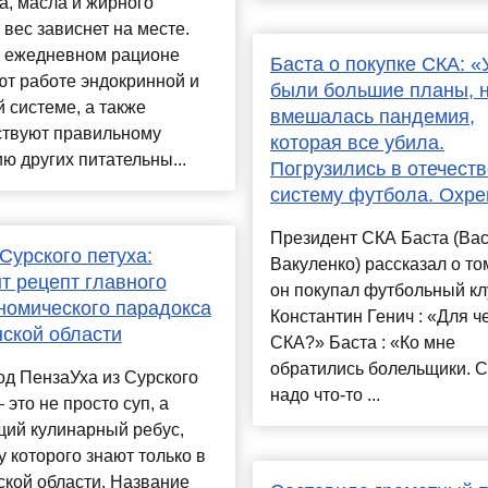
а, масла и жирного
 вес зависнет на месте.
 ежедневном рационе
Баста о покупке СКА: «
т работе эндокринной и
были большие планы, 
 системе, а также
вмешалась пандемия,
ствуют правильному
которая все убила.
ю других питательны...
Погрузились в отечест
систему футбола. Охр
Президент СКА Баста (Ва
 Сурского петуха:
Вакуленко) рассказал о том
т рецепт главного
он покупал футбольный кл
номического парадокса
Константин Генич : «Для ч
ской области
СКА?» Баста : «Ко мне
обратились болельщики. С
д ПензаУха из Сурского
надо что-то ...
– это не просто суп, а
щий кулинарный ребус,
у которого знают только в
кой области. Название