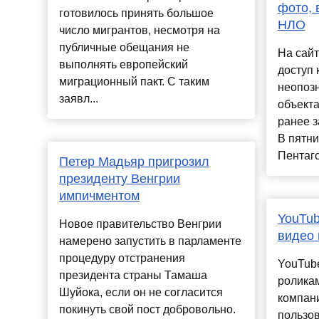
фото, 
готовилось принять большое
НЛО
число мигрантов, несмотря на
публичные обещания не
На сайт
выполнять европейский
доступ 
миграционный пакт. С таким
неопоз
заявл...
объекта
ранее 
В пятн
Пентаго
Петер Мадьяр пригрозил
президенту Венгрии
импичментом
YouTub
Новое правительство Венгрии
видео 
намерено запустить в парламенте
процедуру отстранения
YouTub
президента страны Тамаша
роликам
Шуйока, если он не согласится
компани
покинуть свой пост добровольно.
пользов