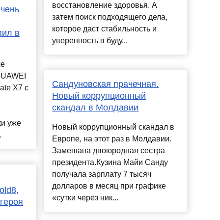
восстановление здоровья. А
очень
затем поиск подходящего дела,
которое даст стабильность и
пил в
уверенность в буду...
ле
 HUAWEI
Сандуновская прачечная.
te X7 с
Новый коррупционный
скандал в Молдавии
ки уже
Новый коррупционный скандал в
.
Европе, на этот раз в Молдавии.
Замешана двоюродная сестра
президента.Кузина Майи Санду
получала зарплату 7 тысяч
долларов в месяц при графике
old8,
«сутки через ник...
 героя