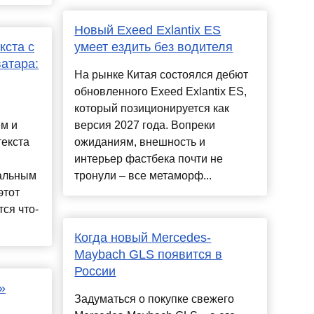
Новый Exeed Exlantix ES
кста с
умеет ездить без водителя
атара:
На рынке Китая состоялся дебют
обновленного Exeed Exlantix ES,
который позиционируется как
ем и
версия 2027 года. Вопреки
текста
ожиданиям, внешность и
интерьер фастбека почти не
уальным
тронули – все метаморф...
этот
тся что-
Когда новый Mercedes-
Maybach GLS появится в
России
»
Задуматься о покупке свежего