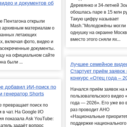
видео и документов об
Деревянко и 34-летней Зо
обошлась паре в 15 млн р
Такую цифру называет
е Пентагона открыли
Mash."Молодожёны могли 
к архивным материалам о
однушку на окраине Москв
нанных летающих
вместо этого сняли ях...
х, включая фото, видео и
засекреченные документы.
ицу на официальном сайте
на были ...
Лучшее семейное виде
Стартует приём заявок 
конкурс «Отец года – 2
e добавил ИИ-поиск по
Начался приём заявок на 
и генератор Shorts
пользовательского видео 
года — 2026». Его уже во 
e превращает поиск по
раз проводит АНО
 в чат. На Google I/O
«Национальные приорите
я показала Ask YouTube:
поддержке национального
атель задаёт вопрос