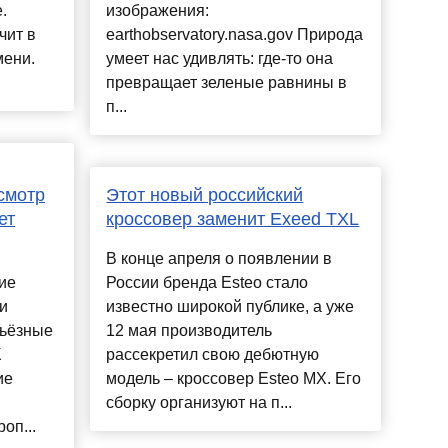
.
изображения:
чит в
earthobservatory.nasa.gov Природа
мени.
умеет нас удивлять: где-то она
превращает зеленые равнины в
п...
смотр
Этот новый российский
ет
кроссовер заменит Exeed TXL
В конце апреля о появлении в
ие
России бренда Esteo стало
и
известно широкой публике, а уже
рьёзные
12 мая производитель
К
рассекретил свою дебютную
ие
модель – кроссовер Esteo MX. Его
сборку организуют на п...
оп...