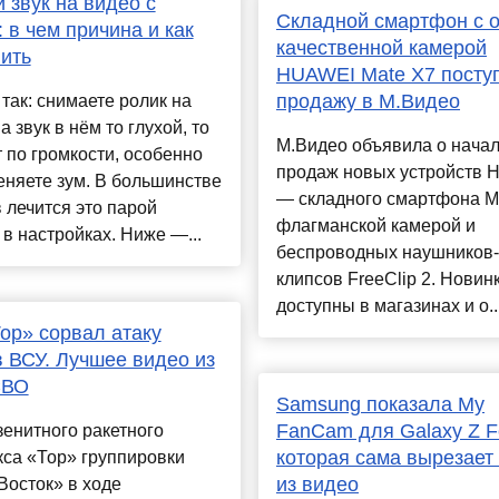
 звук на видео с
Складной смартфон с 
: в чем причина и как
качественной камерой
ить
HUAWEI Mate X7 посту
продажу в М.Видео
так: снимаете ролик на
а звук в нём то глухой, то
М.Видео объявила о нача
 по громкости, особенно
продаж новых устройств
еняете зум. В большинстве
— складного смартфона Ma
 лечится это парой
флагманской камерой и
 в настройках. Ниже —...
беспроводных наушников-
клипсов FreeClip 2. Новин
доступны в магазинах и о..
ор» сорвал атаку
 ВСУ. Лучшее видео из
СВО
Samsung показала My
FanCam для Galaxy Z F
зенитного ракетного
которая сама вырезает
са «Тор» группировки
из видео
Восток» в ходе