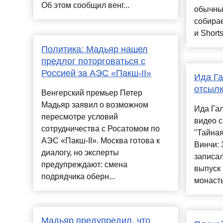
Об этом сообщил венг...
обычны
собирае
и Shorts
Политика: Мадьяр нашел
предлог поторговаться с
Россией за АЭС «Пакш-II»
Ида Га
отсылк
Венгерский премьер Петер
Мадьяр заявил о возможном
Ида Га
пересмотре условий
видео с
сотрудничества с Росатомом по
"Тайная
АЭС «Пакш-II». Москва готова к
Винчи: 
диалогу, но эксперты
записа
предупреждают: смена
выпуск 
подрядчика оберн...
монасты
Мадьяр предупредил, что