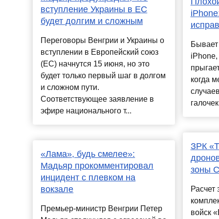
Плохой
вступление Украины в ЕС
iPhone
будет долгим и сложным
исправ
Переговоры Венгрии и Украины о
Бывает 
вступлении в Европейский союз
iPhone, 
(ЕС) начнутся 15 июня, но это
прыгает
будет только первый шаг в долгом
когда м
и сложном пути.
случаев
Соответствующее заявление в
галочек
эфире национального т...
ЗРК «Т
«Лама», будь смелее»:
дронов
Мадьяр прокомментировал
зоны 
инцидент с плевком на
вокзале
Расчет 
комплек
Премьер-министр Венгрии Петер
войск «