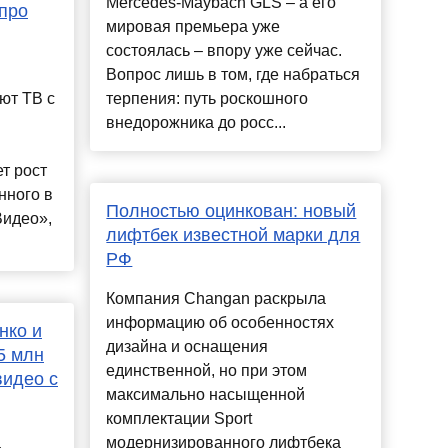
Mercedes-Maybach GLS – а его
про
мировая премьера уже
состоялась – впору уже сейчас.
Вопрос лишь в том, где набраться
ют ТВ с
терпения: путь роскошного
внедорожника до росс...
т рост
нного в
Полностью оцинкован: новый
Видео»,
лифтбек известной марки для
РФ
Компания Changan раскрыла
информацию об особенностях
нко и
дизайна и оснащения
5 млн
единственной, но при этом
видео с
максимально насыщенной
комплектации Sport
а
модернизированного лифтбека