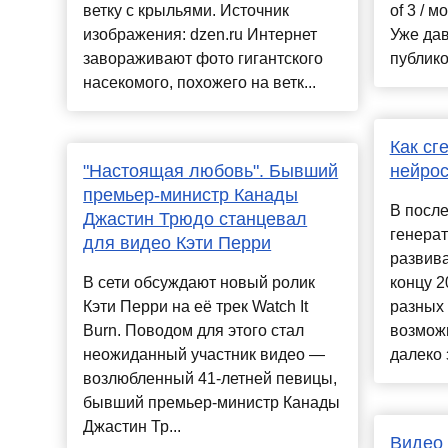
ветку с крыльями. Источник
of 3 / 
изображения: dzen.ru Интернет
Уже дав
завораживают фото гигантского
публиков
насекомого, похожего на ветк...
Как сг
"Настоящая любовь". Бывший
нейрос
премьер-министр Канады
В после
Джастин Трюдо станцевал
генера
для видео Кэти Перри
развив
В сети обсуждают новый ролик
концу 2
Кэти Перри на её трек Watch It
разных
Burn. Поводом для этого стал
возмож
неожиданный участник видео —
далеко 
возлюбленный 41-летней певицы,
бывший премьер-министр Канады
Джастин Тр...
Видео