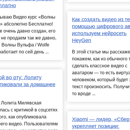
платно
ываю Видео курс «Волны
Как создать видео из те
» абсолютно Бесплатно!
помощью цифрового ав
е очень давно создан, его
используем нейросеть
не продаем так же давно,
HeyGen
 Волны Вульфа / Wolfe
аботает по сей день ...
В этой статье мы расскаж
покажем, как из обычного 
сделать классное видео с
аватаром — то есть вирт
ой во рту: Лолиту
человеком, который будет 
тиковали за домашнее
текст произносить. Получи
то вроде ...
 Лолита Милявская
лась с критикой в соцсетях
ого, как опубликовала
Xiaomi — лидер, «Сбер
его видео. Пользователям
укрепляет позиции: