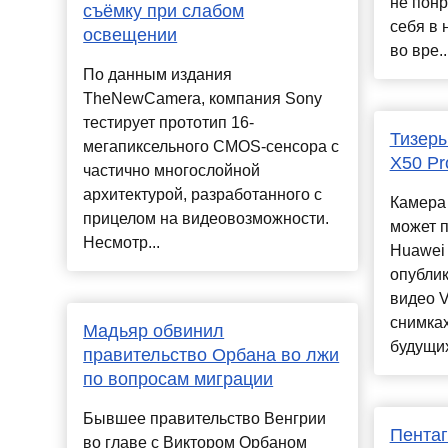
не понр
съёмку при слабом
себя в
освещении
во вре..
По данным издания
TheNewCamera, компания Sony
тестирует прототип 16-
Тизеры
мегапиксельного CMOS-сенсора с
X50 Pr
частично многослойной
архитектурой, разработанного с
Камера 
прицелом на видеовозможности.
может п
Несмотр...
Huawei 
опубли
видео V
снимка
Мадьяр обвинил
будущих
правительство Орбана во лжи
по вопросам миграции
Бывшее правительство Венгрии
Пентаг
во главе с Виктором Орбаном