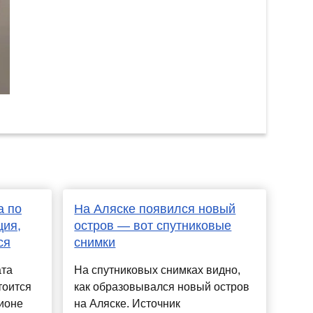
а по
На Аляске появился новый
ция,
остров — вот спутниковые
ся
снимки
ата
На спутниковых снимках видно,
тоится
как образовывался новый остров
дионе
на Аляске. Источник