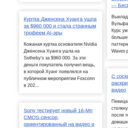
— Бес
Выклад
Куртка Дженсена Хуанга ушла
Вульфа
за $960 000 и стала странным
Курс уж
трофеем AI-эры
больше 
Кожаная куртка основателя Nvidia
паттерн
Дженсена Хуанга ушла на
Waves р
Sotheby’s за $960 000. За эти
деньги покупатель получил вещь,
в которой Хуанг появлялся на
С соск
публичном мероприятии Foxconn
раскри
в 202...
видео
Певица
столкну
Sony тестирует новый 16-Мп
после т
CMOS-сенсор,
домашн
ориентированный на видео и