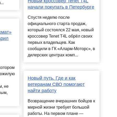
Новый кроссовер Tenet T4L
..
начали покупать в Петербурге
Спустя неделю после
официального старта продаж,
который состоялся 22 мая, новый
хмат»
кроссовер Tenet T4L обрёл своих
арил
первых владельцев. Как
сообщили в ГК «Аларм-Моторс», в
дилерских центрах комп...
котором
 пожилую
Новый путь. Где и как
ветеранам СВО помогают
, не
найти работу
ным,
Возвращение вчерашних бойцов к
мирной жизни требует большой
работы. На первом плане —