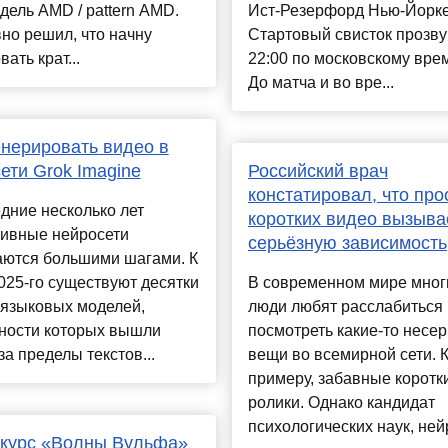
модель AMD / pattern AMD.
Ист-Резерфорд Нью-Йорке
но решил, что начну
Стартовый свисток прозву
ать крат...
22:00 по московскому вре
До матча и во вре...
енерировать видео в
ети Grok Imagine
Российский врач
констатировал, что про
дние несколько лет
коротких видео вызыва
тивные нейросети
серьёзную зависимость
аются большими шагами. К
025-го существуют десятки
В современном мире мног
 языковых моделей,
люди любят расслабиться 
ности которых вышли
посмотреть какие-то несе
за пределы текстов...
вещи во всемирной сети. 
примеру, забавные коротк
ролики. Однако кандидат
психологических наук, нейр
 курс «Волны Вульфа»