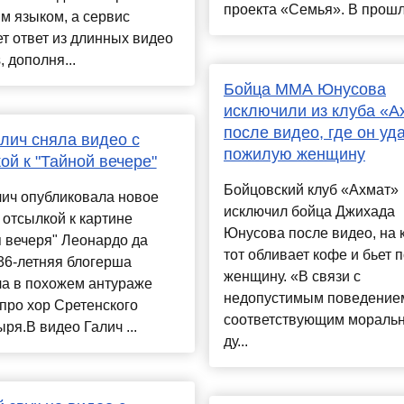
проекта «Семья». В прошл.
м языком, а сервис
т ответ из длинных видео
, дополня...
Бойца MMA Юнусова
исключили из клуба «А
после видео, где он уд
лич сняла видео с
пожилую женщину
ой к "Тайной вечере"
Бойцовский клуб «Ахмат»
лич опубликовала новое
исключил бойца Джихада
 отсылкой к картине
Юнусова после видео, на 
 вечеря" Леонардо да
тот обливает кофе и бьет
36-летняя блогерша
женщину. «В связи с
ла в похожем антураже
недопустимым поведением
про хор Сретенского
соответствующим мораль
ря.В видео Галич ...
ду...