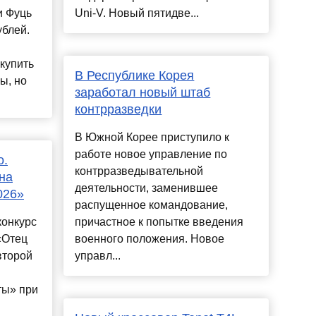
и Фуць
Uni-V. Новый пятидве...
ублей.
купить
В Республике Корея
ы, но
заработал новый штаб
контрразведки
В Южной Корее приступило к
работе новое управление по
о.
контрразведывательной
на
деятельности, заменившее
026»
распущенное командование,
конкурс
причастное к попытке введения
«Отец
военного положения. Новое
второй
управл...
ты» при