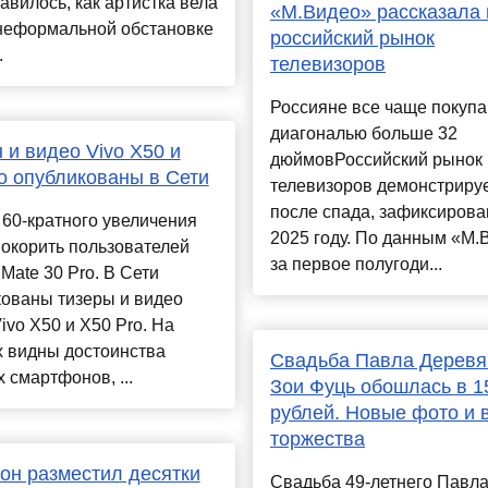
авилось, как артистка вела
«М.Видео» рассказала 
 неформальной обстановке
российский рынок
.
телевизоров
Россияне все чаще покупа
диагональю больше 32
 и видео Vivo X50 и
дюймовРоссийский рынок
o опубликованы в Сети
телевизоров демонстрируе
после спада, зафиксирова
60-кратного увеличения
2025 году. По данным «М.
окорить пользователей
за первое полугоди...
Mate 30 Pro. В Сети
кованы тизеры и видео
ivo X50 и X50 Pro. На
х видны достоинства
Свадьба Павла Деревя
 смартфонов, ...
Зои Фуць обошлась в 1
рублей. Новые фото и 
торжества
он разместил десятки
Свадьба 49-летнего Павл