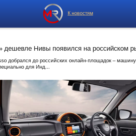
К новостям
 дешевле Нивы появился на российском р
sso добрался до российских онлайн-площадок – машину
пециально для Инд...