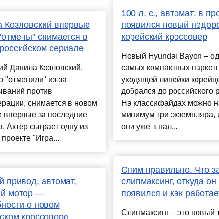
100 л. с., автомат: в п
 Козловский впервые
появился новый недор
"отмены" снимается в
корейский кроссовер
российском сериале
Новый Hyundai Bayon – од
ий Данила Козловский,
самых компактных паркет
о "отменили" из-за
уходящей линейки корейц
ываний против
добрался до российского 
рации, снимается в новом
На классифайдах можно н
е впервые за последние
минимум три экземпляра, 
а. Актёр сыграет одну из
они уже в нал...
 проекте "Игра...
Спим правильно. Что з
 привод, автомат,
слипмаксинг, откуда он
й мотор —
появился и как работае
ности о новом
Слипмаксинг – это новый 
ском кроссовере