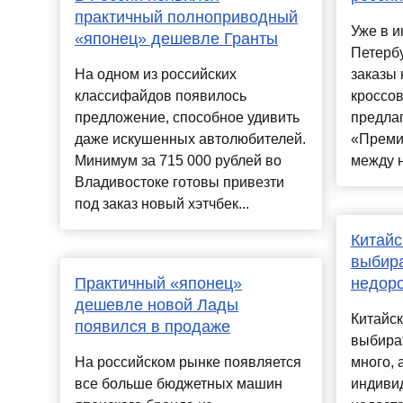
практичный полноприводный
Уже в и
«японец» дешевле Гранты
Петерб
На одном из российских
заказы 
классифайдов появилось
кроссо
предложение, способное удивить
предлаг
даже искушенных автолюбителей.
«Преми
Минимум за 715 000 рублей во
между н
Владивостоке готовы привезти
под заказ новый хэтчбек...
Китайс
выбир
Практичный «японец»
недор
дешевле новой Лады
Китайск
появился в продаже
выбират
На российском рынке появляется
много, 
все больше бюджетных машин
индиви