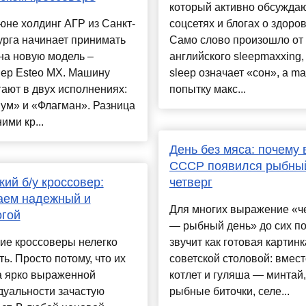
который активно обсуждаю
юне холдинг АГР из Санкт-
соцсетях и блогах о здоров
урга начинает принимать
Само слово произошло от
на новую модель –
английского sleepmaxxing,
вер Esteo MX. Машину
sleep означает «сон», а ma
ают в двух исполнениях:
попытку макс...
ум» и «Флагман». Разница
ими кр...
День без мяса: почему 
СССР появился рыбны
кий б/у кроссовер:
четверг
аем надежный и
Для многих выражение «ч
огой
— рыбный день» до сих п
ие кроссоверы нелегко
звучит как готовая картинк
ь. Просто потому, что их
советской столовой: вмест
а ярко выраженной
котлет и гуляша — минтай,
дуальности зачастую
рыбные биточки, селе...