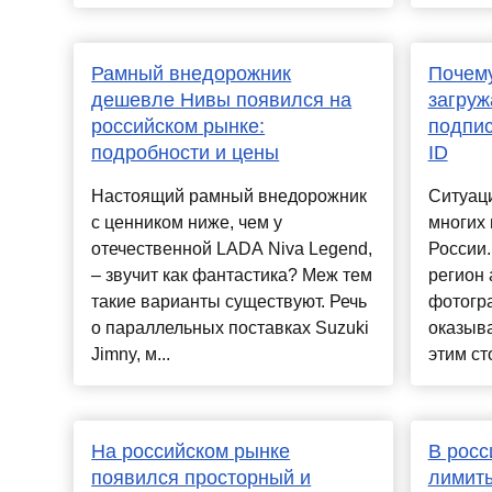
Рамный внедорожник
Почему
дешевле Нивы появился на
загруж
российском рынке:
подпис
подробности и цены
ID
Настоящий рамный внедорожник
Ситуаци
с ценником ниже, чем у
многих
отечественной LADA Niva Legend,
России.
– звучит как фантастика? Меж тем
регион 
такие варианты существуют. Речь
фотогр
о параллельных поставках Suzuki
оказыва
Jimny, м...
этим ст
На российском рынке
В росс
появился просторный и
лимиты