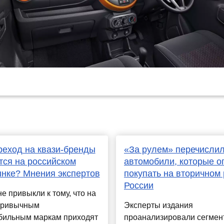
реход на квази-бренды
«За рулем» перечисли
тся на российском
автомобили, которые о
нке? Мнения экспертов
покупать на вторичном
России
е привыкли к тому, что на
привычным
Эксперты издания
бильным маркам приходят
проанализировали сегмен