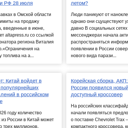
и РФ 28 июля
летом?
авках в Омской области
Люди паникуют от нанокл
лимиты на продажу
однако они сцуществуют 
, введенные в июне,
давно В социальных сетях
т altapress.ru со ссылкой
мессенджерах начала акт
рнатора региона Виталия
распространяться информ
о.«Ограничения на
появлении в России сове
 топлива на а...
нового вида парази...
т: Китай войдет в
Корейская сборка, АКП:
 популярнейших
России появился новы
лений в российском
доступный кроссовер
е
На российских классифай
026 году количество
начали появляться предл
 из России в Китай может
о поставке Chevrolet Trax 
о трех миллионов,
компактного кроссовера, 