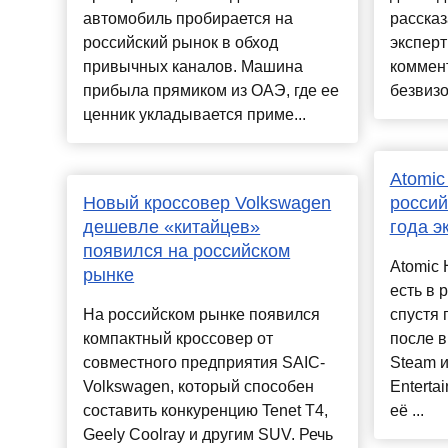
автомобиль пробирается на
рассказ
российский рынок в обход
эксперт
привычных каналов. Машина
коммен
прибыла прямиком из ОАЭ, где ее
безвизо
ценник укладывается приме...
Atomic
Новый кроссовер Volkswagen
россий
дешевле «китайцев»
года э
появился на российском
Atomic 
рынке
есть в 
На российском рынке появился
спустя 
компактный кроссовер от
после в
совместного предприятия SAIC-
Steam и
Volkswagen, который способен
Enterta
составить конкуренцию Tenet T4,
её ...
Geely Coolray и другим SUV. Речь