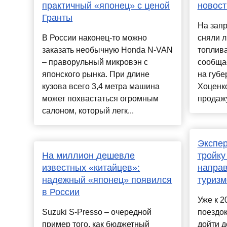
практичный «японец» с ценой
новост
Гранты
На запр
В России наконец-то можно
сняли 
заказать необычную Honda N-VAN
топлива
– праворульный микровэн с
сообщае
японского рынка. При длине
на губе
кузова всего 3,4 метра машина
Хоценк
может похвастаться огромным
продажу
салоном, который легк...
Экспер
На миллион дешевле
тройку
известных «китайцев»:
направ
надежный «японец» появился
туризм
в России
Уже к 2
Suzuki S-Presso – очередной
поездок
пример того, как бюджетный
дойти д