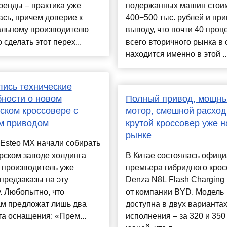
ренды – практика уже
подержанных машин стои
сь, причем доверие к
400−500 тыс. рублей и при
альному производителю
выводу, что почти 40 проц
 сделать этот перех...
всего вторичного рынка в 
находится именно в этой ..
ись технические
ности о новом
Полный привод, мощн
ском кроссовере с
мотор, смешной расхо
м приводом
крутой кроссовер уже н
рынке
Esteo MX начали собирать
рском заводе холдинга
В Китае состоялась офиц
 производитель уже
премьера гибридного кро
предзаказы на эту
Denza N8L Flash Charging 
. Любопытно, что
от компании BYD. Модель
ам предложат лишь два
доступна в двух варианта
а оснащения: «Прем...
исполнения – за 320 и 350