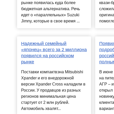
рынке появилась куда более
квази-б
бюджетная альтернатива. Речь
сложила
идет о «параллельных» Suzuki
оригин
Jimny, которые в свое время ...
помогло
Надежный семейный
Появил
«японец» всего за 2 миллиона
подроб
появился на российском
россий
рынке
полны
Поставки компактвэна Mitsubishi
В июне 
Xpander и его внедорожной
на пите
версии Xpander Cross наладили в
АГР – и
России. У продавцов из разных
открыл 
регионов минимальная цена
новинку
стартует от 2 млн рублей.
клиент
Автомобиль хвалят...
вариант