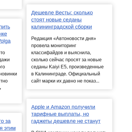
Дешевле Весты: сколько
стоят новые седаны
пить
калининградской сборки
нке
Редакция «Автоновости дня»
olga
провела мониторинг
-то
классифайдов и выяснила,
дажи
сколько сейчас просят за новые
го
седаны Kaiyi E5, произведенные
 новинки
в Калининграде. Официальный
ятно
сайт марки их давно не показ...
ь
Apple и Amazon получили
тарифные выплаты, но
о за
гаджеты дешевле не станут
я этим