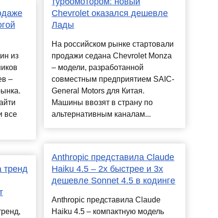
турбомотором: новый
родаже
Chevrolet оказался дешевле
огой
Лады
На российском рынке стартовали
ин из
продажи седана Chevrolet Monza
ников
– модели, разработанной
ев –
совместным предприятием SAIC-
рынка.
General Motors для Китая.
айти
Машины ввозят в страну по
и все
альтернативным каналам...
Anthropic представила Claude
а тренд
Haiku 4.5 – 2x быстрее и 3x
дешевле Sonnet 4.5 в кодинге
т
Anthropic представила Claude
тренд,
Haiku 4.5 – компактную модель