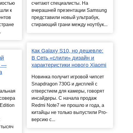
мостью
считают специалисты. На
шли к
вчерашней презентации Samsung
ентов
представили новый ультрабук,
стране
стирающий грани между ноутбук...
.
Как Galaxy S10, но дешевле:
ый
В Сеть «слили» дизайн и
д —
характеристики нового Xiaomi
а
Новинка получит игровой чипсет
Snapdragon 730G и дисплей с
иальная
отверстием для камеры, говорят
ссовера
инсайдеры. С начала продаж
Edition
Redmi Note7 не прошло и года, а
китайцы не только выпустили Pro-
х
версию с...
 тысяч