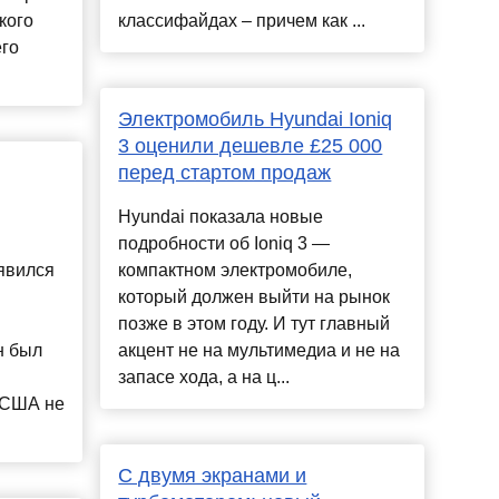
кого
классифайдах – причем как ...
его
Электромобиль Hyundai Ioniq
3 оценили дешевле £25 000
перед стартом продаж
Hyundai показала новые
подробности об Ioniq 3 —
явился
компактном электромобиле,
который должен выйти на рынок
позже в этом году. И тут главный
н был
акцент не на мультимедиа и не на
запасе хода, а на ц...
 США не
С двумя экранами и