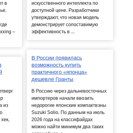
т в
искусственного интеллекта по
ье.
доступной цене. Разработчики
утверждают, что новая модель
 где
демонстрирует сопоставимую
xxing –
эффективность в ...
В России появилась
в
возможность купить
й
практичного «японца»
дешевле Гранты
етверг
В Россию через дальневосточных
ор
импортеров начали ввозить
а из
недорогие японские компактвэны
о
Suzuki Solio. По данным на июль
 хек,
2026 года на классифайдах
можно найти минимум два таких