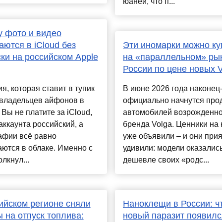
юаней, что п...
 фото и видео
аются в iCloud без
Эти иномарки можно ку
ки на российском Apple
на «параллельном» ры
России по цене новых V
я, которая ставит в тупик
В июне 2026 года наконец
 владельцев айфонов в
официально начнутся про
 Вы не платите за iCloud,
автомобилей возрожденно
аккаунта российский, а
бренда Volga. Ценники на
афии всё равно
уже объявили – и они при
ются в облаке. Именно с
удивили: модели оказалис
олкнул...
дешевле своих «родс...
ийском регионе сняли
Наноклещи в России: чт
 на отпуск топлива:
новый паразит появилс