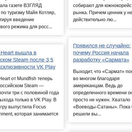
ала газете ВЗГЛЯД
собирают для южнокорейс
 по туризму Майя Котляр,
рынка. Причем ценник у н
тируя введение
действительно лю...
вого режима для росс...
Появился не случайно:
 Heart вышла в
почему Россия начала
ском Steam после 3,5
разработку «Сармата»
ксклюзивности VK Play
Выходит, что «Сармат» по
Heart от Mundfish теперь
во многом благодаря
российском Steam —
американцам. Ведь до
почти три с половиной года
определенного времени о
ыхода только в VK Play. В
просто не нужен. Хватало
гру выпустила Focus
«Воеводы-Сатаны». Пока
inment, которая занимается
решили вы...