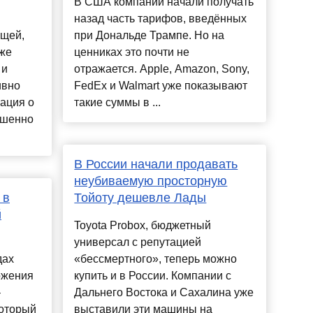
В США компании начали получать
назад часть тарифов, введённых
ещей,
при Дональде Трампе. Но на
уже
ценниках это почти не
 и
отражается. Apple, Amazon, Sony,
ивно
FedEx и Walmart уже показывают
ация о
такие суммы в ...
ршенно
В России начали продавать
неубиваемую просторную
 в
Тойоту дешевле Лады
й
Toyota Probox, бюджетный
универсал с репутацией
дах
«бессмертного», теперь можно
ожения
купить и в России. Компании с
–
Дальнего Востока и Сахалина уже
который
выставили эти машины на