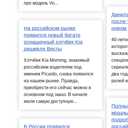
про модель Vo...
Данила
после 
На российском рынке
новом 
появился новый богато
40-летн
оснащенный хэтчбек Kia
которог
дешевле Весты
высказ
Хэтчбек Kia Morning, знакомый
спецопе
российским водителям под
сериал
именем Picanto, снова появился
два год
на нашем рынке. Правда,
ролей в
приобрести его сейчас можно в
основном под заказ. В начале
июля самую доступную...
Полный
мощны
подроб
В России появился
россий