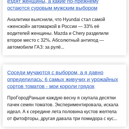
ездят женщины, а какие по-прежнему
остаются суровым мужским выбором
Аналитики выяснили, что Hyundai стал самой
«женской» автомаркой в России — 33% её
водителей женщины. Mazda и Chery разделили
второе место с 32%. Абсолютный антипод —
автомобили ГАЗ: за рулё...
Соседи мучаются с выбором, а я давно
определилась: 6 самых живучих и урожайных
сортов томатов - мои короли грядок
ПроГородРаньше каждую весну я скупала десятки
пачек семян томатов. Экспериментировала, искала
идеал. А к середине лета половина кустов желтела
от фитофторы, другая давала три помидора с кус...