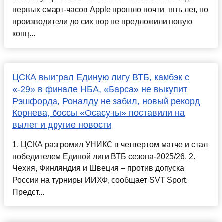
первых смарт-часов Apple прошло почти пять лет, но
производители до сих пор не предложили новую
конц...
ЦСКА выиграл Единую лигу ВТБ, камбэк с
«-29» в финале НБА, «Барса» не выкупит
Рэшфорда, Роналду не забил, новый рекорд
Корнева, боссы «Осасуны» поставили на
вылет и другие новости
1. ЦСКА разгромил УНИКС в четвертом матче и стал
победителем Единой лиги ВТБ сезона-2025/26. 2.
Чехия, Финляндия и Швеция – против допуска
России на турниры ИИХФ, сообщает SVT Sport.
Предст...