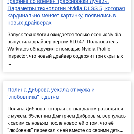
графике со времён трассировки лучей».
Параметры технологии Nvidia DLSS 5, которая
кардинально меняет картинку, появились в
новых драйверах
Запуск технологии ожидается только осеньюNvidia
выпустила драйвер версии 610.47. Пользователь
Warkratos обнаружил с помощью Nvidia Profile
Inspector, что новый драйвер содержит три скрытых
...
Полина Диброва уехала от мужа и
"любовника" к детям
Полина Диброва, которая со скандалом разводится
с мужем, 65-летним Дмитрием Дибровым, вернулась
к своим сыновьям после новостей о том, что её
"любовник" переехал к ней вместе со своими деть...