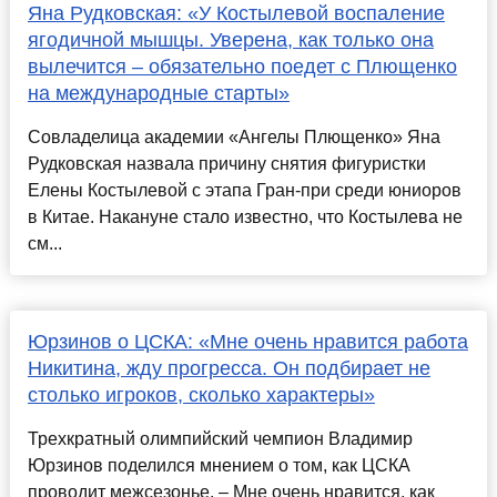
Яна Рудковская: «У Костылевой воспаление
ягодичной мышцы. Уверена, как только она
вылечится – обязательно поедет с Плющенко
на международные старты»
Совладелица академии «Ангелы Плющенко» Яна
Рудковская назвала причину снятия фигуристки
Елены Костылевой с этапа Гран-при среди юниоров
в Китае. Накануне стало известно, что Костылева не
см...
Юрзинов о ЦСКА: «Мне очень нравится работа
Никитина, жду прогресса. Он подбирает не
столько игроков, сколько характеры»
Трехкратный олимпийский чемпион Владимир
Юрзинов поделился мнением о том, как ЦСКА
проводит межсезонье. – Мне очень нравится, как