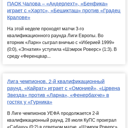
ПАОК Чалова – «Андерлехт», «Бенфика»
играет с «Хартс», «Бешикташ» против «Градец
Кралове»
На этой неделе проходят матчи 3-го
квалификационного раунда Лиги Европы. Во
вторник «Ларн» сыграл вничью с «Иберией 1999»
(0:0), «Эгнатия» уступила «Шэмрок Роверс» (1:3). В
среду «Ференцвар...
Лига чемпионов. 2-й квалификационный
раунд. «Кайрат» играет с «Омонией», «Црвена
Звезда» против «Ларна», «Фенербахче» в
гостях у «Гурника»
В Лиге чемпионов УЕФА продолжается 2-й
квалификационный раунд. 28 июля КуПС проиграл
«Сабаху» (0:2) в ответном матче, «Шэмрок Роверс»