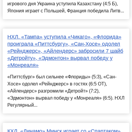
игрового дня Украина уступила Казахстану (4:5 Б),
Япония играет с Польшей, Франция победила Литв...
НХЛ. «Тампа» уступила «Чикаго», «Флорида»
проиграла «Питтсбургу», «Сан-Хосе» одолел
«Рейнджерс», «Айлендерс» забросили 7 шайб
«Детройту», «Эдмонтон» вырвал победу у
«Монреаля»
«Питтсбург» был сильнее «Флориды» (5:3), «Сан-
Хосе» одолел «Рейнджерс» в гостях (6:5 ОТ),
«Айлендерс» разгромили «Детройт» (7:2),
«Эдмонтон» вырвал победу у «Монреаля» (6:5). НХЛ
Регулярный...
КХЛ. «Динамо» Минск играет со «Спартаком»,