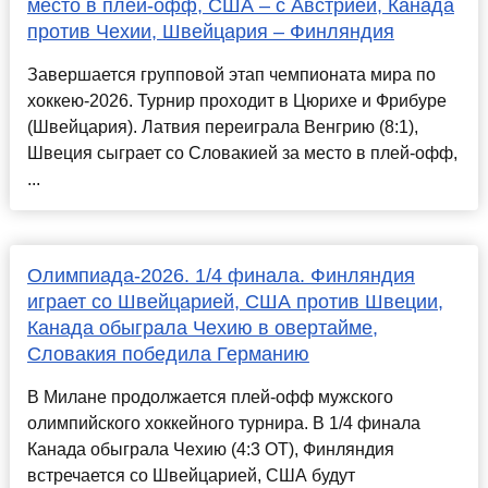
место в плей-офф, США – с Австрией, Канада
против Чехии, Швейцария – Финляндия
Завершается групповой этап чемпионата мира по
хоккею-2026. Турнир проходит в Цюрихе и Фрибуре
(Швейцария). Латвия переиграла Венгрию (8:1),
Швеция сыграет со Словакией за место в плей-офф,
...
Олимпиада-2026. 1/4 финала. Финляндия
играет со Швейцарией, США против Швеции,
Канада обыграла Чехию в овертайме,
Словакия победила Германию
В Милане продолжается плей-офф мужского
олимпийского хоккейного турнира. В 1/4 финала
Канада обыграла Чехию (4:3 ОТ), Финляндия
встречается со Швейцарией, США будут