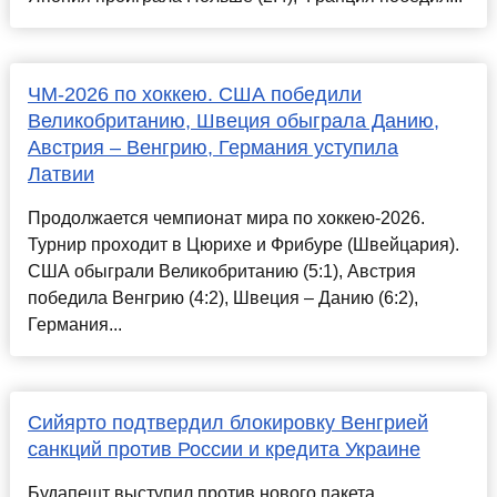
ЧМ-2026 по хоккею. США победили
Великобританию, Швеция обыграла Данию,
Австрия – Венгрию, Германия уступила
Латвии
Продолжается чемпионат мира по хоккею-2026.
Турнир проходит в Цюрихе и Фрибуре (Швейцария).
США обыграли Великобританию (5:1), Австрия
победила Венгрию (4:2), Швеция – Данию (6:2),
Германия...
Сийярто подтвердил блокировку Венгрией
санкций против России и кредита Украине
Будапешт выступил против нового пакета