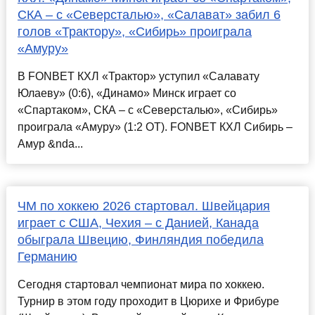
СКА – с «Северсталью», «Салават» забил 6
голов «Трактору», «Сибирь» проиграла
«Амуру»
В FONBET КХЛ «Трактор» уступил «Салавату
Юлаеву» (0:6), «Динамо» Минск играет со
«Спартаком», СКА – с «Северсталью», «Сибирь»
проиграла «Амуру» (1:2 ОТ). FONBET КХЛ Сибирь –
Амур &nda...
ЧМ по хоккею 2026 стартовал. Швейцария
играет с США, Чехия – с Данией, Канада
обыграла Швецию, Финляндия победила
Германию
Сегодня стартовал чемпионат мира по хоккею.
Турнир в этом году проходит в Цюрихе и Фрибуре