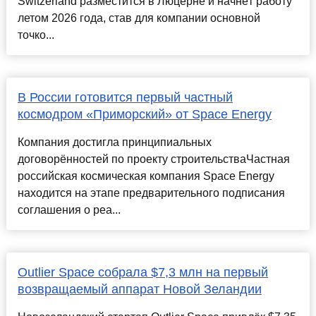
Switzerland разместится в Люцерне и начнёт работу
летом 2026 года, став для компании основной
точко...
В России готовится первый частный
космодром «Приморский» от Space Energy
Компания достигла принципиальных
договорённостей по проекту строительстваЧастная
российская космическая компания Space Energy
находится на этапе предварительного подписания
соглашения о реа...
Outlier Space собрала $7,3 млн на первый
возвращаемый аппарат Новой Зеландии