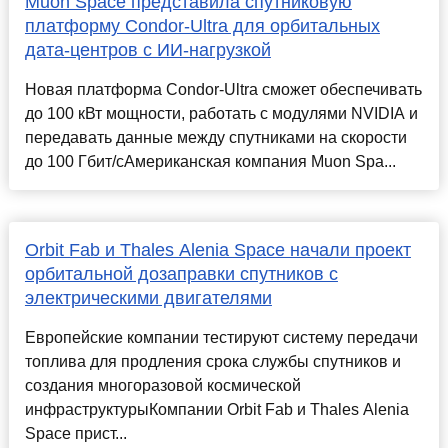
Muon Space представила спутниковую
платформу Condor-Ultra для орбитальных
дата-центров с ИИ-нагрузкой
Новая платформа Condor-Ultra сможет обеспечивать
до 100 кВт мощности, работать с модулями NVIDIA и
передавать данные между спутниками на скорости
до 100 Гбит/сАмериканская компания Muon Spa...
Orbit Fab и Thales Alenia Space начали проект
орбитальной дозаправки спутников с
электрическими двигателями
Европейские компании тестируют систему передачи
топлива для продления срока службы спутников и
создания многоразовой космической
инфраструктурыКомпании Orbit Fab и Thales Alenia
Space прист...