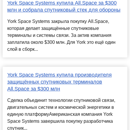
York Space Systems купила All.Space за $300
млн и собрала спутниковый стек для обороны
York Space Systems закрыла покупку All.Space,
которая делает защищённые спутниковые
терминалы и системы связи. За актив компания
заплатила около $300 млн. Для York это ещё один
слой в сборк...
York Space Systems купила производителя
защищённых спутниковых терминалов
All.Space за $300 млн
Сделка объединит технологии спутниковой связи,
двигательных систем и космической энергетики в
единую платформуАмериканская компания York
Space Systems завершила покупку разработчика
спутник...