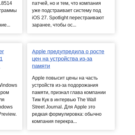
.8514
патчей, но и тем, что компания
ограммы
уже подстраивает систему под
iOS 27. Spotlight перестраивают
ие...
заранее, чтобы ос...
er
Apple предупредила о росте
61
цен на устройства из-за
)
памяти
Apple повысит цены на часть
Windows
устройств из-за подорожания
ером
памяти, признал глава компании
ля
Тим Кук в интервью The Wall
ndows
Street Journal. Для Apple это
Preview.
редкая формулировка: обычно
компания перекра...