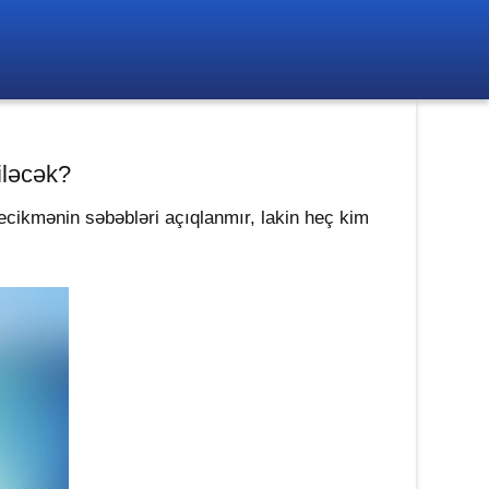
iləcək?
ecikmənin səbəbləri açıqlanmır, lakin heç kim