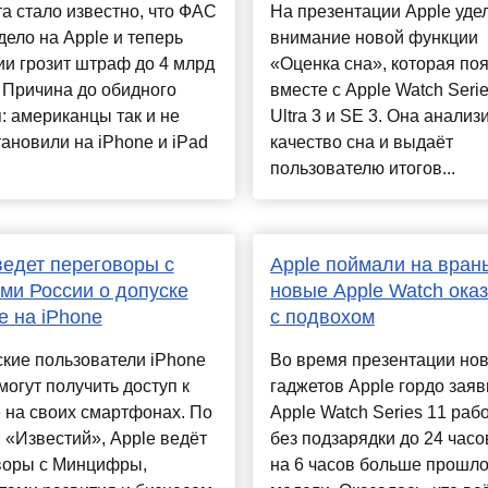
та стало известно, что ФАС
На презентации Apple уде
дело на Apple и теперь
внимание новой функции
и грозит штраф до 4 млрд
«Оценка сна», которая по
 Причина до обидного
вместе с Apple Watch Serie
: американцы так и не
Ultra 3 и SE 3. Она анализ
ановили на iPhone и iPad
качество сна и выдаёт
пользователю итогов...
ведет переговоры с
Apple поймали на врань
ми России о допуске
новые Apple Watch ока
e на iPhone
с подвохом
кие пользователи iPhone
Во время презентации но
могут получить доступ к
гаджетов Apple гордо заяв
 на своих смартфонах. По
Apple Watch Series 11 раб
«Известий», Apple ведёт
без подзарядки до 24 часов
воры с Минцифры,
на 6 часов больше прошл