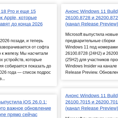
 18 Pro и еще 15
Анонс Windows 11 Build
к Apple, которые
26100.8728 и 26200.87
авят до конца 2026
(канал Release Preview
Microsoft выпустила новые
026 позади, и теперь
предварительные сборки
азворачивается от софта
Windows 11 под номерами
 к железу. Мы насчитали
26100.8728 (24H2) и 26200
х устройств, которые
(25H2) для участников пр
я собирается показать до
Windows Insider на канале
026 года — список подрос
Release Preview. Обновлен
...
Анонс Windows 11 Build
выпустила iOS 26.0.1:
26100.7015 и 26200.70
это важное обновление
(канал Release Preview
one прямо сейчас