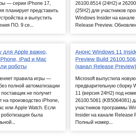
ы — серии iPhone 17,
26100.8514 (24H2) и 26200
я планирует представить
(25H2) для участников пр
стройства и выпустить
Windows Insider на канале
ния ПО. 9 се...
Release Preview. Обновлен
 для Apple важно,
Анонс Windows 11 Insid
iPhone, iPad и Mac
Preview Build 26100.50
ли роботы
(канал Release Preview
меняет правила игры —
Microsoft выпустила новую
без полной автоматизации
предварительную сборку 
 поставщик не получит
11 (версия 24H2) под ном
т на производство iPhone,
26100.5061 (KB5064081) д
ac или Apple Watch. Если
участников программы Wi
 роботизация была
Insider на канале Release 
ьной...
Полный номер...