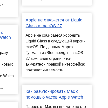
ой
Apple не откажется от Liquid
Glass в macOS 27
му
Apple не собирается хоронить
Watch
Liquid Glass в следующей версии
macOS. По данным Марка
сразу
Гурмана из Bloomberg, в macOS
27 компания ограничится
и новых
аккуратной правкой интерфейса:
подтянет читаемость ...
e Watch
..
Как разблокировать Mac с
помощью часов Apple Watch
Пароль от Mac вы вводите по сто