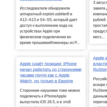
3 авгус
Исследователи обнаружили
завела 
аппаратный exploit usbliter8 в
компани
A12–A13 и S4–S5, который даёт
рублей.
доступ к выполнению кода на
простая
устройствах Apple при
предуст
физическом подключении во
месс...
время прошивкиИнженеры из P...
Apple 
Apple сдаёт позиции: iPhone
властя
начал работать со сторонними
RuStor
часами почти как с Apple
Российс
Watch, но только в Европе
вскоре 
Сторонние наушники тоже можно
RuStore
подключать к iPhoneApple
данным 
выпустила iOS 26.5, и в этой
перего