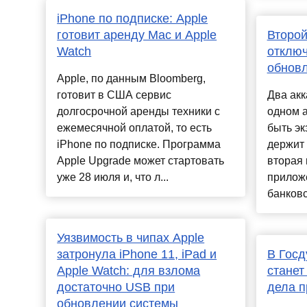
iPhone по подписке: Apple
готовит аренду Mac и Apple
Второй
Watch
отключ
обнов
Apple, по данным Bloomberg,
готовит в США сервис
Два акк
долгосрочной аренды техники с
одном 
ежемесячной оплатой, то есть
быть эк
iPhone по подписке. Программа
держит 
Apple Upgrade может стартовать
вторая 
уже 28 июля и, что л...
приложе
банковс
Уязвимость в чипах Apple
затронула iPhone 11, iPad и
В Госд
Apple Watch: для взлома
станет
достаточно USB при
дела п
обновлении системы