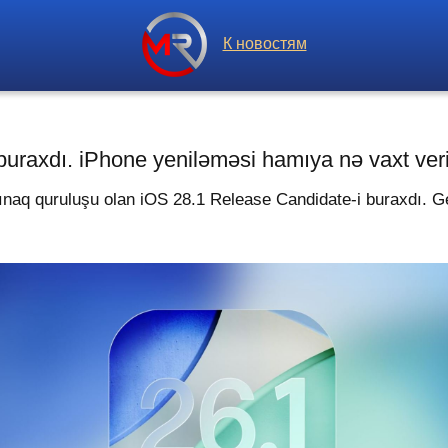
К новостям
buraxdı. iPhone yeniləməsi hamıya nə vaxt ver
ınaq quruluşu olan iOS 28.1 Release Candidate-i buraxdı. G