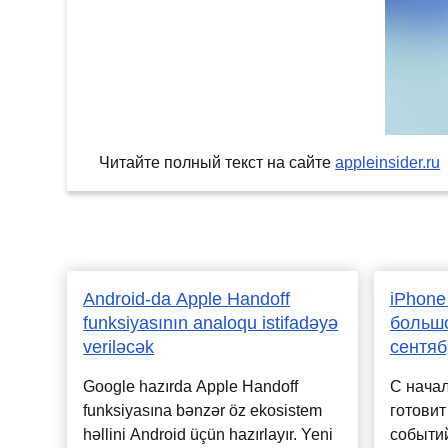
Читайте полный текст на сайте
appleinsider.ru
Android-da Apple Handoff
iPhone
funksiyasının analoqu istifadəyə
большо
veriləcək
сентяб
Google hazırda Apple Handoff
С начал
funksiyasına bənzər öz ekosistem
готовит
həllini Android üçün hazırlayır. Yeni
событи