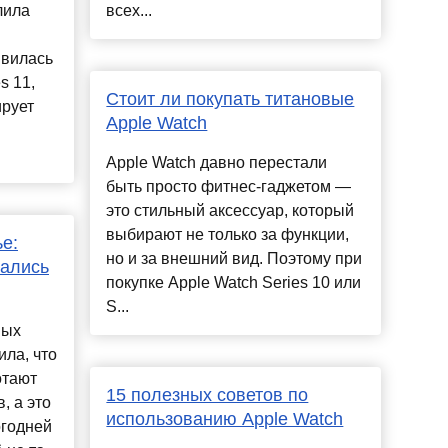
лила
всех...
явилась
s 11,
Стоит ли покупать титановые
ирует
Apple Watch
Apple Watch давно перестали
быть просто фитнес-гаджетом —
это стильный аксессуар, который
выбирают не только за функции,
е:
но и за внешний вид. Поэтому при
зались
покупке Apple Watch Series 10 или
S...
вых
ила, что
отают
15 полезных советов по
, а это
использованию Apple Watch
огодней