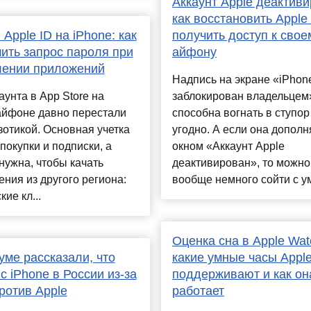
Аккаунт Apple деактиви
как восстановить Apple 
 Apple ID на iPhone: как
получить доступ к свое
ить запрос пароля при
айфону
лении приложений
Надпись на экране «iPhon
аунта в App Store на
заблокирован владельцем
айфоне давно перестали
способна вогнать в ступор
зотикой. Основная учетка
угодно. А если она дополн
покупки и подписки, а
окном «Аккаунт Apple
нужна, чтобы качать
деактивирован», то можно
ния из другого региона:
вообще немного сойти с ума
кие кл...
Оценка сна в Apple Wat
уме рассказали, что
какие умные часы Apple
 с iPhone в России из-за
поддерживают и как он
ротив Apple
работает