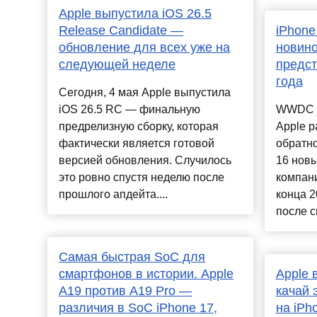
Apple выпустила iOS 26.5
Release Candidate —
iPhone
обновление для всех уже на
новино
следующей неделе
предст
года
Сегодня, 4 мая Apple выпустила
iOS 26.5 RC — финальную
WWDC 2
предрелизную сборку, которая
Apple р
фактически является готовой
обратно
версией обновления. Случилось
16 новы
это ровно спустя неделю после
компани
прошлого апдейта....
конца 2
после св
Самая быстрая SoC для
смартфонов в истории. Apple
Apple 
A19 против A19 Pro —
качай 
различия в SoC iPhone 17,
на iPh