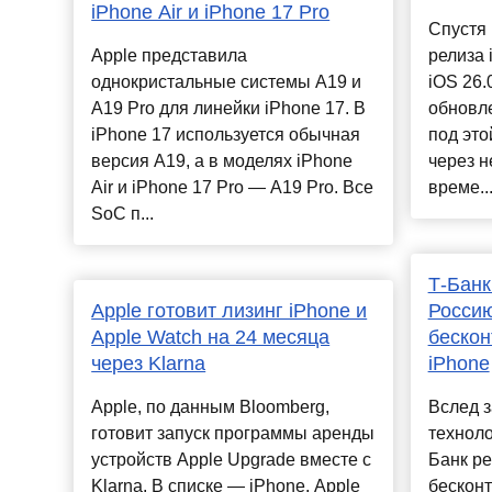
iPhone Air и iPhone 17 Pro
Спустя 
Apple представила
релиза 
однокристальные системы A19 и
iOS 26
A19 Pro для линейки iPhone 17. В
обновл
iPhone 17 используется обычная
под это
версия A19, а в моделях iPhone
через 
Air и iPhone 17 Pro — A19 Pro. Все
време..
SoC п...
Т-Банк
Apple готовит лизинг iPhone и
Россию
Apple Watch на 24 месяца
бескон
через Klarna
iPhone
Apple, по данным Bloomberg,
Вслед 
готовит запуск программы аренды
техноло
устройств Apple Upgrade вместе с
Банк р
Klarna. В списке — iPhone, Apple
бесконт