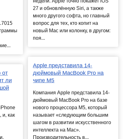
недели. Apple точно покажет iOS
27 и обновлённую Siri, а также
много другого софта, но главный
.7015
вопрос для тех, кто копит на
ограммы
новый Mac или колонку, в другом:
поя...
ие...
Apple представила 14-
 от
дюймовый MacBook Pro на
ит ли
чипе M5
ьшой
Компания Apple представила 14-
дюймовый MacBook Pro на базе
iPhone
нового процессора M5, который
 и, как
называет «следующим большим
шагом в развитии искусственного
интеллекта на Mac».
и.
Производительность в...