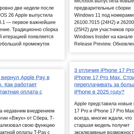
Microsoft выпустила новые
ровно две недели после
предварительные сборки
iOS 26 Apple выпустила
Windows 11 под номерами
.0.1 — первое важнейшее
26100.7015 (24H2) и 26200
ение. Традиционно сборка
(25H2) для участников пр
й итерацией появляется
Windows Insider на канале
небольшой промежуток
Release Preview. Обновлен
.
3 отличия iPhone 17 Pro
 вернул Apple Pay в
iPhone 17 Pro Max. Сто
. Как работает
переплачивать за бол
тактная оплата с
iPhone в 2025 году?
Apple представила новые 
за недавним внедрением
17 Pro и iPhone 17 Pro Max,
гии «Вжух» от Сбера, Т-
всегда, многие ждали, что
еализовал свою функцию
старшая модель получит
актной оплаты T-Pay с
эксклюзивные возможност