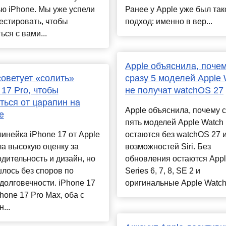
ю iPhone. Мы уже успели
Ранее у Apple уже был так
естировать, чтобы
подход: именно в вер...
ься с вами...
Apple объяснила, поче
советует «солить»
сразу 5 моделей Apple 
 17 Pro, чтобы
не получат watchOS 27
ться от царапин на
Apple объяснила, почему 
е
пять моделей Apple Watch
инейка iPhone 17 от Apple
остаются без watchOS 27 
а высокую оценку за
возможностей Siri. Без
дительность и дизайн, но
обновления остаются Appl
лось без споров по
Series 6, 7, 8, SE 2 и
долговечности. iPhone 17
оригинальные Apple Watch.
Phone 17 Pro Max, оба с
...