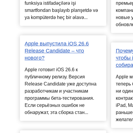
funksiya istifadəçilərə işi
премьер
smartfondan başlayıb planşetdə və
компани
ya kompüterdə heç bir əlavə...
новые у
обновле
Apple выпустила iOS 26.6
Release Candidate – что
Почему
нового?
чтобы 
собира
Apple готовит iOS 26.6 к
публичному релизу. Версия
Apple 
Release Candidate уже доступна
теперь 
разработчикам и участникам
ни один
программы бета-тестирования.
контрак
Если серьёзных ошибок не
iPad, M
обнаружат, эта сборка стан...
раньше
желател