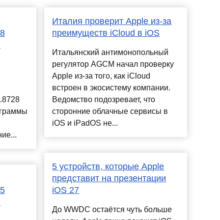
Италия проверит Apple из-за
28
преимуществ iCloud в iOS
)
Итальянский антимонопольный
регулятор AGCM начал проверку
Apple из-за того, как iCloud
встроен в экосистему компании.
.8728
Ведомство подозревает, что
ограммы
сторонние облачные сервисы в
iOS и iPadOS не...
ие...
5 устройств, которые Apple
представит на презентации
15
iOS 27
)
До WWDC остаётся чуть больше