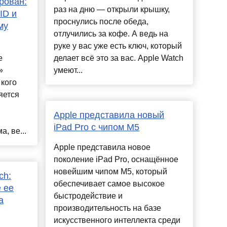
рован:
раз на дню — открыли крышку,
ID и
проснулись после обеда,
му
отлучились за кофе. А ведь на
руке у вас уже есть ключ, который
e
делает всё это за вас. Apple Watch
»
умеют...
 кого
яется
Apple представила новый
iPad Pro с чипом M5
, ве...
Apple представила новое
поколение iPad Pro, оснащённое
новейшим чипом M5, который
ch:
обеспечивает самое высокое
 ее
быстродействие и
а
производительность на базе
искусственного интеллекта среди