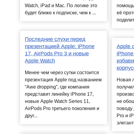
Watch, iPad и Mac. По логике это
помощь
будет ближе к подписке, чем к ...
её прот
поделит
Последние слухи перед
презентацией Apple: iPhone
Apple 
17, AirPods Pro 3 и новые
iPhone
Apple Watch
избави
корпус
Менее чем через сутки состоится
презентация Apple под названием
Новая л
“Awe dropping”, где компания
получил
представит линейку iPhone 17,
произво
новые Apple Watch Series 11,
не обош
AirPods Pro третьего поколения и
поводу 
друг...
Pro и i
элегантн