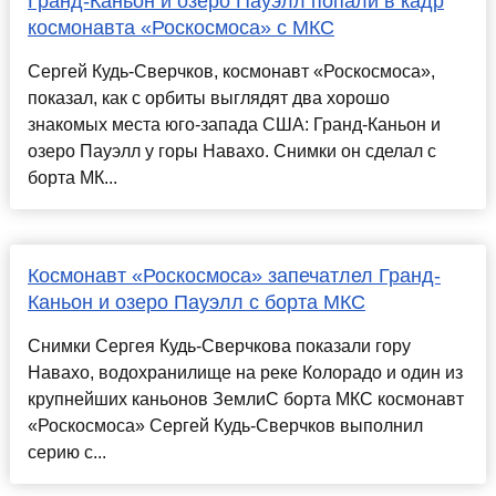
Гранд-Каньон и озеро Пауэлл попали в кадр
космонавта «Роскосмоса» с МКС
Сергей Кудь-Сверчков, космонавт «Роскосмоса»,
показал, как с орбиты выглядят два хорошо
знакомых места юго-запада США: Гранд-Каньон и
озеро Пауэлл у горы Навахо. Снимки он сделал с
борта МК...
Космонавт «Роскосмоса» запечатлел Гранд-
Каньон и озеро Пауэлл с борта МКС
Снимки Сергея Кудь-Сверчкова показали гору
Навахо, водохранилище на реке Колорадо и один из
крупнейших каньонов ЗемлиС борта МКС космонавт
«Роскосмоса» Сергей Кудь-Сверчков выполнил
серию с...