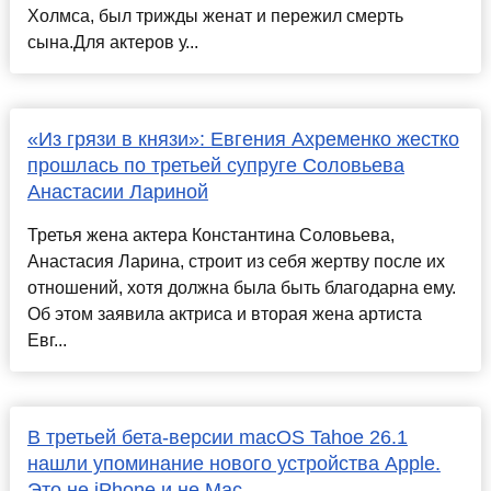
Холмса, был трижды женат и пережил смерть
сына.Для актеров у...
«Из грязи в князи»: Евгения Ахременко жестко
прошлась по третьей супруге Соловьева
Анастасии Лариной
Третья жена актера Константина Соловьева,
Анастасия Ларина, строит из себя жертву после их
отношений, хотя должна была быть благодарна ему.
Об этом заявила актриса и вторая жена артиста
Евг...
В третьей бета-версии macOS Tahoe 26.1
нашли упоминание нового устройства Apple.
Это не iPhone и не Mac