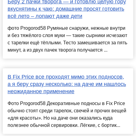
Беру 2 пачки творога — и готовлю целую гору
вкуснятины к чаю: домашние просят готовить
всё лето – лопают даже дети
фото Progorod58 Румяные снаружи, нежные внутри
и без тяжёлого слоя муки — такие сырники исчезают
с тарелки ещё тёплыми. Тесто замешивается за пять
минут, а из двух пачек творога получается ...
В Fix Price все проходят мимо этих подносов,
а я беру сразу несколько: на даче им нашлось
неожиданное применение
Фото Progorod58 Декоративные подносы в Fix Price
обычно стоят среди тарелок, свечей и прочих вещей
«для красоты». Но на даче они оказались куда
полезнее обычной сервировки. Лёгкие, с бортик...