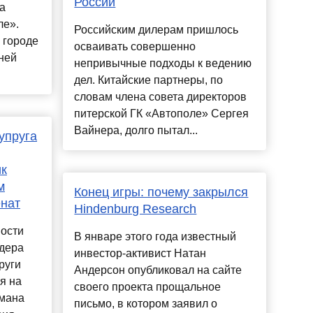
России
а
ле».
Российским дилерам пришлось
 городе
осваивать совершенно
ней
непривычные подходы к ведению
дел. Китайские партнеры, по
словам члена совета директоров
питерской ГК «Автополе» Сергея
Вайнера, долго пытал...
упруга
ик
м
Конец игры: почему закрылся
енат
Hindenburg Research
ости
В январе этого года известный
рдера
инвестор-активист Натан
руги
Андерсон опубликовал на сайте
я на
своего проекта прощальное
омана
письмо, в котором заявил о