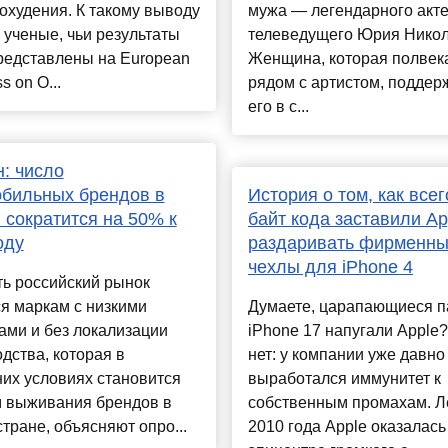
охудения. К такому выводу
мужа — легендарного акт
ученые, чьи результаты
телеведущего Юрия Никол
редставлены на European
Женщина, которая полвек
s on O...
рядом с артистом, поддер
его в с...
: число
бильных брендов в
История о том, как всег
 сократится на 50% к
байт кода заставили Ap
оду
раздаривать фирменн
чехлы для iPhone 4
ь российский рынок
я маркам с низкими
Думаете, царапающиеся п
ами и без локализации
iPhone 17 напугали Apple
дства, которая в
нет: у компании уже давно
их условиях становится
выработался иммунитет к
м выживания брендов в
собственным промахам. Л
тране, объясняют опро...
2010 года Apple оказалась