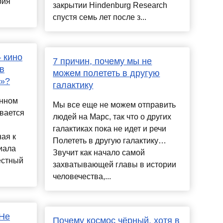
рия
закрытии Hindenburg Research
спустя семь лет после з...
 кино
7 причин, почему мы не
 в
можем полететь в другую
й»?
галактику
енном
Мы все еще не можем отправить
вается
людей на Марс, так что о других
галактиках пока не идет и речи
ая к
Полететь в другую галактику…
иала
Звучит как начало самой
естный
захватывающей главы в истории
человечества,...
«Не
Почему космос чёрный, хотя в