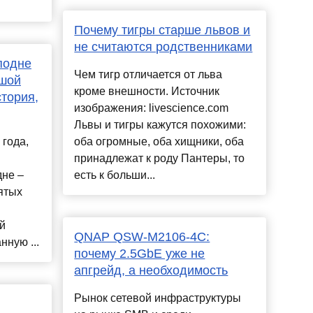
Почему тигры старше львов и
не считаются родственниками
подне
Чем тигр отличается от льва
ьшой
кроме внешности. Источник
стория,
изображения: livescience.com
Львы и тигры кажутся похожими:
 года,
оба огромные, оба хищники, оба
принадлежат к роду Пантеры, то
дне –
есть к больши...
ятых
й
QNAP QSW-M2106-4C:
ную ...
почему 2.5GbE уже не
апгрейд, а необходимость
Рынок сетевой инфраструктуры