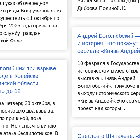
бизнесмена с женой Дмит
л указ об очередном
Диброва Полиной. К...
е в ряды Вооруженных сил
уществить с 1 октября по
бря 2025 года призыв на
ю службу граждан
Андрей Боголюбский —
кой Феде...
и история. Что покажут
сериале «Князь Андре
18 февраля в Государств
погибших при взрыве
историческом музее откры
оде в Копейске
выставка «Князь Андрей
нской области
Боголюбский», приуроченн
о до 12
выходу исторического сер
«Князь Андрей».Это совм
на четверг, 23 октября, в
проект, над которы...
произошло два взрыва.
ло причиной, пока
тно. Но ясно, что виною
е атака беспилотников. В
Светлов о Шипачеве: 