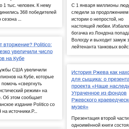
о 1 тыс. человек. К нему
С 1 января миллионы люд
динились 368 победителей
следили за продолжением
 сезона ...
истории о непростой, но
настоящей любви. Избало
богачка из Лондона попада
Вологду и выходит замуж 
т вторжение? Politico:
лейтенанта танковых войск.
зко увеличили число
в на Кубе
ужбы США увеличили
История Ржева как нах
пионов на Кубе, которые
для сыщика: о презент
 помочь «свергнуть
проекта «Наше наследи
истический режим» на
Утраченное из фондов
. Об этом сообщает
Ржевского краеведческ
нское издание Politico со
музея»
 на источники.Р...
Презентация второй части
одноимённой книги состоя