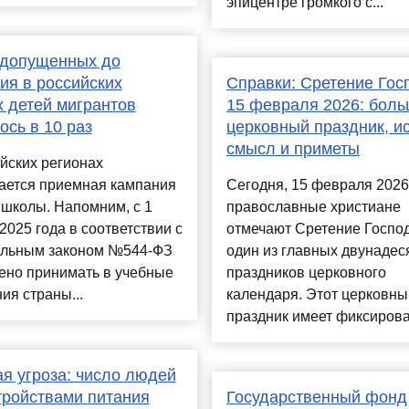
эпицентре громкого с...
 допущенных до
ия в российских
Справки: Сретение Гос
 детей мигрантов
15 февраля 2026: бол
ось в 10 раз
церковный праздник, и
смысл и приметы
йских регионах
ается приемная кампания
Сегодня, 15 февраля 2026
 школы. Напомним, с 1
православные христиане
2025 года в соответствии с
отмечают Сретение Госпо
льным законом №544-ФЗ
один из главных двунадес
ено принимать в учебные
праздников церковного
ия страны...
календаря. Этот церковны
праздник имеет фиксирован
я угроза: число людей
тройствами питания
Государственный фонд