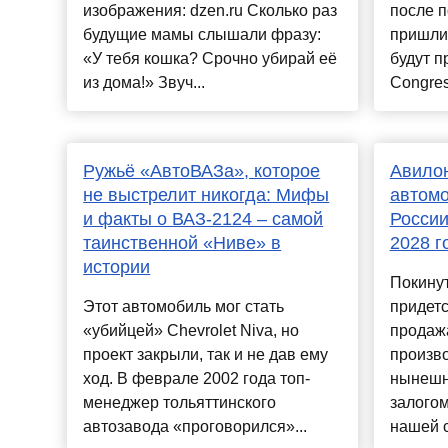
изображения: dzen.ru Сколько раз
после п
будущие мамы слышали фразу:
пришли 
«У тебя кошка? Срочно убирай её
будут п
из дома!» Звуч...
Congres
Ружьё «АвтоВАЗа», которое
Авилон
не выстрелит никогда: Мифы
автомо
и факты о ВАЗ-2124 – самой
России
таинственной «Ниве» в
2028 г
истории
Покинут
Этот автомобиль мог стать
придетс
«убийцей» Chevrolet Niva, но
продаж
проект закрыли, так и не дав ему
произво
ход. В феврале 2002 года топ-
нынешн
менеджер тольяттинского
залого
автозавода «проговорился»...
нашей с