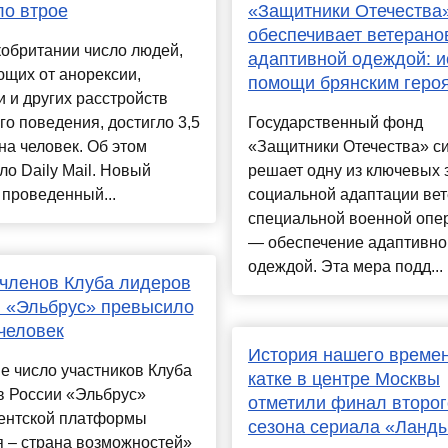
о втрое
«Защитники Отечества
обеспечивает ветеран
обритании число людей,
адаптивной одеждой: и
щих от анорексии,
помощи брянским геро
 и других расстройств
о поведения, достигло 3,5
Государственный фонд
а человек. Об этом
«Защитники Отечества» с
о Daily Mail. Новый
решает одну из ключевых 
 проведенный...
социальной адаптации ве
специальной военной опе
— обеспечение адаптивно
одеждой. Эта мера подд...
членов Клуба лидеров
 «Эльбрус» превысило
 человек
История нашего времен
 число участников Клуба
катке в центре Москвы
в России «Эльбрус»
отметили финал второг
ентской платформы
сезона сериала «Ланд
 – страна возможностей»