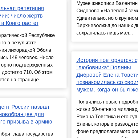
Музее живописи Валентин
льная репетиция
Сидорова «На теплой зем
ии: число жертв
Удивительно, но о крупном
в Конго растет
Верхневолжья до наших д
сохранилась лишь мал...
кратической Республике
нго в результате
ния лихорадкой Эбола
ись 149 человек. Число
История повторяется: с
торно подтвержденных
"любовника" Полины
 достигло 710. Об этом
Дибровой Елена Товст
тся на странице...
познакомилась со свои
мужем, когда он был ж
Появились новые подробн
ент России назвал
жизни 50-летнего миллиа
новобранцев для
Романа Товстика и его суп
го призыва в армию
Елены, которые разводятс
фоне предполагаемого р
ября глава государства