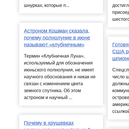
шнурках, которые п...
достигл
присое
шестого
Астроном Кошман сказала,
почему полнолуние в июне
называют «клубничным»
Готовя
США ре
Термин «Клубничная Луна»,
шпионо
используемый для обозначения
июньского полнолуния, не имеет
Спецсл
научного обоснования и никак не
число ш
связан с изменением цвета
должны
земного спутника. Об этом
коммун
астроном и научный ...
острове
америка
ссылкой
Почему в хрущевках