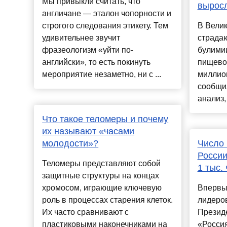
Мы привыкли считать, что
выросл
англичане — эталон чопорности и
строгого следования этикету. Тем
В Велик
удивительнее звучит
страдаю
фразеологизм «уйти по-
булимии
английски», то есть покинуть
пищевог
мероприятие незаметно, ни с ...
миллион
сообщил
анализ,
Что такое теломеры и почему
их называют «часами
молодости»?
Число 
России
Теломеры представляют собой
1 тыс.
защитные структуры на концах
хромосом, играющие ключевую
Впервые
роль в процессах старения клеток.
лидеро
Их часто сравнивают с
Презид
пластиковыми наконечниками на
«Россия