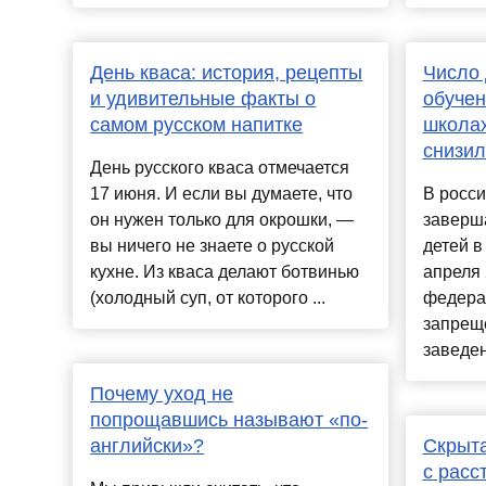
День кваса: история, рецепты
Число
и удивительные факты о
обучен
самом русском напитке
школах
снизил
День русского кваса отмечается
17 июня. И если вы думаете, что
В росси
он нужен только для окрошки, —
заверш
вы ничего не знаете о русской
детей в
кухне. Из кваса делают ботвинью
апреля 
(холодный суп, от которого ...
федера
запрещ
заведен
Почему уход не
попрощавшись называют «по-
английски»?
Скрыта
с расс