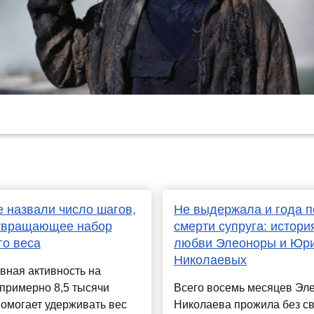
 назвали число шагов,
Не выдержала и года п
твращающее набор
смерти супруга: истори
о веса
любви Элеоноры и Юр
Николаевых
вная активность на
примерно 8,5 тысячи
Всего восемь месяцев Эл
омогает удерживать вес
Николаева прожила без с