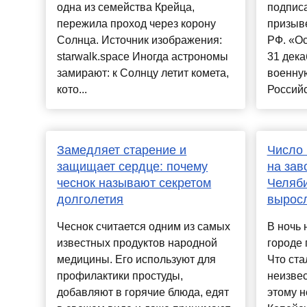
одна из семейства Крейца,
подписа
пережила проход через корону
призыв
Солнца. Источник изображения:
РФ. «Ос
starwalk.space Иногда астрономы
31 дека
замирают: к Солнцу летит комета,
военну
кото...
Российс
Замедляет старение и
Число 
защищает сердце: почему
на зав
чеснок называют секретом
Челяби
долголетия
выросл
Чеснок считается одним из самых
В ночь 
известных продуктов народной
городе 
медицины. Его используют для
Что ста
профилактики простуды,
неизвес
добавляют в горячие блюда, едят
этому н