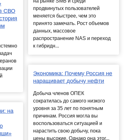
на рынке SMB и среди
»
продвинутых пользователей
ов СВО
меняется быстрее, чем это
стория
принято замечать. Рост объемов
ям
данных, массовое
распространение NAS и переход
истемно
к гибридн...
задач
теранов
рации
Экономика: Почему Россия не
й
наращивает добычу нефти
Добыча членов ОПЕК
сократилась до самого низкого
уровня за 35 лет по понятным
и: на
причинам. Россия могла вы
воспользоваться ситуацией и
о
нарастить свою добычу, пока
ыши»
цены высокие. Однако она этог...