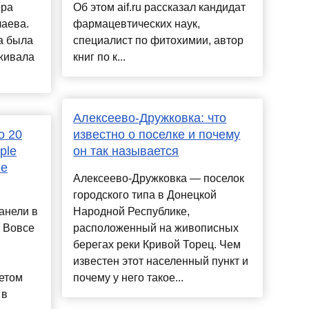
ера
Об этом aif.ru рассказал кандидат
аева.
фармацевтических наук,
а была
специалист по фитохимии, автор
живала
книг по к...
Алексеево-Дружковка: что
о 20
известно о поселке и почему
ple
он так называется
ые
Алексеево-Дружковка — поселок
городского типа в Донецкой
анели в
Народной Республике,
? Вовсе
расположенный на живописных
берегах реки Кривой Торец. Чем
известен этот населенный пункт и
етом
почему у него такое...
 в