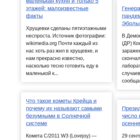
маленькая кухня и только 5
этажей: малоизвестные
Генера
факты
пандем
Эболы 
Хрущевки сделаны пятиэтажными
неспроста. Источник фотографии:
В Демо
wikimedia.org Почти каждый из
(ДР) Ко
нас хоть раз жил в хрущевке, и
зараже
нам прекрасно известно,
скончал
насколько тесно готовить еду в
лабора
маленькой к...
случаев
сообщае
Что такое кометы Крейца и
почему их называют самыми
Презид
безумными в Солнечной
число 
системе
осенне
Комета C/2011 W3 (Lovejoy) —
29 сент