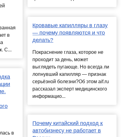
ей
Кровавые капилляры в глазу
ванная
— почему появляются и что
ет в
делать?
за
 С...
Покраснение глаза, которое не
проходит за день, может
выглядеть пугающе. Но всегда ли
лопнувший капилляр — признак
одка
серьёзной болезни?Об этом aif.ru
ации
рассказал эксперт медицинского
е.
информацио...
ого
Почему китайский подход к
автобизнесу не работает в
лась в