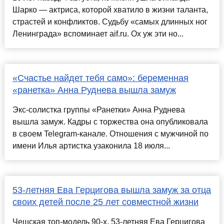
Шарко — актриса, которой хватило в жизни таланта,
страстей и конфликтов. Судьбу «самых длинных ног
Ленинграда» вспоминает aif.ru. Ох уж эти но...
«Счастье найдет тебя само»: беременная
«ранетка» Анна Руднева вышла замуж
Экс-солистка группы «Ранетки» Анна Руднева
вышла замуж. Кадры с торжества она опубликовала
в своем Telegram-канале. Отношения с мужчиной по
имени Илья артистка узаконила 18 июля...
53-летняя Ева Герцигова вышла замуж за отца
своих детей после 25 лет совместной жизни
Чешская топ-модель 90-х, 53-летняя Ева Герцигова