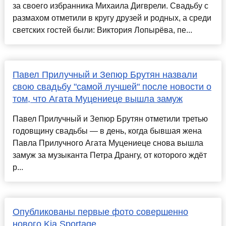
за своего избранника Михаила Дигврели. Свадьбу с
размахом отметили в кругу друзей и родных, а среди
светских гостей были: Виктория Лопырёва, пе...
Павел Прилучный и Зепюр Брутян назвали
свою свадьбу "самой лучшей" после новости о
том, что Агата Муцениеце вышла замуж
Павел Прилучный и Зепюр Брутян отметили третью
годовщину свадьбы — в день, когда бывшая жена
Павла Прилучного Агата Муцениеце снова вышла
замуж за музыканта Петра Дрангу, от которого ждёт
р...
Опубликованы первые фото совершенно
нового Kia Sportage