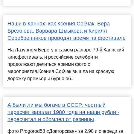
Наши в Каннах: как Ксения Собчак, Вера
Брежнева, Варвара Шмыкова и Кирилл
Серебренников проводят время на фестивале
На Лазурном Берегу в самом разгаре 79-й Каннский
кинофестиваль, и российские селебрити
продолжают делиться яркими фото с
мероприятия.Ксения Собчак вышла на красную
дорожку премьеры бурно об...
А были ли мы богаче в СССР: честный
пересчет зарплат 1980 года на наши рубли -
пересчитал и обомлел от разницы
фото Progorod58 «Докторская» за 2,90 и очереди за