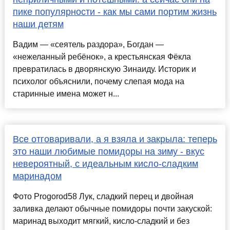
пике популярности - как мы сами портим жизнь
наши детям
Вадим — «сеятель раздора», Богдан —
«нежеланный ребёнок», а крестьянская Фёкла
превратилась в дворянскую Зинаиду. Историк и
психолог объяснили, почему слепая мода на
старинные имена может н...
Все отговаривали, а я взяла и закрыла: теперь
это наши любимые помидоры на зиму - вкус
невероятный, с идеальным кисло-сладким
маринадом
Фото Progorod58 Лук, сладкий перец и двойная
заливка делают обычные помидоры почти закуской:
маринад выходит мягкий, кисло-сладкий и без