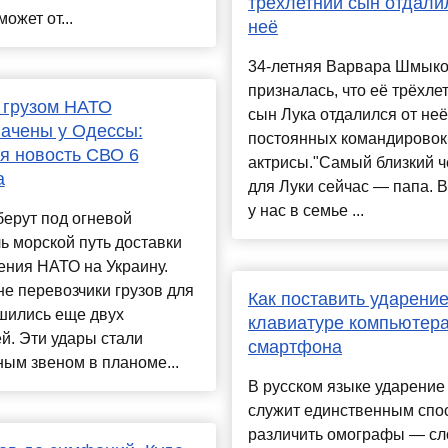
трёхлетний сын отдали
ожет от...
неё
34-летняя Варвара Шмык
призналась, что её трёхле
 грузом НАТО
сын Лука отдалился от неё
ачены у Одессы:
постоянных командировок
я новость СВО 6
актрисы."Самый близкий ч
а
для Луки сейчас — папа. 
у нас в семье ...
ерут под огневой
ь морской путь доставки
ения НАТО на Украину.
е перевозчики грузов для
Как поставить ударение
шились еще двух
клавиатуре компьютера
й. Эти удары стали
смартфона
ым звеном в планоме...
В русском языке ударение
служит единственным спо
различить омографы ― сл