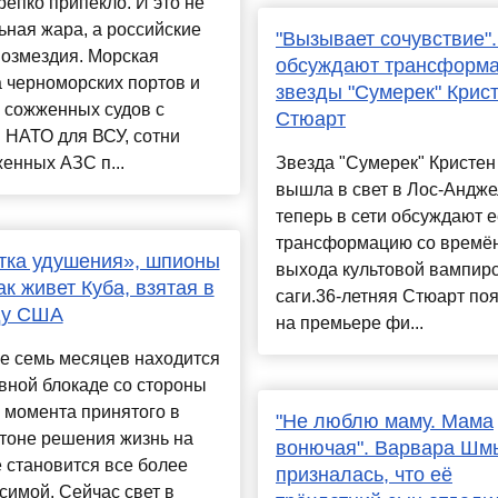
репко припекло. И это не
ная жара, а российские
"Вызывает сочувствие".
возмездия. Морская
обсуждают трансформ
 черноморских портов и
звезды "Сумерек" Крис
 сожженных судов с
Стюарт
 НАТО для ВСУ, сотни
енных АЗС п...
Звезда "Сумерек" Кристен
вышла в свет в Лос-Андже
теперь в сети обсуждают е
трансформацию со времё
тка удушения», шпионы
выхода культовой вампир
ак живет Куба, взятая в
саги.36-летняя Стюарт по
ду США
на премьере фи...
е семь месяцев находится
вной блокаде со стороны
 момента принятого в
"Не люблю маму. Мама
тоне решения жизнь на
вонючая". Варвара Шм
 становится все более
призналась, что её
имой. Сейчас свет в