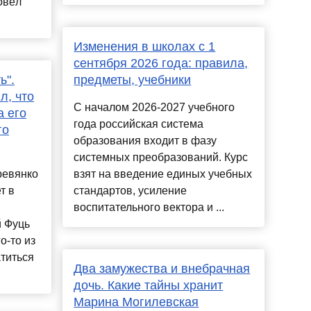
ровёл
Изменения в школах с 1
сентября 2026 года: правила,
ь".
предметы, учебники
л, что
С началом 2026-2027 учебного
а его
года российская система
го
образования входит в фазу
системных преобразований. Курс
ревянко
взят на введение единых учебных
т в
стандартов, усиление
воспитательного вектора и ...
й Фуць
о-то из
атиться
Два замужества и внебрачная
дочь. Какие тайны хранит
Марина Могилевская