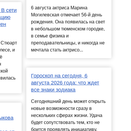
6 августа актриса Марина
 В сети
Могилевская отмечает 56-й день
ацию
рождения. Она появилась на свет
тен
в небольшом тюменском городке,
в семье физика и
 Стюарт
преподавательницы, и никогда не
лесе, и
мечтала стать актрисо...
ё
н
ской
Гороскоп на сегодня, 6
явилась
августа 2026 года: что ждет
все знаки зодиака
Сегодняшний день может открыть
новые возможности сразу в
нескольких сферах жизни. Удача
ыкова
будет сопутствовать тем, кто не
боится проявлять инициативу,