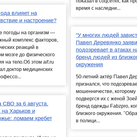
показал в соцсетях, как п
время с наследни...
года влияет на
вствие и настроение?
е погоды на организм —
"У многих людей завист
жный комплекс факторов,
Павел Деревянко заяви
ческих реакций в
подозревает в атаках н
м мозге до физического
бренд людей из близко
я на тело.Об этом aif.ru
окружения
ал доктор медицинских
рофессо...
50-летний актёр Павел Де
признался, что подозревае
мошенничестве, которому
подвергся их с женой Зое
 СВО за 6 августа.
бренд одежды Fabzpro, ког
 на Харьков и
близкого окружения. "Обр
жье: ломаем хребет
в полици...