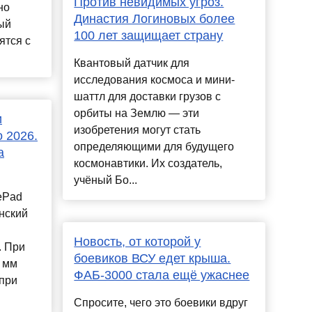
Против невидимых угроз.
но
Династия Логиновых более
ый
100 лет защищает страну
ятся с
Квантовый датчик для
исследования космоса и мини-
шаттл для доставки грузов с
орбиты на Землю — эти
и
изобретения могут стать
 2026.
определяющим­и для будущего
а
космонавтики. Их создател­ь,
учёный Бо...
ePad
нский
Новость, от которой у
. При
боевиков ВСУ едет крыша.
7 мм
ФАБ-3000 стала ещё ужаснее
 при
Спросите, чего это боевики вдруг