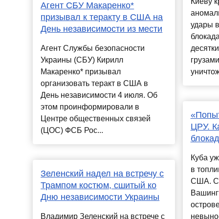
Киеву к
Агент СБУ Макаренко*
аномаль
призывал к теракту в США на
удары 
День независимости из мести
блокада
Агент Службы безопасности
десятки
Украины (СБУ) Кирилл
грузами
Макаренко* призывал
уничтож
организовать теракт в США в
День независимости 4 июля. Об
этом проинформировали в
«Попы
Центре общественных связей
ЦРУ. К
(ЦОС) ФСБ Рос...
блока
Куба уж
в топли
Зеленский надел на встречу с
США. С
Трампом костюм, сшитый ко
Вашинг
Дню независимости Украины
острове
Владимир Зеленский на встрече с
невынос