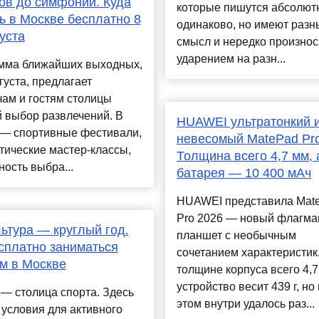
ов до симфоний. Куда
которые пишутся абсолют
ь в Москве бесплатно 8
одинаково, но имеют разн
густа
смысл и нередко произнос
ударением на разн...
мма ближайших выходных,
вгуста, предлагает
ам и гостям столицы
 выбор развлечений. В
HUAWEI ультратонкий 
— спортивные фестивали,
невесомый MatePad Pro
тические мастер-классы,
Толщина всего 4,7 мм, 
ость выбра...
батарея — 10 400 мАч
HUAWEI представила Mat
Pro 2026 — новый флагма
ьтура — круглый год.
планшет с необычным
сплатно заниматься
сочетанием характеристик
м в Москве
толщине корпуса всего 4,
устройство весит 439 г, но
— столица спорта. Здесь
этом внутри удалось раз...
условия для активного