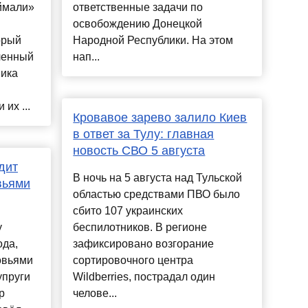
ймали»
ответственные задачи по
освобождению Донецкой
орый
Народной Республики. На этом
вленный
нап...
ника
их ...
Кровавое зарево залило Киев
в ответ за Тулу: главная
новость СВО 5 августа
дит
В ночь на 5 августа над Тульской
вьями
областью средствами ПВО было
сбито 107 украинских
у
беспилотников. В регионе
ода,
зафиксировано возгорание
овьями
сортировочного центра
упруги
Wildberries, пострадал один
р
челове...