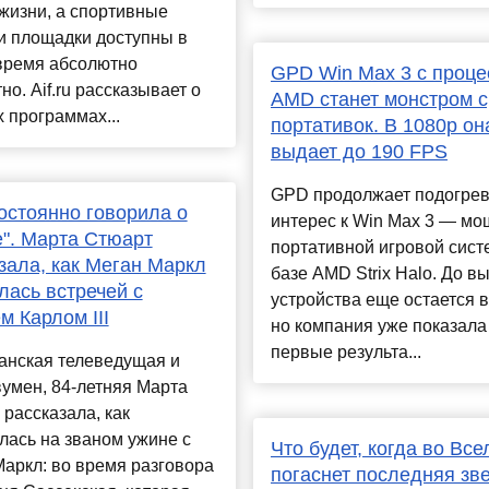
жизни, а спортивные
и площадки доступны в
время абсолютно
GPD Win Max 3 с проц
но. Aif.ru рассказывает о
AMD станет монстром 
 программах...
портативок. В 1080p он
выдает до 190 FPS
GPD продолжает подогрев
остоянно говорила о
интерес к Win Max 3 — м
". Марта Стюарт
портативной игровой сист
зала, как Меган Маркл
базе AMD Strix Halo. До в
лась встречей с
устройства еще остается 
м Карлом III
но компания уже показала
первые результа...
анская телеведущая и
умен, 84-летняя Марта
 рассказала, как
лась на званом ужине с
Что будет, когда во Вс
аркл: во время разговора
погаснет последняя зв