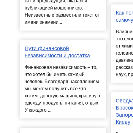
как и предыдущий, оказался
публикацией мошенников.
Как по
Неизвестные разместили текст от
самочу
имени знамени...
Влияни
это сло
от хими
Пути финансовой
головно
независимости и достатка
давлени
Финансовая независимость – то,
рассказ
что хотел бы иметь каждый
наук, п
человек. Благодаря накоплениям
мы можем получить все что
хотим: дорогую машину, красивую
Сводка
одежду, продукты питания, отдых.
Бросок
У каждого ...
Запоро
Киеву