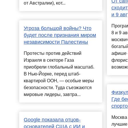
От сап
от Австралии), кот...
сходит
и 9 ав
Програ
Угроза большой войны? Что
8 и 9 а
будет после признания миром
москвич
независимости Палестины
богатый
Протесты против действий
афише 
Израиля в секторе Газа
флорис
приобрели глобальный масштаб.
возможн
В Нью-Йорке, перед штаб-
квартирой ООН, — особые меры
безопасности. Туда съезжаются
Физкул
мировые лидеры, завтра...
Где бе
спорто
Москва 
Google показала отцов-
лучшие 
основателей США с ИИ и