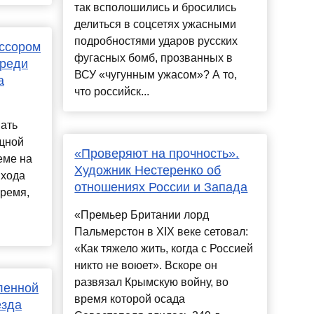
так всполошились и бросились
делиться в соцсетях ужасными
подробностями ударов русских
ессором
фугасных бомб, прозванных в
среди
ВСУ «чугунным ужасом»? А то,
а
что российск...
ать
ощной
«Проверяют на прочность».
еме на
Художник Нестеренко об
ыхода
отношениях России и Запада
время,
«Премьер Британии лорд
Пальмерстон в XIX веке сетовал:
«Как тяжело жить, когда с Россией
никто не воюет». Вскоре он
развязал Крымскую войну, во
еленной
время которой осада
езда