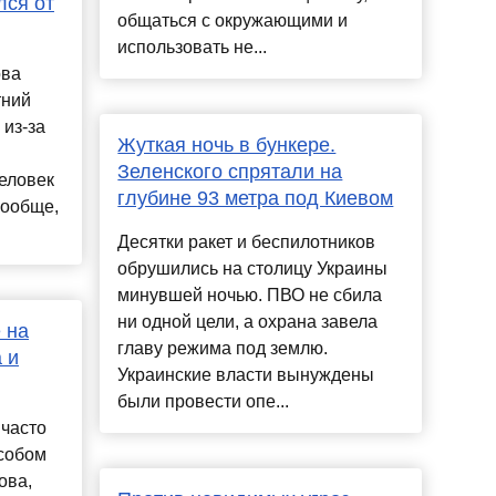
лся от
общаться с окружающими и
использовать не...
ова
тний
 из-за
Жуткая ночь в бункере.
Зеленского спрятали на
еловек
глубине 93 метра под Киевом
Вообще,
Десятки ракет и беспилотников
обрушились на столицу Украины
минувшей ночью. ПВО не сбила
ни одной цели, а охрана завела
 на
главу режима под землю.
 и
Украинские власти вынуждены
были провести опе...
 часто
собом
ова,