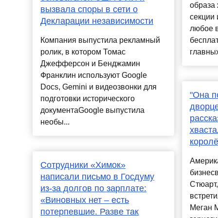
образа 
вызвала споры в сети о
секции 
Декларации независимости
любое 
Компания выпустила рекламный
бесплат
ролик, в котором Томас
главных
Джефферсон и Бенджамин
Франклин используют Google
Docs, Gemini и видеозвонки для
"Она п
подготовки исторического
дворце
документаGoogle выпустила
расска
необы...
хваста
королё
Америк
Сотрудники «Химок»
бизнесв
написали письмо в Госдуму
Стюарт,
из-за долгов по зарплате:
встрети
«Виновных нет – есть
Меган М
потерпевшие. Разве так