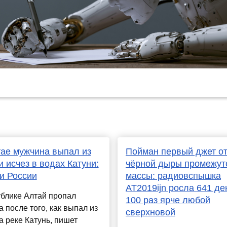
ае мужчина выпал из
Пойман первый джет о
и исчез в водах Катуни:
чёрной дыры промежут
и России
массы: радиовспышка
AT2019ijn росла 641 де
блике Алтай пропал
100 раз ярче любой
 после того, как выпал из
сверхновой
а реке Катунь, пишет