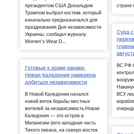
президентом США Дональдом
стране м
Трампом выбрал костюм, который
изначально предназначался для
празднования Дня независимости
Суда с
Украины, сообщил журналу
перехв
Women’s Wear D...
главна
август
ВС РФ б
Готовые к драке канаки.
контрол
Новая Каледония намерена
вооруж
добиться независимости
Наканун
В Новой Каледонии начался
ВСУ ли
новой виток борьбы местных
корабле
жителей за независимость.Новая
очередн
Каледония — это остров в
Меланезии (юго-западная часть
Тихого океана, на северо-восток