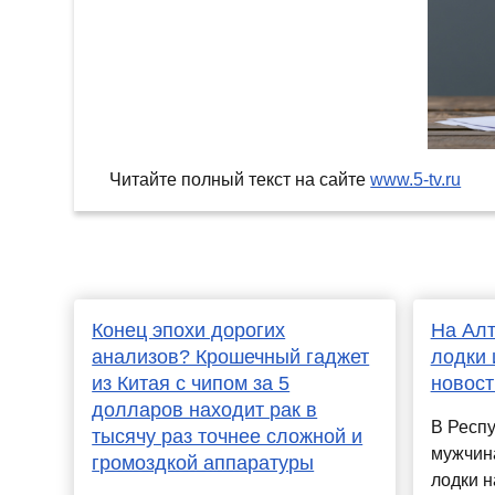
Читайте полный текст на сайте
www.5-tv.ru
Конец эпохи дорогих
На Алт
анализов? Крошечный гаджет
лодки 
из Китая с чипом за 5
новост
долларов находит рак в
В Респу
тысячу раз точнее сложной и
мужчина
громоздкой аппаратуры
лодки н