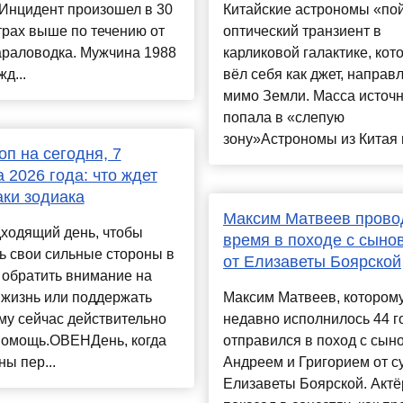
.Инцидент произошел в 30
Китайские астрономы «по
рах выше по течению от
оптический транзиент в
араловодка. Мужчина 1988
карликовой галактике, кот
д...
вёл себя как джет, напра
мимо Земли. Масса источ
попала в «слепую
зону»Астрономы из Китая и 
оп на сегодня, 7
а 2026 года: что ждет
аки зодиака
Максим Матвеев прово
дходящий день, чтобы
время в походе с сыно
ь свои сильные стороны в
от Елизаветы Боярской
 обратить внимание на
 жизнь или поддержать
Максим Матвеев, котором
ому сейчас действительно
недавно исполнилось 44 г
помощь.ОВЕНДень, когда
отправился в поход с сын
ы пер...
Андреем и Григорием от с
Елизаветы Боярской. Актё