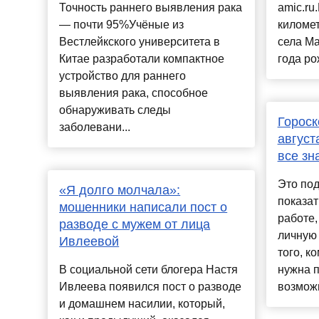
Точность раннего выявления рака
amic.ru
— почти 95%Учёные из
километ
Вестлейкского университета в
села М
Китае разработали компактное
года рож
устройство для раннего
выявления рака, способное
обнаруживать следы
Гороск
заболевани...
август
все зн
Это по
«Я долго молчала»:
показат
мошенники написали пост о
работе,
разводе с мужем от лица
личную
Ивлеевой
того, к
В социальной сети блогера Настя
нужна 
Ивлеева появился пост о разводе
возможн
и домашнем насилии, который,