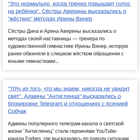
"Это нормально, когда тренер повышает голос
на ребёнка". Сёстры Аверины высказались о
"жёстких" методах Ирины Винер
Сёстры Дина и Арина Аверины высказались о
методах своей наставницы — тренера по
художественной гимнастике Ирины Винер, которую
ранее обвиняли в слишком жёстком обращении с
юными гимнастками...
"70% из того, что мы знаем, никогда не увидит
свет". Админы "Антиглянца" высказались о
блокировке Telegram и отношениях с Ксенией
Собчак
Админы популярного телеграм-канала о светской
жизни "Антиглянец" стали героинями YouTube-
канала Forbes, где высказались по поводу ситуации