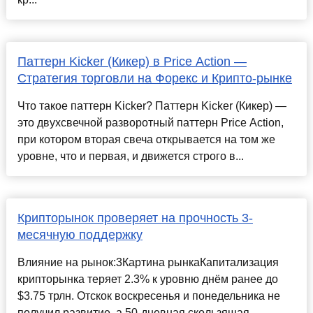
Паттерн Kicker (Кикер) в Price Action —
Стратегия торговли на Форекс и Крипто-рынке
Что такое паттерн Kicker? Паттерн Kicker (Кикер) —
это двухсвечной разворотный паттерн Price Action,
при котором вторая свеча открывается на том же
уровне, что и первая, и движется строго в...
Крипторынок проверяет на прочность 3-
месячную поддержку
Влияние на рынок:3Картина рынкаКапитализация
крипторынка теряет 2.3% к уровню днём ранее до
$3.75 трлн. Отскок воскресенья и понедельника не
получил развитие, а 50-дневная скользящая