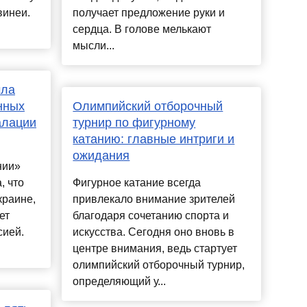
винеи.
получает предложение руки и
сердца. В голове мелькают
мысли...
чла
нных
Олимпийский отборочный
алации
турнир по фигурному
катанию: главные интриги и
ожидания
нии»
, что
Фигурное катание всегда
краине,
привлекало внимание зрителей
ет
благодаря сочетанию спорта и
сией.
искусства. Сегодня оно вновь в
центре внимания, ведь стартует
олимпийский отборочный турнир,
определяющий у...