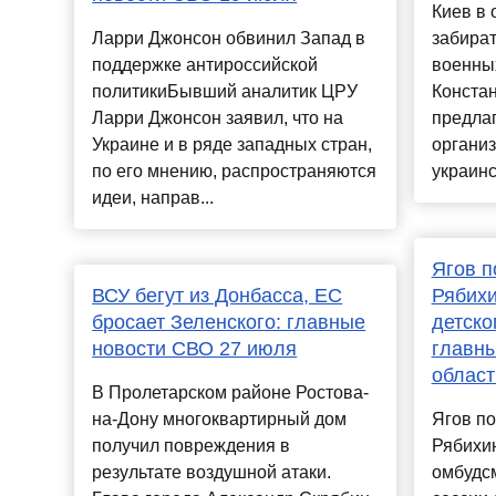
Киев в 
Ларри Джонсон обвинил Запад в
забират
поддержке антироссийской
военных
политикиБывший аналитик ЦРУ
Констан
Ларри Джонсон заявил, что на
предлаг
Украине и в ряде западных стран,
организ
по его мнению, распространяются
украинс
идеи, направ...
Ягов п
ВСУ бегут из Донбасса, ЕС
Рябихи
бросает Зеленского: главные
детско
новости СВО 27 июля
главны
област
В Пролетарском районе Ростова-
на-Дону многоквартирный дом
Ягов п
получил повреждения в
Рябихин
результате воздушной атаки.
омбудсм