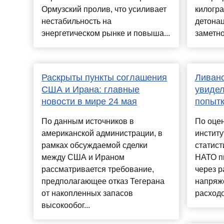
Ормузский пролив, что усиливает
килогра
нестабильность на
детона
энергетическом рынке и повыша...
заметно
Раскрыты пункты соглашения
Ливанс
США и Ирана: главные
увидел
новости в мире 24 мая
попытк
По данным источников в
По оцен
американской администрации, в
институ
рамках обсуждаемой сделки
статист
между США и Ираном
НАТО п
рассматривается требование,
через р
предполагающее отказ Тегерана
напряж
от накопленных запасов
расходо
высокообог...