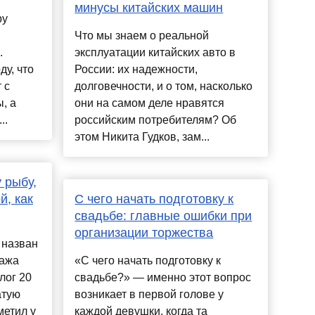
минусы китайских машин
ру
Что мы знаем о реальной
.
эксплуатации китайских авто в
у, что
России: их надежности,
 с
долговечности, и о том, насколько
, а
они на самом деле нравятся
..
российским потребителям? Об
этом Никита Гудков, зам...
 рыбу,
й, как
С чего начать подготовку к
свадьбе: главные ошибки при
организации торжества
 назван
нажа
«С чего начать подготовку к
лог 20
свадьбе?» — именно этот вопрос
атую
возникает в первой голове у
метил у
каждой девушки, когда та