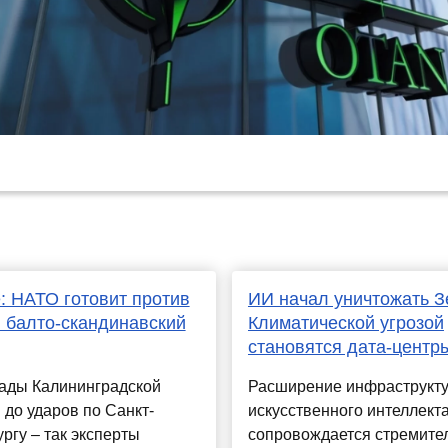
: НАТО готовит против
ИИ начал уничтожать 
 балто-скандинавский
Климатической угрозой
становятся дата-центр
кады Калининградской
Расширение инфраструкт
 до ударов по Санкт-
искусственного интеллект
ргу – так эксперты
сопровождается стремит