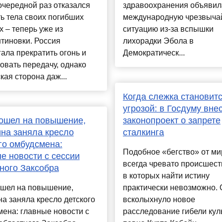
очередной раз отказался
здравоохранения объявил
ь тела своих погибших
международную чрезвыча
 – теперь уже из
ситуацию из-за вспышки
тиновки. Россия
лихорадки Эбола в
ала прекратить огонь и
Демократическ...
овать передачу, однако
кая сторона даж...
Когда слежка становит
угрозой: в Госдуму вне
ошел на повышение,
законопроект о запрете
на заняла кресло
сталкинга
го омбудсмена:
Подобное «бегство» от ми
е новости с сессии
всегда чревато происшест
ного Заксобра
в которых найти истину
ошел на повышение,
практически невозможно.
а заняла кресло детского
всколыхнуло новое
ена: главные новости с
расследование гибели кул