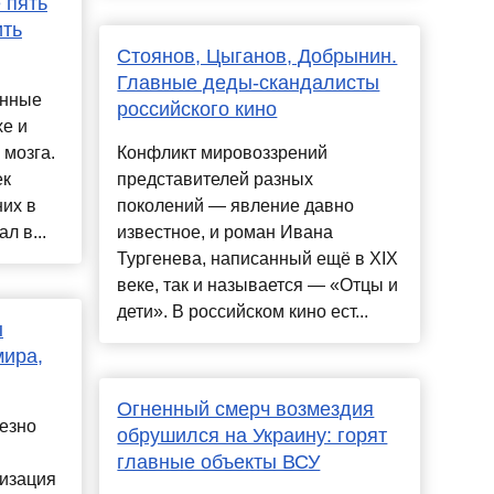
 пять
ить
Стоянов, Цыганов, Добрынин.
Главные деды-скандалисты
янные
российского кино
хе и
 мозга.
Конфликт мировоззрений
ек
представителей разных
них в
поколений — явление давно
л в...
известное, и роман Ивана
Тургенева, написанный ещё в XIX
веке, так и называется — «Отцы и
дети». В российском кино ест...
ы
мира,
Огненный смерч возмездия
езно
обрушился на Украину: горят
главные объекты ВСУ
изация