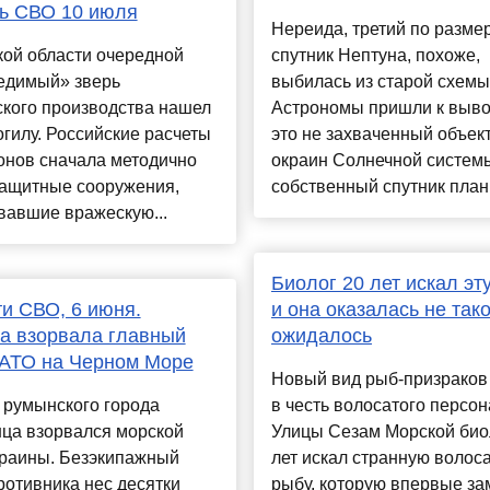
ь СВО 10 июля
Нереида, третий по разме
кой области очередной
спутник Нептуна, похоже,
едимый» зверь
выбилась из старой схемы
ского производства нашел
Астрономы пришли к вывод
гилу. Российские расчеты
это не захваченный объект
онов сначала методично
окраин Солнечной системы
защитные сооружения,
собственный спутник план.
вавшие вражескую...
Биолог 20 лет искал эту
и СВО, 6 июня.
и она оказалась не тако
а взорвала главный
ожидалось
НАТО на Черном Море
Новый вид рыб-призраков
 румынского города
в честь волосатого персо
нца взорвался морской
Улицы Сезам Морской био
краины. Безэкипажный
лет искал странную волос
ротивника нес десятки
рыбу, которую впервые за