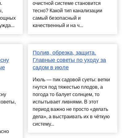
.
очистной системе становится
ы,
тесно? Какой тип канализации
мощных
самый безопасный и
жда...
качественный и на ч...
Полив, обрезка, защита.
 сну
Главные советы по уходу за
ые
садом в июле
Июль — пик садовой суеты: ветки
гнутся под тяжестью плодов, а
сну
погода то балует солнцем, то
советы,
испытывает ливнями. В этот
период важно не просто «делать
дела», а выстраивать их в чёткую
систему...
асно