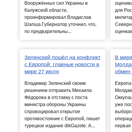
Вооружённых сил Украины в
оценив
Калужской области,
для Рос
проинформировал Владислав
милита
Шапша.Губернатор уточнил, что,
Северн
по предварительны...
оценкам,
Зеленский пошёл на конфликт
В мире
с Европой: главные новости в
Молда
мире 27 июля
обмен 
Владимир Зеленский своим
Европа
решением отправить Михаила
Молдав
Фёдорова в отставку с поста
Оккупац
министра обороны Украины
уже по
спровоцировал открытое
выборов
противостояние с Европой, пишет
операц
турецкое издание dikGazete. А...
первая 