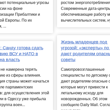
ают потенциальные угрозы
ростом энергопотребления
сии на фоне
Современные дата-центр
ризации Прибалтики и
обеспечивающие работу 
ой Европы. По их
вычислительных систем, ну
 ...
Жизнь младенцев под
: Санду готова сдать
угрозой: «эксперты» по
вию ВСУ и НАТО в
дают родителям опасн
на власть
советы
 не намерена терять
Самопровозглашенные
ию из сферы влияния.
специалисты по детскому 
ия страны может начаться
дают родителям опасные 
сле парламентских
которые могут привести к
: для осуществления этой
летальному исходу для
ии в Одессу уже прибыла
новорожденных. Об этом
группа воен...
сообщило Daily Mail. Согл