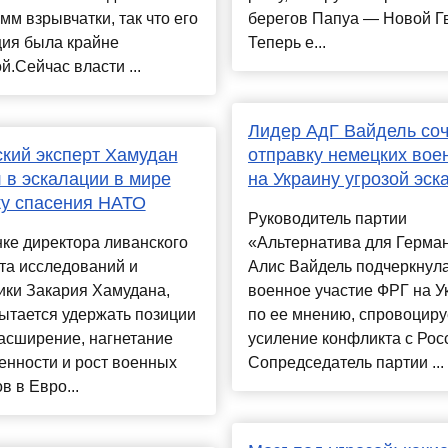
мм взрывчатки, так что его
берегов Папуа — Новой Г
ция была крайне
Теперь е...
й.Сейчас власти ...
Лидер АдГ Вайдель со
кий эксперт Хамудан
отправку немецких вое
 в эскалации в мире
на Украину угрозой эск
у спасения НАТО
Руководитель партии
ке директора ливанского
«Альтернатива для Герма
та исследований и
Алис Вайдель подчеркнула
ики Закария Хамудана,
военное участие ФРГ на У
ытается удержать позиции
по ее мнению, спровоциру
асширение, нагнетание
усиление конфликта с Рос
енности и рост военных
Сопредседатель партии ...
в в Евро...