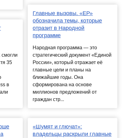
Главные вызовы. «ЕР»
обозначила темы, которые
т
отразит в Народной
программе
Народная программа — это
 смогли
стратегический документ «Единой
тя 35
России», который отражает её
главные цели и планы на
о
ближайшие годы. Она
ss в
сформирована на основе
чали
миллионов предложений от
граждан стр...
арше
«Шумят и глючат»:
на
владельцы раскрыли главные