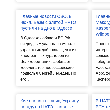
Главные новости СВО, 8
Главны
июня. Базы с элитой НАТО
Макс у
пустили на дно в Одессе
Kasper
Wildbe
В Одесской области ВС РФ
очередным ударом разметали
Привет,
украинских добровольцев и их
интерес
иностранных кураторов из
совмест
Великобритании, сообщает
Telegra
координатор пророссийского
Расскаж
подполья Сергей Лебедев. По
AppStor
его...
Касперс
Киев попал в тупик, Украину
В НАТО
не ждут в НАТО: главные
ВСУ те