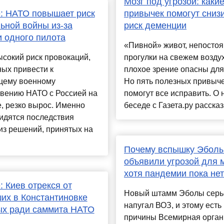
Мозг под угрозой: какие
: НАТО повышает риск
привычек помогут сниз
ьной войны из-за
риск деменции
 одного пилота
«Пивной» живот, непосто
ысокий риск провокаций,
прогулки на свежем возду
ых привести к
плохое зрение опасны для
щему военному
Но пять полезных привыч
овению НАТО с Россией на
помогут все исправить. О 
, резко вырос. Именно
беседе с Газета.ру рассказа
идятся последствия
из решений, принятых на
Почему вспышку Эбол
объявили угрозой для 
хотя пандемии пока нет
: Киев отрекся от
Новый штамм Эболы серь
их в Константиновке
напугал ВОЗ, и этому есть
ых ради саммита НАТО
причины Всемирная орган