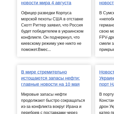
новости мира 4 августа
новост
Офицер разведки Корпуса
В Сумс
морской пехоты США в отставке
«непоб
Скотт Риттер заявил, что Россия
герман
будет победителем в украинском
свою мо
конфликте. Он подчеркнул, что
FPV-др
киевскому режиму уже никто не
смели 
поможет.Вмес...
прикры
В мире стремительно
Новост
истощаются запасы нефти:
Украин
главные новости на 10 мая
порт 
Мировые запасы нефти
В порту
продолжают быстро сокращаться
Конста
из-за конфликта вокруг Ирана и
дрон У
перебоев с поставками через
катер п