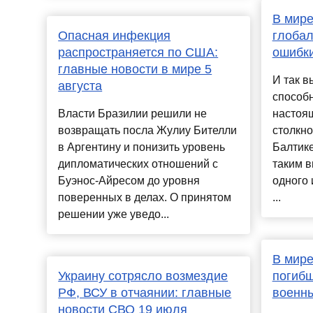
В мире
Опасная инфекция
глобал
распространяется по США:
ошибки
главные новости в мире 5
И так в
августа
способн
Власти Бразилии решили не
настоя
возвращать посла Жулиу Бителли
столкн
в Аргентину и понизить уровень
Балтике
дипломатических отношений с
таким в
Буэнос-Айресом до уровня
одного 
поверенных в делах. О принятом
...
решении уже уведо...
В мире
Украину сотрясло возмездие
погибш
РФ, ВСУ в отчаянии: главные
военн
новости СВО 19 июля