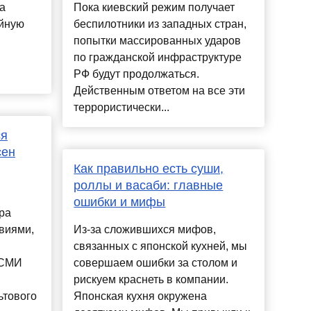
а
Пока киевский режим получает
йную
беспилотники из западных стран,
попытки массированных ударов
по гражданской инфраструктуре
РФ будут продолжаться.
Действенным ответом на все эти
террористически...
ся
сен
Как правильно есть суши,
роллы и васаби: главные
ошибки и мифы
ра
виями,
Из-за сложившихся мифов,
связанных с японской кухней, мы
 СМИ
совершаем ошибки за столом и
рискуем краснеть в компании.
ьтового
Японская кухня окружена