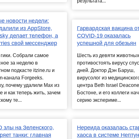
результата...
е новости недели:
далили из AppStore,
Гарвардская вакцина о
sky делает телефон, а
COVID-19 оказалась
rries свой мессенджер
успешной для обезьян
 гики. Собрали самое
Шесть из девяти животных
ное за неделю в
противостоять вирусу спус
ном подкасте itzine.ru и
дней. Доктор Дэн Баруш,
m-канала Forgeeks.
вирусолог из медицинског
у, почему удалили Max из
центра Beth Israel Deacone
e и как теперь жить, зачем
Бостоне, и его коллеги на
кому те...
серию экспериме...
 злы на Зеленского,
Нереида оказалась ст
ряет танки: главная
хаоса в системе Непту