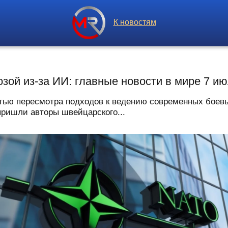
К новостям
зой из-за ИИ: главные новости в мире 7 и
ью пересмотра подходов к ведению современных боевы
пришли авторы швейцарского...