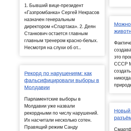
1. Бывший вице-президент
«Газпромбанка» Сергей Некрасов
назначен генеральным
Можно 
директором «Спартака». 2. Деян
животн
Станкович остается главным
главным тренером красно-белых.
Фактич
Несмотря на слухи об от...
создав
это пр
СССР М
создать
Рекорд по нарушениям: как
никогда
фальсифицировали выборы в
природе
Молдавии
Парламентские выборы в
Молдавии уже назвали
Новый 
рекордными по числу нарушений.
разъё
Их насчитали несколько сотен.
Правящий режим Санду
Смартф