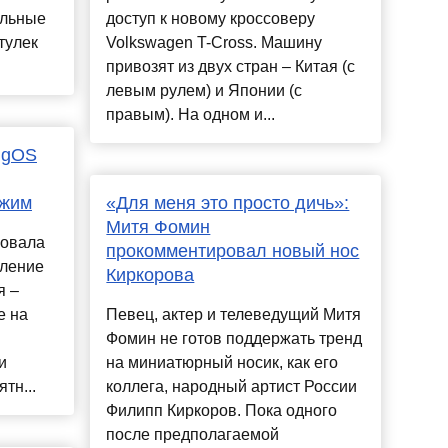
альные
доступ к новому кроссоверу
тулек
Volkswagen T-Cross. Машину
привозят из двух стран – Китая (с
левым рулем) и Японии (с
правым). На одном и...
ingOS
ежим
«Для меня это просто дичь»:
Митя Фомин
ровала
прокомментировал новый нос
вление
Киркорова
я –
е на
Певец, актер и телеведущий Митя
Фомин не готов поддержать тренд
и
на миниатюрный носик, как его
тн...
коллега, народный артист России
Филипп Киркоров. Пока одного
после предполагаемой