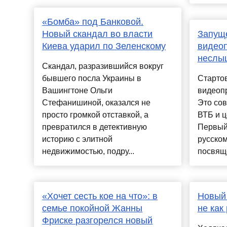
«Бомба» под Банковой.
Новый скандал во власти
Запущ
Киева ударил по Зеленскому
видеоп
неслы
Скандал, разразившийся вокруг
бывшего посла Украины в
Старто
Вашингтоне Ольги
видеоп
Стефанишиной, оказался не
Это сов
просто громкой отставкой, а
ВТБ и ц
превратился в детективную
Первый
историю с элитной
русско
недвижимостью, подру...
посвящё
«Хочет сесть кое на что»: в
Новый 
семье покойной Жанны
не как
Фриске разгорелся новый