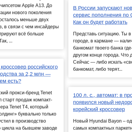
и чипсетом Apple A13. До
В России запускают но
ации нового поколения
сервис пополнения по 
осталось меньше двух
Как он будет работать
, в связи с чем инсайдеры
трируют всё больше
Представь ситуацию. Ты в
ак, ...
городе, в кармане — нали
банкомат твоего банка где
другом конце города. Что 
Сейчас — либо искать «св
кроссовер российского
банкомат, либо терят...
одства за 2,2 млн —
нем есть?
кий прокси-бренд Tenet
100 л. с., автомат: в п
 старт продаж компакт-
появился новый недор
ера Tenet T4, который
корейский кроссовер
лдинг» буквально только
устил в производство
Новый Hyundai Bayon – од
о цикла на бывшем заводе
самых компактных паркет