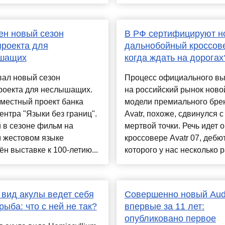
ен новый сезон
В РФ сертифицируют н
роекта для
дальнобойный кроссов
шащих
когда ждать на дорогах
вал новый сезон
Процесс официального в
роекта для неслышащих.
на российский рынок ново
местный проект банка
модели премиального бре
ентра "Языки без границ".
Avatr, похоже, сдвинулся с
 в сезоне фильм на
мертвой точки. Речь идет о
м жестовом языке
кроссовере Avatr 07, дебю
н выставке к 100-летию...
которого у нас несколько ра
вид акулы ведет себя
Совершенно новый Aud
 рыба: что с ней не так?
впервые за 11 лет:
опубликовано первое