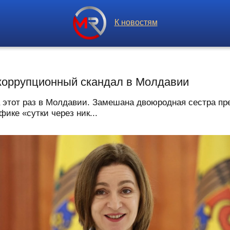
К новостям
коррупционный скандал в Молдавии
а этот раз в Молдавии. Замешана двоюродная сестра п
ике «сутки через ник...