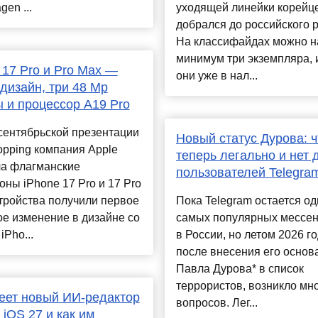
gen ...
уходящей линейки корейц
добрался до российского 
На классифайдах можно н
минимум три экземпляра, 
 17 Pro и Pro Max —
они уже в нал...
дизайн, три 48 Мр
 и процессор A19 Pro
сентябрьской презентации
Новый статус Дурова: ч
pping компания Apple
теперь легально и нет 
ла флагманские
пользователей Telegra
ны iPhone 17 Pro и 17 Pro
тройства получили первое
Пока Telegram остается од
е изменение в дизайне со
самых популярных мессе
iPho...
в России, но летом 2026 г
после внесения его основ
Павла Дурова* в список
террористов, возникло мн
еет новый ИИ-редактор
вопросов. Лег...
 iOS 27 и как им