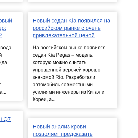
овый
Новый седан Kia появился на
ер:
российском рынке с очень
?
привлекательной ценой
ывода
На российском рынке появился
й
седан Kia Pegas – модель,
нда
которую можно считать
упрощенной версией хорошо
знакомой Rio. Разработали
т
автомобиль совместными
...
усилиями инженеры из Китая и
Кореи, а...
i Q7
Новый анализ крови
позволяет предсказать