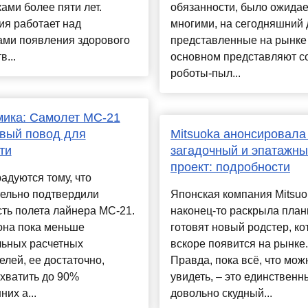
ами более пяти лет.
обязанности, было ожида
ия работает над
многими, на сегодняшний 
ами появления здорового
представленные на рынке
в...
основном представляют с
роботы-пыл...
ика: Самолет МС-21
вый повод для
Mitsuoka анонсировала
ти
загадочный и эпатажн
проект: подробности
адуются тому, что
тельно подтвердили
Японская компания Mitsuo
ть полета лайнера МС-21.
наконец-то раскрыла план
она пока меньше
готовят новый родстер, к
льных расчетных
вскоре появится на рынке.
елей, ее достаточно,
Правда, пока всё, что мож
хватить до 90%
увидеть, – это единственн
них а...
довольно скудный...