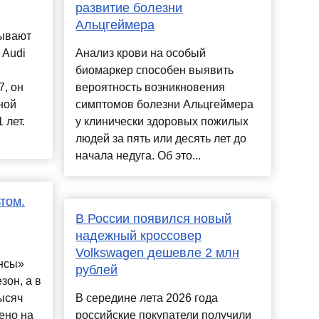
развитие болезни
Альцгеймера
рывают
 Audi
Анализ крови на особый
биомаркер способен выявить
, он
вероятность возникновения
ной
симптомов болезни Альцгеймера
 лет.
у клинически здоровых пожилых
людей за пять или десять лет до
начала недуга. Об это...
том.
В России появился новый
надежный кроссовер
Volkswagen дешевле 2 млн
нсы»
рублей
зон, а в
ысяч
В середине лета 2026 года
ено на
российские покупатели получили