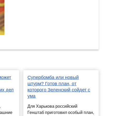
может
Супербомба или новый
штурм? Готов план, от
их дел
которого Зеленский сойдет с
ума
,
Для Харькова российский
машние
Генштаб приготовил особый план,