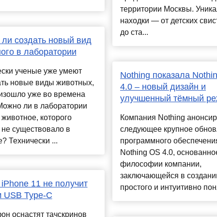
территории Москвы. Уник
находки — от детских свис
до ста...
ли создать новый вид
ого в лаборатории
ески ученые уже умеют
Nothing показала Noth
ать новые виды животных,
4.0 – новый дизайн и
оизошло уже во времена
улучшенный тёмный р
ожно ли в лаборатории
 животное, которого
Компания Nothing анонси
 не существовало в
следующее крупное обно
? Технически ...
программного обеспечени
Nothing OS 4.0, основанно
философии компании,
заключающейся в создани
iPhone 11 не получит
простого и интуитивно поня
м USB Type-C
он оснастят тачскринов