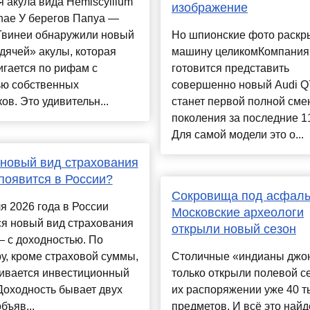
 акула вида Hemiscyllium
изображение
nae У берегов Папуа —
Гвинеи обнаружили новый
Но шпионские фото раск
дячей» акулы, которая
машину целикомКомпания
гается по рифам с
готовится представить
ю собственных
совершенно новый Audi Q7
ов. Это удивительн...
станет первой полной сме
поколения за последние 11
Для самой модели это о...
 новый вид страхования
появится в России?
Сокровища под асфаль
я 2026 года в России
Московские археологи
ся новый вид страхования
открыли новый сезон
 с доходностью. По
у, кроме страховой суммы,
Столичные «индианы джо
ивается инвестиционный
только открыли полевой се
Доходность бывает двух
их распоряжении уже 40 т
бъяв...
предметов. И всё это найд