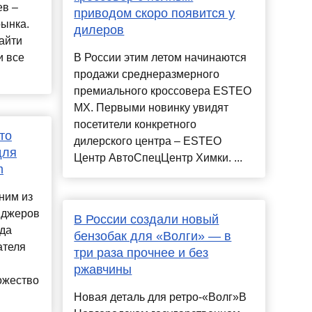
ев –
приводом скоро появится у
рынка.
дилеров
айти
и все
В России этим летом начинаются
продажи среднеразмерного
премиального кроссовера ESTEO
MX. Первыми новинку увидят
посетители конкретного
то
дилерского центра – ESTEO
для
Центр АвтоСпецЦентр Химки. ...
m
ним из
нджеров
В России создали новый
ода
бензобак для «Волги» — в
ателя
три раза прочнее и без
ржавчины
ожество
Новая деталь для ретро-«Волг»В