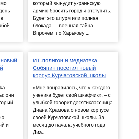
емо
который вынудит украинскую
день
армию бросить город и отступить.
 в
Будет это штурм или полная
обой
блокада — военная тайна.
Впрочем, по Харькову ...
 новый
ИТ-полигон и медиатека.
ый
Собянин посетил новый
корпус Курчатовской школы
ka
«Мне понравилось, что у каждого
ы: они
ученика будет свой шкафчик», – с
оторый
улыбкой говорит десятиклассница
Диана Храмова о новом корпусе
но
своей Курчатовской школы. За
ый и
месяц до начала учебного года
Диа...