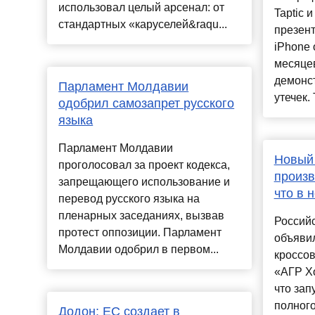
использовал целый арсенал: от
Taptic 
стандартных «каруселей&raqu...
презент
iPhone 
месяцев
демонс
Парламент Молдавии
утечек. Т
одобрил самозапрет русского
языка
Парламент Молдавии
Новый 
проголосовал за проект кодекса,
произв
запрещающего использование и
что в 
перевод русского языка на
пленарных заседаниях, вызвав
Российс
протест оппозиции. Парламент
объявил
Молдавии одобрил в первом...
кроссов
«АГР Хо
что зап
полног
Додон: ЕС создает в