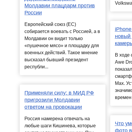
Volkswa
Молдавии плацдарм против
России
Европейский союз (ЕС)
iPhone
собирается воевать с Россией, а в
новый 
Молдавии он видит только
камеры
«пушечное мясо» и площадку для
военных действий. Такое мнение
В ходе 
высказал бывший президент
Awe Dro
республи...
показа
смартфо
Max. Ус
значимо
Применяли силу: в МИД РФ
времен 
пригрозили Молдавии
ответом на провокации
Россия намерена отвечать на
Что ум
любые шаги Кишинева, которые
фото в