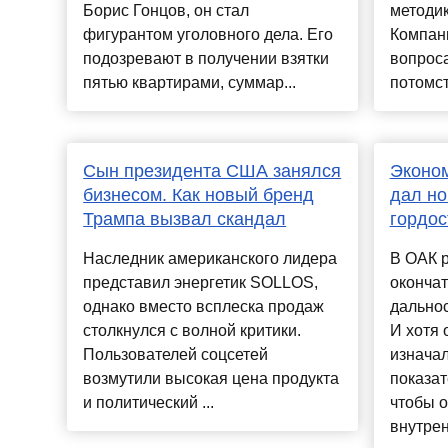
Борис Гонцов, он стал
методик
фигурантом уголовного дела. Его
Компан
подозревают в получении взятки
вопрос
пятью квартирами, суммар...
потомст
Сын президента США занялся
Эконом
бизнесом. Как новый бренд
дал но
Трампа вызвал скандал
гордос
Наследник американского лидера
В ОАК р
представил энергетик SOLLOS,
оконча
однако вместо всплеска продаж
дальнос
столкнулся с волной критики.
И хотя 
Пользователей соцсетей
изнача
возмутили высокая цена продукта
показат
и политический ...
чтобы о
внутрен