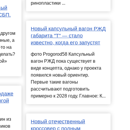
ринопластики ...
вый
СБП.
Новый капсульный вагон РЖД
 другом
габарита "Т" — стало
чные, а
известно, когда его запустят
-то на
делать?
фото Progorod58 Капсульный
ой»
вагон РЖД пока существует в
виде концепта, однако у проекта
появился новый ориентир.
Первые такие вагоны
рассчитывают подготовить
родаже
примерно к 2028 году. Главное: К...
огой
ин из
Новый отечественный
ников
кроссовер с полным