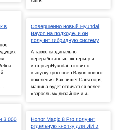
Axios ...
к в
Совершенно новый Hyundai
Bayon на подходе, и он
получит гибридную систему
нное
будущих
А также кардинально
ия
переработанные экстерьер и
Retina
интерьерHyundai готовит к
ей
выпуску кроссовер Bayon нового
поколения. Как пишет Carscoops,
..
машина будет отличаться более
«взрослым» дизайном и и...
н 3 000
Honor Magic 8 Pro получит
отдельную кнопку для ИИ и