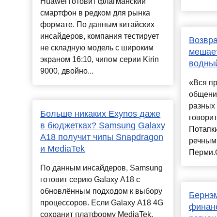
Huawei готовит флагманский
смартфон в редком для рынка
формате. По данным китайских
инсайдеров, компания тестирует
Возвра
не складную модель с широким
мешает
экраном 16:10, чипом серии Kirin
водный
9000, двойно...
«Вся пр
общени
разных 
Больше никаких Exynos даже
говорит
в бюджетках? Samsung Galaxy
Потапки
A18 получит чипы Snapdragon
речным 
и MediaTek
Перми.О
По данным инсайдеров, Samsung
готовит серию Galaxy A18 с
обновлённым подходом к выбору
Бернэ
процессоров. Если Galaxy A18 4G
финан
сохранит платформу MediaTek,