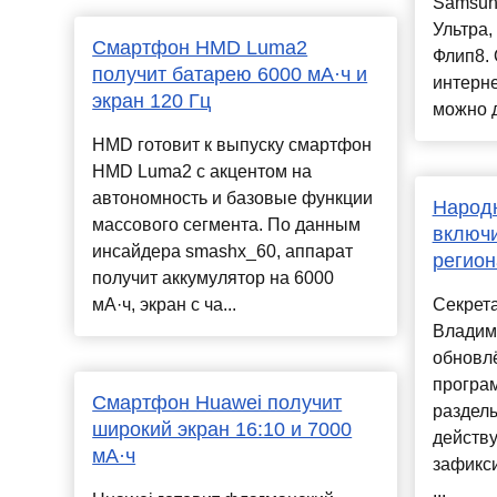
Samsun
Ультра,
Смартфон HMD Luma2
Флип8. 
получит батарею 6000 мА·ч и
интерн
экран 120 Гц
можно д
HMD готовит к выпуску смартфон
HMD Luma2 с акцентом на
автономность и базовые функции
Народн
массового сегмента. По данным
включи
инсайдера smashx_60, аппарат
регион
получит аккумулятор на 6000
мА·ч, экран с ча...
Секрета
Владими
обновл
програ
Смартфон Huawei получит
разделы
широкий экран 16:10 и 7000
действ
мА·ч
зафикс
...