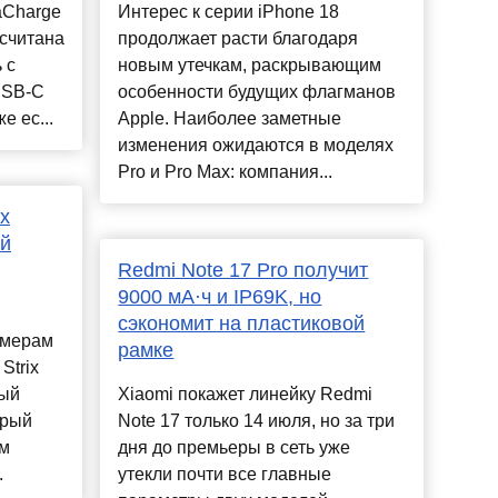
aCharge
Интерес к серии iPhone 18
считана
продолжает расти благодаря
 с
новым утечкам, раскрывающим
USB-C
особенности будущих флагманов
е ес...
Apple. Наиболее заметные
изменения ожидаются в моделях
Pro и Pro Max: компания...
x
й
Redmi Note 17 Pro получит
9000 мА·ч и IP69K, но
сэкономит на пластиковой
имерам
рамке
Strix
вый
Xiaomi покажет линейку Redmi
орый
Note 17 только 14 июля, но за три
ым
дня до премьеры в сеть уже
.
утекли почти все главные