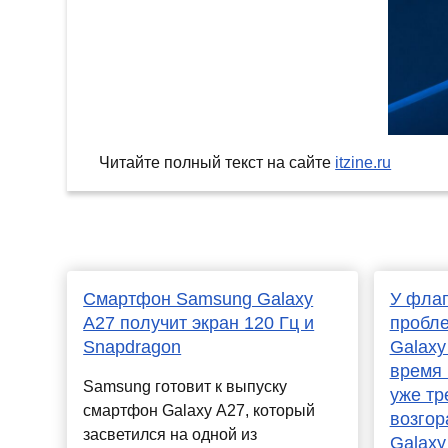
Читайте полный текст на сайте
itzine.ru
Смартфон Samsung Galaxy
У фла
A27 получит экран 120 Гц и
пробле
Snapdragon
Galaxy
время 
Samsung готовит к выпуску
уже тр
смартфон Galaxy A27, который
возгор
засветился на одной из
Galaxy