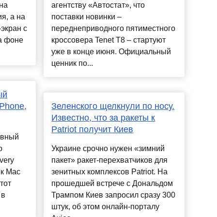
 на
агентству «Автостат», что
я, а на
поставки новинки –
экран с
переднеприводного пятиместного
а фоне
кроссовера Tenet T8 – стартуют
уже в конце июня. Официальный
ценник по...
ый
iPhone,
Зеленского щелкнули по носу.
Известно, что за ракеты к
Patriot получит Киев
авный
о
Украине срочно нужен «зимний
very
пакет» ракет-перехватчиков для
 к Mac
зенитных комплексов Patriot. На
тот
прошедшей встрече с Дональдом
 в
Трампом Киев запросил сразу 300
штук, об этом онлайн-порталу