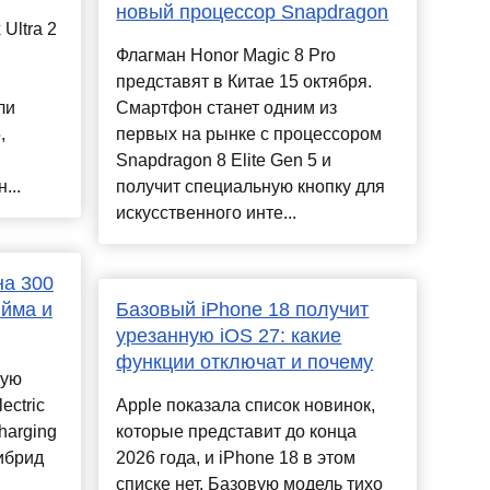
новый процессор Snapdragon
Ultra 2
Флагман Honor Magic 8 Pro
представят в Китае 15 октября.
ли
Смартфон станет одним из
,
первых на рынке с процессором
Snapdragon 8 Elite Gen 5 и
...
получит специальную кнопку для
искусственного инте...
на 300
юйма и
Базовый iPhone 18 получит
урезанную iOS 27: какие
функции отключат и почему
ную
ectric
Apple показала список новинок,
harging
которые представит до конца
гибрид
2026 года, и iPhone 18 в этом
списке нет. Базовую модель тихо