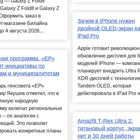
g — Galaxy Z Fold8
 Galaxy Z Fold8 и Galaxy Z
Оформить заказ в
Зачем в iPhone нужен
ет-магазине Билайна
двойной OLED-экран ка
о 4 августа 2026...
iPad Pro
Apple готовит революцио
обновление дисплея для 
ая программа. «ЕР»
моделей iPhone — компан
т инициативы по
планирует внедрить Ultra 
ам и муниципалитетам
XDR-дисплей с технологи
рь генсовета «ЕР»
Tandem OLED, которая
р Якушев отметил, что в
дебютировала в iPad Pro н.
ённую народную
мму включат региональные
 – по аналогии с
Amazfit T‑Rex Ultra 2:
ующей. Это позволит
титановый корпус, экра
ировать конкретные планы
нит и 30 дней работы