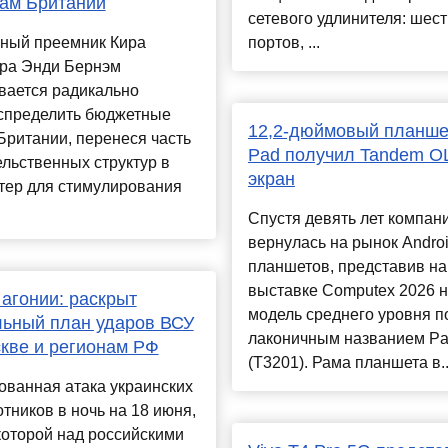
ам Британии
сетевого удлинителя: шес
ный преемник Кира
портов, ...
ра Энди Бернэм
вается радикально
спределить бюджетные
12,2-дюймовый планше
Британии, перенеся часть
Pad получил Tandem O
льственных структур в
экран
тер для стимулирования
Спустя девять лет компан
вернулась на рынок Androi
планшетов, представив на
выставке Computex 2026 
 агонии: раскрыт
модель среднего уровня п
ьный план ударов ВСУ
лаконичным названием P
кве и регионам РФ
(T3201). Рама планшета в..
ованная атака украинских
тников в ночь на 18 июня,
которой над российскими