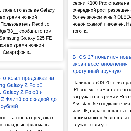
серии K100 Pro: ставка не
 заявил о взрыве Galaxy
очередной рост разрешени
 во время ночной
более экономичный OLED-
Пользователь Reddit с
новой схемой пикселей. Н
dgaf88__ сообщил о том,
того, к...
 Samsung Galaxy S25 FE
ся во время ночной
. Смартфон з...
В iOS 27 появился нов
экран восстановления 
доступный вручную
 открыл предзаказ на
Начиная с iOS 26, неиспр
g Galaxy Z Fold8
iPhone мог самостоятельн
, Galaxy Z Fold8 и
загружаться в режим Reco
 Z Флип8 со скидкой до
Assistant без подключения
 рублей
или ПК, однако попасть в э
не стартовал предзаказ
режим можно было только
ые складные флагманы
случае, если уст...