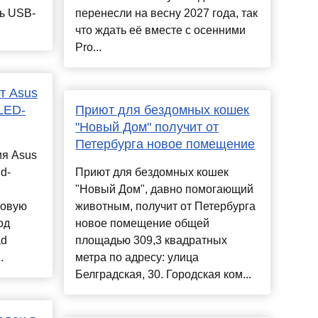
ть USB-
перенесли на весну 2027 года, так
что ждать её вместе с осенними
Pro...
т Asus
LED-
Приют для бездомных кошек
"Новый Дом" получит от
Петербурга новое помещение
ия Asus
d-
Приют для бездомных кошек
"Новый Дом", давно помогающий
новую
животным, получит от Петербурга
од
новое помещение общей
ad
площадью 309,3 квадратных
.
метра по адресу: улица
Белградская, 30. Городская ком...