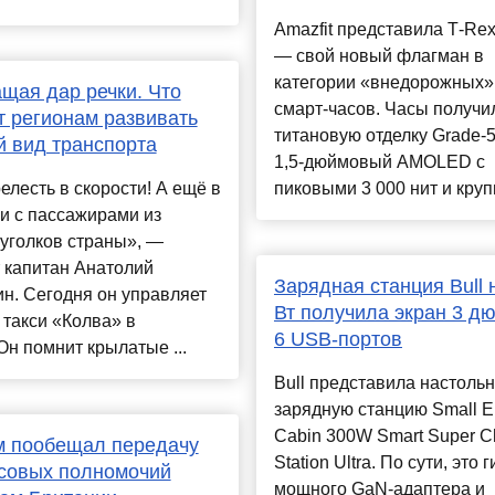
Amazfit представила T‑Rex 
— свой новый флагман в
категории «внедорожных»
щая дар речки. Что
смарт‑часов. Часы получи
 регионам развивать
титановую отделку Grade‑5
 вид транспорта
1,5‑дюймовый AMOLED с
елесть в скорости! А ещё в
пиковыми 3 000 нит и крупн
и с пассажирами из
уголков страны», —
 капитан Анатолий
Зарядная станция Bull 
н. Сегодня он управляет
Вт получила экран 3 д
такси «Колва» в
6 USB-портов
н помнит крылатые ...
Bull представила настоль
зарядную станцию Small El
Cabin 300W Smart Super C
м пообещал передачу
Station Ultra. По сути, это 
совых полномочий
мощного GaN-адаптера и