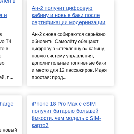
влен в
Ан-2 получит цифровую
а и
кабину и новые баки после
сертификации модернизации
в
Ан-2 снова собираются серьёзно
vo T4
обновить. Самолёту обещают
то в
цифровую «стеклянную» кабину,
е
новую систему управления,
во
дополнительные топливные баки
и место для 12 пассажиров. Идея
, п...
простая: прод...
Charge
iPhone 18 Pro Max с eSIM
получит батарею большей
ёмкости, чем модель с SIM-
картой
ае новый