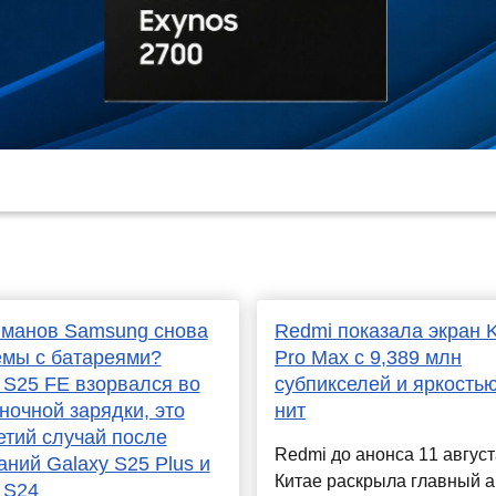
гманов Samsung снова
Redmi показала экран 
мы с батареями?
Pro Max с 9,389 млн
 S25 FE взорвался во
субпикселей и яркость
ночной зарядки, это
нит
етий случай после
Redmi до анонса 11 август
аний Galaxy S25 Plus и
Китае раскрыла главный а
 S24