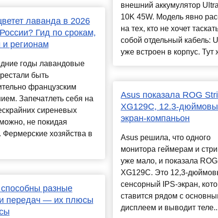
внешний аккумулятор Ultr
10K 45W. Модель явно рас
цветет лаванда в 2026
на тех, кто не хочет таскать
 России? Гид по срокам,
собой отдельный кабель: 
 и регионам
уже встроен в корпус. Тут ж
едние годы лавандовые
рестали быть
ительно французским
Asus показала ROG Stri
ием. Запечатлеть себя на
XG129C, 12.3-дюймовы
ескрайних сиреневых
экран-компаньон
можно, не покидая
 Фермерские хозяйства в
Asus решила, что одного
монитора геймерам и стр
уже мало, и показала ROG 
XG129C. Это 12,3-дюймо
сенсорный IPS-экран, кот
 способны разные
ставится рядом с основн
и передач — их плюсы
дисплеем и выводит теле..
усы