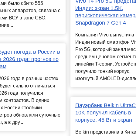
Vivo T4 Pro 5G предста
ми было сбито 555
Индии: экран 1.5K,
ьных аппаратов, связана с
перископическая камер
ами ВСУ в зоне СВО,
Snapdragon 7 Gen 4
ние...
Компания Vivo выпустила 
Индии новый смартфон Vi
Pro 5G, который занял мес
будет погода в России в
среднем ценовом сегмент
е 2026 года: прогноз по
линейки T-серии. Устройст
нам
получило тонкий корпус,
2026 года в разных частях
изогнутый AMOLED-дисплей
будет сильно отличаться
26 года получился
 контрастов. В одних
Пауэрбанк Belkin Ultra
х России столбики
10K получил кабель в
етров обновляли суточные
корпусе, 45 Вт и экран
 а в дру...
Belkin представила в Кит