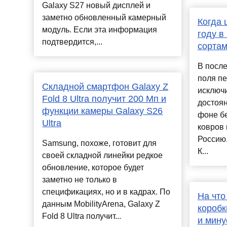
Galaxy S27 новый дисплей и
заметно обновленный камерный
Когда 
модуль. Если эта информация
году в
подтвердится,...
сортам
В посл
поля пе
Складной смартфон Galaxy Z
исключ
Fold 8 Ultra получит 200 Мп и
достоян
функции камеры Galaxy S26
фоне б
Ultra
ковров 
Россию.
Samsung, похоже, готовит для
К...
своей складной линейки редкое
обновление, которое будет
заметно не только в
спецификациях, но и в кадрах. По
На что
данным MobilityArena, Galaxy Z
коробк
Fold 8 Ultra получит...
и мин