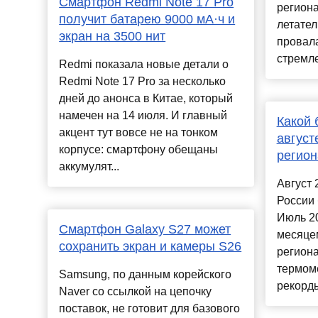
Смартфон Redmi Note 17 Pro
региона
получит батарею 9000 мА·ч и
летател
экран на 3500 нит
провал
стремле
Redmi показала новые детали о
Redmi Note 17 Pro за несколько
дней до анонса в Китае, который
намечен на 14 июля. И главный
Какой 
акцент тут вовсе не на тонком
август
корпусе: смартфону обещаны
регио
аккумулят...
Август 
России 
Июль 20
Смартфон Galaxy S27 может
месяцем
сохранить экран и камеры S26
региона
термом
Samsung, по данным корейского
рекорды,
Naver со ссылкой на цепочку
поставок, не готовит для базового