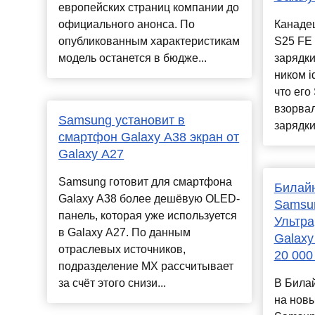
европейских страниц компании до
официального анонса. По
Канадец
опубликованным характеристикам
S25 FE
модель останется в бюдже...
зарядки
ником i
что его
взорвал
Samsung установит в
зарядки
смартфон Galaxy A38 экран от
Galaxy A27
Samsung готовит для смартфона
Билайн
Galaxy A38 более дешёвую OLED-
Samsun
панель, которая уже используется
Ультра
в Galaxy A27. По данным
Galaxy
отраслевых источников,
20 000
подразделение MX рассчитывает
за счёт этого снизи...
В Билай
на нов