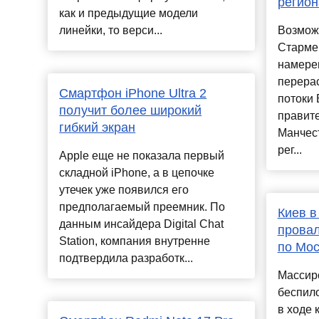
регион
как и предыдущие модели
линейки, то верси...
Возмож
Старме
намере
перера
Смартфон iPhone Ultra 2
потоки 
получит более широкий
правите
гибкий экран
Манчес
рег...
Apple еще не показала первый
складной iPhone, а в цепочке
утечек уже появился его
предполагаемый преемник. По
Киев в
данным инсайдера Digital Chat
провал
Station, компания внутренне
по Мос
подтвердила разработк...
Массир
беспило
в ходе 