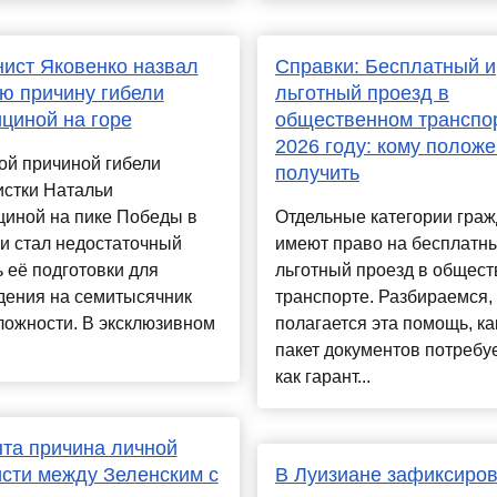
ист Яковенко назвал
Справки: Бесплатный и
ю причину гибели
льготный проезд в
циной на горе
общественном транспо
2026 году: кому положе
ой причиной гибели
получить
истки Натальи
циной на пике Победы в
Отдельные категории гра
и стал недостаточный
имеют право на бесплатн
 её подготовки для
льготный проезд в общес
дения на семитысячник
транспорте. Разбираемся,
ложности. В эксклюзивном
полагается эта помощь, ка
пакет документов потребуе
как гарант...
та причина личной
сти между Зеленским с
В Луизиане зафиксиро