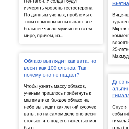
Пентагон. У солдат будут
Вьетна
измерять уровень тестостерона.
По данным ученых, проблемы с
Вице-п
этим гормоном испытывает все
тураген
большее число мужчин во всем
Мкртчя
мире, причем, из...
коммент
вероят
25-летн
Махмудо
Облако выглядит как вата, но
весит как 100 слонов. Так
почему оно не падает?
Дневни
Чтобы узнать массу облаков,
альпин
ученым пришлось прибегнуть к
Гимала
математике Каждое облако на
небе выглядит как легкий кусочек
Спустя 
ваты, но на самом деле оно весит
событи
столько, что под его тяжестью мог
гималай
бы п...
года (п