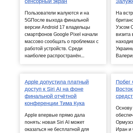
сенсорный экран
Залуж
Пользователи жалуются и на
На встр
5GПосле выхода финальной
британ
версии Android 17 владельцы
Уэсом С
смартфонов Google Pixel начали
визита 
массово сообщать о проблемах с
находи
работой устройств. Среди
Украин
наиболее распространён...
Валерия
Apple допустила платный
Побег
доступ к Siri AI на фоне
Восток
финальной отчётной
средст
конференции Тима Кука
Основу
Apple впервые прямо дала
обеспеч
понять: новая Siri AI может
Ормузс
оказаться не бесплатной для
Иран и