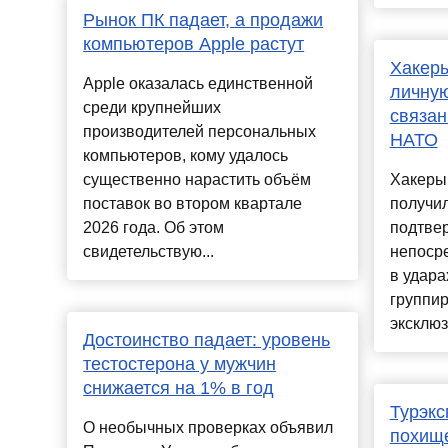
Рынок ПК падает, а продажи
компьютеров Apple растут
Хакер
Apple оказалась единственной
личну
среди крупнейших
связан
производителей персональных
НАТО
компьютеров, кому удалось
существенно нарастить объём
Хакеры 
поставок во втором квартале
получил
2026 года. Об этом
подтве
свидетельствую...
непоср
в удара
группир
эксклюзи
Достоинство падает: уровень
тестостерона у мужчин
снижается на 1% в год
Турэкс
О необычных проверках объявил
похищ