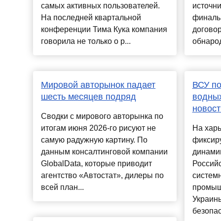
самых активных пользователей.
источни
На последней квартальной
финаль
конференции Тима Кука компания
договор
говорила не только о р...
обнарод
Мировой авторынок падает
ВСУ по
шесть месяцев подряд
водных
новост
Сводки с мирового авторынка по
итогам июня 2026-го рисуют не
На хар
самую радужную картину. По
фиксир
данным консалтинговой компании
динами
GlobalData, которые приводит
Россий
агентство «Автостат», дилеры по
систем
всей план...
промыш
Украин
безопасн