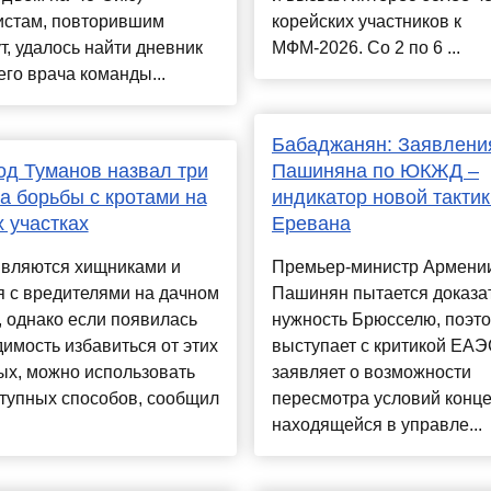
истам, повторившим
корейских участников к
, удалось найти дневник
МФМ-2026. Со 2 по 6 ...
го врача команды...
Бабаджанян: Заявлени
д Туманов назвал три
Пашиняна по ЮКЖД –
а борьбы с кротами на
индикатор новой тактик
 участках
Еревана
являются хищниками и
Премьер-министр Армени
 с вредителями на дачном
Пашинян пытается доказа
, однако если появилась
нужность Брюсселю, поэт
имость избавиться от этих
выступает с критикой ЕАЭ
ых, можно использовать
заявляет о возможности
тупных способов, сообщил
пересмотра условий конц
находящейся в управле...