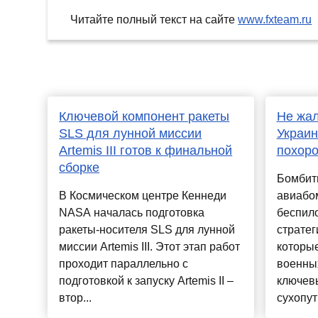
Читайте полный текст на сайте
www.fxteam.ru
Ключевой компонент ракеты
Не жал
SLS для лунной миссии
Украин
Artemis III готов к финальной
похоро
сборке
Бомбит
В Космическом центре Кеннеди
авиабо
NASA началась подготовка
беспило
ракеты-носителя SLS для лунной
стратег
миссии Artemis III. Этот этап работ
которы
проходит параллельно с
военных
подготовкой к запуску Artemis II –
ключев
втор...
сухопутн