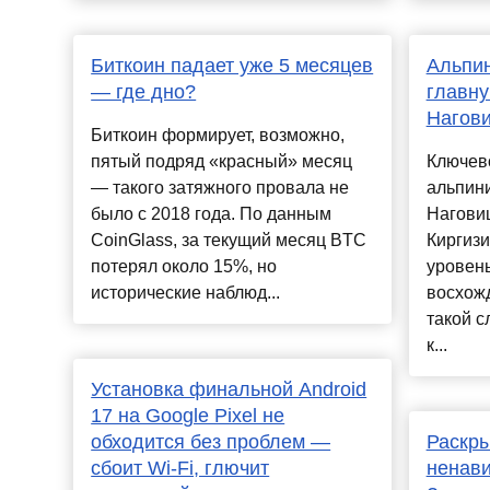
Биткоин падает уже 5 месяцев
Альпин
— где дно?
главну
Нагови
Биткоин формирует, возможно,
пятый подряд «красный» месяц
Ключев
— такого затяжного провала не
альпин
было с 2018 года. По данным
Нагови
CoinGlass, за текущий месяц BTC
Киргизи
потерял около 15%, но
уровень
исторические наблюд...
восхож
такой с
к...
Установка финальной Android
17 на Google Pixel не
обходится без проблем —
Раскры
сбоит Wi-Fi, глючит
ненави