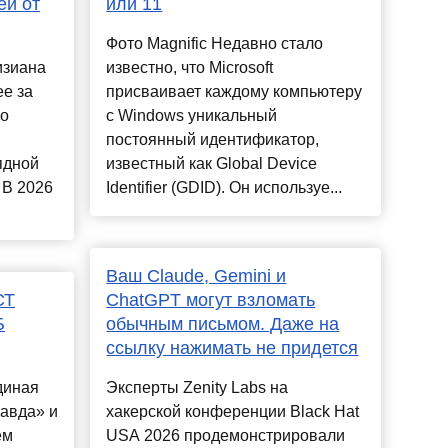
ей от
или 11
Фото Magnific Недавно стало
изиана
известно, что Microsoft
е за
присваивает каждому компьютеру
ло
с Windows уникальный
постоянный идентификатор,
ядной
известный как Global Device
. В 2026
Identifier (GDID). Он используе...
Ваш Claude, Gemini и
СТ
ChatGPT могут взломать
Б
обычным письмом. Даже на
ссылку нажимать не придется
диная
Эксперты Zenity Labs на
авда» и
хакерской конференции Black Hat
ем
USA 2026 продемонстрировали