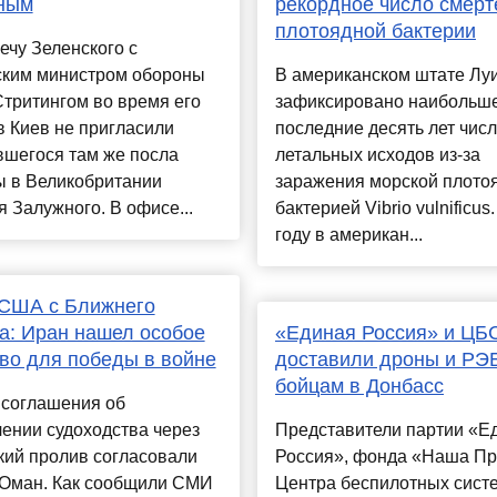
ным
рекордное число смерт
плотоядной бактерии
ечу Зеленского с
ским министром обороны
В американском штате Лу
тритингом во время его
зафиксировано наибольше
в Киев не пригласили
последние десять лет чис
вшегося там же посла
летальных исходов из-за
ы в Великобритании
заражения морской плото
 Залужного. В офисе...
бактерией Vibrio vulnificus
году в американ...
 США с Ближнего
а: Иран нашел особое
«Единая Россия» и ЦБ
во для победы в войне
доставили дроны и РЭ
бойцам в Донбасс
 соглашения об
ении судоходства через
Представители партии «Е
кий пролив согласовали
Россия», фонда «Наша Пр
 Оман. Как сообщили СМИ
Центра беспилотных сист