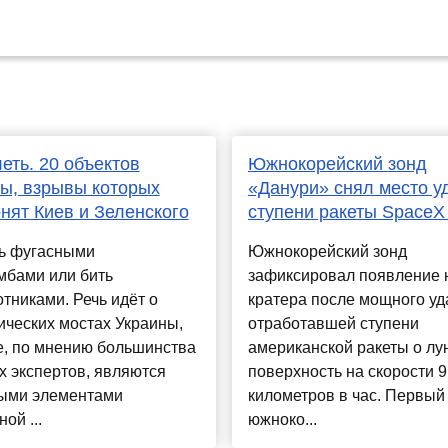
еть. 20 объектов
Южнокорейский зонд
ы, взрывы которых
«Данури» снял место у
нят Киев и Зеленского
ступени ракеты SpaceX
ь фугасными
Южнокорейский зонд
мбами или бить
зафиксировал появление 
тниками. Речь идёт о
кратера после мощного уд
ических мостах Украины,
отработавшей ступени
е, по мнению большинства
американской ракеты о лу
 экспертов, являются
поверхность на скорости 9
ыми элементами
километров в час. Первый
ой ...
южноко...