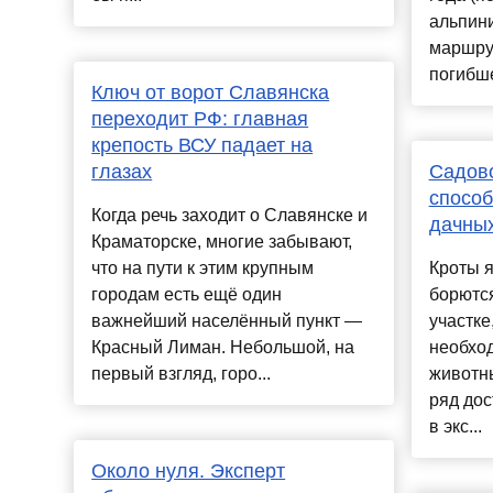
альпин
маршрут
погибше
Ключ от ворот Славянска
переходит РФ: главная
крепость ВСУ падает на
глазах
Садово
способ
Когда речь заходит о Славянске и
дачных
Краматорске, многие забывают,
что на пути к этим крупным
Кроты 
городам есть ещё один
борются
важнейший населённый пункт —
участке
Красный Лиман. Небольшой, на
необход
первый взгляд, горо...
животн
ряд дос
в экс...
Около нуля. Эксперт