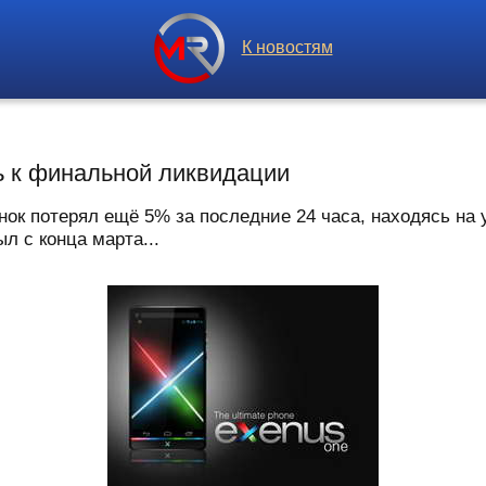
К новостям
ь к финальной ликвидации
к потерял ещё 5% за последние 24 часа, находясь на у
ыл с конца марта...