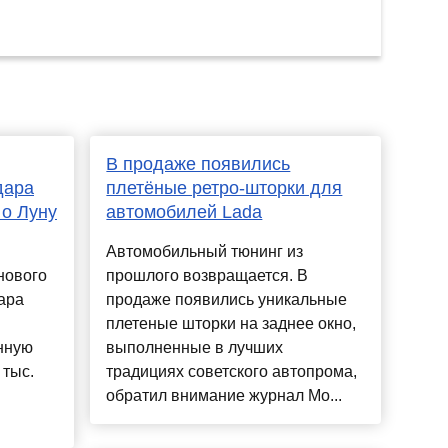
В продаже появились
дара
плетёные ретро-шторки для
 о Луну
автомобилей Lada
Автомобильный тюнинг из
нового
прошлого возвращается. В
ара
продаже появились уникальные
плетеные шторки на заднее окно,
нную
выполненные в лучших
 тыс.
традициях советского автопрома,
обратил внимание журнал Mo...