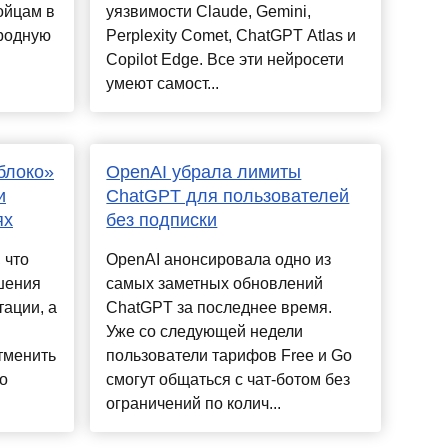
ойцам в
уязвимости Claude, Gemini,
ародную
Perplexity Comet, ChatGPT Atlas и
Copilot Edge. Все эти нейросети
умеют самост...
блоко»
OpenAI убрала лимиты
и
ChatGPT для пользователей
ях
без подписки
 что
OpenAI анонсировала одно из
шения
самых заметных обновлений
ации, а
ChatGPT за последнее время.
Уже со следующей недели
тменить
пользователи тарифов Free и Go
о
смогут общаться с чат-ботом без
ограничений по колич...