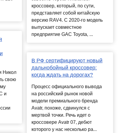
кроссовер, который, по сути,
представляет собой китайскую
версию RAV4. С 2020-го модель
выпускает совместное
предприятие GAC Toyota, ...
я
и
В РФ сертифицируют новый
дальнобойный кроссовер:
и Никол
когда ждать на дорогах?
ть свою
ому
Процесс официального вывода
С и
на российский рынок новой
модели премиального бренда
ессии
Avatr, похоже, сдвинулся с
мертвой точки. Речь идет о
кроссовере Avatr 07, дебют
которого у нас несколько ра...