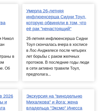
Умерла 26-летняя
инфлюенсерша Сидни Тоул,
тва
которую обвиняли в том, что
её рак "ненастоящий"
и Никол
26-летняя инфлюенсерша Сидни
ван
Тоул скончалась вчера в хосписе
в Лос-Анджелесе после четырех
траны в
лет борьбы с раком желчных
ом
протоков. В последние годы люди
е. Об
в сети активно травили Тоул,
предполага...
в 2026
Экскурсия на "винодельню
ны и
Михалкова" и йога: жена
ата
владельца "Эксмо" Инесса