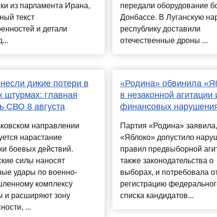
ки из парламента Ирана,
передали оборудование б
ный текст
Донбассе. В Луганскую н
енностей и детали
республику доставили
...
отечественные дроны ...
несли дикие потери в
«Родина» обвинила «Я
 штурмах: главная
в незаконной агитации 
ь СВО 8 августа
финансовых нарушени
ьковском направлении
Партия «Родина» заявила,
уется нарастание
«Яблоко» допустило нару
ки боевых действий.
правил предвыборной агит
ские силы наносят
также законодательства о
ные удары по военно-
выборах, и потребовала о
ленному комплексу
регистрацию федеральног
ы и расширяют зону
списка кандидатов...
ости, ...