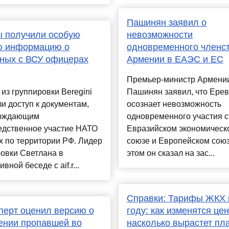
Пашинян заявил о
ы получили особую
невозможности
ю информацию о
одновременного членс
ных с ВСУ офицерах
Армении в ЕАЭС и ЕС
Премьер-министр Армени
из группировки Beregini
Пашинян заявил, что Ере
и доступ к документам,
осознает невозможность
рждающим
одновременного участия с
едственное участие НАТО
Евразийском экономическ
х по территории РФ. Лидер
союзе и Европейском союз
овки Светлана в
этом он сказал на зас...
вной беседе с aif.r...
Справки: Тарифы ЖКХ 
перт оценил версию о
году: как изменятся це
ении пропавшей во
насколько вырастет пл