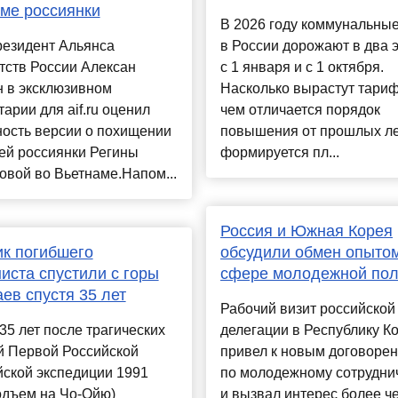
ме россиянки
В 2026 году коммунальные
резидент Альянса
в России дорожают в два э
тств России Алексан
с 1 января и с 1 октября.
н в эксклюзивном
Насколько вырастут тари
арии для aif.ru оценил
чем отличается порядок
ность версии о похищении
повышения от прошлых лет
ей россиянки Регины
формируется пл...
вой во Вьетнаме.Напом...
Россия и Южная Корея
к погибшего
обсудили обмен опытом
иста спустили с горы
сфере молодежной пол
ев спустя 35 лет
Рабочий визит российской
35 лет после трагических
делегации в Республику К
й Первой Российской
привел к новым договоре
ской экспедиции 1991
по молодежному сотрудни
одъем на Чо-Ойю)
и вызвал интерес более ч