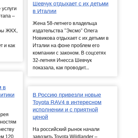
Шевчук отдыхает с их детьми
 услуги
в Италии
тапа –
Жена 58-летнего владельца
фы ЖКХ,
издательства "Эксмо" Олега
Новикова отдыхает с их детьми в
 и как
Италии на фоне проблем его
компании с законом. В соцсетях
32-летняя Инесса Шевчук
показала, как проводит...
 в
итики
В Россию привезли новые
Toyota RAV4 в интересном
исполнении и с приятной
орея
ценой
нностям
честву
На российский рынок начали
ем 120
завозить Toyota Wildlander –