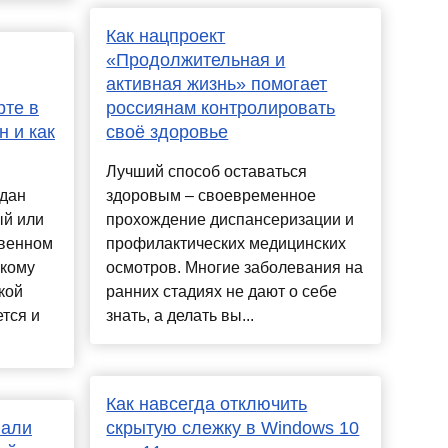
Как нацпроект
«Продолжительная и
активная жизнь» помогает
рте в
россиянам контролировать
н и как
своё здоровье
Лучший способ оставаться
ждан
здоровым – своевременное
ый или
прохождение диспансеризации и
твенном
профилактических медицинских
 кому
осмотров. Многие заболевания на
кой
ранних стадиях не дают о себе
тся и
знать, а делать вы...
Как навсегда отключить
вали
скрытую слежку в Windows 10