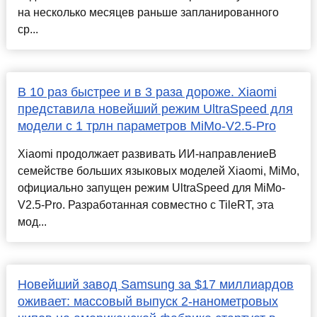
на несколько месяцев раньше запланированного
ср...
В 10 раз быстрее и в 3 раза дороже. Xiaomi
представила новейший режим UltraSpeed для
модели с 1 трлн параметров MiMo-V2.5-Pro
Xiaomi продолжает развивать ИИ-направлениеВ
семействе больших языковых моделей Xiaomi, MiMo,
официально запущен режим UltraSpeed для MiMo-
V2.5-Pro. Разработанная совместно с TileRT, эта
мод...
Новейший завод Samsung за $17 миллиардов
оживает: массовый выпуск 2-нанометровых