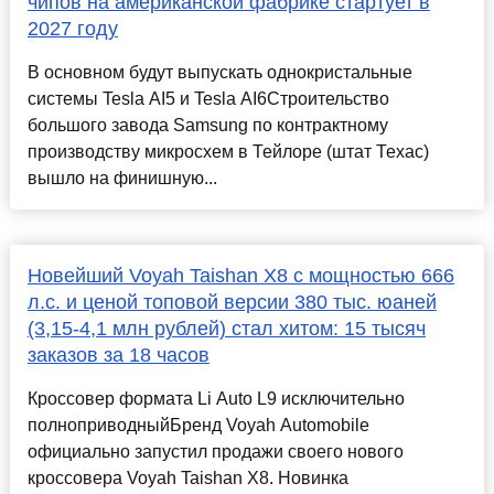
чипов на американской фабрике стартует в
2027 году
В основном будут выпускать однокристальные
системы Tesla AI5 и Tesla AI6Строительство
большого завода Samsung по контрактному
производству микросхем в Тейлоре (штат Техас)
вышло на финишную...
Новейший Voyah Taishan X8 с мощностью 666
л.с. и ценой топовой версии 380 тыс. юаней
(3,15-4,1 млн рублей) стал хитом: 15 тысяч
заказов за 18 часов
Кроссовер формата Li Auto L9 исключительно
полноприводныйБренд Voyah Automobile
официально запустил продажи своего нового
кроссовера Voyah Taishan X8. Новинка