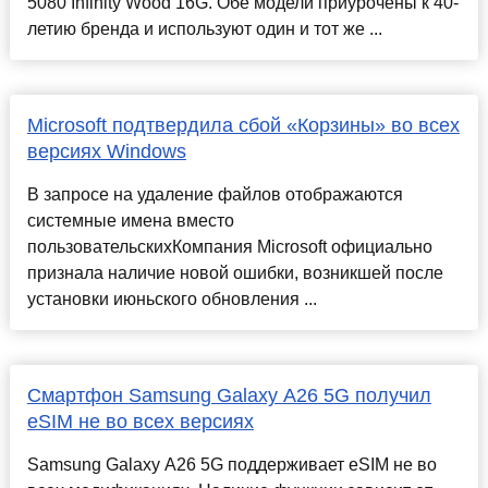
5080 Infinity Wood 16G. Обе модели приурочены к 40-
летию бренда и используют один и тот же ...
Microsoft подтвердила сбой «Корзины» во всех
версиях Windows
В запросе на удаление файлов отображаются
системные имена вместо
пользовательскихКомпания Microsoft официально
признала наличие новой ошибки, возникшей после
установки июньского обновления ...
Смартфон Samsung Galaxy A26 5G получил
eSIM не во всех версиях
Samsung Galaxy A26 5G поддерживает eSIM не во