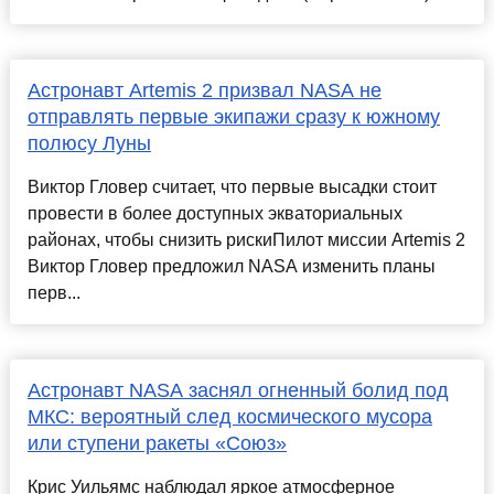
Астронавт Artemis 2 призвал NASA не
отправлять первые экипажи сразу к южному
полюсу Луны
Виктор Гловер считает, что первые высадки стоит
провести в более доступных экваториальных
районах, чтобы снизить рискиПилот миссии Artemis 2
Виктор Гловер предложил NASA изменить планы
перв...
Астронавт NASA заснял огненный болид под
МКС: вероятный след космического мусора
или ступени ракеты «Союз»
Крис Уильямс наблюдал яркое атмосферное