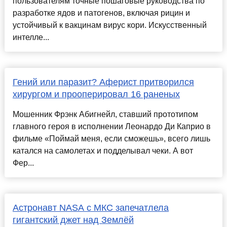
пользователям точные пошаговые руководства по
разработке ядов и патогенов, включая рицин и
устойчивый к вакцинам вирус кори. Искусственный
интелле...
Гений или паразит? Аферист притворился
хирургом и прооперировал 16 раненых
Мошенник Фрэнк Абигнейл, ставший прототипом
главного героя в исполнении Леонардо Ди Каприо в
фильме «Поймай меня, если сможешь», всего лишь
катался на самолетах и подделывал чеки. А вот
Фер...
Астронавт NASA с МКС запечатлела
гигантский джет над Землёй