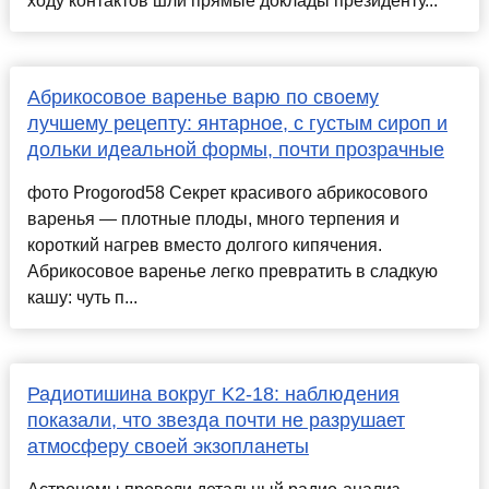
ходу контактов шли прямые доклады президенту...
Абрикосовое варенье варю по своему
лучшему рецепту: янтарное, с густым сироп и
дольки идеальной формы, почти прозрачные
фото Progorod58 Секрет красивого абрикосового
варенья — плотные плоды, много терпения и
короткий нагрев вместо долгого кипячения.
Абрикосовое варенье легко превратить в сладкую
кашу: чуть п...
Радиотишина вокруг K2-18: наблюдения
показали, что звезда почти не разрушает
атмосферу своей экзопланеты